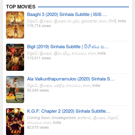
TOP MOVIES
Baaghi 3 (2020) Sinhala Subtitle | ISIS …
චිත්‍රපටි
,
ක්‍රියාදාම
,
ක්‍රියාදාම හා යුද්ධ
,
ත්‍රාසජනක
,
භාශා
,
හින්දි
,
India
176,774 views
Bigil (2019) Sinhala Subtitle | සිහිණය ස…
චිත්‍රපටි
,
ක්‍රියාදාම
,
ක්‍රීඩා
,
දමිළ
,
නාට්‍යමය
,
භාශා
,
India
115,011 views
Ala Vaikunthapurramuloo (2020) Sinhala S…
චිත්‍රපටි
,
ක්‍රියාදාම
,
තෙළිගු
,
නාට්‍යමය
,
භාශා
,
India
95,045 views
K.G.F: Chapter 2 (2020) Sinhala Subtitle…
Coming Soon
,
Uncategorized
,
කන්නාඩ
,
ක්‍රියාදාම
,
චිත්‍රපටි
,
නාට්‍යමය
,
භාශා
,
India
82,075 views