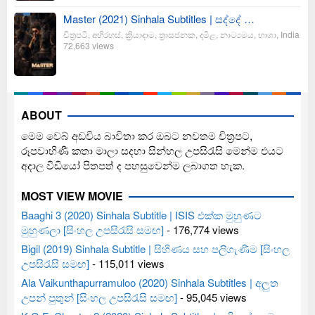
Master (2021) Sinhala Subtitles | සද්දේ …
චිත්‍රපටි
,
අභිරහස්
,
ක්‍රියාදාම
,
ත්‍රාසජනක
,
දමිළ
,
නාට්‍යමය
,
භාශා
,
India
72,663 views
ABOUT
මෙම වෙබ් අඩවිය බාවිතා කර ඔබට නවතම චිත්‍රපට,
රූපවාහිණී කතා මාලා සදහා සින්හල උපසිරැසි මෙන්ම එයට
අදාල වීඩියෝ පිතපත් ද පහසුවෙන්ම ලබාගත හැක.
MOST VIEW MOVIE
Baaghi 3 (2020) Sinhala Subtitle | ISIS එක්ක මුහුණට
මුහුණලා [සිංහල උපසිරැසි සමඟ]
- 176,774 views
Bigil (2019) Sinhala Subtitle | සිහිණය සහ පලිගැණීම [සිංහල
උපසිරැසි සමඟ]
- 115,011 views
Ala Vaikunthapurramuloo (2020) Sinhala Subtitles | අලුත
උපන් පුතුන් [සිංහල උපසිරැසි සමඟ]
- 95,045 views