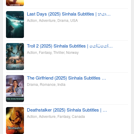
Last Days (2025) Sinhala Subtitles | භයා…
Action
,
Adventure
,
Drama
,
USA
Troll 2 (2025) Sinhala Subtitles | යෝධයෝ…
Action
,
Fantasy
,
Thriller
,
Norway
The Girlfriend (2025) Sinhala Subtitles …
Drama
,
Romance
,
India
Deathstalker (2025) Sinhala Subtitles | …
Action
,
Adventure
,
Fantasy
,
Canada