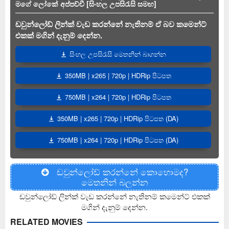
මගේ ලෝකේ අප්පච්චී [සිංහල උපසිරැසි සමඟ]
ඩවුන්ලෝඩ් ලින්ක් වැඩ කරන්නේ නැතිනම් ඒ බව කමෙන්ට්
එකක් මගින් දැනුම් දෙන්න.
සිංහල උපසිරැසි මෙතනින් බාගන්න
350MB | x265 | 720p | HDRip පිටපත
750MB | x264 | 720p | HDRip පිටපත
350MB | x265 | 720p | HDRip පිටපත (DA)
750MB | x264 | 720p | HDRip පිටපත (DA)
ඩවුන්ලෝඩ් කරන්නේ කොහොමද?
මෙතනින් බලන්න
ඩවුන්ලෝඩ් ලින්ක් වැඩ කරන්නේ නැතිනම් කමෙන්ට් එකක්
මගින් දැනුම් දෙන්න.
RELATED MOVIES