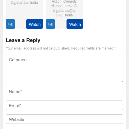
Action
,
Comedy
,
වික්‍රමාන්විත
,
India
ක්‍රියාදාම
,
කොමඩි
,
චිත්‍රපටි
,
තෙළිගු
,
6
Magizh
භාශා
,
India
Feb
Thirumeni
2025
Watch
Watch
14
Anil
Jan
Ravipudi
2025
Leave a Reply
Your email address will not be published.
Required fields are marked
*