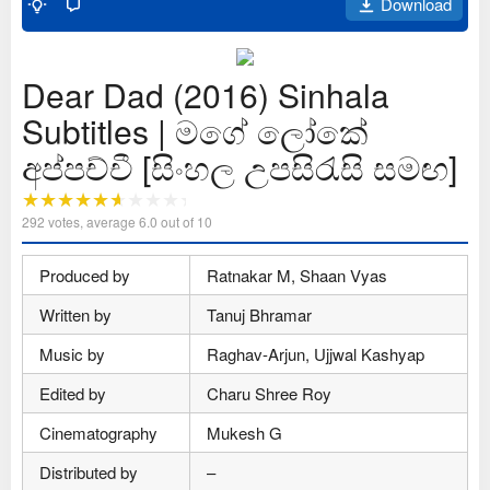
Download
Dear Dad (2016) Sinhala
Subtitles | මගේ ලෝකේ
අප්පච්චී [සිංහල උපසිරැසි සමඟ]
292
votes, average
6.0
out of 10
Produced by
Ratnakar M, Shaan Vyas
Written by
Tanuj Bhramar
Music by
Raghav-Arjun, Ujjwal Kashyap
Edited by
Charu Shree Roy
Cinematography
Mukesh G
Distributed by
–