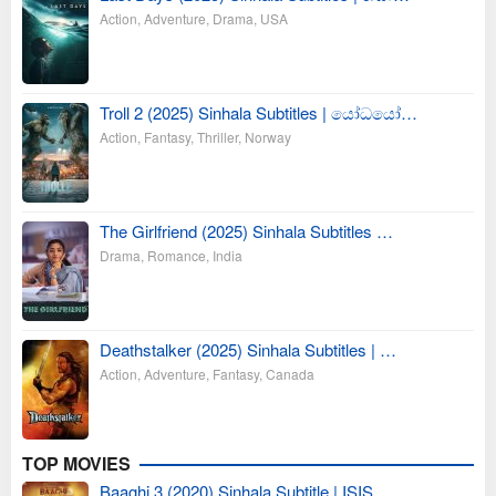
Action
,
Adventure
,
Drama
,
USA
Troll 2 (2025) Sinhala Subtitles | යෝධයෝ…
Action
,
Fantasy
,
Thriller
,
Norway
The Girlfriend (2025) Sinhala Subtitles …
Drama
,
Romance
,
India
Deathstalker (2025) Sinhala Subtitles | …
Action
,
Adventure
,
Fantasy
,
Canada
TOP MOVIES
Baaghi 3 (2020) Sinhala Subtitle | ISIS …