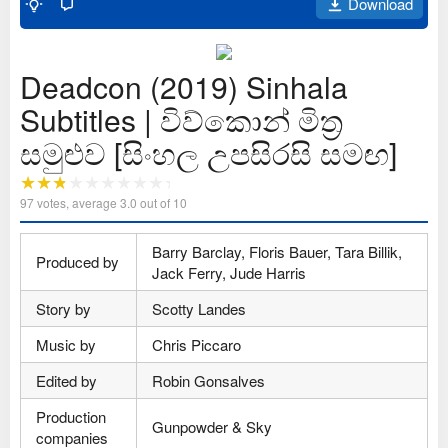
Download
Deadcon (2019) Sinhala
Subtitles | විව්කොන් මිත්‍ර
සමුළුව [සිංහල උපසිරසි සමඟ]
97
votes, average
3.0
out of 10
Barry Barclay, Floris Bauer, Tara Billik,
Produced by
Jack Ferry, Jude Harris
Story by
Scotty Landes
Music by
Chris Piccaro
Edited by
Robin Gonsalves
Production
Gunpowder & Sky
companies