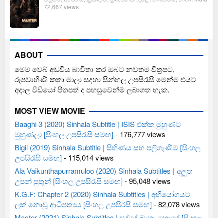
72,667 views
ABOUT
මෙම වෙබ් අඩවිය බාවිතා කර ඔබට නවතම චිත්‍රපට,
රූපවාහිණී කතා මාලා සදහා සින්හල උපසිරැසි මෙන්ම එයට
අදාල වීඩියෝ පිතපත් ද පහසුවෙන්ම ලබාගත හැක.
MOST VIEW MOVIE
Baaghi 3 (2020) Sinhala Subtitle | ISIS එක්ක මුහුණට
මුහුණලා [සිංහල උපසිරැසි සමඟ]
- 176,777 views
Bigil (2019) Sinhala Subtitle | සිහිණය සහ පලිගැණීම [සිංහල
උපසිරැසි සමඟ]
- 115,014 views
Ala Vaikunthapurramuloo (2020) Sinhala Subtitles | අලුත
උපන් පුතුන් [සිංහල උපසිරැසි සමඟ]
- 95,048 views
K.G.F: Chapter 2 (2020) Sinhala Subtitles | අභියෝගයට
ලක් නොවූ ආධිපත්‍යය [සිංහල උපසිරසි සමඟ]
- 82,078 views
Master (2021) Sinhala Subtitles | සද්දේ බැහැ හොදේ [සිංහල