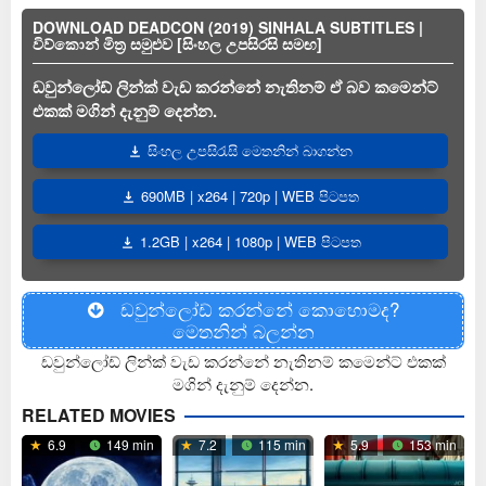
DOWNLOAD DEADCON (2019) SINHALA SUBTITLES |
විව්කොන් මිත්‍ර සමුළුව [සිංහල උපසිරසි සමඟ]
ඩවුන්ලෝඩ් ලින්ක් වැඩ කරන්නේ නැතිනම් ඒ බව කමෙන්ට්
එකක් මගින් දැනුම් දෙන්න.
සිංහල උපසිරැසි මෙතනින් බාගන්න
690MB | x264 | 720p | WEB පිටපත
1.2GB | x264 | 1080p | WEB පිටපත
ඩවුන්ලෝඩ් කරන්නේ කොහොමද?
මෙතනින් බලන්න
ඩවුන්ලෝඩ් ලින්ක් වැඩ කරන්නේ නැතිනම් කමෙන්ට් එකක්
මගින් දැනුම් දෙන්න.
RELATED MOVIES
6.9
149 min
7.2
115 min
5.9
153 min