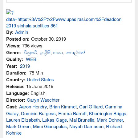
By:
Admin
Posted on:
October 30, 2019
Views:
796 views
Genre:
චිත්‍රපටි
,
ඉංග්‍රිසි
,
භාශා
,
හොල්මන්
Quality:
WEB
Year:
2019
Duration:
78 Min
Country:
United States
Release:
15 June 2019
Language:
English
Director:
Caryn Waechter
Cast:
Aaron Hendry
,
Brian Kimmet
,
Carl Gilliard
,
Carmina
Garay
,
Dominic Burgess
,
Emma Barrett
,
Kherrington Briggs
,
Lauren Elizabeth
,
Lukas Gage
,
Mai Brunelle
,
Mark Dohner
,
Mark Green
,
Mimi Gianopulos
,
Nayah Damasen
,
Richard
Kohnke