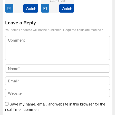
භාශා
,
India
Feb
Thirumeni
2025
Watch
Watch
14
Anil
Jan
Ravipudi
2025
Leave a Reply
Your email address will not be published.
Required fields are marked
*
Save my name, email, and website in this browser for the
next time I comment.