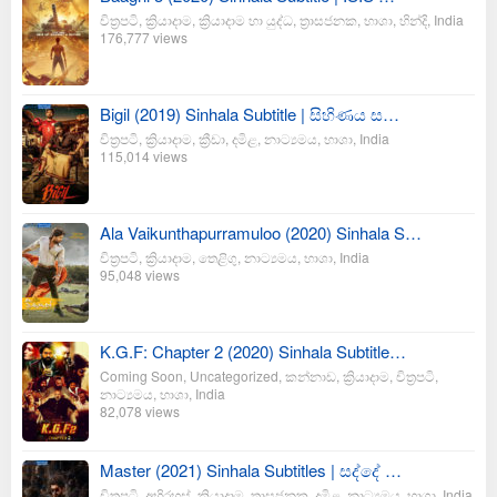
චිත්‍රපටි
,
ක්‍රියාදාම
,
ක්‍රියාදාම හා යුද්ධ
,
ත්‍රාසජනක
,
භාශා
,
හින්දි
,
India
176,777 views
Bigil (2019) Sinhala Subtitle | සිහිණය ස…
චිත්‍රපටි
,
ක්‍රියාදාම
,
ක්‍රීඩා
,
දමිළ
,
නාට්‍යමය
,
භාශා
,
India
115,014 views
Ala Vaikunthapurramuloo (2020) Sinhala S…
චිත්‍රපටි
,
ක්‍රියාදාම
,
තෙළිගු
,
නාට්‍යමය
,
භාශා
,
India
95,048 views
K.G.F: Chapter 2 (2020) Sinhala Subtitle…
Coming Soon
,
Uncategorized
,
කන්නාඩ
,
ක්‍රියාදාම
,
චිත්‍රපටි
,
නාට්‍යමය
,
භාශා
,
India
82,078 views
Master (2021) Sinhala Subtitles | සද්දේ …
චිත්‍රපටි
,
අභිරහස්
,
ක්‍රියාදාම
,
ත්‍රාසජනක
,
දමිළ
,
නාට්‍යමය
,
භාශා
,
India