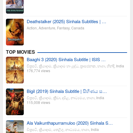
Deathstalker (2025) Sinhala Subtitles | …
Action
,
Adventure
,
Fantasy
,
Canada
TOP MOVIES
Baaghi 3 (2020) Sinhala Subtitle | ISIS …
චිත්‍රපටි
,
ක්‍රියාදාම
,
ක්‍රියාදාම හා යුද්ධ
,
ත්‍රාසජනක
,
භාශා
,
හින්දි
,
India
176,774 views
Bigil (2019) Sinhala Subtitle | සිහිණය ස…
චිත්‍රපටි
,
ක්‍රියාදාම
,
ක්‍රීඩා
,
දමිළ
,
නාට්‍යමය
,
භාශා
,
India
115,008 views
Ala Vaikunthapurramuloo (2020) Sinhala S…
චිත්‍රපටි
,
ක්‍රියාදාම
,
තෙළිගු
,
නාට්‍යමය
,
භාශා
,
India