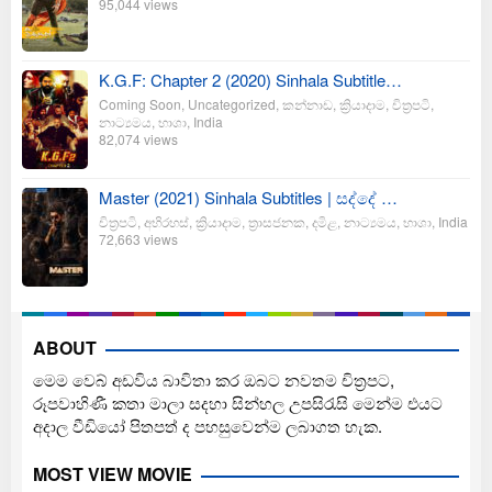
95,044 views
K.G.F: Chapter 2 (2020) Sinhala Subtitle…
Coming Soon
,
Uncategorized
,
කන්නාඩ
,
ක්‍රියාදාම
,
චිත්‍රපටි
,
නාට්‍යමය
,
භාශා
,
India
82,074 views
Master (2021) Sinhala Subtitles | සද්දේ …
චිත්‍රපටි
,
අභිරහස්
,
ක්‍රියාදාම
,
ත්‍රාසජනක
,
දමිළ
,
නාට්‍යමය
,
භාශා
,
India
72,663 views
ABOUT
මෙම වෙබ් අඩවිය බාවිතා කර ඔබට නවතම චිත්‍රපට,
රූපවාහිණී කතා මාලා සදහා සින්හල උපසිරැසි මෙන්ම එයට
අදාල වීඩියෝ පිතපත් ද පහසුවෙන්ම ලබාගත හැක.
MOST VIEW MOVIE