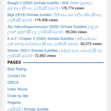
Baaghi 3 (2020) Sinhala Subtitle | ISIS එක්ක මුහුණට
මුහුණලා [සිංහල උපසිරැසි සමඟ]
- 176,774 views
Bigil (2019) Sinhala Subtitle | සිහිණය සහ පලිගැණීම [සිංහල
උපසිරැසි සමඟ]
- 115,008 views
Ala Vaikunthapurramuloo (2020) Sinhala Subtitles | අලුත
උපන් පුතුන් [සිංහල උපසිරැසි සමඟ]
- 95,044 views
K.G.F: Chapter 2 (2020) Sinhala Subtitles | අභියෝගයට
ලක් නොවූ ආධිපත්‍යය [සිංහල උපසිරසි සමඟ]
- 82,074 views
Master (2021) Sinhala Subtitles | සද්දේ බැහැ හොදේ [සිංහල
උපසිරැසි සමඟ]
- 72,663 views
PAGES
Best Rating
Contact Us
DMCA
Index Movie
Order by title
Register
උපසිරැසි | Sinhala Subtitle