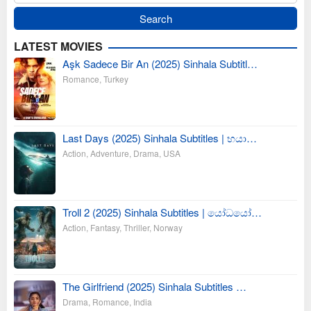
LATEST MOVIES
Aşk Sadece Bir An (2025) Sinhala Subtitl…
Romance
,
Turkey
Last Days (2025) Sinhala Subtitles | භයා…
Action
,
Adventure
,
Drama
,
USA
Troll 2 (2025) Sinhala Subtitles | යෝධයෝ…
Action
,
Fantasy
,
Thriller
,
Norway
The Girlfriend (2025) Sinhala Subtitles …
Drama
,
Romance
,
India