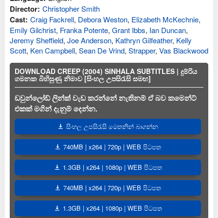
Director:
Christopher Smith
Cast:
Craig Fackrell
,
Debora Weston
,
Elizabeth McKechnie
,
Emily Gilchrist
,
Franka Potente
,
Grant Ibbs
,
Ian Duncan
,
Jeremy Sheffield
,
Joe Anderson
,
Kathryn Gilfeather
,
Kelly
Scott
,
Ken Campbell
,
Sean De Vrind
,
Strapper
,
Vas Blackwood
DOWNLOAD CREEP (2004) SINHALA SUBTITLES | දුම්රිය
ගමනක බිහිසුණු නිමාව [සිංහල උපසිරැසි සමඟ]
ඩවුන්ලෝඩ් ලින්ක් වැඩ කරන්නේ නැතිනම් ඒ බව කමෙන්ට්
එකක් මගින් දැනුම් දෙන්න.
සිංහල උපසිරැසි මෙතනින් බාගන්න
740MB | x264 | 720p | WEB පිටපත
1.3GB | x264 | 1080p | WEB පිටපත
740MB | x264 | 720p | WEB පිටපත
1.3GB | x264 | 1080p | WEB පිටපත