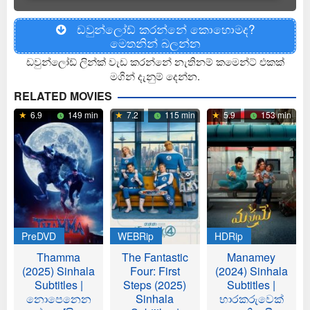
ඩවුන්ලෝඩ් කරන්නේ කොහොමද?
මෙතනින් බලන්න
ඩවුන්ලෝඩ් ලින්ක් වැඩ කරන්නේ නැතිනම් කමෙන්ට් එකක්
මගින් දැනුම් දෙන්න.
RELATED MOVIES
6.9
149 min
7.2
115 min
5.9
153 min
PreDVD
WEBRip
HDRip
Thamma
The Fantastic
Manamey
(2025) Sinhala
Four: First
(2024) Sinhala
Subtitles |
Steps (2025)
Subtitles |
නොපෙනෙන
Sinhala
භාරකරුවෙක්