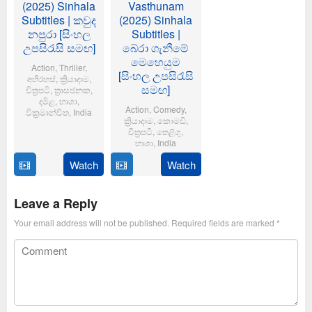
(2025) Sinhala
Vasthunam
Subtitles | කවුද
(2025) Sinhala
නපුරා [සිංහල
Subtitles |
උපසිරැසි සමඟ]
බේරා ගැනීමේ
මෙහෙයුම
Action
,
Thriller
,
[සිංහල උපසිරැසි
අභිරහස්
,
ක්‍රියාදාම
,
සමඟ]
චිත්‍රපටි
,
ත්‍රාසජනක
,
දමිළ
,
භාශා
,
Action
,
Comedy
,
වික්‍රමාන්විත
,
India
ක්‍රියාදාම
,
කොමඩි
,
චිත්‍රපටි
,
තෙළිගු
,
6
Magizh
භාශා
,
India
Feb
Thirumeni
2025
Watch
Watch
14
Anil
Jan
Ravipudi
2025
Leave a Reply
Your email address will not be published.
Required fields are marked
*