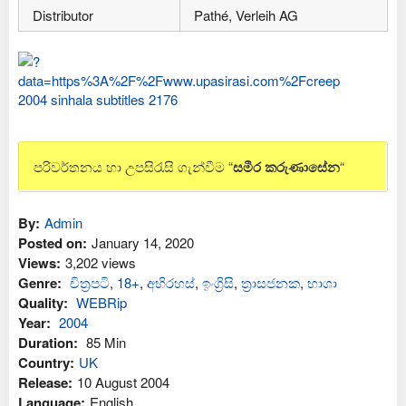
Distributor
Pathé, Verleih AG
පරිවර්තනය හා උපසිරැසි ගැන්වීම “
සමීර කරුණාසේන
“
By:
Admin
Posted on:
January 14, 2020
Views:
3,202 views
Genre:
චිත්‍රපටි
,
18+
,
අභිරහස්
,
ඉංග්‍රිසි
,
ත්‍රාසජනක
,
භාශා
Quality:
WEBRip
Year:
2004
Duration:
85 Min
Country:
UK
Release:
10 August 2004
Language:
English