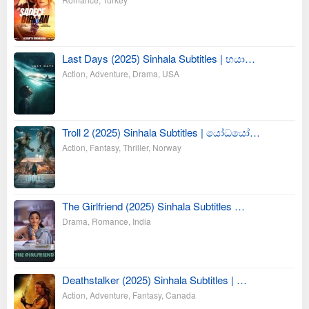
Last Days (2025) Sinhala Subtitles | භයා…
Action
,
Adventure
,
Drama
,
USA
Troll 2 (2025) Sinhala Subtitles | යෝධයෝ…
Action
,
Fantasy
,
Thriller
,
Norway
The Girlfriend (2025) Sinhala Subtitles …
Drama
,
Romance
,
India
Deathstalker (2025) Sinhala Subtitles | …
Action
,
Adventure
,
Fantasy
,
Canada