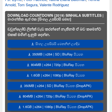
Arnold
,
Tom Segura
,
Valente Rodriguez
DOWNLOAD COUNTDOWN (2019) SINHALA SUBTITLES |
මාරාන්තික ඇප් එක [සිංහල උපසිරසි සමඟ]
ඩවුන්ලෝඩ් ලින්ක් වැඩ කරන්නේ නැතිනම් ඒ බව කමෙන්ට්
එකක් මගින් දැනුම් දෙන්න.
සිංහල උපසිරැසි මෙතනින් ලගදීම
350MB | x264 | SD | BluRay පිටපත
804MB | x264 | 720p | BluRay පිටපත
1.6GB | x264 | 1080p | BluRay පිටපත
350MB | x264 | SD | BluRay පිටපත (DropAPK)
804MB | x264 | 720p | BluRay පිටපත (DropAPK)
1.6GB | x264 | 1080p | BluRay පිටපත (DropAPK)