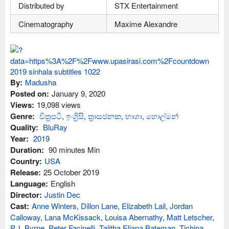
Distributed by
STX Entertainment
Cinematography
Maxime Alexandre
By:
Madusha
Posted on:
January 9, 2020
Views:
19,098 views
Genre:
චිත්‍රපටි
,
ඉංග්‍රිසි
,
ත්‍රාසජනක
,
භාශා
,
හොල්මන්
Quality:
BluRay
Year:
2019
Duration:
90 minutes Min
Country:
USA
Release:
25 October 2019
Language:
English
Director:
Justin Dec
Cast:
Anne Winters
,
Dillon Lane
,
Elizabeth Lail
,
Jordan
Calloway
,
Lana McKissack
,
Louisa Abernathy
,
Matt Letscher
,
P.J. Byrne
,
Peter Facinelli
,
Talitha Eliana Bateman
,
Tichina