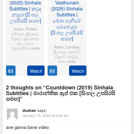
(2025) Sinhala
Vasthunam
Subtitles | කවුද
(2025) Sinhala
නපුරා [සිංහල
Subtitles |
උපසිරැසි සමඟ]
බේරා ගැනීමේ
මෙහෙයුම
Action
,
Thriller
,
[සිංහල උපසිරැසි
අභිරහස්
,
ක්‍රියාදාම
,
සමඟ]
චිත්‍රපටි
,
ත්‍රාසජනක
,
දමිළ
,
භාශා
,
Action
,
Comedy
,
වික්‍රමාන්විත
,
India
ක්‍රියාදාම
,
කොමඩි
,
චිත්‍රපටි
,
තෙළිගු
,
6
Magizh
භාශා
,
India
Feb
Thirumeni
2025
Watch
Watch
14
Anil
Jan
Ravipudi
2025
2 thoughts on “Countdown (2019) Sinhala
Subtitles | මාරාන්තික ඇප් එක [සිංහල උපසිරසි
සමඟ]”
dushan
says:
January 15, 2020 at 9:44 am
ane ganna bane video