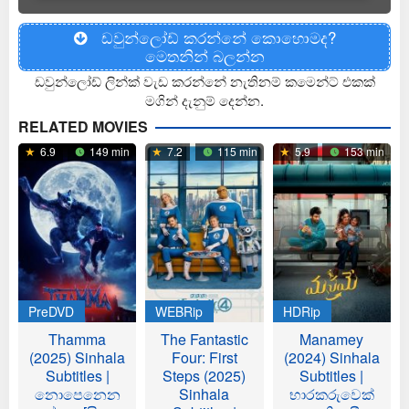
ඩවුන්ලෝඩ් කරන්නේ කොහොමද?
මෙතනින් බලන්න
ඩවුන්ලෝඩ් ලින්ක් වැඩ කරන්නේ නැතිනම් කමෙන්ට් එකක්
මගින් දැනුම් දෙන්න.
RELATED MOVIES
6.9
149 min
7.2
115 min
5.9
153 min
PreDVD
WEBRip
HDRip
Thamma
The Fantastic
Manamey
(2025) Sinhala
Four: First
(2024) Sinhala
Subtitles |
Steps (2025)
Subtitles |
නොපෙනෙන
Sinhala
භාරකරුවෙක්