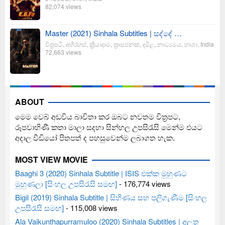
82,074 views
Master (2021) Sinhala Subtitles | සද්දේ …
චිත්‍රපටි
,
අභිරහස්
,
ක්‍රියාදාම
,
ත්‍රාසජනක
,
දමිළ
,
නාට්‍යමය
,
භාශා
,
India
72,663 views
ABOUT
මෙම වෙබ් අඩවිය බාවිතා කර ඔබට නවතම චිත්‍රපට,
රූපවාහිණී කතා මාලා සදහා සින්හල උපසිරැසි මෙන්ම එයට
අදාල වීඩියෝ පිතපත් ද පහසුවෙන්ම ලබාගත හැක.
MOST VIEW MOVIE
Baaghi 3 (2020) Sinhala Subtitle | ISIS එක්ක මුහුණට
මුහුණලා [සිංහල උපසිරැසි සමඟ]
- 176,774 views
Bigil (2019) Sinhala Subtitle | සිහිණය සහ පලිගැණීම [සිංහල
උපසිරැසි සමඟ]
- 115,008 views
Ala Vaikunthapurramuloo (2020) Sinhala Subtitles | අලුත