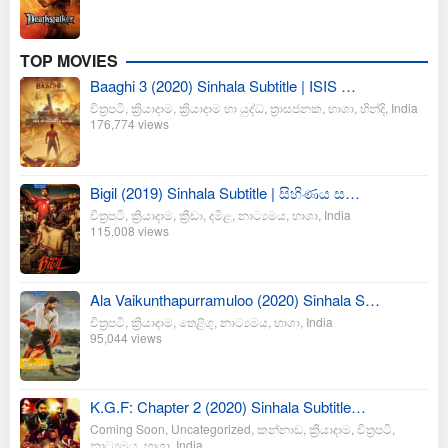
TOP MOVIES
Baaghi 3 (2020) Sinhala Subtitle | ISIS …
චිත්‍රපටි
,
ක්‍රියාදාම
,
ක්‍රියාදාම හා යුද්ධ
,
ත්‍රාසජනක
,
භාශා
,
හින්දි
,
India
176,774 views
Bigil (2019) Sinhala Subtitle | සිහිණය ස…
චිත්‍රපටි
,
ක්‍රියාදාම
,
ක්‍රීඩා
,
දමිළ
,
නාට්‍යමය
,
භාශා
,
India
115,008 views
Ala Vaikunthapurramuloo (2020) Sinhala S…
චිත්‍රපටි
,
ක්‍රියාදාම
,
තෙළිගු
,
නාට්‍යමය
,
භාශා
,
India
95,044 views
K.G.F: Chapter 2 (2020) Sinhala Subtitle…
Coming Soon
,
Uncategorized
,
කන්නාඩ
,
ක්‍රියාදාම
,
චිත්‍රපටි
,
නාට්‍යමය
,
භාශා
,
India