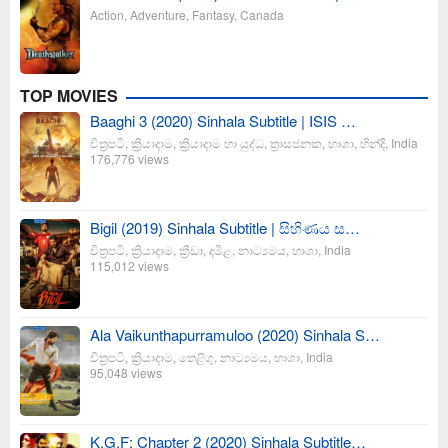
Action
,
Adventure
,
Fantasy
,
Canada
TOP MOVIES
Baaghi 3 (2020) Sinhala Subtitle | ISIS …
චිත්‍රපටි
,
ක්‍රියාදාම
,
ක්‍රියාදාම හා යුද්ධ
,
ත්‍රාසජනක
,
භාශා
,
හින්දි
,
India
176,776 views
Bigil (2019) Sinhala Subtitle | සිහිණය ස…
චිත්‍රපටි
,
ක්‍රියාදාම
,
ක්‍රීඩා
,
දමිළ
,
නාට්‍යමය
,
භාශා
,
India
115,012 views
Ala Vaikunthapurramuloo (2020) Sinhala S…
චිත්‍රපටි
,
ක්‍රියාදාම
,
තෙළිගු
,
නාට්‍යමය
,
භාශා
,
India
95,048 views
K.G.F: Chapter 2 (2020) Sinhala Subtitle…