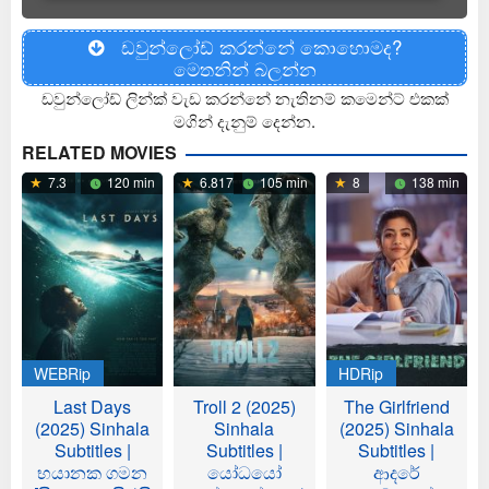
ඩවුන්ලෝඩ් කරන්නේ කොහොමද?
මෙතනින් බලන්න
ඩවුන්ලෝඩ් ලින්ක් වැඩ කරන්නේ නැතිනම් කමෙන්ට් එකක්
මගින් දැනුම් දෙන්න.
RELATED MOVIES
7.3
120 min
6.817
105 min
8
138 min
WEBRip
HDRip
Last Days
Troll 2 (2025)
The Girlfriend
(2025) Sinhala
Sinhala
(2025) Sinhala
Subtitles |
Subtitles |
Subtitles |
භයානක ගමන
යෝධයෝ
ආදරේ