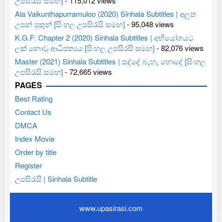
උපසිරැසි සමඟ]
- 115,012 views
Ala Vaikunthapurramuloo (2020) Sinhala Subtitles | අලුත
උපන් පුතුන් [සිංහල උපසිරැසි සමඟ]
- 95,048 views
K.G.F: Chapter 2 (2020) Sinhala Subtitles | අභියෝගයට
ලක් නොවූ ආධිපත්‍යය [සිංහල උපසිරසි සමඟ]
- 82,076 views
Master (2021) Sinhala Subtitles | සද්දේ බැහැ හොදේ [සිංහල
උපසිරැසි සමඟ]
- 72,665 views
PAGES
Best Rating
Contact Us
DMCA
Index Movie
Order by title
Register
උපසිරැසි | Sinhala Subtitle
www.upasirasi.com