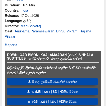
Duration:
169 Min
Country:
India
Release:
17 Oct 2025
Language:
தமிழ்
Director:
Mari Selvaraj
Cast:
Anupama Parameswaran
,
Dhruv Vikram
,
Rajisha
Vijayan
sports
DOWNLOAD BISON: KAALAMAADAN (2025) SINHALA
SUBTITLES | කබඩි ප්ලෙයර් [සිංහල උපසිරැසි සමඟ]
ඩවුන්ලෝඩ් ලින්ක් වැඩ කරන්නේ නැතිනම් ඒ බව කමෙන්ට්
එකක් මගින් දැනුම් දෙන්න.
සිංහල උපසිරැසි මෙතනින් බාගන්න
431MB | x264 | SD | HDRip පිටපත
1GB | x265 | 720p | HDRip පිටපත