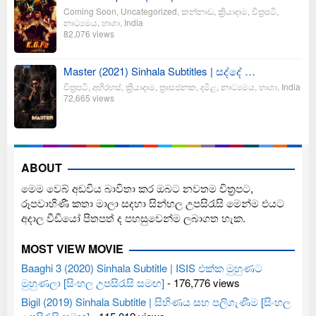
Coming Soon
,
Uncategorized
,
කන්නාඩ
,
ක්‍රියාදාම
,
චිත්‍රපටි
,
නාට්‍යමය
,
භාශා
,
India
82,076 views
Master (2021) Sinhala Subtitles | සද්දේ …
චිත්‍රපටි
,
අභිරහස්
,
ක්‍රියාදාම
,
ත්‍රාසජනක
,
දමිළ
,
නාට්‍යමය
,
භාශා
,
India
72,665 views
ABOUT
මෙම වෙබ් අඩවිය බාවිතා කර ඔබට නවතම චිත්‍රපට,
රූපවාහිණී කතා මාලා සදහා සින්හල උපසිරැසි මෙන්ම එයට
අදාල වීඩියෝ පිතපත් ද පහසුවෙන්ම ලබාගත හැක.
MOST VIEW MOVIE
Baaghi 3 (2020) Sinhala Subtitle | ISIS එක්ක මුහුණට
මුහුණලා [සිංහල උපසිරැසි සමඟ]
- 176,776 views
Bigil (2019) Sinhala Subtitle | සිහිණය සහ පලිගැණීම [සිංහල