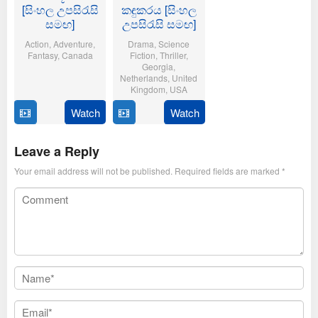
[සිංහල උපසිරැසි
කඳුකරය [සිංහල
සමඟ]
උපසිරැසි සමඟ]
Action
,
Adventure
,
Drama
,
Science
Fantasy
,
Canada
Fiction
,
Thriller
,
Georgia
,
10
Steven
Netherlands
,
United
Kingdom
,
USA
Oct
Kostanski
2025
Watch
Watch
7
Hugo
Aug
Keijzer
2025
Leave a Reply
Your email address will not be published.
Required fields are marked
*