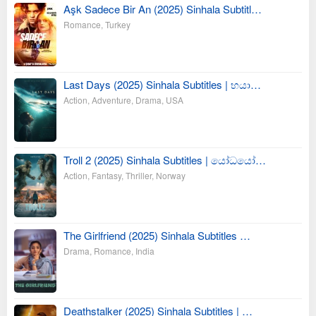
Aşk Sadece Bir An (2025) Sinhala Subtitl…
Romance
,
Turkey
Last Days (2025) Sinhala Subtitles | භයා…
Action
,
Adventure
,
Drama
,
USA
Troll 2 (2025) Sinhala Subtitles | යෝධයෝ…
Action
,
Fantasy
,
Thriller
,
Norway
The Girlfriend (2025) Sinhala Subtitles …
Drama
,
Romance
,
India
Deathstalker (2025) Sinhala Subtitles | …