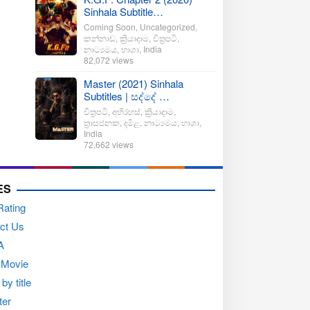
Sinhala Subtitle…
Coming Soon
,
Uncategorized
,
කන්නාඩ
,
ක්‍රියාදාම
,
චිත්‍රපටි
,
නාට්‍යමය
,
භාශා
,
India
82,072 views
Master (2021) Sinhala
Subtitles | සද්දේ …
චිත්‍රපටි
,
අභිරහස්
,
ක්‍රියාදාම
,
ත්‍රාසජනක
,
දමිළ
,
නාට්‍යමය
,
භාශා
,
India
72,662 views
ES
Rating
ct Us
A
 Movie
by title
ter