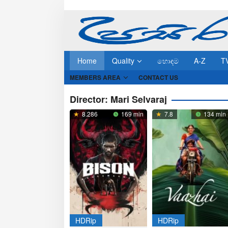
Skip
to
content
Home
Quality
හොඳම
A-Z
T
MEMBERS AREA
CONTACT US
Director:
Mari Selvaraj
8.286
169 min
7.8
134 min
HDRip
HDRip