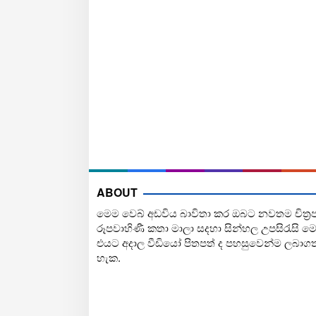
ABOUT
මෙම වෙබ් අඩවිය බාවිතා කර ඔබට නවතම චිත්‍ර
රූපවාහිණී කතා මාලා සදහා සින්හල උපසිරැසි ම
එයට අදාල වීඩියෝ පිතපත් ද පහසුවෙන්ම ලබාග
හැක.