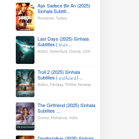
Aşk Sadece Bir An (2025)
Sinhala Subtitl…
Romance
,
Turkey
Last Days (2025) Sinhala
Subtitles | භයා…
Action
,
Adventure
,
Drama
,
USA
Troll 2 (2025) Sinhala
Subtitles | යෝධයෝ…
Action
,
Fantasy
,
Thriller
,
Norway
The Girlfriend (2025) Sinhala
Subtitles …
Drama
,
Romance
,
India
Deathstalker (2025) Sinhala