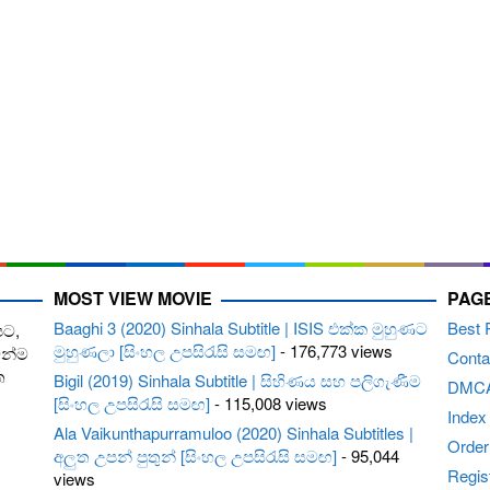
MOST VIEW MOVIE
PAG
Baaghi 3 (2020) Sinhala Subtitle | ISIS එක්ක මුහුණට
Best 
පට,
මුහුණලා [සිංහල උපසිරැසි සමඟ]
- 176,773 views
ෙන්ම
Conta
ත
Bigil (2019) Sinhala Subtitle | සිහිණය සහ පලිගැණීම
DMC
[සිංහල උපසිරැසි සමඟ]
- 115,008 views
Index
Ala Vaikunthapurramuloo (2020) Sinhala Subtitles |
Order 
අලුත උපන් පුතුන් [සිංහල උපසිරැසි සමඟ]
- 95,044
Regis
views