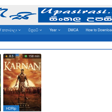
V කතාමාලා
චිත්‍රපටි
Year
DMCA
How to Downloa
8.5
158 min
HDRip