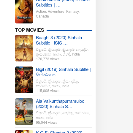
Subtitles | …
Action
,
Adventure
,
Fantasy
,
Canada
TOP MOVIES
Baaghi 3 (2020) Sinhala
Subtitle | ISIS …
චිත්‍රපටි
,
ක්‍රියාදාම
,
ක්‍රියාදාම හා යුද්ධ
,
ත්‍රාසජනක
,
භාශා
,
හින්දි
,
India
176,773 views
Bigil (2019) Sinhala Subtitle |
සිහිණය ස…
චිත්‍රපටි
,
ක්‍රියාදාම
,
ක්‍රීඩා
,
දමිළ
,
නාට්‍යමය
,
භාශා
,
India
115,008 views
Ala Vaikunthapurramuloo
(2020) Sinhala S…
චිත්‍රපටි
,
ක්‍රියාදාම
,
තෙළිගු
,
නාට්‍යමය
,
භාශා
,
India
95,044 views
K.G.F: Chapter 2 (2020)