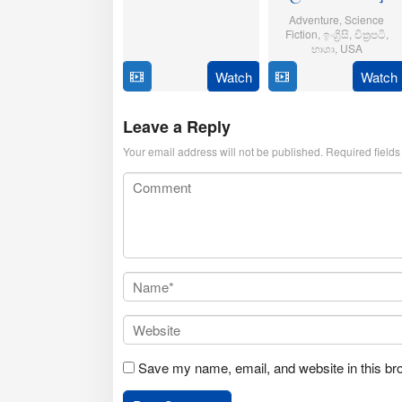
21
Aditya
Adventure
,
Science
Oct
Sarpotdar
Fiction
,
ඉංග්‍රිසි
,
චිත්‍රපටි
,
2025
භාශා
,
USA
Watch
Watch
23
Matt
Jul
Shakman
2025
Leave a Reply
Your email address will not be published.
Required field
Save my name, email, and website in this br