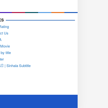
ES
Rating
ct Us
A
 Movie
by title
ter
සි | Sinhala Subtitle