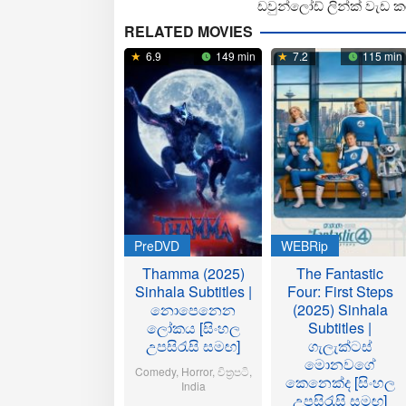
ඩවුන්ලෝඩ් ලින්ක් වැඩ ක
RELATED MOVIES
6.9
149 min
7.2
115 min
PreDVD
WEBRip
Thamma (2025)
The Fantastic
Sinhala Subtitles |
Four: First Steps
නොපෙනෙන
(2025) Sinhala
ලෝකය [සිංහල
Subtitles |
උපසිරැසි සමඟ]
ගැලැක්ටස්
මොනවගේ
Comedy
,
Horror
,
චිත්‍රපටි
,
කෙනෙක්ද [සිංහල
India
උපසිරැසි සමඟ]