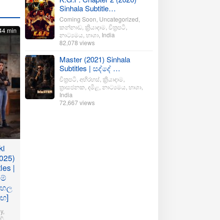
Sinhala Subtitle…
Coming Soon
,
Uncategorized
,
කන්නාඩ
,
ක්‍රියාදාම
,
චිත්‍රපටි
,
44 min
නාට්‍යමය
,
භාශා
,
India
82,078 views
Master (2021) Sinhala
Subtitles | සද්දේ …
චිත්‍රපටි
,
අභිරහස්
,
ක්‍රියාදාම
,
ත්‍රාසජනක
,
දමිළ
,
නාට්‍යමය
,
භාශා
,
India
72,667 views
ki
025)
les |
මේ
ංහල
මඟ]
y
,
ි
,