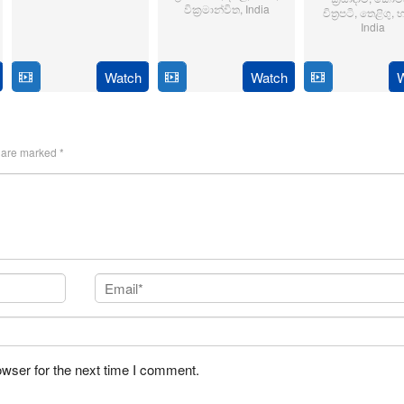
6
Sriram
වික්‍රමාන්විත
,
India
චිත්‍රපටි
,
තෙළිගු
,
භ
India
Jun
Adittya
6
Magizh
2024
14
Anil
Feb
Thirumeni
Jan
Ravi
Watch
Watch
2025
2025
s are marked
*
owser for the next time I comment.