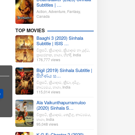
Subtitles | …
Action
,
Adventure
,
Fantasy
,
Canada
TOP MOVIES
Baaghi 3 (2020) Sinhala
Subtitle | ISIS …
චිත්‍රපටි
,
ක්‍රියාදාම
,
ක්‍රියාදාම හා යුද්ධ
,
ත්‍රාසජනක
,
භාශා
,
හින්දි
,
India
176,777 views
Bigil (2019) Sinhala Subtitle |
සිහිණය ස…
චිත්‍රපටි
,
ක්‍රියාදාම
,
ක්‍රීඩා
,
දමිළ
,
නාට්‍යමය
,
භාශා
,
India
115,014 views
ත
Ala Vaikunthapurramuloo
(2020) Sinhala S…
චිත්‍රපටි
,
ක්‍රියාදාම
,
තෙළිගු
,
නාට්‍යමය
,
භාශා
,
India
95,048 views
K.G.F: Chapter 2 (2020)