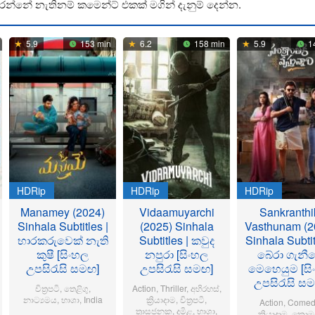
රන්නේ නැතිනම් කමෙන්ට් එකක් මගින් දැනුම් දෙන්න.
5.9
153 min
6.2
158 min
5.9
1
HDRip
HDRip
HDRip
Manamey (2024)
Vidaamuyarchi
Sankranthi
Sinhala Subtitles |
(2025) Sinhala
Vasthunam (2
භාරකරුවෙක් නැති
Subtitles | කවුද
Sinhala Subtit
කුෂී [සිංහල
නපුරා [සිංහල
බේරා ගැනී
උපසිරැසි සමඟ]
උපසිරැසි සමඟ]
මෙහෙයුම [සි
උපසිරැසි ස
චිත්‍රපටි
,
තෙළිගු
,
Action
,
Thriller
,
අභිරහස්
,
නාට්‍යමය
,
භාශා
,
India
ක්‍රියාදාම
,
චිත්‍රපටි
,
Action
,
Comed
ත්‍රාසජනක
,
දමිළ
,
භාශා
,
ක්‍රියාදාම
,
කොමඩ