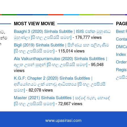
MOST VIEW MOVIE
PAG
Baaghi 3 (2020) Sinhala Subtitle | ISIS එක්ක මුහුණට
Best 
පට,
මුහුණලා [සිංහල උපසිරැසි සමඟ]
- 176,777 views
ෙන්ම
Conta
ත
Bigil (2019) Sinhala Subtitle | සිහිණය සහ පලිගැණීම
DMC
[සිංහල උපසිරැසි සමඟ]
- 115,014 views
Index
Ala Vaikunthapurramuloo (2020) Sinhala Subtitles |
Order 
අලුත උපන් පුතුන් [සිංහල උපසිරැසි සමඟ]
- 95,048
Regis
views
උපසිරැ
K.G.F: Chapter 2 (2020) Sinhala Subtitles |
අභියෝගයට ලක් නොවූ ආධිපත්‍යය [සිංහල උපසිරසි
සමඟ]
- 82,078 views
Master (2021) Sinhala Subtitles | සද්දේ බැහැ හොදේ
[සිංහල උපසිරැසි සමඟ]
- 72,667 views
www.upasirasi.com