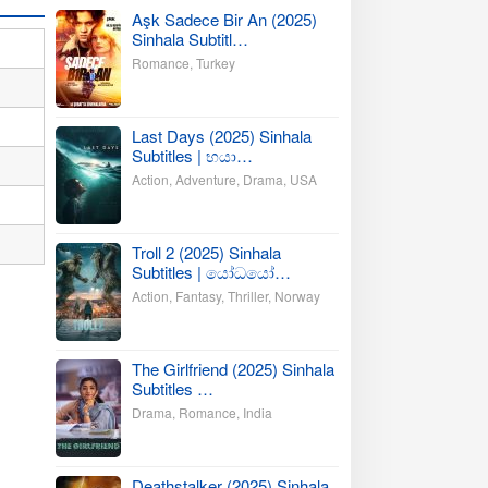
Aşk Sadece Bir An (2025)
Sinhala Subtitl…
Romance
,
Turkey
Last Days (2025) Sinhala
Subtitles | භයා…
Action
,
Adventure
,
Drama
,
USA
Troll 2 (2025) Sinhala
Subtitles | යෝධයෝ…
Action
,
Fantasy
,
Thriller
,
Norway
The Girlfriend (2025) Sinhala
Subtitles …
Drama
,
Romance
,
India
Deathstalker (2025) Sinhala