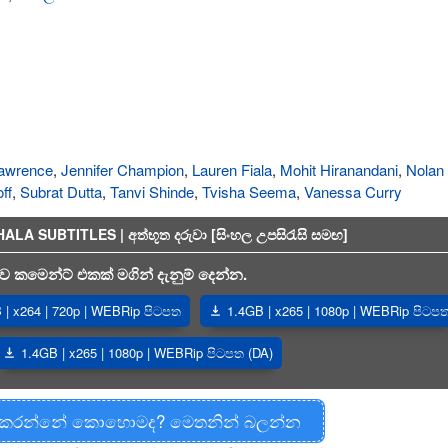
Lawrence
,
Jennifer Champion
,
Lauren Fiala
,
Mohit Hiranandani
,
Nolan
ff
,
Subrat Dutta
,
Tanvi Shinde
,
Tvisha Seema
,
Vanessa Curry
A SUBTITLES | අත්භූත දරුවා [සිංහල උපසිරැසි සමඟ]
 කමෙන්ට් එකක් මගින් දැනුම් දෙන්න.
| x264 | 720p | WEBRip පිටපත
1.4GB | x265 | 1080p | WEBRip පිටප
1.4GB | x265 | 1080p | WEBRip පිටපත (DA)
 කරන්නේ කොහොමද? මෙතනින් බලන්න