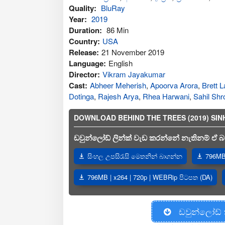
Quality:
BluRay
Year:
2019
Duration:
86 Min
Country:
USA
Release:
21 November 2019
Language:
English
Director:
Vikram Jayakumar
Cast:
Abheer Meherish
,
Apoorva Arora
,
Brett 
Dotinga
,
Rajesh Arya
,
Rhea Harwani
,
Sahil Shro
DOWNLOAD BEHIND THE TREES (2019) SINHAL
ඩවුන්ලෝඩ් ලින්ක් වැඩ කරන්නේ නැතිනම් ඒ බව
සිංහල උපසිරැසි මෙතනින් බාගන්න
796MB 
796MB | x264 | 720p | WEBRip පිටපත (DA)
ඩවුන්ලෝඩ්