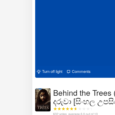
Turn off light
Comments
Behind the Trees (
දරුවා [සිංහල උපසි
632
votes, average
6.0
out of 10