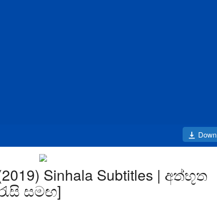
Down
2019) Sinhala Subtitles | අත්භූත
රැසි සමඟ]