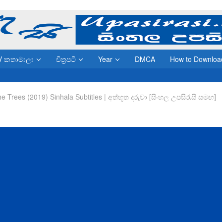
V කතාමාලා
චිත්‍රපටි
Year
DMCA
How to Downloa
he Trees (2019) Sinhala Subtitles | අත්භූත දරුවා [සිංහල උපසිරැසි සමඟ]