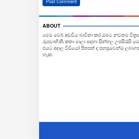
ABOUT
මෙම වෙබ් අඩවිය බාවිතා කර ඔබට නවතම චිත්‍ර
රූපවාහිණී කතා මාලා සදහා සින්හල උපසිරැසි ම
එයට අදාල වීඩියෝ පිතපත් ද පහසුවෙන්ම ලබාග
හැක.