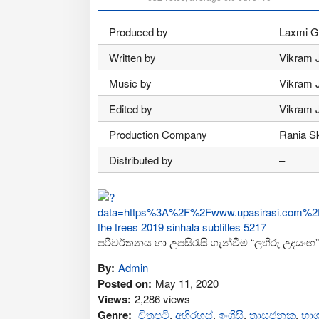
Produced by
Laxmi Gr
Written by
Vikram 
Music by
Vikram 
Edited by
Vikram 
Production Company
Rania S
Distributed by
–
පරිවර්තනය හා උපසිරැසි ගැන්වීම “ලහීරු උදයංඟ”
By:
Admin
Posted on:
May 11, 2020
Views:
2,286 views
Genre:
චිත්‍රපටි
,
අභිරහස්
,
ඉංග්‍රිසි
,
ත්‍රාසජනක
,
භාශ