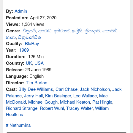
By:
Admin
Posted on:
April 27, 2020
Views:
1,364 views
Genre:
චිත්‍රපටි
,
අප‍රාධ
,
අභිරහස්
,
ඉංග්‍රිසි
,
ක්‍රියාදාම
,
කොමඩි
,
භාශා
,
වික්‍රමාන්විත
Quality:
BluRay
Year:
1989
Duration:
126 Min
Country:
UK
,
USA
Release:
23 June 1989
Language:
English
Director:
Tim Burton
Cast:
Billy Dee Williams
,
Carl Chase
,
Jack Nicholson
,
Jack
Palance
,
Jerry Hall
,
Kim Basinger
,
Lee Wallace
,
Mac
McDonald
,
Michael Gough
,
Michael Keaton
,
Pat Hingle
,
Richard Strange
,
Robert Wuhl
,
Tracey Walter
,
William
Hootkins
Nethumina