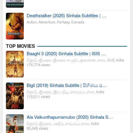
Deathstalker (2025) Sinhala Subtitles | …
Action
,
Adventure
,
Fantasy
,
Canada
TOP MOVIES
Baaghi 3 (2020) Sinhala Subtitle | ISIS …
චිත්‍රපටි
,
ක්‍රියාදාම
,
ක්‍රියාදාම හා යුද්ධ
,
ත්‍රාසජනක
,
භාශා
,
හින්දි
,
India
176,774 views
Bigil (2019) Sinhala Subtitle | සිහිණය ස…
චිත්‍රපටි
,
ක්‍රියාදාම
,
ක්‍රීඩා
,
දමිළ
,
නාට්‍යමය
,
භාශා
,
India
115,011 views
Ala Vaikunthapurramuloo (2020) Sinhala S…
චිත්‍රපටි
,
ක්‍රියාදාම
,
තෙළිගු
,
නාට්‍යමය
,
භාශා
,
India
95,045 views