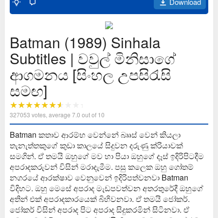
Download
Batman (1989) Sinhala
Subtitles | වවුල් මිනිසාගේ
ආගමනය [සිංහල උපසිරැසි
සමඟ]
327053
votes, average
7.0
out of 10
Batman කතාව ආරම්භ වෙන්නේ බෲස් වෙන් කියලා
තැනැත්තකුගේ කුඩා කාලයේ සිදුවන දරුණු ක්රියාවක්
සමගින්. ඒ තමයි ඔහුගේ මව හා පියා ඔහුගේ දෑස් ඉදිරිපිටදීම
අපරාදකරුවන් විසින් මරාදැමීම. පසු කලෙක ඔහු ගෝතම්
නගරයේ ආරක්ෂාව වෙනුවෙන් ඉදිරිපත්වනවා Batman
විදිහට. ඔහු මෙසේ අපරාද මැඩපවත්වන අතරතුරේදී ඔහුගේ
අතින් එක් අපරාදකාරයෙක් බිහිවනවා. ඒ තමයි ජෝකර්.
ජෝකර් විසින් අපරාද පිට අපරාද සිදුකරමින් සිටිනවා. ඒ