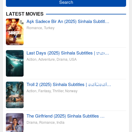
LATEST MOVIES
Aşk Sadece Bir An (2025) Sinhala Subtitl…
Romance
,
Turkey
Last Days (2025) Sinhala Subtitles | භයා…
Action
,
Adventure
,
Drama
,
USA
Troll 2 (2025) Sinhala Subtitles | යෝධයෝ…
Action
,
Fantasy
,
Thriller
,
Norway
The Girlfriend (2025) Sinhala Subtitles …
Drama
,
Romance
,
India