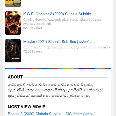
K.G.F: Chapter 2 (2020) Sinhala Subtitle…
Coming Soon
,
Uncategorized
,
කන්නාඩ
,
ක්‍රියාදාම
,
චිත්‍රපටි
,
නාට්‍යමය
,
භාශා
,
India
82,075 views
Master (2021) Sinhala Subtitles | සද්දේ …
චිත්‍රපටි
,
අභිරහස්
,
ක්‍රියාදාම
,
ත්‍රාසජනක
,
දමිළ
,
නාට්‍යමය
,
භාශා
,
India
72,663 views
ABOUT
මෙම වෙබ් අඩවිය බාවිතා කර ඔබට නවතම චිත්‍රපට,
රූපවාහිණී කතා මාලා සදහා සින්හල උපසිරැසි මෙන්ම එයට
අදාල වීඩියෝ පිතපත් ද පහසුවෙන්ම ලබාගත හැක.
MOST VIEW MOVIE
Baaghi 3 (2020) Sinhala Subtitle | ISIS එක්ක මුහුණට