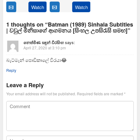
Feb
Thirumeni
2025
Watch
Watch
14
Anil
Jan
Ravipudi
2025
1 thoughts on “Batman (1989) Sinhala Subtitles
| වවුල් මිනිසාගේ ආගමනය [සිංහල උපසිරැසි සමඟ]”
නෙත්මිණ සඳුන් වීරසිංහ
says:
April 27, 2020 at 3:10 pm
බැට්මෑන් පොඩිකාලේ වීරයා😂
Reply
Leave a Reply
Your email address will not be published.
Required fields are marked
*