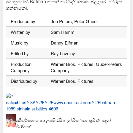
වෙනුවෙන් Batman කුමක් කරයිද? කතාව බලලාම තේරුම්
ගන්නකෝ.
Produced by
Jon Peters, Peter Guber
Written by
Sam Hamm
Music by
Danny Elfman
Edited by
Ray Lovejoy
Production
Warner Bros. Pictures, Guber-Peters
Company
Company
Distributed by
Warner Bros. Pictures
පරිවර්තනය හා උපසිරැසි ගැන්වීම “නෙතුමිණ සඳුන්
වීරසිංහ”