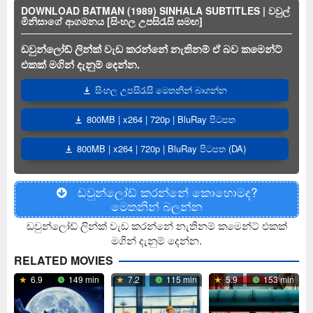
DOWNLOAD BATMAN (1989) SINHALA SUBTITLES | වවුල්
මිනිසාගේ ආගමනය [සිංහල උපසිරැසි සමඟ]
ඩවුන්ලෝඩ් ලින්ක් වැඩ කරන්නේ නැතිනම් ඒ බව කමෙන්ට්
එකක් මගින් දැනුම් දෙන්න.
සිංහල උපසිරැසි මෙතනින් බාගන්න
800MB | x264 | 720p | BluRay පිටපත
800MB | x264 | 720p | BluRay පිටපත (DA)
ඩවුන්ලෝඩ් කරන්නේ කොහොමද?
මෙතනින් බලන්න
ඩවුන්ලෝඩ් ලින්ක් වැඩ කරන්නේ නැතිනම් කමෙන්ට් එකක්
මගින් දැනුම් දෙන්න.
RELATED MOVIES
6.9
149 min
7.2
115 min
5.9
153 min