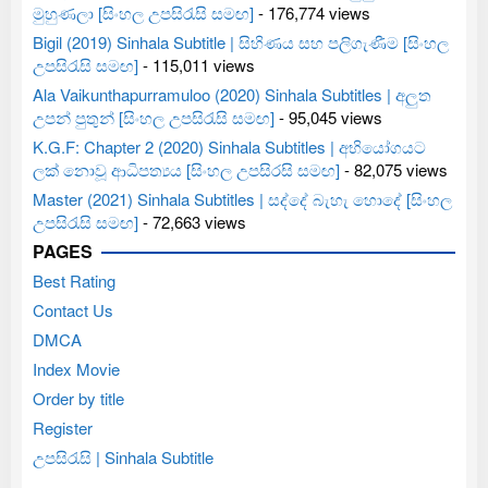
මුහුණලා [සිංහල උපසිරැසි සමඟ]
- 176,774 views
Bigil (2019) Sinhala Subtitle | සිහිණය සහ පලිගැණීම [සිංහල
උපසිරැසි සමඟ]
- 115,011 views
Ala Vaikunthapurramuloo (2020) Sinhala Subtitles | අලුත
උපන් පුතුන් [සිංහල උපසිරැසි සමඟ]
- 95,045 views
K.G.F: Chapter 2 (2020) Sinhala Subtitles | අභියෝගයට
ලක් නොවූ ආධිපත්‍යය [සිංහල උපසිරසි සමඟ]
- 82,075 views
Master (2021) Sinhala Subtitles | සද්දේ බැහැ හොදේ [සිංහල
උපසිරැසි සමඟ]
- 72,663 views
PAGES
Best Rating
Contact Us
DMCA
Index Movie
Order by title
Register
උපසිරැසි | Sinhala Subtitle