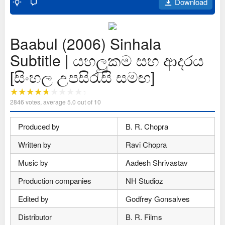
Download
Baabul (2006) Sinhala
Subtitle | යහලුකම සහ ආදරය
[සිංහල උපසිරැසි සමඟ]
2846
votes, average
5.0
out of 10
Produced by
B. R. Chopra
Written by
Ravi Chopra
Music by
Aadesh Shrivastav
Production companies
NH Studioz
Edited by
Godfrey Gonsalves
Distributor
B. R. Films