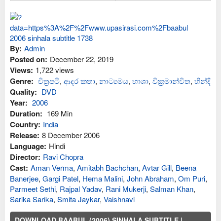
By:
Admin
Posted on:
December 22, 2019
Views:
1,722 views
Genre:
චිත්‍රපටි
,
ආද‍ර කතා
,
නාට්‍යමය
,
භාශා
,
වික්‍රමාන්විත
,
හින්දි
Quality:
DVD
Year:
2006
Duration:
169 Min
Country:
India
Release:
8 December 2006
Language:
Hindi
Director:
Ravi Chopra
Cast:
Aman Verma
,
Amitabh Bachchan
,
Avtar Gill
,
Beena
Banerjee
,
Gargi Patel
,
Hema Malini
,
John Abraham
,
Om Puri
,
Parmeet Sethi
,
Rajpal Yadav
,
Rani Mukerji
,
Salman Khan
,
Sarika Sarika
,
Smita Jaykar
,
Vaishnavi
DOWNLOAD BAABUL (2006) SINHALA SUBTITLE |