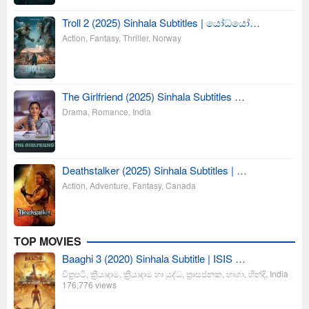
Troll 2 (2025) Sinhala Subtitles | යෝධයෝ…
Action
,
Fantasy
,
Thriller
,
Norway
The Girlfriend (2025) Sinhala Subtitles …
Drama
,
Romance
,
India
Deathstalker (2025) Sinhala Subtitles | …
Action
,
Adventure
,
Fantasy
,
Canada
TOP MOVIES
Baaghi 3 (2020) Sinhala Subtitle | ISIS …
චිත්‍රපටි
,
ක්‍රියාදාම
,
ක්‍රියාදාම හා යුද්ධ
,
ත්‍රාසජනක
,
භාශා
,
හින්දි
,
India
176,776 views