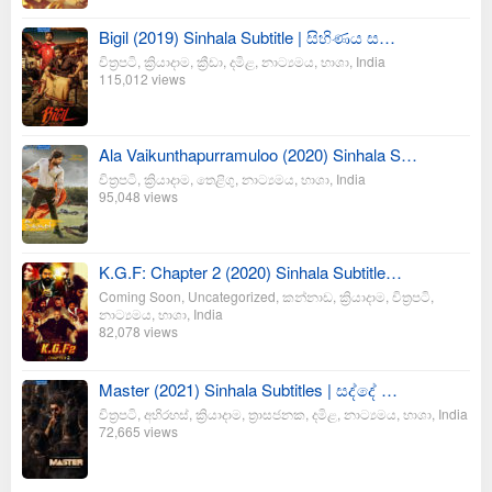
Bigil (2019) Sinhala Subtitle | සිහිණය ස…
චිත්‍රපටි
,
ක්‍රියාදාම
,
ක්‍රීඩා
,
දමිළ
,
නාට්‍යමය
,
භාශා
,
India
115,012 views
Ala Vaikunthapurramuloo (2020) Sinhala S…
චිත්‍රපටි
,
ක්‍රියාදාම
,
තෙළිගු
,
නාට්‍යමය
,
භාශා
,
India
95,048 views
K.G.F: Chapter 2 (2020) Sinhala Subtitle…
Coming Soon
,
Uncategorized
,
කන්නාඩ
,
ක්‍රියාදාම
,
චිත්‍රපටි
,
නාට්‍යමය
,
භාශා
,
India
82,078 views
Master (2021) Sinhala Subtitles | සද්දේ …
චිත්‍රපටි
,
අභිරහස්
,
ක්‍රියාදාම
,
ත්‍රාසජනක
,
දමිළ
,
නාට්‍යමය
,
භාශා
,
India
72,665 views