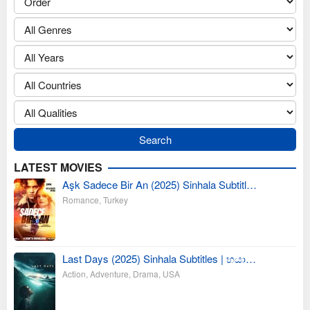
LATEST MOVIES
Aşk Sadece Bir An (2025) Sinhala Subtitl…
Romance
,
Turkey
Last Days (2025) Sinhala Subtitles | භයා…
Action
,
Adventure
,
Drama
,
USA