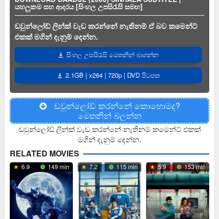
යහලුකම සහ ආදරය [සිංහල උපසිරැසි සමඟ]
ඩවුන්ලෝඩ් ලින්ක් වැඩ කරන්නේ නැතිනම් ඒ බව කමෙන්ට්
එකක් මගින් දැනුම් දෙන්න.
සිංහල උපසිරැසි මෙතනින් බාගන්න
2.1GB | x264 | 720p | DVD පිටපත
ඩවුන්ලෝඩ් කරන්නේ කොහොමද?
මෙතනින් බලන්න
ඩවුන්ලෝඩ් ලින්ක් වැඩ කරන්නේ නැතිනම් කමෙන්ට් එකක්
මගින් දැනුම් දෙන්න.
RELATED MOVIES
6.9
149 min
7.2
115 min
5.9
153 min