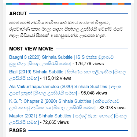
ABOUT
මෙම වෙබ් අඩවිය බාවිතා කර ඔබට නවතම චිත්‍රපට,
රූපවාහිණී කතා මාලා සදහා සින්හල උපසිරැසි මෙන්ම එයට
අදාල වීඩියෝ පිතපත් ද පහසුවෙන්ම ලබාගත හැක.
MOST VIEW MOVIE
Baaghi 3 (2020) Sinhala Subtitle | ISIS එක්ක මුහුණට
මුහුණලා [සිංහල උපසිරැසි සමඟ]
- 176,776 views
Bigil (2019) Sinhala Subtitle | සිහිණය සහ පලිගැණීම [සිංහල
උපසිරැසි සමඟ]
- 115,012 views
Ala Vaikunthapurramuloo (2020) Sinhala Subtitles | අලුත
උපන් පුතුන් [සිංහල උපසිරැසි සමඟ]
- 95,048 views
K.G.F: Chapter 2 (2020) Sinhala Subtitles | අභියෝගයට
ලක් නොවූ ආධිපත්‍යය [සිංහල උපසිරසි සමඟ]
- 82,078 views
Master (2021) Sinhala Subtitles | සද්දේ බැහැ හොදේ [සිංහල
උපසිරැසි සමඟ]
- 72,665 views
PAGES