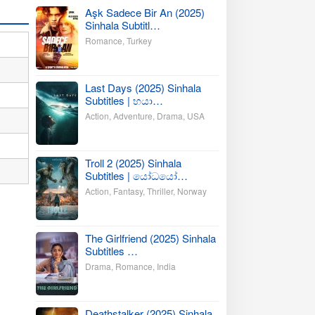
Aşk Sadece Bir An (2025)
Sinhala Subtitl…
Romance
,
Turkey
Last Days (2025) Sinhala
Subtitles | භයා…
Action
,
Adventure
,
Drama
,
USA
Troll 2 (2025) Sinhala
Subtitles | යෝධයෝ…
Action
,
Fantasy
,
Thriller
,
Norway
The Girlfriend (2025) Sinhala
Subtitles …
Drama
,
Romance
,
India
Deathstalker (2025) Sinhala