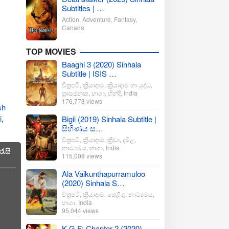
Subtitles | …
Action
,
Adventure
,
Fantasy
,
Canada
TOP MOVIES
Baaghi 3 (2020) Sinhala
Subtitle | ISIS …
චිත්‍රපටි
,
ක්‍රියාදාම
,
ක්‍රියාදාම හා යුද්ධ
,
ත්‍රාසජනක
,
භාශා
,
හින්දි
,
India
176,773 views
sh
i
,
Bigil (2019) Sinhala Subtitle |
සිහිණය ස…
චිත්‍රපටි
,
ක්‍රියාදාම
,
ක්‍රීඩා
,
දමිළ
,
නාට්‍යමය
,
භාශා
,
India
ැසි
115,008 views
Ala Vaikunthapurramuloo
(2020) Sinhala S…
චිත්‍රපටි
,
ක්‍රියාදාම
,
තෙළිගු
,
නාට්‍යමය
,
භාශා
,
India
95,044 views
K.G.F: Chapter 2 (2020)