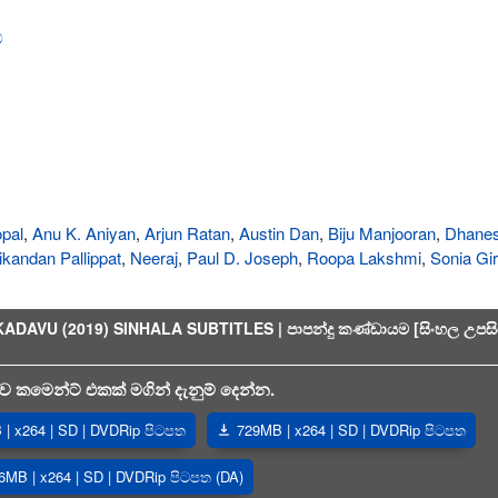
්
pal
,
Anu K. Aniyan
,
Arjun Ratan
,
Austin Dan
,
Biju Manjooran
,
Dhane
kandan Pallippat
,
Neeraj
,
Paul D. Joseph
,
Roopa Lakshmi
,
Sonia Gir
U (2019) SINHALA SUBTITLES | පාපන්දු කණ්ඩායම [සිංහල උපසිර
 කමෙන්ට් එකක් මගින් දැනුම් දෙන්න.
| x264 | SD | DVDRip පිටපත
729MB | x264 | SD | DVDRip පිටපත
6MB | x264 | SD | DVDRip පිටපත (DA)