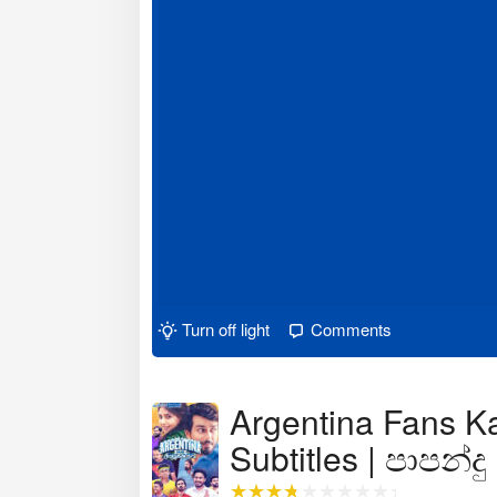
Turn off light
Comments
Argentina Fans K
Subtitles | පාපන්