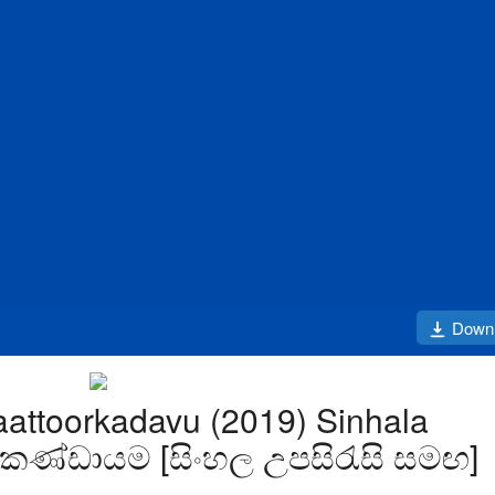
Down
aattoorkadavu (2019) Sinhala
දු කණ්ඩායම [සිංහල උපසිරැසි සමඟ]