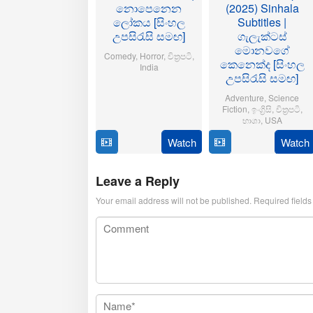
නොපෙනෙන
(2025) Sinhala
ලෝකය [සිංහල
Subtitles |
උපසිරැසි සමඟ]
ගැලැක්ටස්
මොනවගේ
Comedy
,
Horror
,
චිත්‍රපටි
,
කෙනෙක්ද [සිංහල
India
උපසිරැසි සමඟ]
21
Aditya
Adventure
,
Science
Oct
Sarpotdar
Fiction
,
ඉංග්‍රිසි
,
චිත්‍රපටි
,
2025
භාශා
,
USA
Watch
Watch
23
Matt
Jul
Shakman
2025
Leave a Reply
Your email address will not be published.
Required field