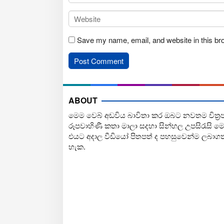
Save my name, email, and website in this br
ABOUT
මෙම වෙබ් අඩවිය බාවිතා කර ඔබට නවතම චිත්‍ර
රූපවාහිණී කතා මාලා සදහා සින්හල උපසිරැසි ම
එයට අදාල වීඩියෝ පිතපත් ද පහසුවෙන්ම ලබාග
හැක.