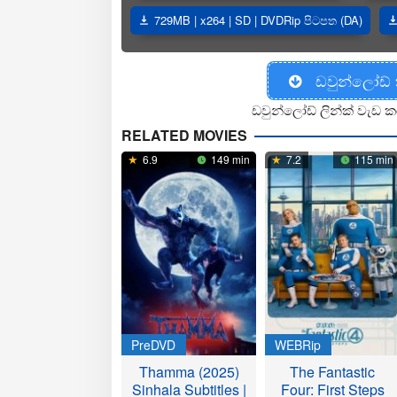
729MB | x264 | SD | DVDRip පිටපත (DA)
ඩවුන්ලෝඩ්
ඩවුන්ලෝඩ් ලින්ක් වැඩ ක
RELATED MOVIES
6.9
149 min
7.2
115 min
PreDVD
WEBRip
Thamma (2025)
The Fantastic
Sinhala Subtitles |
Four: First Steps