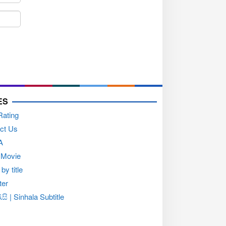
ES
Rating
ct Us
A
 Movie
by title
ter
සි | Sinhala Subtitle