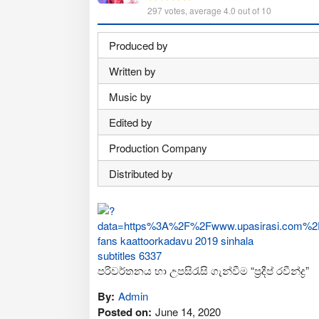
297
votes, average
4.0
out of 10
Produced by
Written by
Music by
Edited by
Production Company
Distributed by
පරිවර්තනය හා උපසිරැසි ගැන්වීම “ප්‍රදීප් රවීන්ද්‍ර”
By:
Admin
Posted on:
June 14, 2020