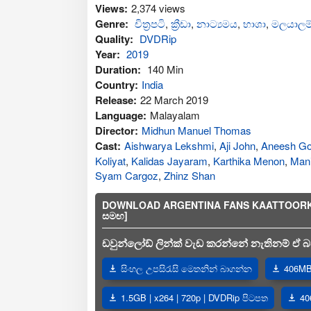
Views:
2,374 views
Genre:
චිත්‍රපටි
,
ක්‍රීඩා
,
නාට්‍යමය
,
භාශා
,
මලයාලම
Quality:
DVDRip
Year:
2019
Duration:
140 Min
Country:
India
Release:
22 March 2019
Language:
Malayalam
Director:
Midhun Manuel Thomas
Cast:
Aishwarya Lekshmi
,
Aji John
,
Aneesh Go
Koliyat
,
Kalidas Jayaram
,
Karthika Menon
,
Mani
Syam Cargoz
,
Zhinz Shan
DOWNLOAD ARGENTINA FANS KAATTOORKADAV
සමඟ]
ඩවුන්ලෝඩ් ලින්ක් වැඩ කරන්නේ නැතිනම් ඒ බව
සිංහල උපසිරැසි මෙතනින් බාගන්න
406MB 
1.5GB | x264 | 720p | DVDRip පිටපත
40