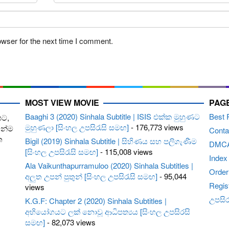
owser for the next time I comment.
MOST VIEW MOVIE
PAG
Baaghi 3 (2020) Sinhala Subtitle | ISIS එක්ක මුහුණට
Best 
පට,
මුහුණලා [සිංහල උපසිරැසි සමඟ]
- 176,773 views
ෙන්ම
Conta
ත
Bigil (2019) Sinhala Subtitle | සිහිණය සහ පලිගැණීම
DMC
[සිංහල උපසිරැසි සමඟ]
- 115,008 views
Index
Ala Vaikunthapurramuloo (2020) Sinhala Subtitles |
Order 
අලුත උපන් පුතුන් [සිංහල උපසිරැසි සමඟ]
- 95,044
Regis
views
උපසිරැ
K.G.F: Chapter 2 (2020) Sinhala Subtitles |
අභියෝගයට ලක් නොවූ ආධිපත්‍යය [සිංහල උපසිරසි
සමඟ]
- 82,073 views