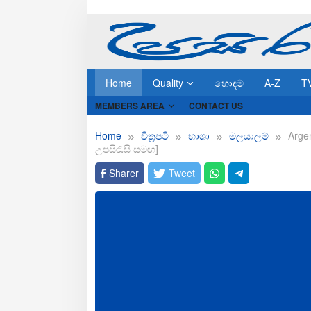
Skip
to
content
Home
Quality
හොඳම
A-Z
T
MEMBERS AREA
CONTACT US
Home
චිත්‍රපටි
භාශා
මලයාලම්
Arge
උපසිරැසි සමඟ]
Sharer
Tweet