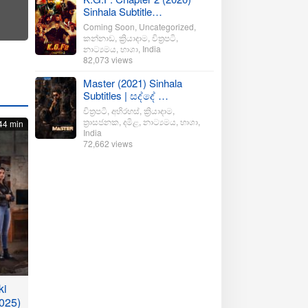
Sinhala Subtitle…
Coming Soon
,
Uncategorized
,
කන්නාඩ
,
ක්‍රියාදාම
,
චිත්‍රපටි
,
නාට්‍යමය
,
භාශා
,
India
82,073 views
Master (2021) Sinhala
Subtitles | සද්දේ …
චිත්‍රපටි
,
අභිරහස්
,
ක්‍රියාදාම
,
ත්‍රාසජනක
,
දමිළ
,
නාට්‍යමය
,
භාශා
,
44 min
India
72,662 views
ki
025)