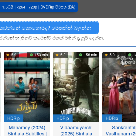
1.5GB | x264 | 720p | DVDRip පිටපත (DA)
 කරන්නේ කොහොමද? මෙතනින් බලන්න
රන්නේ නැතිනම් කමෙන්ට් එකක් මගින් දැනුම් දෙන්න.
5.9
153 min
6.2
158 min
5.9
1
HDRip
HDRip
HDRip
Manamey (2024)
Vidaamuyarchi
Sankranthi
Sinhala Subtitles |
(2025) Sinhala
Vasthunam (2