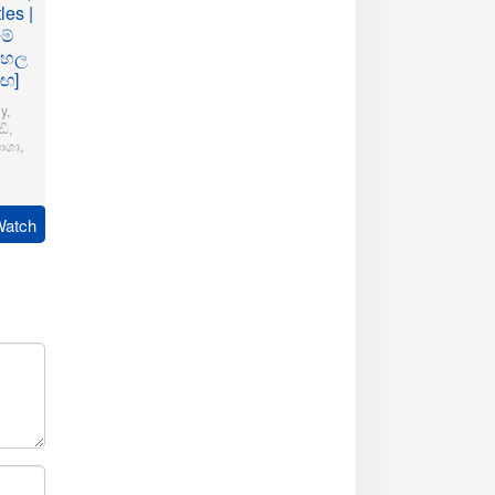
les |
මේ
ංහල
මඟ]
y
,
ි
,
ාශා
,
pudi
Watch