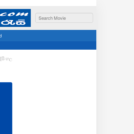
d
 [සිංහල