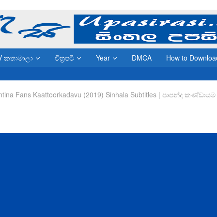
V කතාමාලා
චිත්‍රපටි
Year
DMCA
How to Downloa
ntina Fans Kaattoorkadavu (2019) Sinhala Subtitles | පාපන්දු කණ්ඩායම