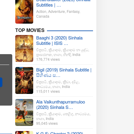
Subtitles | …
Action
,
Adventure
,
Fantasy
,
Canada
TOP MOVIES
Baaghi 3 (2020) Sinhala
Subtitle | ISIS …
චිත්‍රපටි
,
ක්‍රියාදාම
,
ක්‍රියාදාම හා යුද්ධ
,
ත්‍රාසජනක
,
භාශා
,
හින්දි
,
India
176,774 views
Bigil (2019) Sinhala Subtitle |
සිහිණය ස…
චිත්‍රපටි
,
ක්‍රියාදාම
,
ක්‍රීඩා
,
දමිළ
,
නාට්‍යමය
,
භාශා
,
India
115,011 views
Ala Vaikunthapurramuloo
(2020) Sinhala S…
චිත්‍රපටි
,
ක්‍රියාදාම
,
තෙළිගු
,
නාට්‍යමය
,
භාශා
,
India
95,045 views
K.G.F: Chapter 2 (2020)