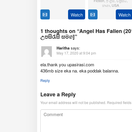
Fiction
,
ඉංග්‍රිසි
,
චිත්‍රපටි
,
2025
භාශා
,
USA
Watch
Watch
23
Matt
Jul
Shakman
2025
1 thoughts on “Angel Has Fallen (2
උපසිරැසි සමග]”
Haritha
says:
May 17, 2020 at 9:04 pm
ela.thank you upasirasi.com
436mb size eka na. eka poddak balanna.
Reply
Leave a Reply
Your email address will not be published.
Required field