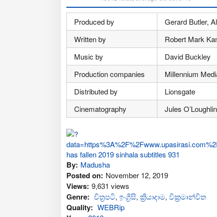
Produced by
Gerard Butler, A
Written by
Robert Mark Ka
Music by
David Buckley
Production companies
Millennium Medi
Distributed by
Lionsgate
Cinematography
Jules O’Loughlin
By:
Madusha
Posted on:
November 12, 2019
Views:
9,631 views
Genre:
චිත්‍රපටි
,
ඉංග්‍රිසි
,
ක්‍රියාදාම
,
වික්‍රමාන්විත
Quality:
WEBRip