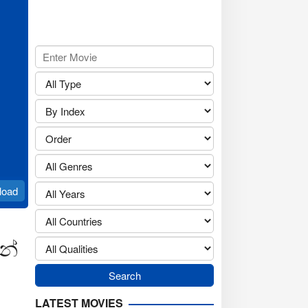
load
න්
LATEST MOVIES