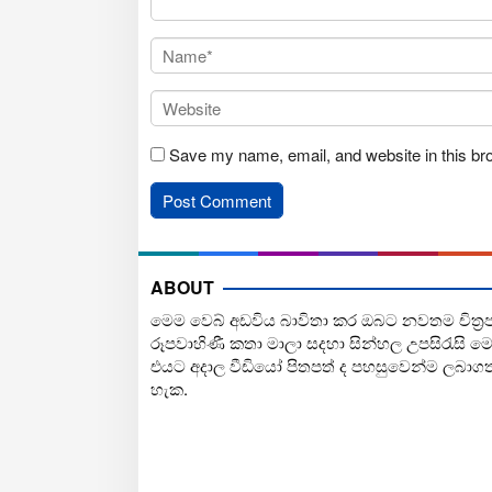
Save my name, email, and website in this br
ABOUT
මෙම වෙබ් අඩවිය බාවිතා කර ඔබට නවතම චිත්‍ර
රූපවාහිණී කතා මාලා සදහා සින්හල උපසිරැසි ම
එයට අදාල වීඩියෝ පිතපත් ද පහසුවෙන්ම ලබාග
හැක.