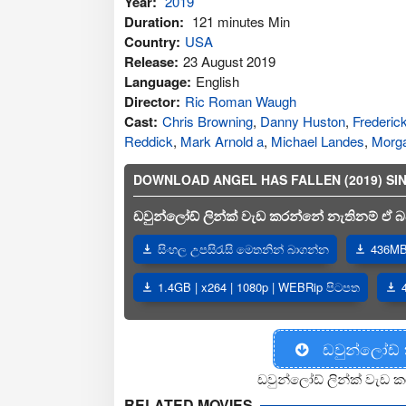
Year:
2019
Duration:
121 minutes Min
Country:
USA
Release:
23 August 2019
Language:
English
Director:
Ric Roman Waugh
Cast:
Chris Browning
,
Danny Huston
,
Frederic
Reddick
,
Mark Arnold a
,
Michael Landes
,
Morg
DOWNLOAD ANGEL HAS FALLEN (2019) SINH
ඩවුන්ලෝඩ් ලින්ක් වැඩ කරන්නේ නැතිනම් ඒ බව
සිංහල උපසිරැසි මෙතනින් බාගන්න
436MB 
1.4GB | x264 | 1080p | WEBRip පිටපත
ඩවුන්ලෝඩ්
ඩවුන්ලෝඩ් ලින්ක් වැඩ ක
RELATED MOVIES