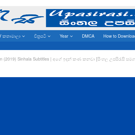
V කතාමාලා
චිත්‍රපටි
Year
DMCA
How to Downloa
en (2019) Sinhala Subtitles | අගේ ඉදන් කණ කනවා [සිංහල උපසිරැසි සමග