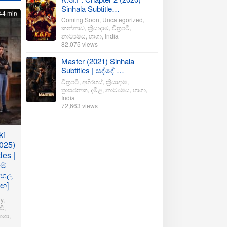
Sinhala Subtitle…
44 min
Coming Soon
,
Uncategorized
,
කන්නාඩ
,
ක්‍රියාදාම
,
චිත්‍රපටි
,
නාට්‍යමය
,
භාශා
,
India
82,075 views
Master (2021) Sinhala
Subtitles | සද්දේ …
චිත්‍රපටි
,
අභිරහස්
,
ක්‍රියාදාම
,
ත්‍රාසජනක
,
දමිළ
,
නාට්‍යමය
,
භාශා
,
India
72,663 views
ki
025)
les |
මේ
ංහල
මඟ]
y
,
ි
,
ාශා
,