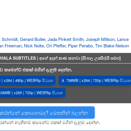
k Schmidt
,
Gerard Butler
,
Jada Pinkett Smith
,
Joseph Millson
,
Lance
an Freeman
,
Nick Nolte
,
Ori Pfeffer
,
Piper Perabo
,
Tim Blake Nelson
ALA SUBTITLES | අගේ ඉදන් කණ කනවා [සිංහල උපසිරැසි සමග]
 කමෙන්ට් එකක් මගින් දැනුම් දෙන්න.
| x264 | 480p | WEBRip පිටපත
798MB | x264 | 720p | WEBRip පිටපත
436MB | x265 | 720p | WEBRip පිටපත
 කරන්නේ කොහොමද? මෙතනින් බලන්න
රන්නේ නැතිනම් කමෙන්ට් එකක් මගින් දැනුම් දෙන්න.