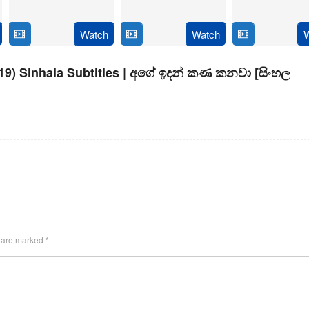
6
Magizh
2024
14
Anil
Feb
Thirumeni
Jan
Ravi
Watch
Watch
2025
2025
019) Sinhala Subtitles | අගේ ඉදන් කණ කනවා [සිංහල
s are marked
*