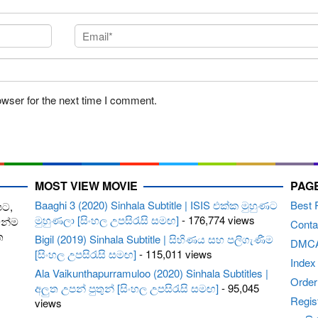
owser for the next time I comment.
MOST VIEW MOVIE
PAG
Baaghi 3 (2020) Sinhala Subtitle | ISIS එක්ක මුහුණට
Best 
පට,
මුහුණලා [සිංහල උපසිරැසි සමඟ]
- 176,774 views
ෙන්ම
Conta
ත
Bigil (2019) Sinhala Subtitle | සිහිණය සහ පලිගැණීම
DMC
[සිංහල උපසිරැසි සමඟ]
- 115,011 views
Index
Ala Vaikunthapurramuloo (2020) Sinhala Subtitles |
Order 
අලුත උපන් පුතුන් [සිංහල උපසිරැසි සමඟ]
- 95,045
Regis
views