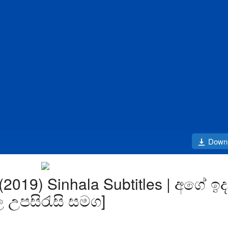
Down
(2019) Sinhala Subtitles | අගේ ඉද
උපසිරැසි සමග]