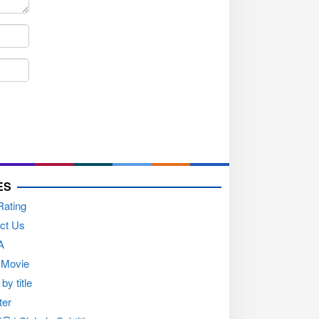
ES
Rating
ct Us
A
 Movie
by title
ter