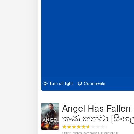
Turn off light
Comments
Angel Has Fallen 
කණ කනවා [සිංහල 
18012
votes, average
6.0
out of 10