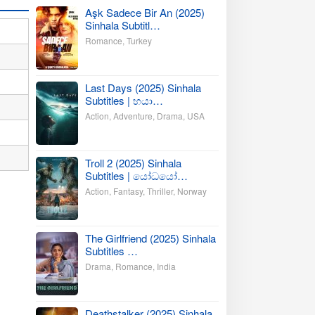
Aşk Sadece Bir An (2025)
Sinhala Subtitl…
Romance
,
Turkey
Last Days (2025) Sinhala
Subtitles | භයා…
Action
,
Adventure
,
Drama
,
USA
Troll 2 (2025) Sinhala
Subtitles | යෝධයෝ…
Action
,
Fantasy
,
Thriller
,
Norway
The Girlfriend (2025) Sinhala
Subtitles …
Drama
,
Romance
,
India
Deathstalker (2025) Sinhala