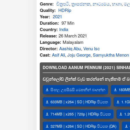
Genre:
චිත්‍රපටි
,
ත්‍රාසජනක
,
නාට්‍යමය
,
භාශා
,
මල
Quality:
HDRip
Year:
2021
Duration:
97 Min
Country:
India
Release:
26 March 2021
Language:
Malayalam
Director:
Aashiq Abu
,
Venu Isc
Cast:
Asif Ali
,
Joju George
,
Samyuktha Menon
DOWNLOAD AANUM PENNUM (2021) SINHALA SU
ඩවුන්ලෝඩ් ලින්ක් වැඩ කරන්නේ නැතිනම් ඒ බව
සිංහල උපසිරැසි මෙතනින් බාගන්න
183MB 
633MB | x264 | SD | HDRip පිටපත
1.1G
714MB | x265 | 720p | HDRip පිටපත
1.2
327MB | x264 | SD | HDRip පිටපත (DA)