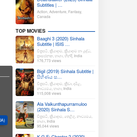
Subtitles | …
Action
,
Adventure
,
Fantasy
,
Canada
TOP MOVIES
Baaghi 3 (2020) Sinhala
Subtitle | ISIS …
චිත්‍රපටි
,
ක්‍රියාදාම
,
ක්‍රියාදාම හා යුද්ධ
,
ත්‍රාසජනක
,
භාශා
,
හින්දි
,
India
176,773 views
Bigil (2019) Sinhala Subtitle |
සිහිණය ස…
චිත්‍රපටි
,
ක්‍රියාදාම
,
ක්‍රීඩා
,
දමිළ
,
නාට්‍යමය
,
භාශා
,
India
115,008 views
Ala Vaikunthapurramuloo
(2020) Sinhala S…
චිත්‍රපටි
,
ක්‍රියාදාම
,
තෙළිගු
,
නාට්‍යමය
,
DA)
භාශා
,
India
95,044 views
K.G.F: Chapter 2 (2020)