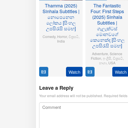
Thamma (2025)
The Fantastic
Sinhala Subtitles |
Four: First Steps
නොපෙනෙන
(2025) Sinhala
ලෝකය [සිංහල
Subtitles |
උපසිරැසි සමඟ]
ගැලැක්ටස්
මොනවගේ
Comedy
,
Horror
,
චිත්‍රපටි
,
කෙනෙක්ද [සිංහල
India
උපසිරැසි සමඟ]
21
Aditya
Adventure
,
Science
Oct
Sarpotdar
Fiction
,
ඉංග්‍රිසි
,
චිත්‍රපටි
,
2025
භාශා
,
USA
Watch
Watch
23
Matt
Jul
Shakman
2025
Leave a Reply
Your email address will not be published.
Required field