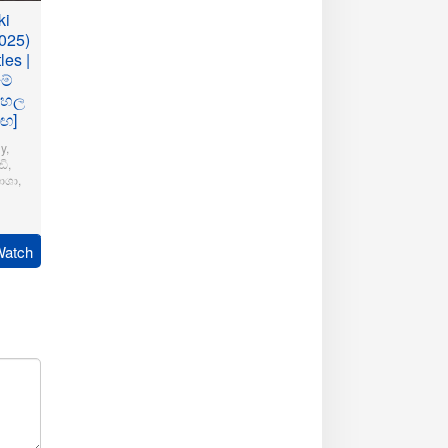
ki
025)
les |
මේ
ංහල
මඟ]
y
,
ි
,
ාශා
,
pudi
Watch