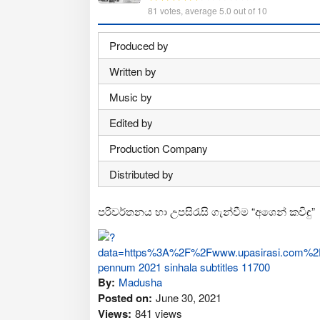
81
votes, average
5.0
out of 10
Produced by
Written by
Music by
Edited by
Production Company
Distributed by
පරිවර්තනය හා උපසිරැසි ගැන්වීම “අශෙන් කවිඳු”
By:
Madusha
Posted on:
June 30, 2021
Views:
841 views