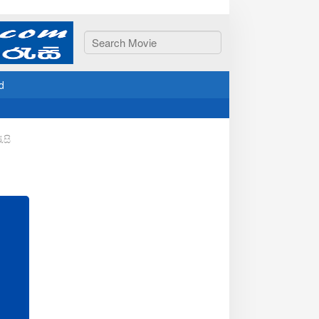
d
ැසි