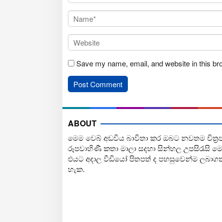
Save my name, email, and website in this br
ABOUT
මෙම වෙබ් අඩවිය බාවිතා කර ඔබට නවතම චිත්‍ර
රූපවාහිණී කතා මාලා සදහා සින්හල උපසිරැසි ම
එයට අදාල වීඩියෝ පිතපත් ද පහසුවෙන්ම ලබාග
හැක.