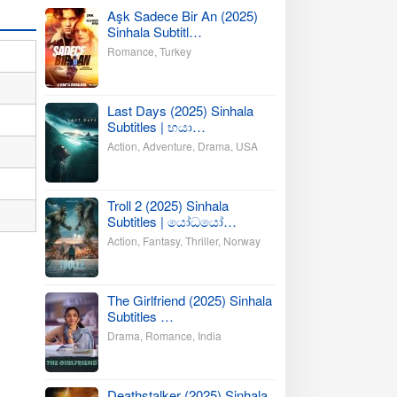
Aşk Sadece Bir An (2025)
Sinhala Subtitl…
Romance
,
Turkey
Last Days (2025) Sinhala
Subtitles | භයා…
Action
,
Adventure
,
Drama
,
USA
Troll 2 (2025) Sinhala
Subtitles | යෝධයෝ…
Action
,
Fantasy
,
Thriller
,
Norway
The Girlfriend (2025) Sinhala
Subtitles …
Drama
,
Romance
,
India
Deathstalker (2025) Sinhala