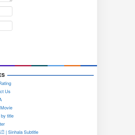
ES
Rating
ct Us
A
 Movie
by title
ter
සි | Sinhala Subtitle