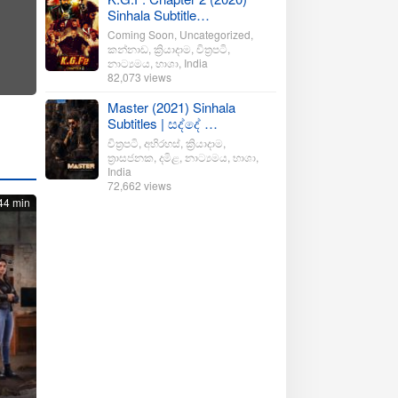
Sinhala Subtitle…
Coming Soon
,
Uncategorized
,
කන්නාඩ
,
ක්‍රියාදාම
,
චිත්‍රපටි
,
නාට්‍යමය
,
භාශා
,
India
82,073 views
Master (2021) Sinhala
Subtitles | සද්දේ …
චිත්‍රපටි
,
අභිරහස්
,
ක්‍රියාදාම
,
ත්‍රාසජනක
,
දමිළ
,
නාට්‍යමය
,
භාශා
,
India
72,662 views
44 min