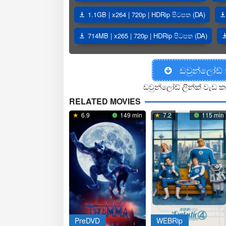
1.1GB | x264 | 720p | HDRip පිටපත (DA)
714MB | x265 | 720p | HDRip පිටපත (DA)
ඩවුන්ලෝඩ්
ඩවුන්ලෝඩ් ලින්ක් වැඩ ක
RELATED MOVIES
6.9
149 min
7.2
115 min
PreDVD
WEBRip