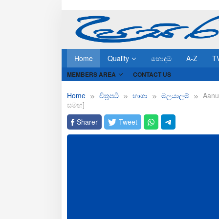
Skip
to
content
Home
Quality
හොඳම
A-Z
T
MEMBERS AREA
CONTACT US
Home
චිත්‍රපටි
භාශා
මලයාලම්
Aanu
සමඟ]
Sharer
Tweet