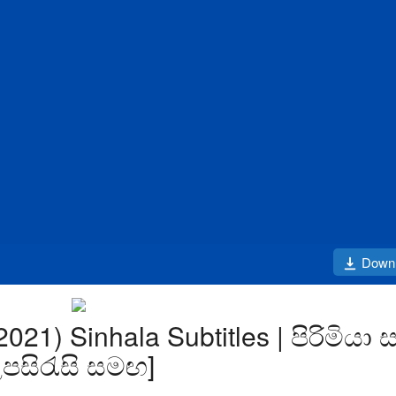
Down
1) Sinhala Subtitles | පිරිමියා 
පසිරැසි සමඟ]