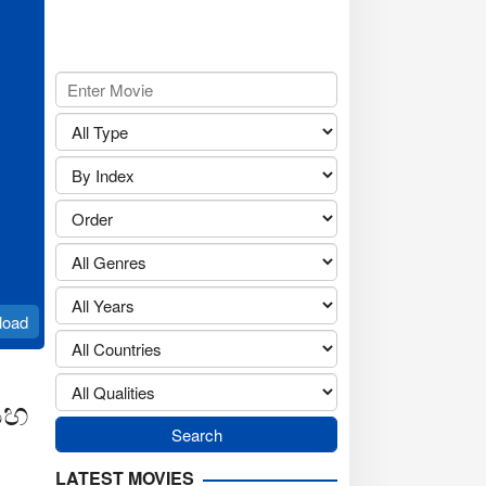
load
සහ
LATEST MOVIES