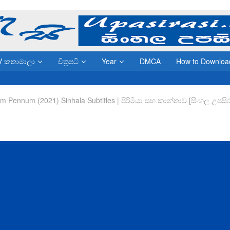
V කතාමාලා
චිත්‍රපටි
Year
DMCA
How to Downloa
m Pennum (2021) Sinhala Subtitles | පිරිමියා සහ කාන්තාව [සිංහල උපසිර