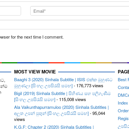
owser for the next time I comment.
MOST VIEW MOVIE
PAG
Baaghi 3 (2020) Sinhala Subtitle | ISIS එක්ක මුහුණට
Best 
පට,
මුහුණලා [සිංහල උපසිරැසි සමඟ]
- 176,773 views
ෙන්ම
Conta
ත
Bigil (2019) Sinhala Subtitle | සිහිණය සහ පලිගැණීම
DMC
[සිංහල උපසිරැසි සමඟ]
- 115,008 views
Index
Ala Vaikunthapurramuloo (2020) Sinhala Subtitles |
Order 
අලුත උපන් පුතුන් [සිංහල උපසිරැසි සමඟ]
- 95,044
Regis
views
උපසිරැ
K.G.F: Chapter 2 (2020) Sinhala Subtitles |