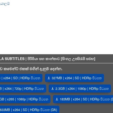
යාලම්
BTITLES | පිරිමියා සහ කාන්තාව [සිංහල උපසිරැසි සමඟ]
 කමෙන්ට් එකක් මගින් දැනුම් දෙන්න.
| x264 | SD | HDRip පිටපත
327MB | x264 | SD | HDRip පිටපත
B | x264 | 720p | HDRip පිටපත
2.3GB | x264 | 1080p | HDRip පිටපත
GB | x265 | 1080p | HDRip පිටපත
183MB | x264 | SD | HDRip පිටපත (
633MB | x264 | SD | HDRip පිටපත (DA)