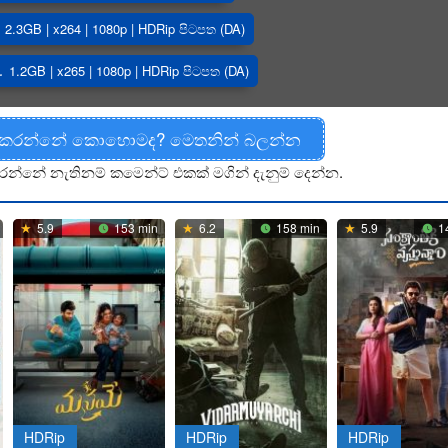
2.3GB | x264 | 1080p | HDRip පිටපත (DA)
1.2GB | x265 | 1080p | HDRip පිටපත (DA)
 කරන්නේ කොහොමද? මෙතනින් බලන්න
රන්නේ නැතිනම් කමෙන්ට් එකක් මගින් දැනුම් දෙන්න.
5.9
153 min
6.2
158 min
5.9
1
HDRip
HDRip
HDRip