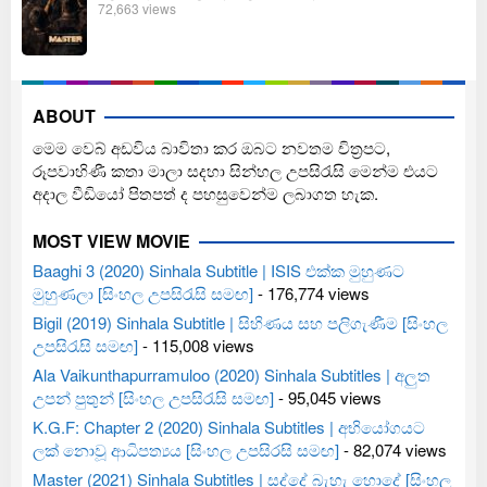
72,663 views
ABOUT
මෙම වෙබ් අඩවිය බාවිතා කර ඔබට නවතම චිත්‍රපට,
රූපවාහිණී කතා මාලා සදහා සින්හල උපසිරැසි මෙන්ම එයට
අදාල වීඩියෝ පිතපත් ද පහසුවෙන්ම ලබාගත හැක.
MOST VIEW MOVIE
Baaghi 3 (2020) Sinhala Subtitle | ISIS එක්ක මුහුණට
මුහුණලා [සිංහල උපසිරැසි සමඟ]
- 176,774 views
Bigil (2019) Sinhala Subtitle | සිහිණය සහ පලිගැණීම [සිංහල
උපසිරැසි සමඟ]
- 115,008 views
Ala Vaikunthapurramuloo (2020) Sinhala Subtitles | අලුත
උපන් පුතුන් [සිංහල උපසිරැසි සමඟ]
- 95,045 views
K.G.F: Chapter 2 (2020) Sinhala Subtitles | අභියෝගයට
ලක් නොවූ ආධිපත්‍යය [සිංහල උපසිරසි සමඟ]
- 82,074 views
Master (2021) Sinhala Subtitles | සද්දේ බැහැ හොදේ [සිංහල