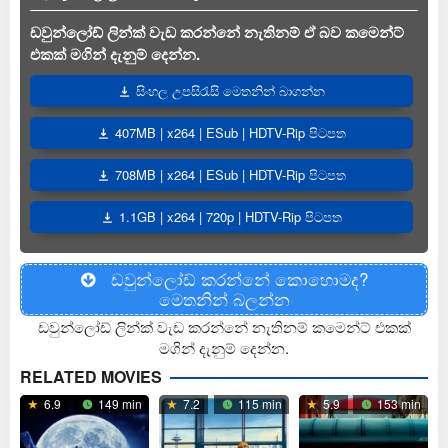
ඩවුන්ලෝඩ් ලින්ක් වැඩ කරන්නේ නැතිනම් ඒ බව කමෙන්ට්
එකක් මගින් දැනුම් දෙන්න.
සිංහල උපසිරැසි මෙතනින් බාගන්න
407MB | x264 | ESub | HDTV-Rip පිටපත
708MB | x264 | ESub | HDTV-Rip පිටපත
1.1GB | x264 | 720p | HDTV-Rip පිටපත
ඩවුන්ලෝඩ් කරන්නේ කොහොමද?
මෙතනින් බලන්න
ඩවුන්ලෝඩ් ලින්ක් වැඩ කරන්නේ නැතිනම් කමෙන්ට් එකක්
මගින් දැනුම් දෙන්න.
RELATED MOVIES
6.9
149 min
7.2
115 min
5.9
153 min