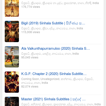
චිත්‍රපටි
,
ක්‍රියාදාම
,
ක්‍රියාදාම හා යුද්ධ
,
ත්‍රාසජනක
,
භාශා
,
හින්දි
,
India
176,774 views
Bigil (2019) Sinhala Subtitle | සිහිණය ස…
චිත්‍රපටි
,
ක්‍රියාදාම
,
ක්‍රීඩා
,
දමිළ
,
නාට්‍යමය
,
භාශා
,
India
115,008 views
Ala Vaikunthapurramuloo (2020) Sinhala S…
චිත්‍රපටි
,
ක්‍රියාදාම
,
තෙළිගු
,
නාට්‍යමය
,
භාශා
,
India
95,045 views
K.G.F: Chapter 2 (2020) Sinhala Subtitle…
Coming Soon
,
Uncategorized
,
කන්නාඩ
,
ක්‍රියාදාම
,
චිත්‍රපටි
,
නාට්‍යමය
,
භාශා
,
India
82,074 views
Master (2021) Sinhala Subtitles | සද්දේ …
චිත්‍රපටි
,
අභිරහස්
,
ක්‍රියාදාම
,
ත්‍රාසජනක
,
දමිළ
,
නාට්‍යමය
,
භාශා
,
India