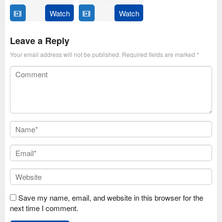
Feb
Thirumeni
2025
Watch
Watch
14
Anil
Jan
Ravipudi
2025
Leave a Reply
Your email address will not be published.
Required fields are marked
*
Save my name, email, and website in this browser for the
next time I comment.