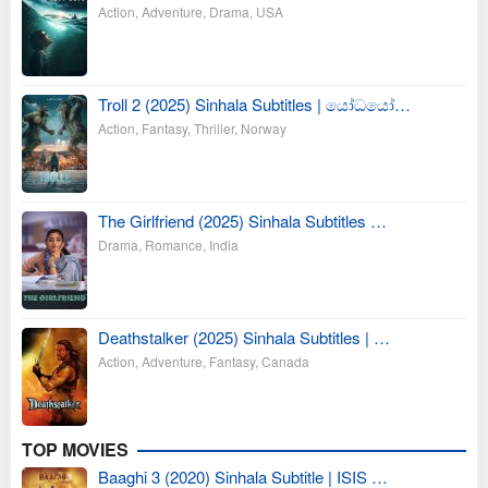
Action
,
Adventure
,
Drama
,
USA
Troll 2 (2025) Sinhala Subtitles | යෝධයෝ…
Action
,
Fantasy
,
Thriller
,
Norway
The Girlfriend (2025) Sinhala Subtitles …
Drama
,
Romance
,
India
Deathstalker (2025) Sinhala Subtitles | …
Action
,
Adventure
,
Fantasy
,
Canada
TOP MOVIES
Baaghi 3 (2020) Sinhala Subtitle | ISIS …