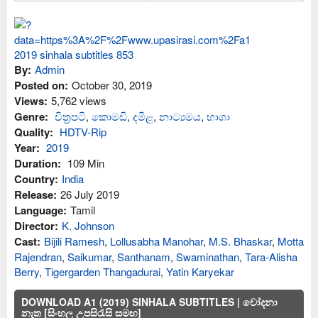
By:
Admin
Posted on:
October 30, 2019
Views:
5,762 views
Genre:
චිත්‍රපටි
,
කොමඩි
,
දමිළ
,
නාට්‍යමය
,
භාශා
Quality:
HDTV-Rip
Year:
2019
Duration:
109 Min
Country:
India
Release:
26 July 2019
Language:
Tamil
Director:
K. Johnson
Cast:
Bijili Ramesh
,
Lollusabha Manohar
,
M.S. Bhaskar
,
Motta
Rajendran
,
Saikumar
,
Santhanam
,
Swaminathan
,
Tara-Alisha
Berry
,
Tigergarden Thangadurai
,
Yatin Karyekar
DOWNLOAD A1 (2019) SINHALA SUBTITLES | චෝදනා
නැත [සිංහල උපසිරැසි සමඟ]