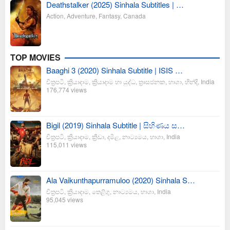
Deathstalker (2025) Sinhala Subtitles | …
Action
,
Adventure
,
Fantasy
,
Canada
TOP MOVIES
Baaghi 3 (2020) Sinhala Subtitle | ISIS …
චිත්‍රපටි
,
ක්‍රියාදාම
,
ක්‍රියාදාම හා යුද්ධ
,
ත්‍රාසජනක
,
භාශා
,
හින්දි
,
India
176,774 views
Bigil (2019) Sinhala Subtitle | සිහිණය ස…
චිත්‍රපටි
,
ක්‍රියාදාම
,
ක්‍රීඩා
,
දමිළ
,
නාට්‍යමය
,
භාශා
,
India
115,011 views
Ala Vaikunthapurramuloo (2020) Sinhala S…
චිත්‍රපටි
,
ක්‍රියාදාම
,
තෙළිගු
,
නාට්‍යමය
,
භාශා
,
India
95,045 views