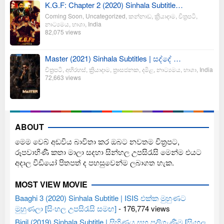
K.G.F: Chapter 2 (2020) Sinhala Subtitle…
Coming Soon
,
Uncategorized
,
කන්නාඩ
,
ක්‍රියාදාම
,
චිත්‍රපටි
,
නාට්‍යමය
,
භාශා
,
India
82,075 views
Master (2021) Sinhala Subtitles | සද්දේ …
චිත්‍රපටි
,
අභිරහස්
,
ක්‍රියාදාම
,
ත්‍රාසජනක
,
දමිළ
,
නාට්‍යමය
,
භාශා
,
India
72,663 views
ABOUT
මෙම වෙබ් අඩවිය බාවිතා කර ඔබට නවතම චිත්‍රපට,
රූපවාහිණී කතා මාලා සදහා සින්හල උපසිරැසි මෙන්ම එයට
අදාල වීඩියෝ පිතපත් ද පහසුවෙන්ම ලබාගත හැක.
MOST VIEW MOVIE
Baaghi 3 (2020) Sinhala Subtitle | ISIS එක්ක මුහුණට
මුහුණලා [සිංහල උපසිරැසි සමඟ]
- 176,774 views
Bigil (2019) Sinhala Subtitle | සිහිණය සහ පලිගැණීම [සිංහල