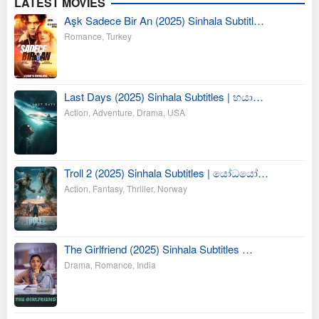
LATEST MOVIES
Aşk Sadece Bir An (2025) Sinhala Subtitl…
Romance
,
Turkey
Last Days (2025) Sinhala Subtitles | භයා…
Action
,
Adventure
,
Drama
,
USA
Troll 2 (2025) Sinhala Subtitles | යෝධයෝ…
Action
,
Fantasy
,
Thriller
,
Norway
The Girlfriend (2025) Sinhala Subtitles …
Drama
,
Romance
,
India