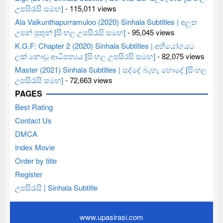
උපසිරැසි සමඟ]
- 115,011 views
Ala Vaikunthapurramuloo (2020) Sinhala Subtitles | අලුත
උපන් පුතුන් [සිංහල උපසිරැසි සමඟ]
- 95,045 views
K.G.F: Chapter 2 (2020) Sinhala Subtitles | අභියෝගයට
ලක් නොවූ ආධිපත්‍යය [සිංහල උපසිරසි සමඟ]
- 82,075 views
Master (2021) Sinhala Subtitles | සද්දේ බැහැ හොදේ [සිංහල
උපසිරැසි සමඟ]
- 72,663 views
PAGES
Best Rating
Contact Us
DMCA
Index Movie
Order by title
Register
උපසිරැසි | Sinhala Subtitle
www.upasirasi.com