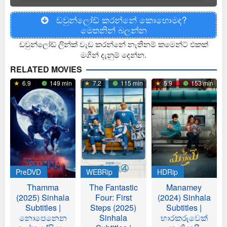
ඩවුන්ලෝඩ් කරන්නේ කොහොමද?
මෙතනින් බලන්න
ඩවුන්ලෝඩ් ලින්ක් වැඩ කරන්නේ නැතිනම් කමෙන්ට් එකක්
මගින් දැනුම් දෙන්න.
RELATED MOVIES
6.9
149 min
7.2
115 min
5.9
153 min
PreDVD
WEBRip
HDRip
Thamma
The Fantastic
Manamey
(2025) Sinhala
Four: First
(2024) Sinhala
Subtitles |
Steps (2025)
Subtitles |
නොපෙනෙන
Sinhala
භාරකරුවෙක්