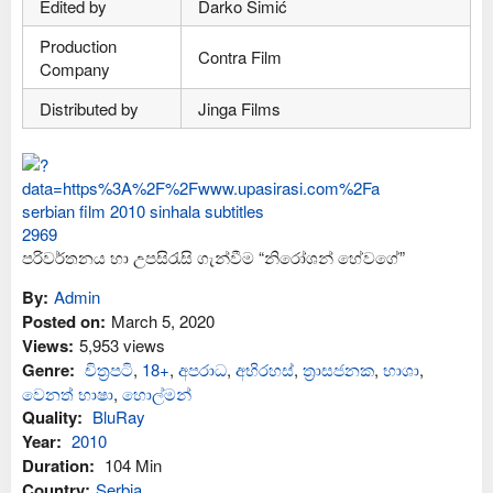
Edited by
Darko Simić
Production
Contra Film
Company
Distributed by
Jinga Films
පරිවර්තනය හා උපසිරැසි ගැන්වීම “නිරෝශන් හේවගේ”
By:
Admin
Posted on:
March 5, 2020
Views:
5,953 views
Genre:
චිත්‍රපටි
,
18+
,
අප‍රාධ
,
අභිරහස්
,
ත්‍රාසජනක
,
භාශා
,
වෙනත් භාෂා
,
හොල්මන්
Quality:
BluRay
Year:
2010
Duration:
104 Min
Country:
Serbia