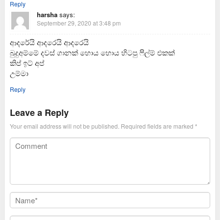
Reply
harsha
says:
September 29, 2020 at 3:48 pm
ආදරේයි ආදරෙයි ආදරෙයි
බුදුඅම්මේ දවස් ගානක් හොය හොය හිටපු ෆිල්ම් එකක්
කිප් ඉට් අප්
උම්මා
Reply
Leave a Reply
Your email address will not be published.
Required fields are marked
*