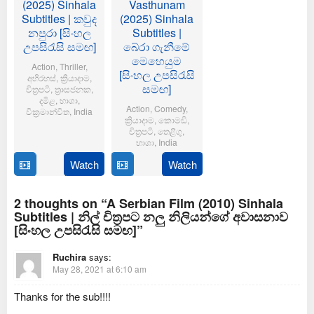
(2025) Sinhala
Vasthunam
Subtitles | කවුද
(2025) Sinhala
නපුරා [සිංහල
Subtitles |
උපසිරැසි සමඟ]
බේරා ගැනීමේ
මෙහෙයුම
Action
,
Thriller
,
[සිංහල උපසිරැසි
අභිරහස්
,
ක්‍රියාදාම
,
සමඟ]
චිත්‍රපටි
,
ත්‍රාසජනක
,
දමිළ
,
භාශා
,
Action
,
Comedy
,
වික්‍රමාන්විත
,
India
ක්‍රියාදාම
,
කොමඩි
,
චිත්‍රපටි
,
තෙළිගු
,
6
Magizh
භාශා
,
India
Feb
Thirumeni
2025
Watch
Watch
14
Anil
Jan
Ravipudi
2025
2 thoughts on “A Serbian Film (2010) Sinhala
Subtitles | නිල් චිත්‍රපට නලු නිලියන්ගේ අවාසනාව
[සිංහල උපසිරැසි සමඟ]”
Ruchira
says:
May 28, 2021 at 6:10 am
Thanks for the sub!!!!