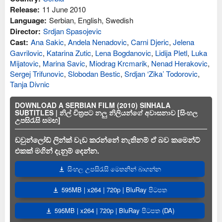
Release:
11 June 2010
Language:
Serbian, English, Swedish
Director:
Srdjan Spasojevic
Cast:
Ana Sakic
,
Andela Nenadovic
,
Carni Djeric
,
Jelena
Gavrilovic
,
Katarina Zutic
,
Lena Bogdanovic
,
Lidija Pletl
,
Luka
Mijatovic
,
Marina Savic
,
Miodrag Krcmarik
,
Nenad Herakovic
,
Sergej Trifunovic
,
Slobodan Bestic
,
Srdjan ‘Zika’ Todorovic
,
Tanja Divnic
DOWNLOAD A SERBIAN FILM (2010) SINHALA
SUBTITLES | නිල් චිත්‍රපට නලු නිලියන්ගේ අවාසනාව [සිංහල
උපසිරැසි සමඟ]
ඩවුන්ලෝඩ් ලින්ක් වැඩ කරන්නේ නැතිනම් ඒ බව කමෙන්ට්
එකක් මගින් දැනුම් දෙන්න.
සිංහල උපසිරැසි මෙතනින් බාගන්න
595MB | x264 | 720p | BluRay පිටපත
595MB | x264 | 720p | BluRay පිටපත (DA)