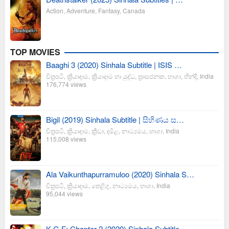
Action
,
Adventure
,
Fantasy
,
Canada
TOP MOVIES
Baaghi 3 (2020) Sinhala Subtitle | ISIS …
චිත්‍රපටි
,
ක්‍රියාදාම
,
ක්‍රියාදාම හා යුද්ධ
,
ත්‍රාසජනක
,
භාශා
,
හින්දි
,
India
176,774 views
Bigil (2019) Sinhala Subtitle | සිහිණය ස…
චිත්‍රපටි
,
ක්‍රියාදාම
,
ක්‍රීඩා
,
දමිළ
,
නාට්‍යමය
,
භාශා
,
India
115,008 views
Ala Vaikunthapurramuloo (2020) Sinhala S…
චිත්‍රපටි
,
ක්‍රියාදාම
,
තෙළිගු
,
නාට්‍යමය
,
භාශා
,
India
95,044 views
K.G.F: Chapter 2 (2020) Sinhala Subtitle…