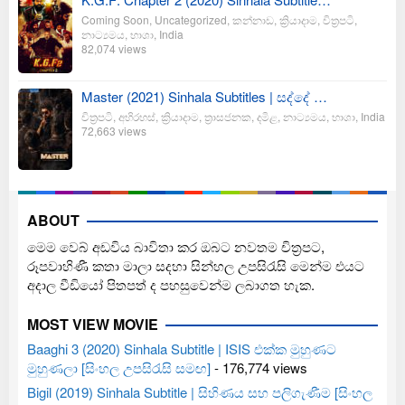
Coming Soon
,
Uncategorized
,
කන්නාඩ
,
ක්‍රියාදාම
,
චිත්‍රපටි
,
නාට්‍යමය
,
භාශා
,
India
82,074 views
Master (2021) Sinhala Subtitles | සද්දේ …
චිත්‍රපටි
,
අභිරහස්
,
ක්‍රියාදාම
,
ත්‍රාසජනක
,
දමිළ
,
නාට්‍යමය
,
භාශා
,
India
72,663 views
ABOUT
මෙම වෙබ් අඩවිය බාවිතා කර ඔබට නවතම චිත්‍රපට,
රූපවාහිණී කතා මාලා සදහා සින්හල උපසිරැසි මෙන්ම එයට
අදාල වීඩියෝ පිතපත් ද පහසුවෙන්ම ලබාගත හැක.
MOST VIEW MOVIE
Baaghi 3 (2020) Sinhala Subtitle | ISIS එක්ක මුහුණට
මුහුණලා [සිංහල උපසිරැසි සමඟ]
- 176,774 views
Bigil (2019) Sinhala Subtitle | සිහිණය සහ පලිගැණීම [සිංහල