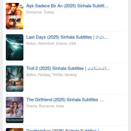
Aşk Sadece Bir An (2025) Sinhala Subtitl…
Romance
,
Turkey
Last Days (2025) Sinhala Subtitles | භයා…
Action
,
Adventure
,
Drama
,
USA
Troll 2 (2025) Sinhala Subtitles | යෝධයෝ…
Action
,
Fantasy
,
Thriller
,
Norway
The Girlfriend (2025) Sinhala Subtitles …
Drama
,
Romance
,
India
Deathstalker (2025) Sinhala Subtitles | …