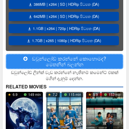
386MB | x264 | SD | HDRip පිටපත (DA)
642MB | x264 | SD | HDRip පිටපත (DA)
1.1GB | x264 | 720p | HDRip පිටපත (DA)
1.7GB | x265 | 1080p | HDRip පිටපත (DA)
ඩවුන්ලෝඩ් කරන්නේ කොහොමද?
මෙතනින් බලන්න
ඩවුන්ලෝඩ් ලින්ක් වැඩ කරන්නේ නැතිනම් කමෙන්ට් එකක්
මගින් දැනුම් දෙන්න.
RELATED MOVIES
6.9
149 min
7.2
115 min
5.9
153 min