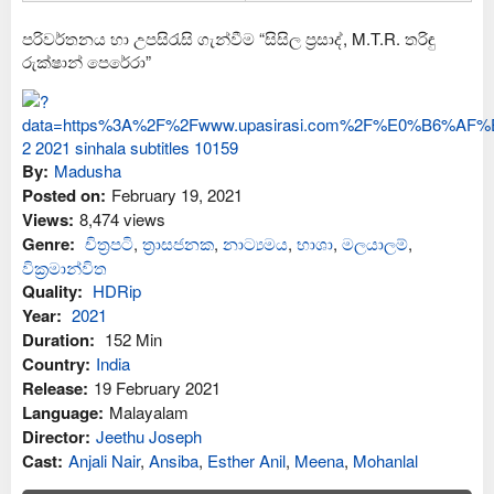
පරිවර්තනය හා උපසිරැසි ගැන්වීම “සිසිල ප්‍රසාද්, M.T.R. තරිඳු
රුක්ෂාන් පෙරේරා”
By:
Madusha
Posted on:
February 19, 2021
Views:
8,474 views
Genre:
චිත්‍රපටි
,
ත්‍රාසජනක
,
නාට්‍යමය
,
භාශා
,
මලයාලම්
,
වික්‍රමාන්විත
Quality:
HDRip
Year:
2021
Duration:
152 Min
Country:
India
Release:
19 February 2021
Language:
Malayalam
Director:
Jeethu Joseph
Cast:
Anjali Nair
,
Ansiba
,
Esther Anil
,
Meena
,
Mohanlal