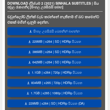
DOWNLOAD ද්රිශ්යම් 2 (2021) SINHALA SUBTITLES | සිය
පවුල රැකගනීද [සිංහල උපසිරැසි සමඟ]
ඩවුන්ලෝඩ් ලින්ක් වැඩ කරන්නේ නැතිනම් ඒ බව කමෙන්ට්
එකක් මගින් දැනුම් දෙන්න.
සිංහල උපසිරැසි මෙතනින් බාගන්න
229MB | x264 | SD | HDRip පිටපත
386MB | x264 | SD | HDRip පිටපත
642MB | x264 | SD | HDRip පිටපත
1.1GB | x264 | 720p | HDRip පිටපත
834MB | x265 | 720p | HDRip පිටපත
1.7GB | x265 | 1080p | HDRip පිටපත
229MB | x264 | SD | HDRip පිටපත (DA)