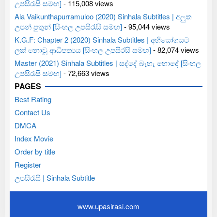
උපසිරැසි සමඟ]
- 115,008 views
Ala Vaikunthapurramuloo (2020) Sinhala Subtitles | අලුත
උපන් පුතුන් [සිංහල උපසිරැසි සමඟ]
- 95,044 views
K.G.F: Chapter 2 (2020) Sinhala Subtitles | අභියෝගයට
ලක් නොවූ ආධිපත්‍යය [සිංහල උපසිරසි සමඟ]
- 82,074 views
Master (2021) Sinhala Subtitles | සද්දේ බැහැ හොදේ [සිංහල
උපසිරැසි සමඟ]
- 72,663 views
PAGES
Best Rating
Contact Us
DMCA
Index Movie
Order by title
Register
උපසිරැසි | Sinhala Subtitle
www.upasirasi.com