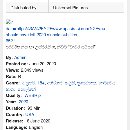
Distributed by
Universal Pictures
පරිවර්තනය හා උපසිරැසි ගැන්වීම “චාමර සම්පත්”
By:
Admin
Posted on:
June 20, 2020
Views:
2,349 views
Rate:
R
Genre:
චිත්‍රපටි
,
18+
,
අභිරහස්
,
ඉංග්‍රිසි
,
ත්‍රාසජනක
,
නාට්‍යමය
,
භාශා
,
හොල්මන්
Quality:
WEBRip
Year:
2020
Duration:
93 Min
Country:
USA
Release:
18 June 2020
Language:
English