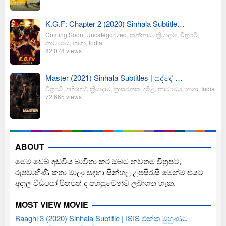
K.G.F: Chapter 2 (2020) Sinhala Subtitle…
Coming Soon
,
Uncategorized
,
කන්නාඩ
,
ක්‍රියාදාම
,
චිත්‍රපටි
,
නාට්‍යමය
,
භාශා
,
India
82,078 views
Master (2021) Sinhala Subtitles | සද්දේ …
චිත්‍රපටි
,
අභිරහස්
,
ක්‍රියාදාම
,
ත්‍රාසජනක
,
දමිළ
,
නාට්‍යමය
,
භාශා
,
India
72,665 views
ABOUT
මෙම වෙබ් අඩවිය බාවිතා කර ඔබට නවතම චිත්‍රපට,
රූපවාහිණී කතා මාලා සදහා සින්හල උපසිරැසි මෙන්ම එයට
අදාල වීඩියෝ පිතපත් ද පහසුවෙන්ම ලබාගත හැක.
MOST VIEW MOVIE
Baaghi 3 (2020) Sinhala Subtitle | ISIS එක්ක මුහුණට