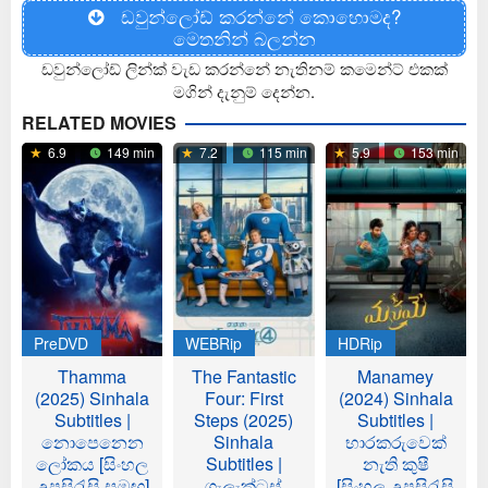
ඩවුන්ලෝඩ් කරන්නේ කොහොමද?
මෙතනින් බලන්න
ඩවුන්ලෝඩ් ලින්ක් වැඩ කරන්නේ නැතිනම් කමෙන්ට් එකක්
මගින් දැනුම් දෙන්න.
RELATED MOVIES
6.9
149 min
7.2
115 min
5.9
153 min
PreDVD
WEBRip
HDRip
Thamma
The Fantastic
Manamey
(2025) Sinhala
Four: First
(2024) Sinhala
Subtitles |
Steps (2025)
Subtitles |
නොපෙනෙන
Sinhala
භාරකරුවෙක්
ලෝකය [සිංහල
Subtitles |
නැති කුෂී
උපසිරැසි සමඟ]
ගැලැක්ටස්
[සිංහල උපසිරැසි