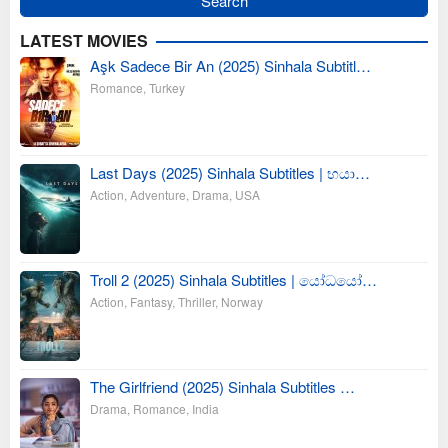
LATEST MOVIES
Aşk Sadece Bir An (2025) Sinhala Subtitl…
Romance
,
Turkey
Last Days (2025) Sinhala Subtitles | භයා…
Action
,
Adventure
,
Drama
,
USA
Troll 2 (2025) Sinhala Subtitles | යෝධයෝ…
Action
,
Fantasy
,
Thriller
,
Norway
The Girlfriend (2025) Sinhala Subtitles …
Drama
,
Romance
,
India