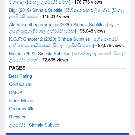
මුහුණලා [සිංහල උපසිරැසි සමඟ]
- 176,776 views
Bigil (2019) Sinhala Subtitle | සිහිණය සහ පලිගැණීම [සිංහල
උපසිරැසි සමඟ]
- 115,012 views
Ala Vaikunthapurramuloo (2020) Sinhala Subtitles | අලුත
උපන් පුතුන් [සිංහල උපසිරැසි සමඟ]
- 95,048 views
K.G.F: Chapter 2 (2020) Sinhala Subtitles | අභියෝගයට
ලක් නොවූ ආධිපත්‍යය [සිංහල උපසිරසි සමඟ]
- 82,078 views
Master (2021) Sinhala Subtitles | සද්දේ බැහැ හොදේ [සිංහල
උපසිරැසි සමඟ]
- 72,665 views
PAGES
Best Rating
Contact Us
DMCA
Index Movie
Order by title
Register
උපසිරැසි | Sinhala Subtitle