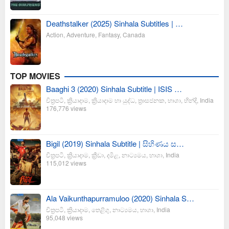
Deathstalker (2025) Sinhala Subtitles | …
Action
,
Adventure
,
Fantasy
,
Canada
TOP MOVIES
Baaghi 3 (2020) Sinhala Subtitle | ISIS …
චිත්‍රපටි
,
ක්‍රියාදාම
,
ක්‍රියාදාම හා යුද්ධ
,
ත්‍රාසජනක
,
භාශා
,
හින්දි
,
India
176,776 views
Bigil (2019) Sinhala Subtitle | සිහිණය ස…
චිත්‍රපටි
,
ක්‍රියාදාම
,
ක්‍රීඩා
,
දමිළ
,
නාට්‍යමය
,
භාශා
,
India
115,012 views
Ala Vaikunthapurramuloo (2020) Sinhala S…
චිත්‍රපටි
,
ක්‍රියාදාම
,
තෙළිගු
,
නාට්‍යමය
,
භාශා
,
India
95,048 views