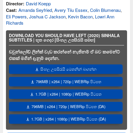
Director:
David Koepp
Cast:
Amanda Seyfried
,
Avery Tiiu Essex
,
Colin Blumenau
,
Eli Powers
,
Joshua C Jackson
,
Kevin Bacon
,
Lowri Ann
Richards
DOWNLOAD YOU SHOULD HAVE LEFT (2020) SINHALA
SUBTITLES | භූත ගෙදර [සිංහල උපසිරැසි සමඟ]
ඩවුන්ලෝඩ් ලින්ක් වැඩ කරන්නේ නැතිනම් ඒ බව කමෙන්ට්
එකක් මගින් දැනුම් දෙන්න.
සිංහල උපසිරැසි මෙතනින් බාගන්න
796MB | x264 | 720p | WEBRip පිටපත
1.7GB | x264 | 1080p | WEBRip පිටපත
796MB | x264 | 720p | WEBRip පිටපත (DA)
1.7GB | x264 | 1080p | WEBRip පිටපත (DA)