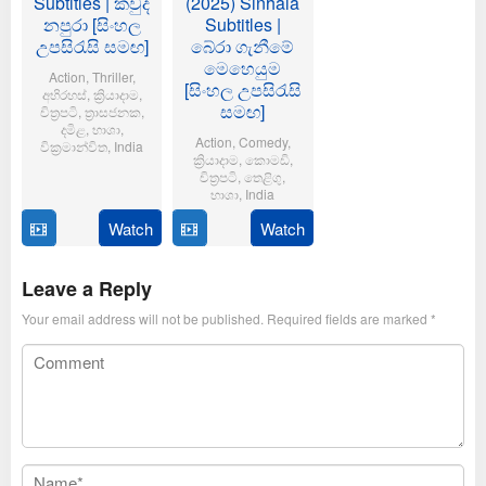
Subtitles | කවුද
(2025) Sinhala
නපුරා [සිංහල
Subtitles |
උපසිරැසි සමඟ]
බේරා ගැනීමේ
මෙහෙයුම
Action
,
Thriller
,
[සිංහල උපසිරැසි
අභිරහස්
,
ක්‍රියාදාම
,
සමඟ]
චිත්‍රපටි
,
ත්‍රාසජනක
,
දමිළ
,
භාශා
,
Action
,
Comedy
,
වික්‍රමාන්විත
,
India
ක්‍රියාදාම
,
කොමඩි
,
චිත්‍රපටි
,
තෙළිගු
,
6
Magizh
භාශා
,
India
Feb
Thirumeni
2025
Watch
Watch
14
Anil
Jan
Ravipudi
2025
Leave a Reply
Your email address will not be published.
Required fields are marked
*