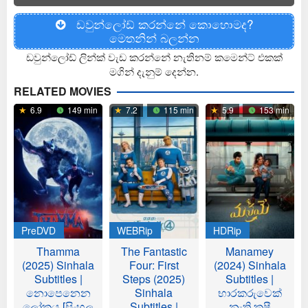
ඩවුන්ලෝඩ් කරන්නේ කොහොමද?
මෙතනින් බලන්න
ඩවුන්ලෝඩ් ලින්ක් වැඩ කරන්නේ නැතිනම් කමෙන්ට් එකක්
මගින් දැනුම් දෙන්න.
RELATED MOVIES
6.9
149 min
7.2
115 min
5.9
153 min
PreDVD
WEBRip
HDRip
Thamma
The Fantastic
Manamey
(2025) Sinhala
Four: First
(2024) Sinhala
Subtitles |
Steps (2025)
Subtitles |
නොපෙනෙන
Sinhala
භාරකරුවෙක්
ලෝකය [සිංහල
Subtitles |
නැති කුෂී