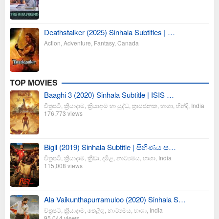
Deathstalker (2025) Sinhala Subtitles | …
Action
,
Adventure
,
Fantasy
,
Canada
TOP MOVIES
Baaghi 3 (2020) Sinhala Subtitle | ISIS …
චිත්‍රපටි
,
ක්‍රියාදාම
,
ක්‍රියාදාම හා යුද්ධ
,
ත්‍රාසජනක
,
භාශා
,
හින්දි
,
India
176,773 views
Bigil (2019) Sinhala Subtitle | සිහිණය ස…
චිත්‍රපටි
,
ක්‍රියාදාම
,
ක්‍රීඩා
,
දමිළ
,
නාට්‍යමය
,
භාශා
,
India
115,008 views
Ala Vaikunthapurramuloo (2020) Sinhala S…
චිත්‍රපටි
,
ක්‍රියාදාම
,
තෙළිගු
,
නාට්‍යමය
,
භාශා
,
India
95,044 views