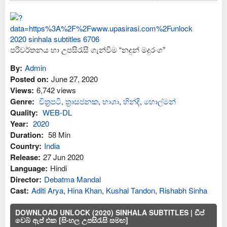
පරිවර්තනය හා උපසිරැසි ගැන්වීම “නදුන් මදුරංග”
By:
Admin
Posted on:
June 27, 2020
Views:
6,742 views
Genre:
චිත්‍රපටි
,
ත්‍රාසජනක
,
භාශා
,
හින්දි
,
හොල්මන්
Quality:
WEB-DL
Year:
2020
Duration:
58 Min
Country:
India
Release:
27 Jun 2020
Language:
Hindi
Director:
Debatma Mandal
Cast:
Aditi Arya
,
Hina Khan
,
Kushal Tandon
,
Rishabh Sinha
DOWNLOAD UNLOCK (2020) SINHALA SUBTITLES | ඩීප්
වෙබ් ඇප් එක [සිංහල උපසිරැසි සමඟ]