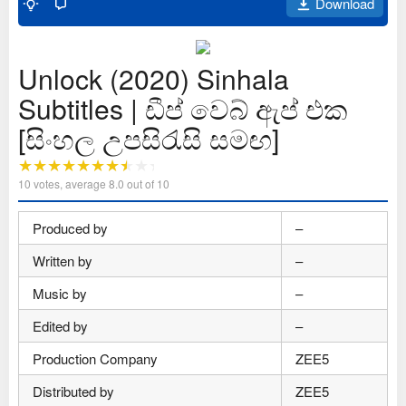
Download
Unlock (2020) Sinhala
Subtitles | ඩීප් වෙබ් ඇප් එක
[සිංහල උපසිරැසි සමඟ]
10
votes, average
8.0
out of 10
Produced by
–
Written by
–
Music by
–
Edited by
–
Production Company
ZEE5
Distributed by
ZEE5