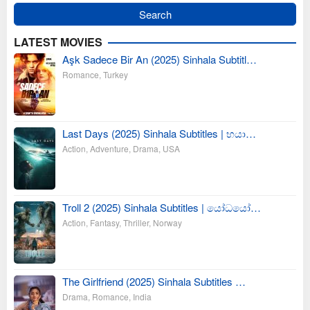
LATEST MOVIES
Aşk Sadece Bir An (2025) Sinhala Subtitl…
Romance
,
Turkey
Last Days (2025) Sinhala Subtitles | භයා…
Action
,
Adventure
,
Drama
,
USA
Troll 2 (2025) Sinhala Subtitles | යෝධයෝ…
Action
,
Fantasy
,
Thriller
,
Norway
The Girlfriend (2025) Sinhala Subtitles …
Drama
,
Romance
,
India