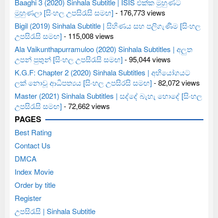
Baaghi 3 (2020) Sinhala Subtitle | ISIS එක්ක මුහුණට
මුහුණලා [සිංහල උපසිරැසි සමඟ]
- 176,773 views
Bigil (2019) Sinhala Subtitle | සිහිණය සහ පලිගැණීම [සිංහල
උපසිරැසි සමඟ]
- 115,008 views
Ala Vaikunthapurramuloo (2020) Sinhala Subtitles | අලුත
උපන් පුතුන් [සිංහල උපසිරැසි සමඟ]
- 95,044 views
K.G.F: Chapter 2 (2020) Sinhala Subtitles | අභියෝගයට
ලක් නොවූ ආධිපත්‍යය [සිංහල උපසිරසි සමඟ]
- 82,072 views
Master (2021) Sinhala Subtitles | සද්දේ බැහැ හොදේ [සිංහල
උපසිරැසි සමඟ]
- 72,662 views
PAGES
Best Rating
Contact Us
DMCA
Index Movie
Order by title
Register
උපසිරැසි | Sinhala Subtitle