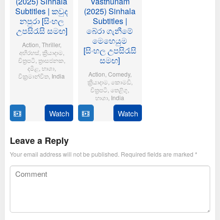
(2025) Sinhala
Vasthunam
Subtitles | කවුද
(2025) Sinhala
නපුරා [සිංහල
Subtitles |
උපසිරැසි සමඟ]
බේරා ගැනීමේ
මෙහෙයුම
Action
,
Thriller
,
[සිංහල උපසිරැසි
අභිරහස්
,
ක්‍රියාදාම
,
සමඟ]
චිත්‍රපටි
,
ත්‍රාසජනක
,
දමිළ
,
භාශා
,
Action
,
Comedy
,
වික්‍රමාන්විත
,
India
ක්‍රියාදාම
,
කොමඩි
,
චිත්‍රපටි
,
තෙළිගු
,
6
Magizh
භාශා
,
India
Feb
Thirumeni
2025
Watch
Watch
14
Anil
Jan
Ravipudi
2025
Leave a Reply
Your email address will not be published.
Required fields are marked
*