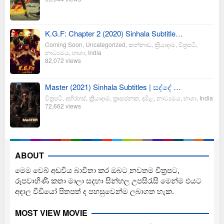
K.G.F: Chapter 2 (2020) Sinhala Subtitle…
Coming Soon
,
Uncategorized
,
කන්නාඩ
,
ක්‍රියාදාම
,
චිත්‍රපටි
,
නාට්‍යමය
,
භාශා
,
India
82,072 views
Master (2021) Sinhala Subtitles | සද්දේ …
චිත්‍රපටි
,
අභිරහස්
,
ක්‍රියාදාම
,
ත්‍රාසජනක
,
දමිළ
,
නාට්‍යමය
,
භාශා
,
India
72,662 views
ABOUT
මෙම වෙබ් අඩවිය බාවිතා කර ඔබට නවතම චිත්‍රපට,
රූපවාහිණී කතා මාලා සදහා සින්හල උපසිරැසි මෙන්ම එයට
අදාල වීඩියෝ පිතපත් ද පහසුවෙන්ම ලබාගත හැක.
MOST VIEW MOVIE