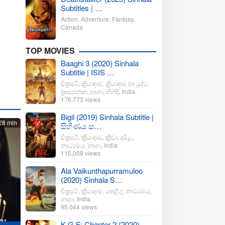
Subtitles | …
Action
,
Adventure
,
Fantasy
,
Canada
TOP MOVIES
Baaghi 3 (2020) Sinhala
Subtitle | ISIS …
චිත්‍රපටි
,
ක්‍රියාදාම
,
ක්‍රියාදාම හා යුද්ධ
,
ත්‍රාසජනක
,
භාශා
,
හින්දි
,
India
176,773 views
Bigil (2019) Sinhala Subtitle |
28 min
සිහිණය ස…
චිත්‍රපටි
,
ක්‍රියාදාම
,
ක්‍රීඩා
,
දමිළ
,
නාට්‍යමය
,
භාශා
,
India
115,008 views
Ala Vaikunthapurramuloo
(2020) Sinhala S…
චිත්‍රපටි
,
ක්‍රියාදාම
,
තෙළිගු
,
නාට්‍යමය
,
භාශා
,
India
95,044 views
K.G.F: Chapter 2 (2020)