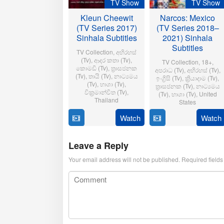
TV Show
TV Show
Kleun Cheewit
Narcos: Mexico
(TV Series 2017)
(TV Series 2018–
Sinhala Subtitles
2021) Sinhala
Subtitles
TV Collection
,
අභිරහස්
(Tv)
,
ආද‍ර කතා (Tv)
,
TV Collection
,
18+
,
කොමඩි (Tv)
,
ත්‍රාසජනක
අප‍රාධ (Tv)
,
අභිරහස් (Tv)
,
(Tv)
,
තායි (Tv)
,
නාට්‍යමය
ඉංග්‍රිසි (Tv)
,
ක්‍රියාදාම (Tv)
,
(Tv)
,
භාශා (Tv)
,
ත්‍රාසජනක (Tv)
,
නාට්‍යමය
වික්‍රමාන්විත (Tv)
,
(Tv)
,
භාශා (Tv)
,
United
Thailand
States
13
Aew
Watch
Watch
16
Carlo
March
Ampaiporn
November
Bernard
2017
2018
Leave a Reply
Your email address will not be published.
Required field