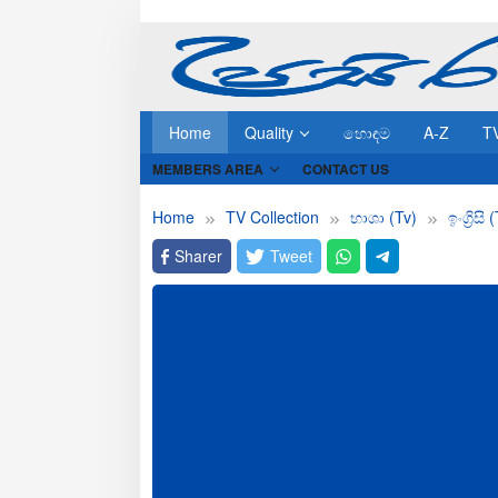
Skip
to
content
Home
Quality
හොඳම
A-Z
T
MEMBERS AREA
CONTACT US
Home
TV Collection
භාශා (Tv)
ඉංග්‍රිසි 
Sharer
Tweet