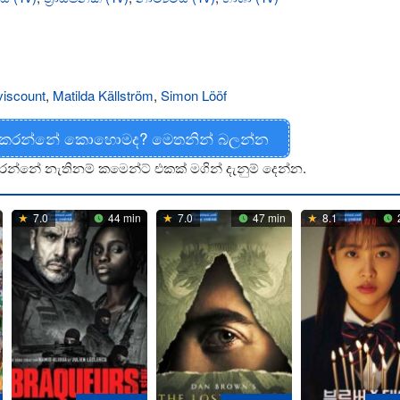
viscount
,
Matilda Källström
,
Simon Lööf
 කරන්නේ කොහොමද? මෙතනින් බලන්න
රන්නේ නැතිනම් කමෙන්ට් එකක් මගින් දැනුම් දෙන්න.
7.0
44 min
7.0
47 min
8.1