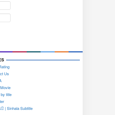
ES
Rating
ct Us
A
 Movie
by title
ter
සි | Sinhala Subtitle