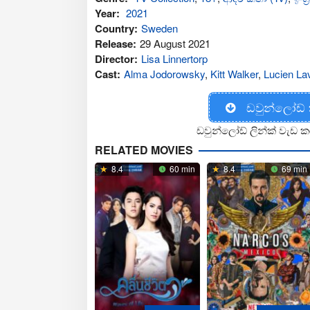
Year:
2021
Country:
Sweden
Release:
29 August 2021
Director:
Lisa Linnertorp
Cast:
Alma Jodorowsky
,
Kitt Walker
,
Lucien La
ඩවුන්ලෝඩ්
ඩවුන්ලෝඩ් ලින්ක් වැඩ ක
RELATED MOVIES
8.4
60 min
8.4
69 min