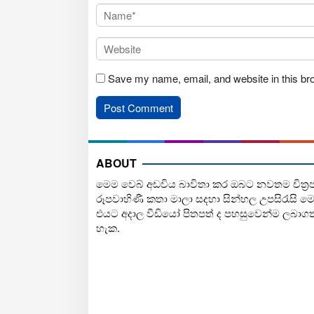
Save my name, email, and website in this br
ABOUT
මෙම වෙබ් අඩවිය බාවිතා කර ඔබට නවතම චිත්‍ර
රූපවාහිණී කතා මාලා සදහා සින්හල උපසිරැසි ම
එයට අදාල වීඩියෝ පිතපත් ද පහසුවෙන්ම ලබාග
හැක.