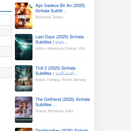
Aşk Sadece Bir An (2025)
Sinhala Subtitl…
Romance
,
Turkey
Last Days (2025) Sinhala
Subtitles | භයා…
Action
,
Adventure
,
Drama
,
USA
Troll 2 (2025) Sinhala
Subtitles | යෝධයෝ…
Action
,
Fantasy
,
Thriller
,
Norway
The Girlfriend (2025) Sinhala
Subtitles …
Drama
,
Romance
,
India
Deathstalker (2025) Sinhala