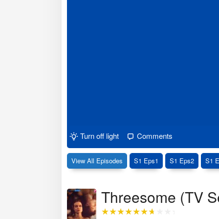
Turn off light
Comments
View All Episodes
S1 Eps1
S1 Eps2
S1 
Threesome (TV Ser