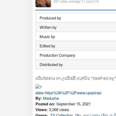
337
votes, average
7.1
out of 10
Produced by
Written by
Music by
Edited by
Production Company
Distributed by
පරිවර්තනය හා උපසිරැසි ගැන්වීම “ඉෂාන් අරංගල”
By:
Madusha
Posted on:
September 15, 2021
Views:
3,368 views
Genre:
TV Collection
,
18+
,
ආද‍ර කතා (Tv)
,
ඉංග්‍