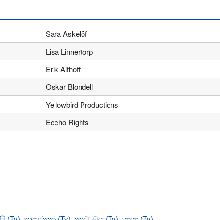
Sara Askelöf
Lisa Linnertorp
Erik Althoff
Oskar Blondell
Yellowbird Productions
Eccho Rights
රිසි (Tv)
,
ත්‍රාසජනක (Tv)
,
නාට්‍යමය (Tv)
,
භාශා (Tv)