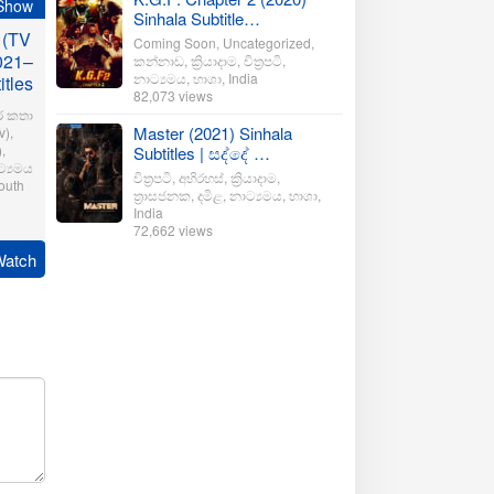
Show
Sinhala Subtitle…
 (TV
Coming Soon
,
Uncategorized
,
021–
කන්නාඩ
,
ක්‍රියාදාම
,
චිත්‍රපටි
,
නාට්‍යමය
,
භාශා
,
India
itles
82,073 views
ර කතා
Master (2021) Sinhala
v)
,
)
,
Subtitles | සද්දේ …
්‍යමය
චිත්‍රපටි
,
අභිරහස්
,
ක්‍රියාදාම
,
outh
ත්‍රාසජනක
,
දමිළ
,
නාට්‍යමය
,
භාශා
,
India
72,662 views
r
Watch
ration