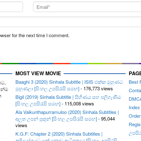
owser for the next time I comment.
MOST VIEW MOVIE
PAG
Baaghi 3 (2020) Sinhala Subtitle | ISIS එක්ක මුහුණට
Best 
පට,
මුහුණලා [සිංහල උපසිරැසි සමඟ]
- 176,773 views
ෙන්ම
Conta
ත
Bigil (2019) Sinhala Subtitle | සිහිණය සහ පලිගැණීම
DMC
[සිංහල උපසිරැසි සමඟ]
- 115,008 views
Index
Ala Vaikunthapurramuloo (2020) Sinhala Subtitles |
Order 
අලුත උපන් පුතුන් [සිංහල උපසිරැසි සමඟ]
- 95,044
Regis
views
උපසිරැ
K.G.F: Chapter 2 (2020) Sinhala Subtitles |
අභියෝගයට ලක් නොවූ ආධිපත්‍යය [සිංහල උපසිරසි