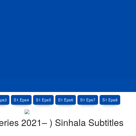
Eps3
S1 Eps4
S1 Eps5
S1 Eps6
S1 Eps7
S1 Eps8
ies 2021– ) Sinhala Subtitles