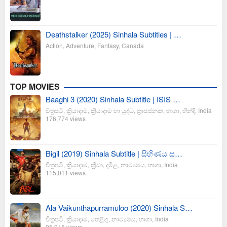
Deathstalker (2025) Sinhala Subtitles | …
Action
,
Adventure
,
Fantasy
,
Canada
TOP MOVIES
Baaghi 3 (2020) Sinhala Subtitle | ISIS …
චිත්‍රපටි
,
ක්‍රියාදාම
,
ක්‍රියාදාම හා යුද්ධ
,
ත්‍රාසජනක
,
භාශා
,
හින්දි
,
India
176,774 views
Bigil (2019) Sinhala Subtitle | සිහිණය ස…
චිත්‍රපටි
,
ක්‍රියාදාම
,
ක්‍රීඩා
,
දමිළ
,
නාට්‍යමය
,
භාශා
,
India
115,011 views
Ala Vaikunthapurramuloo (2020) Sinhala S…
චිත්‍රපටි
,
ක්‍රියාදාම
,
තෙළිගු
,
නාට්‍යමය
,
භාශා
,
India
95,045 views