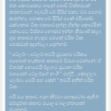
එක කොටසකට ගානේ පොඩි විස්තරයක්
කරනවනේ. හැබැයි මේ සීරිස් එකට මම එහෙම
කරන්නෑ. මොකද මේ සීරිස් එකේ එපිසෝඩ්
ඔක්කොම ටික එකපාර දුන්නු හින්දා කොටසින්
කොටසට විස්තර නොකර ඉන්න තීරණේ කළා.
මුළු කතාවම නැතුව මේකේ චරිත ටික
පොඩ්ඩක් අඳුන්වලා දෙන්නම්.
” ටේලර් – ටේලර් තමයි ප්‍රධානම චරිතය
එහෙමත් නැත්නම් කතාවේ වීරයා වෙන්නේ. ඒ
විතරක් නෙමෙයි ඊළඟට ප්‍රධාන චරිත
වශයෙන් ටේලර්ගේ නංගී ” හේලී , කොල්ලා,
ලෝවා, මෙයි සහ ෂේන් ” තමයි අනිත් චරිත
ටික.
හරි ඔය කතාව ගැන කිව්වා හොඳටෝම ඇති.!!
සම්පූර්ණ කතාව ඔයාලම බලන්නකෝ
එහෙනම්.