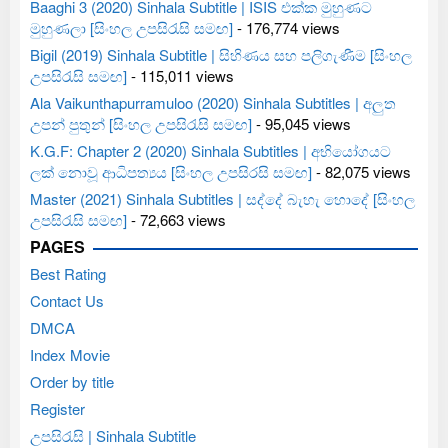
Baaghi 3 (2020) Sinhala Subtitle | ISIS එක්ක මුහුණට
මුහුණලා [සිංහල උපසිරැසි සමඟ]
- 176,774 views
Bigil (2019) Sinhala Subtitle | සිහිණය සහ පලිගැණීම [සිංහල
උපසිරැසි සමඟ]
- 115,011 views
Ala Vaikunthapurramuloo (2020) Sinhala Subtitles | අලුත
උපන් පුතුන් [සිංහල උපසිරැසි සමඟ]
- 95,045 views
K.G.F: Chapter 2 (2020) Sinhala Subtitles | අභියෝගයට
ලක් නොවූ ආධිපත්‍යය [සිංහල උපසිරසි සමඟ]
- 82,075 views
Master (2021) Sinhala Subtitles | සද්දේ බැහැ හොදේ [සිංහල
උපසිරැසි සමඟ]
- 72,663 views
PAGES
Best Rating
Contact Us
DMCA
Index Movie
Order by title
Register
උපසිරැසි | Sinhala Subtitle