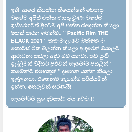
ඉතිං ආයේ කියන්න තියෙන්නේ වෙනදා
වගේම අපිත් එක්ක එකතු වුණා වගේම
ඉස්සරහටත් දිහටම අපි එක්ක රැඳෙන්න කියලා
මතක් කරන ගමන්ම.. ” Pacific Rim THE
BLACK 2021 ” කතාමාලාවේ ඔක්කොම
කොටස් ටික බලන්න කියලා ආදරෙන් ඔයාලට
ආරාධනා කරලා අදට මම යනවා. තව පුංචි
ඉල්ලීමක් විදිහට පුළුවන් හැමෝම පහළින් ”
කමෙන්ට් එහෙකුත් ” දාගෙන යන්න කියලා
ඉල්ලනවා. එහෙනම් හැමෝම පරිස්සමින්
ඉන්න. තෙරුවන් සරණයි!
හැමෝටම සුභ දවසක්!! ජය වේවා!!