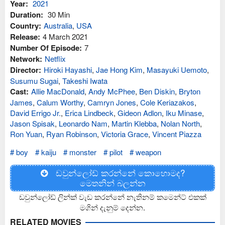
Year:
2021
Duration:
30 Min
Country:
Australia
,
USA
Release:
4 March 2021
Number Of Episode:
7
Network:
Netflix
Director:
Hiroki Hayashi
,
Jae Hong Kim
,
Masayuki Uemoto
,
Susumu Sugai
,
Takeshi Iwata
Cast:
Allie MacDonald
,
Andy McPhee
,
Ben Diskin
,
Bryton
James
,
Calum Worthy
,
Camryn Jones
,
Cole Keriazakos
,
David Errigo Jr.
,
Erica Lindbeck
,
Gideon Adlon
,
Iku Minase
,
Jason Spisak
,
Leonardo Nam
,
Martin Klebba
,
Nolan North
,
Ron Yuan
,
Ryan Robinson
,
Victoria Grace
,
Vincent Piazza
boy
kaiju
monster
pilot
weapon
ඩවුන්ලෝඩ් කරන්නේ කොහොමද?
මෙතනින් බලන්න
ඩවුන්ලෝඩ් ලින්ක් වැඩ කරන්නේ නැතිනම් කමෙන්ට් එකක්
මගින් දැනුම් දෙන්න.
RELATED MOVIES