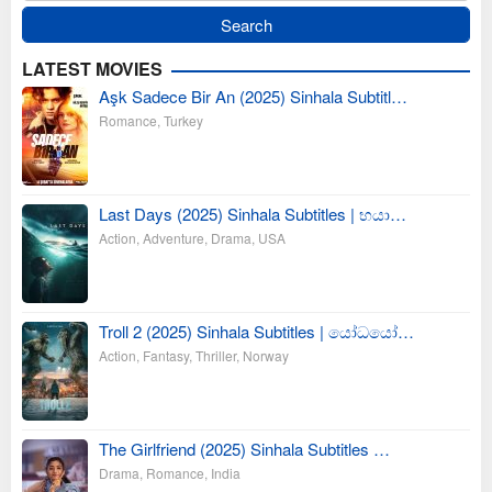
LATEST MOVIES
Aşk Sadece Bir An (2025) Sinhala Subtitl…
Romance
,
Turkey
Last Days (2025) Sinhala Subtitles | භයා…
Action
,
Adventure
,
Drama
,
USA
Troll 2 (2025) Sinhala Subtitles | යෝධයෝ…
Action
,
Fantasy
,
Thriller
,
Norway
The Girlfriend (2025) Sinhala Subtitles …
Drama
,
Romance
,
India