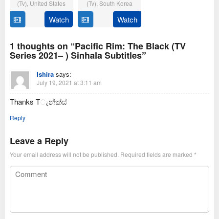
(Tv)
,
United States
(Tv)
,
South Korea
Watch
Watch
16
Dan
23
Naver
September
Dworkin
July
Corporation
2021
&
2021
1 thoughts on “Pacific Rim: The Black (TV
Jay
Series 2021– ) Sinhala Subtitles”
Beattie
Ishira
says:
July 19, 2021 at 3:11 am
Thanks Tැන්ක්ස්
Reply
Leave a Reply
Your email address will not be published.
Required fields are marked
*