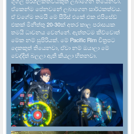
ගූගල් පරිශීලිකත්වයකුත් ලබාගෙන තියෙනවා.
ඒකෙන්ම පේනවනේ ලබාගෙන සාර්ථකත්වය.
ඒ වගේම තමයි මේ සීරිස් එකේ එක එපිසේඩ්
එකක් මිනිත්තු 20-30ක් අතර කාල පරාසයක
තමයි ධාවනය වෙන්නේ. ඇත්තටම කිව්වොත්
මේක නම් සුපිරියක්. මේ Pacific Rim චිත්‍රපට
දෙකකුත් තියෙනවා, ඒවා නම් ඔයාලා මේ
වෙද්දිත් බලලා ඇති කියලා හිතනවා.