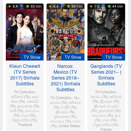
8.4
60 min
8.4
69 min
7.0
44 min
TV Show
TV Show
TV Show
Kleun Cheewit
Narcos:
Ganglands (TV
(TV Series
Mexico (TV
Series 2021– )
2017) Sinhala
Series 2018–
Sinhala
Subtitles
2021) Sinhala
Subtitles
Subtitles
TV Collection
,
TV Collection
,
අභිරහස් (Tv)
,
ආද‍ර
අප‍රාධ (Tv)
,
අභිරහස්
TV Collection
,
18+
,
කතා (Tv)
,
කොමඩි
(Tv)
,
ක්‍රියාදාම (Tv)
,
අප‍රාධ (Tv)
,
අභිරහස්
(Tv)
,
ත්‍රාසජනක (Tv)
,
ක්‍රියාදාම හා යුද්ධ
(Tv)
,
ඉංග්‍රිසි (Tv)
,
තායි (Tv)
,
නාට්‍යමය
(Tv)
,
ත්‍රාසජනක (Tv)
,
ක්‍රියාදාම (Tv)
,
(Tv)
,
භාශා (Tv)
,
නාට්‍යමය (Tv)
,
ප්‍රංශ
ත්‍රාසජනක (Tv)
,
වික්‍රමාන්විත (Tv)
,
(Tv)
,
භාශා (Tv)
,
නාට්‍යමය (Tv)
,
භාශා
Thailand
වික්‍රමාන්විත (Tv)
,
(Tv)
,
United States
France