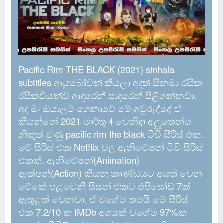
Pacific Rim THE BLACK (2021) sinhala
subtitles ආයුබෝවන් කියලා අදත් සිනමා රසික
රසිකවියන්ව ආදරෙන් සාදරෙන් පිළිගන්නවා.
අද මං ඔයාලට ගෙනාවේ මේ අවුරුද්දේ ඒ
කියන්නේ 2021 මාර්තු 4 වෙනිදා අලුතෙන්ම
නිකුත් වුණු pacific rim the black ටීවී සීරිස් එක.
මේ සීරිස් එක Netflix වල ඇනිමේෂන් ටීවි සීරිස්
එකක්. ඇනිමේෂන්(Animation)
ඇක්ෂන්(Action) කියන කාණ්ඩයට අයත් වෙන
මේකේ පළවෙනි සීසන් එකට එපිසෝඩ් 7ක්
ඇතුළත් වෙනවා. ඒ වගේම තමයි මේ සීරිස්
එක 7.2/10 ක IMDb අගයක් වගේම 97%ක