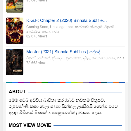
K.G.F: Chapter 2 (2020) Sinhala Subtitle…
Coming Soon
,
Uncategorized
,
කන්නාඩ
,
ක්‍රියාදාම
,
චිත්‍රපටි
,
නාට්‍යමය
,
භාශා
,
India
82,075 views
Master (2021) Sinhala Subtitles | සද්දේ …
චිත්‍රපටි
,
අභිරහස්
,
ක්‍රියාදාම
,
ත්‍රාසජනක
,
දමිළ
,
නාට්‍යමය
,
භාශා
,
India
72,663 views
ABOUT
මෙම වෙබ් අඩවිය බාවිතා කර ඔබට නවතම චිත්‍රපට,
රූපවාහිණී කතා මාලා සදහා සින්හල උපසිරැසි මෙන්ම එයට
අදාල වීඩියෝ පිතපත් ද පහසුවෙන්ම ලබාගත හැක.
MOST VIEW MOVIE