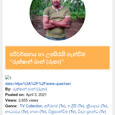
පරිවර්තනය හා උපසිරැසි ගැන්වීම
“රුක්ෂාන් ඛාන් (රුකා)”
By:
රුක්ෂාන් ඛාන් (රුකා)
Posted on:
April 3, 2021
Views:
2,655 views
Genre:
TV Collection
,
අභිරහස් (Tv)
,
ඉංග්‍රිසි (Tv)
,
ක්‍රියාදාම (Tv)
,
නාට්‍යමය (Tv)
,
භාශා (Tv)
,
වික්‍රමාන්විත (Tv)
,
විද්‍යා ප්‍රබන්ධ (Tv)