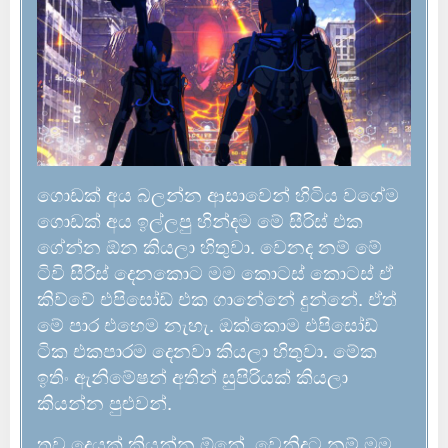
ගොඩක් අය බලන්න ආසාවෙන් හිටිය වගේම
ගොඩක් අය ඉල්ලපු හින්දම මේ සීරිස් එක
ගේන්න ඕන කියලා හිතුවා. වෙනද නම් මේ
ටිවි සීරිස් දෙනකොට මම කොටස් කොටස් ඒ
කිව්වේ එපිසෝඩ් එක ගානේනේ දුන්නේ. ඒත්
මේ පාර එහෙම නැහැ. ඔක්කොම එපිසෝඩ්
ටික එකපාරම දෙනවා කියලා හිතුවා. මේක
ඉතිං ඇනිමේෂන් අතින් සුපිරියක් කියලා
කියන්න පුළුවන්.
තව දෙයක් කියන්න ඕනේ, වෙනිදට නම් මම