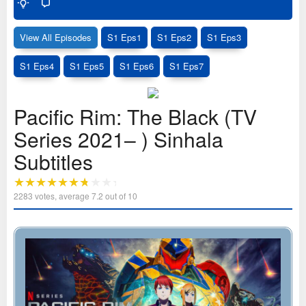
View All Episodes
S1 Eps1
S1 Eps2
S1 Eps3
S1 Eps4
S1 Eps5
S1 Eps6
S1 Eps7
Pacific Rim: The Black (TV
Series 2021– ) Sinhala
Subtitles
2283
votes, average
7.2
out of 10