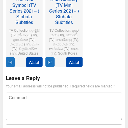
Symbol (TV
(TV Mini
Series 2021– )
Series 2021– )
Sinhala
Sinhala
Subtitles
Subtitles
TV Collection
,
ඉංග්‍රිසි
TV Collection
,
ආද‍ර
(Tv)
,
ක්‍රියාදාම (Tv)
,
කතා (Tv)
,
කොමඩි
ත්‍රාසජනක (Tv)
,
(Tv)
,
කොරියානු (Tv)
,
නාට්‍යමය (Tv)
,
භාශා
ත්‍රාසජනක (Tv)
,
(Tv)
,
වික්‍රමාන්විත
නාට්‍යමය (Tv)
,
භාශා
(Tv)
,
United States
(Tv)
,
South Korea
Watch
Watch
16
Dan
23
Naver
September
Dworkin
July
Corporation
2021
&
2021
Leave a Reply
Jay
Your email address will not be published.
Required fields are marked
*
Beattie