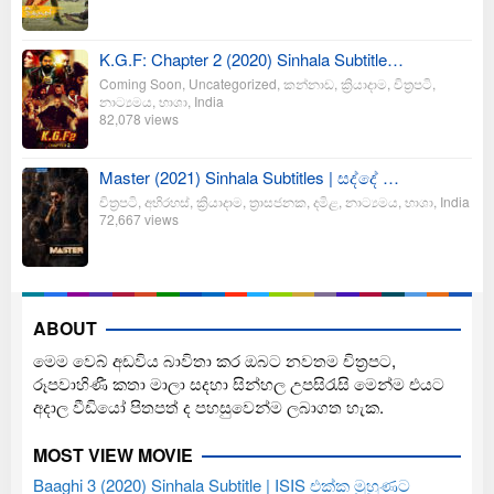
K.G.F: Chapter 2 (2020) Sinhala Subtitle…
Coming Soon
,
Uncategorized
,
කන්නාඩ
,
ක්‍රියාදාම
,
චිත්‍රපටි
,
නාට්‍යමය
,
භාශා
,
India
82,078 views
Master (2021) Sinhala Subtitles | සද්දේ …
චිත්‍රපටි
,
අභිරහස්
,
ක්‍රියාදාම
,
ත්‍රාසජනක
,
දමිළ
,
නාට්‍යමය
,
භාශා
,
India
72,667 views
ABOUT
මෙම වෙබ් අඩවිය බාවිතා කර ඔබට නවතම චිත්‍රපට,
රූපවාහිණී කතා මාලා සදහා සින්හල උපසිරැසි මෙන්ම එයට
අදාල වීඩියෝ පිතපත් ද පහසුවෙන්ම ලබාගත හැක.
MOST VIEW MOVIE
Baaghi 3 (2020) Sinhala Subtitle | ISIS එක්ක මුහුණට