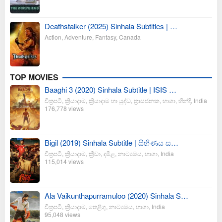
Deathstalker (2025) Sinhala Subtitles | …
Action
,
Adventure
,
Fantasy
,
Canada
TOP MOVIES
Baaghi 3 (2020) Sinhala Subtitle | ISIS …
චිත්‍රපටි
,
ක්‍රියාදාම
,
ක්‍රියාදාම හා යුද්ධ
,
ත්‍රාසජනක
,
භාශා
,
හින්දි
,
India
176,778 views
Bigil (2019) Sinhala Subtitle | සිහිණය ස…
චිත්‍රපටි
,
ක්‍රියාදාම
,
ක්‍රීඩා
,
දමිළ
,
නාට්‍යමය
,
භාශා
,
India
115,014 views
Ala Vaikunthapurramuloo (2020) Sinhala S…
චිත්‍රපටි
,
ක්‍රියාදාම
,
තෙළිගු
,
නාට්‍යමය
,
භාශා
,
India
95,048 views