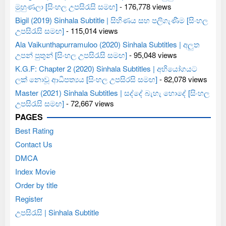
මුහුණලා [සිංහල උපසිරැසි සමඟ]
- 176,778 views
Bigil (2019) Sinhala Subtitle | සිහිණය සහ පලිගැණීම [සිංහල
උපසිරැසි සමඟ]
- 115,014 views
Ala Vaikunthapurramuloo (2020) Sinhala Subtitles | අලුත
උපන් පුතුන් [සිංහල උපසිරැසි සමඟ]
- 95,048 views
K.G.F: Chapter 2 (2020) Sinhala Subtitles | අභියෝගයට
ලක් නොවූ ආධිපත්‍යය [සිංහල උපසිරසි සමඟ]
- 82,078 views
Master (2021) Sinhala Subtitles | සද්දේ බැහැ හොදේ [සිංහල
උපසිරැසි සමඟ]
- 72,667 views
PAGES
Best Rating
Contact Us
DMCA
Index Movie
Order by title
Register
උපසිරැසි | Sinhala Subtitle