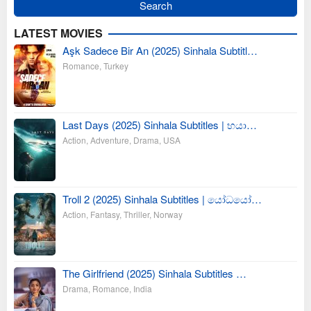
LATEST MOVIES
Aşk Sadece Bir An (2025) Sinhala Subtitl…
Romance
,
Turkey
Last Days (2025) Sinhala Subtitles | භයා…
Action
,
Adventure
,
Drama
,
USA
Troll 2 (2025) Sinhala Subtitles | යෝධයෝ…
Action
,
Fantasy
,
Thriller
,
Norway
The Girlfriend (2025) Sinhala Subtitles …
Drama
,
Romance
,
India