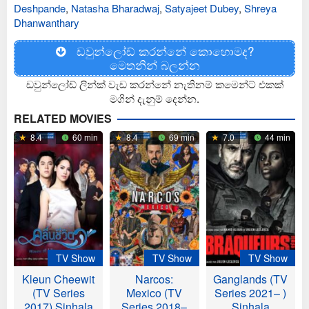
Deshpande
,
Natasha Bharadwaj
,
Satyajeet Dubey
,
Shreya
Dhanwanthary
ඩවුන්ලෝඩ් කරන්නේ කොහොමද?
මෙතනින් බලන්න
ඩවුන්ලෝඩ් ලින්ක් වැඩ කරන්නේ නැතිනම් කමෙන්ට් එකක්
මගින් දැනුම් දෙන්න.
RELATED MOVIES
8.4
60 min
8.4
69 min
7.0
44 min
TV Show
TV Show
TV Show
Kleun Cheewit
Narcos:
Ganglands (TV
(TV Series
Mexico (TV
Series 2021– )
2017) Sinhala
Series 2018–
Sinhala