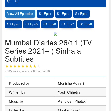
View All Episodes
S1 Eps1
S1 Eps2
S1 Eps3
S1 Eps4
S1 Eps5
S1 Eps6
S1 Eps7
S1 Eps8
Mumbai Diaries 26/11 (TV
Series 2021– ) Sinhala
Subtitles
7085
votes, average
8.5
out of 10
Produced by
Monisha Advani
Written by
Yash Chhetija
Music by
Ashutosh Phatak
Edited by
Maahir Zaveri