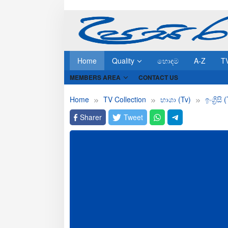
Skip
to
content
Home
Quality
හොඳම
A-Z
T
MEMBERS AREA
CONTACT US
Home
TV Collection
භාශා (Tv)
ඉංග්‍රිසි 
Sharer
Tweet