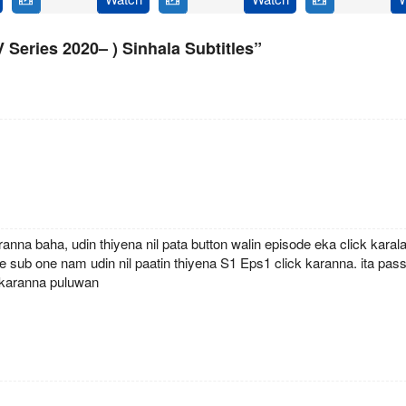
September
Dworkin
July
Corpo
September
Hlioua
,
2021
&
2021
2021
Julien
Jay
Series 2020– ) Sinhala Subtitles”
Leclercq
Beattie
a baha, udin thiyena nil pata button walin episode eka click karala,
 sub one nam udin nil paatin thiyena S1 Eps1 click karanna. ita pas
 karanna puluwan