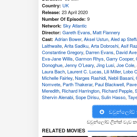
Country:
UK
Release:
23 April 2020
Number Of Episode:
9
Network:
Sky Atlantic
Director:
Gareth Evans
,
Matt Flannery
Cast:
Adrian Bower
,
Aksel Ustun
,
Aled ap Steff
Laithwaite
,
Arita Sadiku
,
Arta Dobroshi
,
Asif Ra
Constantine Gregory
,
Darren Evans
,
David Ave
Eva-Jane Willis
,
Garmon Rhys
,
Garry Cooper
,
Donoghue
,
Jenny O’Leary
,
Jing Lusi
,
Joe Cole
,
Laura Bach
,
Laurent C. Lucas
,
Lili Miller
,
Lobo 
Michelle Fairley
,
Narges Rashidi
,
Nebli Basani
,
Nomvete
,
Parth Thakerar
,
Paul Blackwell
,
Pave
Meredith
,
Richard Harrington
,
Richard Pepple
,
Shervin Alenabi
,
Sope Dirisu
,
Sulin Hasso
,
Tay
ඩවුන්ලෝඩ්
ඩවුන්ලෝඩ් ලින්ක් වැඩ ක
RELATED MOVIES