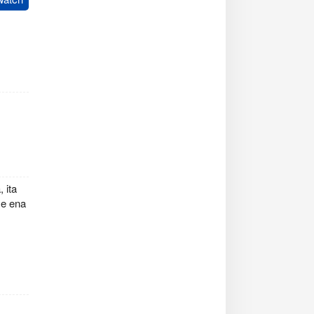
ration
 ita
se ena