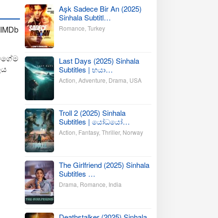
Aşk Sadece Bir An (2025)
Sinhala Subtitl…
Romance
,
Turkey
 IMDb
 වගේම
Last Days (2025) Sinhala
ලය
Subtitles | භයා…
Action
,
Adventure
,
Drama
,
USA
Troll 2 (2025) Sinhala
Subtitles | යෝධයෝ…
Action
,
Fantasy
,
Thriller
,
Norway
The Girlfriend (2025) Sinhala
Subtitles …
Drama
,
Romance
,
India
Deathstalker (2025) Sinhala