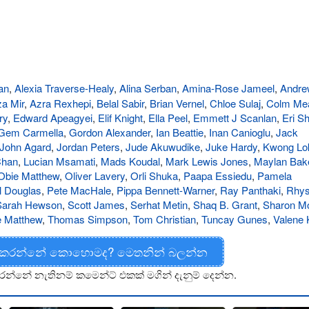
an
,
Alexia Traverse-Healy
,
Alina Serban
,
Amina-Rose Jameel
,
Andre
za Mir
,
Azra Rexhepi
,
Belal Sabir
,
Brian Vernel
,
Chloe Sulaj
,
Colm Me
ry
,
Edward Apeagyei
,
Elif Knight
,
Ella Peel
,
Emmett J Scanlan
,
Eri S
Gem Carmella
,
Gordon Alexander
,
Ian Beattie
,
Inan Canioglu
,
Jack
John Agard
,
Jordan Peters
,
Jude Akuwudike
,
Juke Hardy
,
Kwong Lo
Chan
,
Lucian Msamati
,
Mads Koudal
,
Mark Lewis Jones
,
Maylan Bak
Obie Matthew
,
Oliver Lavery
,
Orli Shuka
,
Paapa Essiedu
,
Pamela
l Douglas
,
Pete MacHale
,
Pippa Bennett-Warner
,
Ray Panthaki
,
Rhy
Sarah Hewson
,
Scott James
,
Serhat Metin
,
Shaq B. Grant
,
Sharon M
e Matthew
,
Thomas Simpson
,
Tom Christian
,
Tuncay Gunes
,
Valene
 කරන්නේ කොහොමද? මෙතනින් බලන්න
රන්නේ නැතිනම් කමෙන්ට් එකක් මගින් දැනුම් දෙන්න.