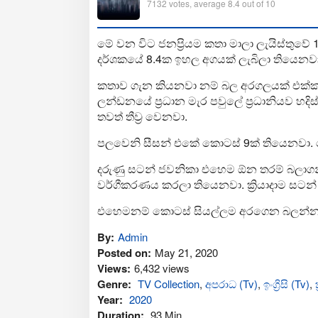
7132
votes, average
8.4
out of 10
මේ වන විට ජනප්‍රියම කතා මාලා ලැයිස්තු
දර්ශකයේ 8.4ක ඉහල අගයක් ලැබිලා තියෙනව
කතාව ගැන කියනවා නම් බල අරගලයක් එක්ක
ලන්ඩනයේ ප්‍රධාන මැර පවුලේ ප්‍රධානියව හද
තවත් තීව්‍ර වෙනවා.
පලවෙනි සීසන් එකේ කොටස් 9ක් තියෙනවා. ද
දරුණු සටන් ජවනිකා එහෙම ඕන තරම් බලාගන්
වර්ගීකරණය කරලා තියෙනවා. ක්‍රියාදාම සටන්
එහෙමනම් කොටස් සියල්ලම අරගෙන බලන්
By:
Admin
Posted on:
May 21, 2020
Views:
6,432 views
Genre:
TV Collection
,
අප‍රාධ (Tv)
,
ඉංග්‍රිසි (Tv)
,
Year:
2020
Duration:
93 Min