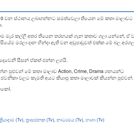
වේ 10 වන ස්ථානය ලබාගන්නට සමත්වෙලා තියෙන මේ කතා මාලාවට
ා.
ම මැර කල්ලි අතර තියෙන තරඟයක් ගැන කතාව ගලා යන්නේ, ඒ
ිස්සියේම මරලා දාන හින්දා ඇති වන අඩුපාඩුවත් එක්ක මේ බල අරග
ෙවෙනි සීසන් ඒකත් එන්න ලගයි.
න පුළුවන් මේ කතා මාලාව Action, Crime, Drama ගනයන්ට
 ජවනිකා වලට කැමති අයට කියාපු කතා මාලාවක් කියන්න පුළුවන්.
නකෝ.
ක්‍රියාදාම (Tv)
,
ත්‍රාසජනක (Tv)
,
නාට්‍යමය (Tv)
,
භාශා (Tv)