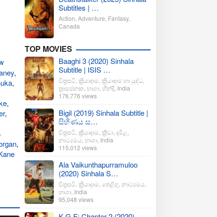
Subtitles | …
Action
,
Adventure
,
Fantasy
,
Canada
TOP MOVIES
Baaghi 3 (2020) Sinhala
w
Subtitle | ISIS …
aney
,
චිත්‍රපටි
,
ක්‍රියාදාම
,
ක්‍රියාදාම හා යුද්ධ
,
huka
,
ත්‍රාසජනක
,
භාශා
,
හින්දි
,
India
176,776 views
ke
,
Bigil (2019) Sinhala Subtitle |
er
,
සිහිණය ස…
චිත්‍රපටි
,
ක්‍රියාදාම
,
ක්‍රීඩා
,
දමිළ
,
s
නාට්‍යමය
,
භාශා
,
India
organ
,
115,012 views
 Kane
Ala Vaikunthapurramuloo
(2020) Sinhala S…
චිත්‍රපටි
,
ක්‍රියාදාම
,
තෙළිගු
,
නාට්‍යමය
,
භාශා
,
India
95,048 views
K.G.F: Chapter 2 (2020)