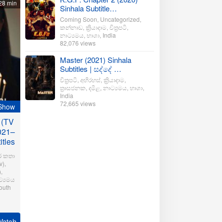
28 min
Sinhala Subtitle…
Coming Soon
,
Uncategorized
,
කන්නාඩ
,
ක්‍රියාදාම
,
චිත්‍රපටි
,
නාට්‍යමය
,
භාශා
,
India
82,076 views
Master (2021) Sinhala
Subtitles | සද්දේ …
චිත්‍රපටි
,
අභිරහස්
,
ක්‍රියාදාම
,
ත්‍රාසජනක
,
දමිළ
,
නාට්‍යමය
,
භාශා
,
India
72,665 views
Show
 (TV
021–
itles
ර කතා
v)
,
)
,
්‍යමය
outh
r
Watch