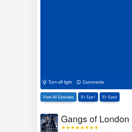
Turn off light
Comments
View All Episodes
S1 Eps1
S1 Eps2
Gangs of London (