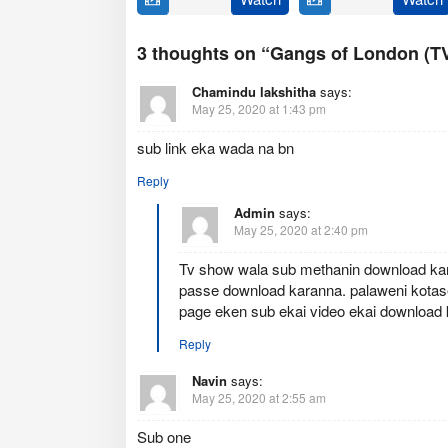
March
Ampaiporn
November
Bernard
2017
2018
3 thoughts on “Gangs of London (TV 
Chamindu lakshitha
says:
May 25, 2020 at 1:43 pm
sub link eka wada na bn
Reply
Admin
says:
May 25, 2020 at 2:40 pm
Tv show wala sub methanin download karann
passe download karanna. palaweni kotase
page eken sub ekai video ekai download
Reply
Navin
says:
May 25, 2020 at 2:55 am
Sub one