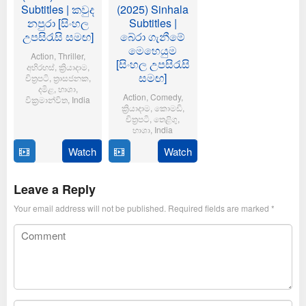
Subtitles | කවුද
(2025) Sinhala
නපුරා [සිංහල
Subtitles |
උපසිරැසි සමඟ]
බේරා ගැනීමේ
මෙහෙයුම
Action
,
Thriller
,
[සිංහල උපසිරැසි
අභිරහස්
,
ක්‍රියාදාම
,
සමඟ]
චිත්‍රපටි
,
ත්‍රාසජනක
,
දමිළ
,
භාශා
,
Action
,
Comedy
,
වික්‍රමාන්විත
,
India
ක්‍රියාදාම
,
කොමඩි
,
චිත්‍රපටි
,
තෙළිගු
,
6
Magizh
භාශා
,
India
Feb
Thirumeni
2025
Watch
Watch
14
Anil
Jan
Ravipudi
2025
Leave a Reply
Your email address will not be published.
Required fields are marked
*