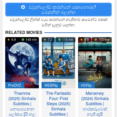
ඩවුන්ලෝඩ් කරන්නේ කොහොමද?
මෙතනින් බලන්න
ඩවුන්ලෝඩ් ලින්ක් වැඩ කරන්නේ නැතිනම් කමෙන්ට් එකක්
මගින් දැනුම් දෙන්න.
RELATED MOVIES
6.9
149 min
7.2
115 min
5.9
153 min
PreDVD
WEBRip
HDRip
Thamma
The Fantastic
Manamey
(2025) Sinhala
Four: First
(2024) Sinhala
Subtitles |
Steps (2025)
Subtitles |
නොපෙනෙන
Sinhala
භාරකරුවෙක්
ලෝකය [සිංහල
Subtitles |
නැති කුෂී