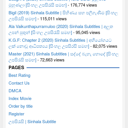
මුහුණලා [සිංහල උපසිරැසි සමඟ]
- 176,774 views
Bigil (2019) Sinhala Subtitle | සිහිණය සහ පලිගැණීම [සිංහල
උපසිරැසි සමඟ]
- 115,011 views
Ala Vaikunthapurramuloo (2020) Sinhala Subtitles | අලුත
උපන් පුතුන් [සිංහල උපසිරැසි සමඟ]
- 95,045 views
K.G.F: Chapter 2 (2020) Sinhala Subtitles | අභියෝගයට
ලක් නොවූ ආධිපත්‍යය [සිංහල උපසිරසි සමඟ]
- 82,075 views
Master (2021) Sinhala Subtitles | සද්දේ බැහැ හොදේ [සිංහල
උපසිරැසි සමඟ]
- 72,663 views
PAGES
Best Rating
Contact Us
DMCA
Index Movie
Order by title
Register
උපසිරැසි | Sinhala Subtitle