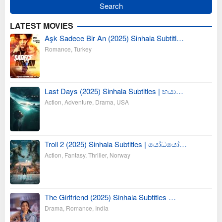
LATEST MOVIES
Aşk Sadece Bir An (2025) Sinhala Subtitl…
Romance
,
Turkey
Last Days (2025) Sinhala Subtitles | භයා…
Action
,
Adventure
,
Drama
,
USA
Troll 2 (2025) Sinhala Subtitles | යෝධයෝ…
Action
,
Fantasy
,
Thriller
,
Norway
The Girlfriend (2025) Sinhala Subtitles …
Drama
,
Romance
,
India