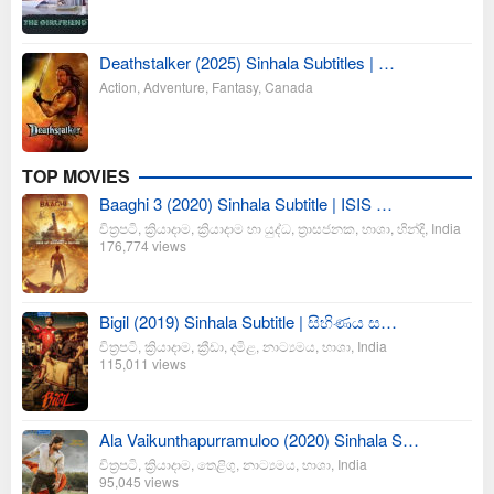
Deathstalker (2025) Sinhala Subtitles | …
Action
,
Adventure
,
Fantasy
,
Canada
TOP MOVIES
Baaghi 3 (2020) Sinhala Subtitle | ISIS …
චිත්‍රපටි
,
ක්‍රියාදාම
,
ක්‍රියාදාම හා යුද්ධ
,
ත්‍රාසජනක
,
භාශා
,
හින්දි
,
India
176,774 views
Bigil (2019) Sinhala Subtitle | සිහිණය ස…
චිත්‍රපටි
,
ක්‍රියාදාම
,
ක්‍රීඩා
,
දමිළ
,
නාට්‍යමය
,
භාශා
,
India
115,011 views
Ala Vaikunthapurramuloo (2020) Sinhala S…
චිත්‍රපටි
,
ක්‍රියාදාම
,
තෙළිගු
,
නාට්‍යමය
,
භාශා
,
India
95,045 views