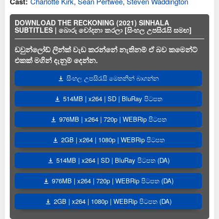
Cast:
Charlotte Kirk
,
Sean Pertwee
,
Steven Waddington
DOWNLOAD THE RECKONING (2021) SINHALA
SUBTITLES | බොරු චෝදනා කරලා [සිංහල උපසිරැසි සමඟ]
ඩවුන්ලෝඩ් ලින්ක් වැඩ කරන්නේ නැතිනම් ඒ බව කමෙන්ට්
එකක් මගින් දැනුම් දෙන්න.
සිංහල උපසිරැසි මෙතනින් බාගන්න
514MB | x264 | SD | BluRay පිටපත
976MB | x264 | 720p | WEBRip පිටපත
2GB | x264 | 1080p | WEBRip පිටපත
514MB | x264 | SD | BluRay පිටපත (DA)
976MB | x264 | 720p | WEBRip පිටපත (DA)
2GB | x264 | 1080p | WEBRip පිටපත (DA)