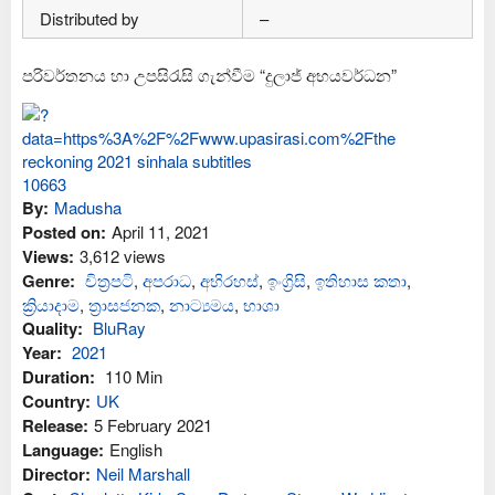
Distributed by
–
පරිවර්තනය හා උපසිරැසි ගැන්වීම “දුලාජ් අභයවර්ධන”
By:
Madusha
Posted on:
April 11, 2021
Views:
3,612 views
Genre:
චිත්‍රපටි
,
අප‍රාධ
,
අභිරහස්
,
ඉංග්‍රිසි
,
ඉතිහාස කතා
,
ක්‍රියාදාම
,
ත්‍රාසජනක
,
නාට්‍යමය
,
භාශා
Quality:
BluRay
Year:
2021
Duration:
110 Min
Country:
UK
Release:
5 February 2021
Language:
English
Director:
Neil Marshall