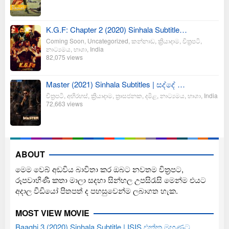
K.G.F: Chapter 2 (2020) Sinhala Subtitle…
Coming Soon
,
Uncategorized
,
කන්නාඩ
,
ක්‍රියාදාම
,
චිත්‍රපටි
,
නාට්‍යමය
,
භාශා
,
India
82,075 views
Master (2021) Sinhala Subtitles | සද්දේ …
චිත්‍රපටි
,
අභිරහස්
,
ක්‍රියාදාම
,
ත්‍රාසජනක
,
දමිළ
,
නාට්‍යමය
,
භාශා
,
India
72,663 views
ABOUT
මෙම වෙබ් අඩවිය බාවිතා කර ඔබට නවතම චිත්‍රපට,
රූපවාහිණී කතා මාලා සදහා සින්හල උපසිරැසි මෙන්ම එයට
අදාල වීඩියෝ පිතපත් ද පහසුවෙන්ම ලබාගත හැක.
MOST VIEW MOVIE
Baaghi 3 (2020) Sinhala Subtitle | ISIS එක්ක මුහුණට