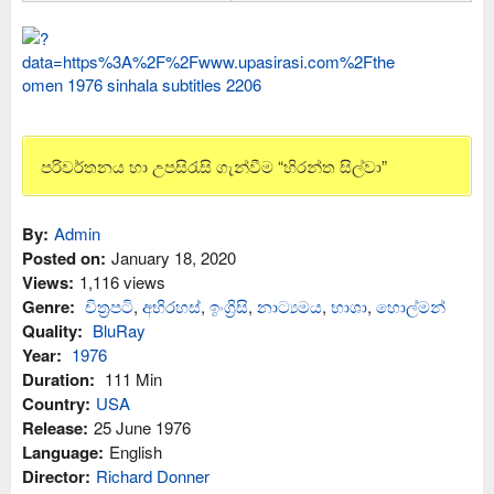
පරිවර්තනය හා උපසිරැසි ගැන්වීම “හිරන්ත සිල්වා”
By:
Admin
Posted on:
January 18, 2020
Views:
1,116 views
Genre:
චිත්‍රපටි
,
අභිරහස්
,
ඉංග්‍රිසි
,
නාට්‍යමය
,
භාශා
,
හොල්මන්
Quality:
BluRay
Year:
1976
Duration:
111 Min
Country:
USA
Release:
25 June 1976
Language:
English
Director:
Richard Donner