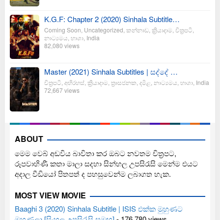
K.G.F: Chapter 2 (2020) Sinhala Subtitle…
Coming Soon
,
Uncategorized
,
කන්නාඩ
,
ක්‍රියාදාම
,
චිත්‍රපටි
,
නාට්‍යමය
,
භාශා
,
India
82,080 views
Master (2021) Sinhala Subtitles | සද්දේ …
චිත්‍රපටි
,
අභිරහස්
,
ක්‍රියාදාම
,
ත්‍රාසජනක
,
දමිළ
,
නාට්‍යමය
,
භාශා
,
India
72,667 views
ABOUT
මෙම වෙබ් අඩවිය බාවිතා කර ඔබට නවතම චිත්‍රපට,
රූපවාහිණී කතා මාලා සදහා සින්හල උපසිරැසි මෙන්ම එයට
අදාල වීඩියෝ පිතපත් ද පහසුවෙන්ම ලබාගත හැක.
MOST VIEW MOVIE
Baaghi 3 (2020) Sinhala Subtitle | ISIS එක්ක මුහුණට
මුහුණලා [සිංහල උපසිරැසි සමඟ]
- 176,780 views