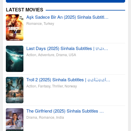
LATEST MOVIES
Aşk Sadece Bir An (2025) Sinhala Subtitl…
Romance
,
Turkey
Last Days (2025) Sinhala Subtitles | භයා…
Action
,
Adventure
,
Drama
,
USA
Troll 2 (2025) Sinhala Subtitles | යෝධයෝ…
Action
,
Fantasy
,
Thriller
,
Norway
The Girlfriend (2025) Sinhala Subtitles …
Drama
,
Romance
,
India