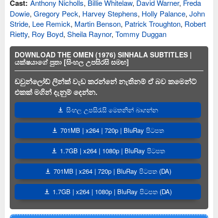
Cast:
Anthony Nicholls
,
Billie Whitelaw
,
David Warner
,
Freda
Dowie
,
Gregory Peck
,
Harvey Stephens
,
Holly Palance
,
John
Stride
,
Lee Remick
,
Martin Benson
,
Patrick Troughton
,
Robert
Rietty
,
Roy Boyd
,
Sheila Raynor
,
Tommy Duggan
DOWNLOAD THE OMEN (1976) SINHALA SUBTITLES |
යක්ෂයාගේ පුතා [සිංහල උපසිරසි සමඟ]
ඩවුන්ලෝඩ් ලින්ක් වැඩ කරන්නේ නැතිනම් ඒ බව කමෙන්ට්
එකක් මගින් දැනුම් දෙන්න.
සිංහල උපසිරැසි මෙතනින් බාගන්න
701MB | x264 | 720p | BluRay පිටපත
1.7GB | x264 | 1080p | BluRay පිටපත
701MB | x264 | 720p | BluRay පිටපත (DA)
1.7GB | x264 | 1080p | BluRay පිටපත (DA)