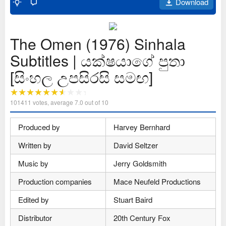
Download
The Omen (1976) Sinhala
Subtitles | යක්ෂයාගේ පුතා
[සිංහල උපසිරසි සමඟ]
101411
votes, average
7.0
out of 10
Produced by
Harvey Bernhard
Written by
David Seltzer
Music by
Jerry Goldsmith
Production companies
Mace Neufeld Productions
Edited by
Stuart Baird
Distributor
20th Century Fox