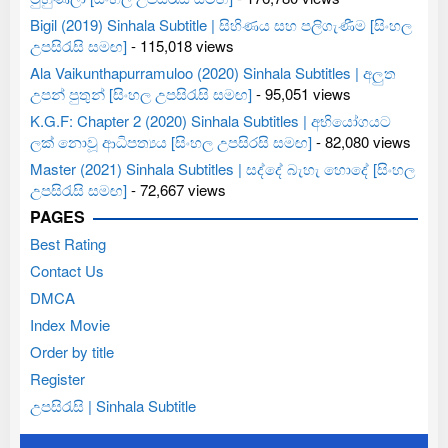
Bigil (2019) Sinhala Subtitle | සිහිණය සහ පලිගැණීම [සිංහල
උපසිරැසි සමඟ]
- 115,018 views
Ala Vaikunthapurramuloo (2020) Sinhala Subtitles | අලුත
උපන් පුතුන් [සිංහල උපසිරැසි සමඟ]
- 95,051 views
K.G.F: Chapter 2 (2020) Sinhala Subtitles | අභියෝගයට
ලක් නොවූ ආධිපත්‍යය [සිංහල උපසිරසි සමඟ]
- 82,080 views
Master (2021) Sinhala Subtitles | සද්දේ බැහැ හොදේ [සිංහල
උපසිරැසි සමඟ]
- 72,667 views
PAGES
Best Rating
Contact Us
DMCA
Index Movie
Order by title
Register
උපසිරැසි | Sinhala Subtitle