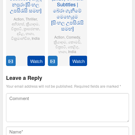
නපුරා [සිංහල
Subtitles |
උපසිරැසි සමඟ]
බේරා ගැනීමේ
මෙහෙයුම
Action
,
Thriller
,
[සිංහල උපසිරැසි
අභිරහස්
,
ක්‍රියාදාම
,
සමඟ]
චිත්‍රපටි
,
ත්‍රාසජනක
,
දමිළ
,
භාශා
,
Action
,
Comedy
,
වික්‍රමාන්විත
,
India
ක්‍රියාදාම
,
කොමඩි
,
චිත්‍රපටි
,
තෙළිගු
,
6
Magizh
භාශා
,
India
Feb
Thirumeni
2025
Watch
Watch
14
Anil
Jan
Ravipudi
2025
Leave a Reply
Your email address will not be published.
Required fields are marked
*