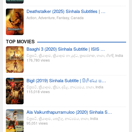
Deathstalker (2025) Sinhala Subtitles | …
Action
,
Adventure
,
Fantasy
,
Canada
TOP MOVIES
Baaghi 3 (2020) Sinhala Subtitle | ISIS …
චිත්‍රපටි
,
ක්‍රියාදාම
,
ක්‍රියාදාම හා යුද්ධ
,
ත්‍රාසජනක
,
භාශා
,
හින්දි
,
India
176,780 views
Bigil (2019) Sinhala Subtitle | සිහිණය ස…
චිත්‍රපටි
,
ක්‍රියාදාම
,
ක්‍රීඩා
,
දමිළ
,
නාට්‍යමය
,
භාශා
,
India
115,018 views
Ala Vaikunthapurramuloo (2020) Sinhala S…
චිත්‍රපටි
,
ක්‍රියාදාම
,
තෙළිගු
,
නාට්‍යමය
,
භාශා
,
India
95,051 views