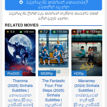
ඩවුන්ලෝඩ් කරන්නේ කොහොමද?
මෙතනින් බලන්න
ඩවුන්ලෝඩ් ලින්ක් වැඩ කරන්නේ නැතිනම් කමෙන්ට් එකක්
මගින් දැනුම් දෙන්න.
RELATED MOVIES
6.9
149 min
7.2
115 min
5.9
153 min
PreDVD
WEBRip
HDRip
Thamma
The Fantastic
Manamey
(2025) Sinhala
Four: First
(2024) Sinhala
Subtitles |
Steps (2025)
Subtitles |
නොපෙනෙන
Sinhala
භාරකරුවෙක්
ලෝකය [සිංහල
Subtitles |
නැති කුෂී
උපසිරැසි සමඟ]
ගැලැක්ටස්
[සිංහල උපසිරැසි