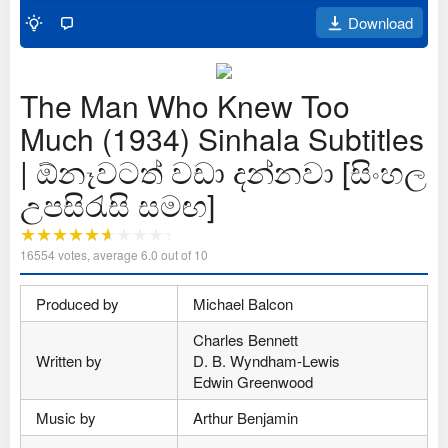
Download
The Man Who Knew Too
Much (1934) Sinhala Subtitles
| ඕනෑවටත් වඩා දන්නවා [සිංහල
උපසිරැසි සමඟ]
16554
votes, average
6.0
out of 10
Produced by
Michael Balcon
Charles Bennett
Written by
D. B. Wyndham-Lewis
Edwin Greenwood
Music by
Arthur Benjamin