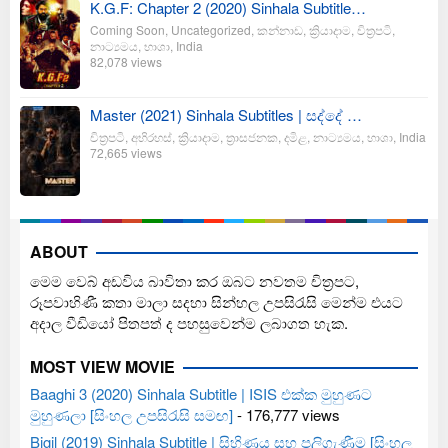
K.G.F: Chapter 2 (2020) Sinhala Subtitle…
Coming Soon
,
Uncategorized
,
කන්නාඩ
,
ක්‍රියාදාම
,
චිත්‍රපටි
,
නාට්‍යමය
,
භාශා
,
India
82,078 views
Master (2021) Sinhala Subtitles | සද්දේ …
චිත්‍රපටි
,
අභිරහස්
,
ක්‍රියාදාම
,
ත්‍රාසජනක
,
දමිළ
,
නාට්‍යමය
,
භාශා
,
India
72,665 views
ABOUT
මෙම වෙබ් අඩවිය බාවිතා කර ඔබට නවතම චිත්‍රපට,
රූපවාහිණී කතා මාලා සදහා සින්හල උපසිරැසි මෙන්ම එයට
අදාල වීඩියෝ පිතපත් ද පහසුවෙන්ම ලබාගත හැක.
MOST VIEW MOVIE
Baaghi 3 (2020) Sinhala Subtitle | ISIS එක්ක මුහුණට
මුහුණලා [සිංහල උපසිරැසි සමඟ]
- 176,777 views
Bigil (2019) Sinhala Subtitle | සිහිණය සහ පලිගැණීම [සිංහල