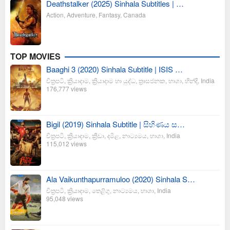
Deathstalker (2025) Sinhala Subtitles | …
Action
,
Adventure
,
Fantasy
,
Canada
TOP MOVIES
Baaghi 3 (2020) Sinhala Subtitle | ISIS …
චිත්‍රපටි
,
ක්‍රියාදාම
,
ක්‍රියාදාම හා යුද්ධ
,
ත්‍රාසජනක
,
භාශා
,
හින්දි
,
India
176,777 views
Bigil (2019) Sinhala Subtitle | සිහිණය ස…
චිත්‍රපටි
,
ක්‍රියාදාම
,
ක්‍රීඩා
,
දමිළ
,
නාට්‍යමය
,
භාශා
,
India
115,012 views
Ala Vaikunthapurramuloo (2020) Sinhala S…
චිත්‍රපටි
,
ක්‍රියාදාම
,
තෙළිගු
,
නාට්‍යමය
,
භාශා
,
India
95,048 views