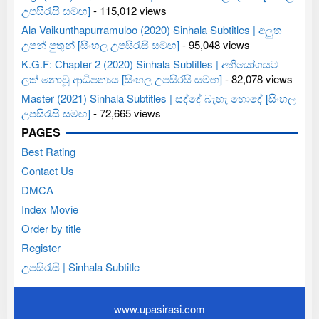
උපසිරැසි සමඟ]
- 115,012 views
Ala Vaikunthapurramuloo (2020) Sinhala Subtitles | අලුත
උපන් පුතුන් [සිංහල උපසිරැසි සමඟ]
- 95,048 views
K.G.F: Chapter 2 (2020) Sinhala Subtitles | අභියෝගයට
ලක් නොවූ ආධිපත්‍යය [සිංහල උපසිරසි සමඟ]
- 82,078 views
Master (2021) Sinhala Subtitles | සද්දේ බැහැ හොදේ [සිංහල
උපසිරැසි සමඟ]
- 72,665 views
PAGES
Best Rating
Contact Us
DMCA
Index Movie
Order by title
Register
උපසිරැසි | Sinhala Subtitle
www.upasirasi.com