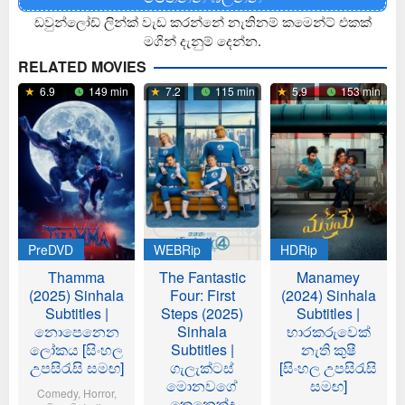
ඩවුන්ලෝඩ් ලින්ක් වැඩ කරන්නේ නැතිනම් කමෙන්ට් එකක්
මගින් දැනුම් දෙන්න.
RELATED MOVIES
6.9
149 min
7.2
115 min
5.9
153 min
PreDVD
WEBRip
HDRip
Thamma
The Fantastic
Manamey
(2025) Sinhala
Four: First
(2024) Sinhala
Subtitles |
Steps (2025)
Subtitles |
නොපෙනෙන
Sinhala
භාරකරුවෙක්
ලෝකය [සිංහල
Subtitles |
නැති කුෂී
උපසිරැසි සමඟ]
ගැලැක්ටස්
[සිංහල උපසිරැසි
මොනවගේ
සමඟ]
Comedy
,
Horror
,
කෙනෙක්ද