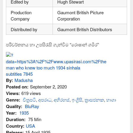
Edited by
Hugh Stewart
Production
Gaumont British Picture
Company
Corporation
Distributed by
Gaumont British Distributors
පරිවර්තනය හා උපසිරැසි ගැන්වීම “රොෂාන් ශමීර”
By:
Madusha
Posted on:
September 2, 2020
Views:
619 views
Genre:
චිත්‍රපටි
,
අප‍රාධ
,
අභිරහස්
,
ඉංග්‍රිසි
,
ත්‍රාසජනක
,
භාශා
Quality:
BluRay
Year:
1935
Duration:
75 Min
Country:
USA
Release:
15 April 1935