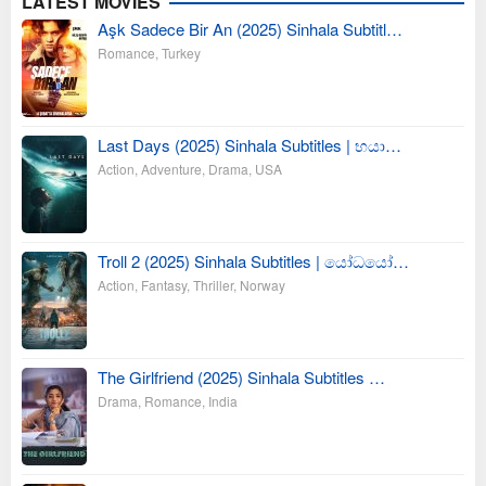
LATEST MOVIES
Aşk Sadece Bir An (2025) Sinhala Subtitl…
Romance
,
Turkey
Last Days (2025) Sinhala Subtitles | භයා…
Action
,
Adventure
,
Drama
,
USA
Troll 2 (2025) Sinhala Subtitles | යෝධයෝ…
Action
,
Fantasy
,
Thriller
,
Norway
The Girlfriend (2025) Sinhala Subtitles …
Drama
,
Romance
,
India