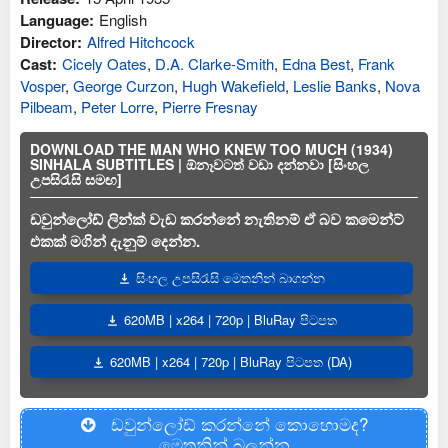
Language:
English
Director:
Alfred Hitchcock
Cast:
Cicely Oates
,
D.A. Clarke-Smith
,
Edna Best
,
Frank
Vosper
,
George Curzon
,
Hugh Wakefield
,
Leslie Banks
,
Nova
Pilbeam
,
Peter Lorre
,
Pierre Fresnay
DOWNLOAD THE MAN WHO KNEW TOO MUCH (1934)
SINHALA SUBTITLES | ඕනෑවටත් වඩා දන්නවා [සිංහල
උපසිරැසි සමඟ]
ඩවුන්ලෝඩ් ලින්ක් වැඩ කරන්නේ නැතිනම් ඒ බව කමෙන්ට්
එකක් මගින් දැනුම් දෙන්න.
සිංහල උපසිරැසි මෙතනින් බාගන්න
620MB | x264 | 720p | BluRay පිටපත
620MB | x264 | 720p | BluRay පිටපත (DA)
ඩවුන්ලෝඩ් කරන්නේ කොහොමද?
මෙතනින් බලන්න