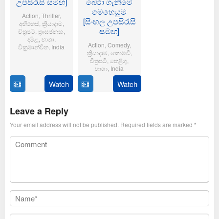
උපසිරැසි සමඟ]
බේරා ගැනීමේ
මෙහෙයුම
Action
,
Thriller
,
[සිංහල උපසිරැසි
අභිරහස්
,
ක්‍රියාදාම
,
සමඟ]
චිත්‍රපටි
,
ත්‍රාසජනක
,
දමිළ
,
භාශා
,
Action
,
Comedy
,
වික්‍රමාන්විත
,
India
ක්‍රියාදාම
,
කොමඩි
,
චිත්‍රපටි
,
තෙළිගු
,
6
Magizh
භාශා
,
India
Feb
Thirumeni
2025
Watch
Watch
14
Anil
Jan
Ravipudi
2025
Leave a Reply
Your email address will not be published.
Required fields are marked
*