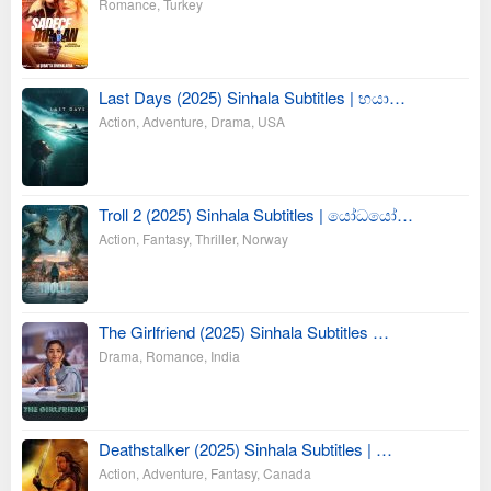
Romance
,
Turkey
Last Days (2025) Sinhala Subtitles | භයා…
Action
,
Adventure
,
Drama
,
USA
Troll 2 (2025) Sinhala Subtitles | යෝධයෝ…
Action
,
Fantasy
,
Thriller
,
Norway
The Girlfriend (2025) Sinhala Subtitles …
Drama
,
Romance
,
India
Deathstalker (2025) Sinhala Subtitles | …
Action
,
Adventure
,
Fantasy
,
Canada