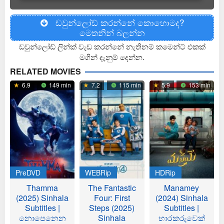
ඩවුන්ලෝඩ් කරන්නේ කොහොමද?
මෙතනින් බලන්න
ඩවුන්ලෝඩ් ලින්ක් වැඩ කරන්නේ නැතිනම් කමෙන්ට් එකක්
මගින් දැනුම් දෙන්න.
RELATED MOVIES
6.9
149 min
7.2
115 min
5.9
153 min
PreDVD
WEBRip
HDRip
Thamma
The Fantastic
Manamey
(2025) Sinhala
Four: First
(2024) Sinhala
Subtitles |
Steps (2025)
Subtitles |
නොපෙනෙන
Sinhala
භාරකරුවෙක්