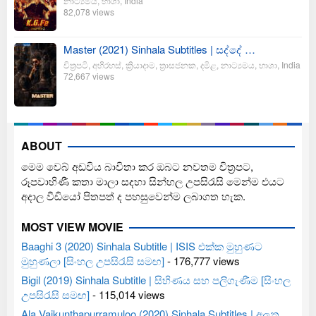
නාට්‍යමය
,
භාශා
,
India
82,078 views
Master (2021) Sinhala Subtitles | සද්දේ …
චිත්‍රපටි
,
අභිරහස්
,
ක්‍රියාදාම
,
ත්‍රාසජනක
,
දමිළ
,
නාට්‍යමය
,
භාශා
,
India
72,667 views
ABOUT
මෙම වෙබ් අඩවිය බාවිතා කර ඔබට නවතම චිත්‍රපට,
රූපවාහිණී කතා මාලා සදහා සින්හල උපසිරැසි මෙන්ම එයට
අදාල වීඩියෝ පිතපත් ද පහසුවෙන්ම ලබාගත හැක.
MOST VIEW MOVIE
Baaghi 3 (2020) Sinhala Subtitle | ISIS එක්ක මුහුණට
මුහුණලා [සිංහල උපසිරැසි සමඟ]
- 176,777 views
Bigil (2019) Sinhala Subtitle | සිහිණය සහ පලිගැණීම [සිංහල
උපසිරැසි සමඟ]
- 115,014 views
Ala Vaikunthapurramuloo (2020) Sinhala Subtitles | අලුත