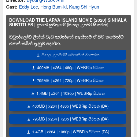
Director:
Cast:
Eddy Lee
,
Hong Bum-ki
,
Kang Shi Hyun
DOWNLOAD THE LARVA ISLAND MOVIE (2020) SINHALA
SUBTITLES | දුපතේ සුමිතුරෝ [සිංහල උපසිරැසි සමඟ]
ඩවුන්ලෝඩ් ලින්ක් වැඩ කරන්නේ නැතිනම් ඒ බව කමෙන්ට්
එකක් මගින් දැනුම් දෙන්න.
සිංහල උපසිරැසි මෙතනින් බාගන්න
400MB | x264 | 480p | WEBRip පිටපත
795MB | x264 | 720p | WEBRip පිටපත
1.4GB | x264 | 1080p | WEBRip පිටපත
400MB | x264 | 480p | WEBRip පිටපත (DA)
795MB | x264 | 720p | WEBRip පිටපත (DA)
1.4GB | x264 | 1080p | WEBRip පිටපත (DA)