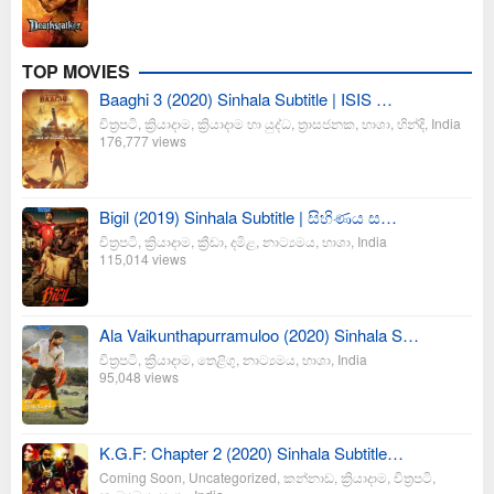
TOP MOVIES
Baaghi 3 (2020) Sinhala Subtitle | ISIS …
චිත්‍රපටි
,
ක්‍රියාදාම
,
ක්‍රියාදාම හා යුද්ධ
,
ත්‍රාසජනක
,
භාශා
,
හින්දි
,
India
176,777 views
Bigil (2019) Sinhala Subtitle | සිහිණය ස…
චිත්‍රපටි
,
ක්‍රියාදාම
,
ක්‍රීඩා
,
දමිළ
,
නාට්‍යමය
,
භාශා
,
India
115,014 views
Ala Vaikunthapurramuloo (2020) Sinhala S…
චිත්‍රපටි
,
ක්‍රියාදාම
,
තෙළිගු
,
නාට්‍යමය
,
භාශා
,
India
95,048 views
K.G.F: Chapter 2 (2020) Sinhala Subtitle…
Coming Soon
,
Uncategorized
,
කන්නාඩ
,
ක්‍රියාදාම
,
චිත්‍රපටි
,