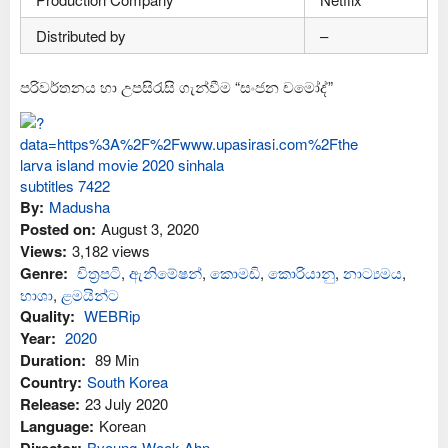
Distributed by
–
පරිවර්තනය හා උපසිරැසි ගැන්වීම “සංජන චමෝද්”
By:
Madusha
Posted on:
August 3, 2020
Views:
3,182 views
Genre:
චිත්‍රපටි
,
ඇනිමේෂන්
,
කොමඩි
,
කොරියානු
,
නාට්‍යමය
,
භාශා
,
ළමයින්ට
Quality:
WEBRip
Year:
2020
Duration:
89 Min
Country:
South Korea
Release:
23 July 2020
Language:
Korean
Byoung-Wook Ahn