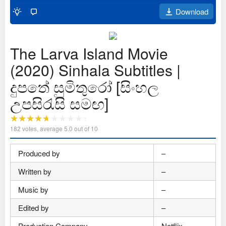
Download
The Larva Island Movie
(2020) Sinhala Subtitles |
දුපතේ සුමිතුරෝ [සිංහල
උපසිරැසි සමඟ]
182
votes, average
5.0
out of 10
Produced by
–
Written by
–
Music by
–
Edited by
–
Production Company
Netflix