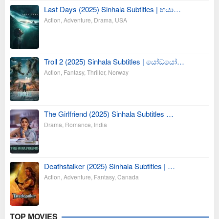
Last Days (2025) Sinhala Subtitles | භයා…
Action
,
Adventure
,
Drama
,
USA
Troll 2 (2025) Sinhala Subtitles | යෝධයෝ…
Action
,
Fantasy
,
Thriller
,
Norway
The Girlfriend (2025) Sinhala Subtitles …
Drama
,
Romance
,
India
Deathstalker (2025) Sinhala Subtitles | …
Action
,
Adventure
,
Fantasy
,
Canada
TOP MOVIES