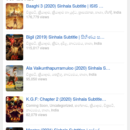
Baaghi 3 (2020) Sinhala Subtitle | ISIS …
චිත්‍රපටි
,
ක්‍රියාදාම
,
ක්‍රියාදාම හා යුද්ධ
,
ත්‍රාසජනක
,
භාශා
,
හින්දි
,
India
176,779 views
Bigil (2019) Sinhala Subtitle | සිහිණය ස…
චිත්‍රපටි
,
ක්‍රියාදාම
,
ක්‍රීඩා
,
දමිළ
,
නාට්‍යමය
,
භාශා
,
India
115,017 views
Ala Vaikunthapurramuloo (2020) Sinhala S…
චිත්‍රපටි
,
ක්‍රියාදාම
,
තෙළිගු
,
නාට්‍යමය
,
භාශා
,
India
95,050 views
K.G.F: Chapter 2 (2020) Sinhala Subtitle…
Coming Soon
,
Uncategorized
,
කන්නාඩ
,
ක්‍රියාදාම
,
චිත්‍රපටි
,
නාට්‍යමය
,
භාශා
,
India
82,079 views
Master (2021) Sinhala Subtitles | සද්දේ …