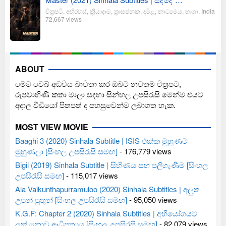
චිත්‍රපටි
,
අභිරහස්
,
ක්‍රියාදාම
,
ත්‍රාසජනක
,
දමිළ
,
නාට්‍යමය
,
භාශා
,
India
72,667 views
ABOUT
මෙම වෙබ් අඩවිය බාවිතා කර ඔබට නවතම චිත්‍රපට,
රූපවාහිණී කතා මාලා සදහා සින්හල උපසිරැසි මෙන්ම එයට
අදාල වීඩියෝ පිතපත් ද පහසුවෙන්ම ලබාගත හැක.
MOST VIEW MOVIE
Baaghi 3 (2020) Sinhala Subtitle | ISIS එක්ක මුහුණට
මුහුණලා [සිංහල උපසිරැසි සමඟ]
- 176,779 views
Bigil (2019) Sinhala Subtitle | සිහිණය සහ පලිගැණීම [සිංහල
උපසිරැසි සමඟ]
- 115,017 views
Ala Vaikunthapurramuloo (2020) Sinhala Subtitles | අලුත
උපන් පුතුන් [සිංහල උපසිරැසි සමඟ]
- 95,050 views
K.G.F: Chapter 2 (2020) Sinhala Subtitles | අභියෝගයට
ලක් නොවූ ආධිපත්‍යය [සිංහල උපසිරසි සමඟ]
- 82,079 views