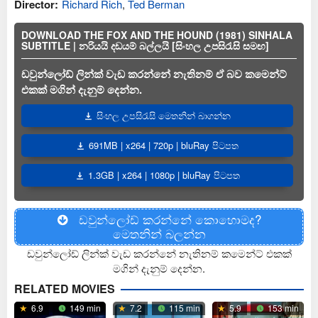
Director:
Richard Rich
,
Ted Berman
DOWNLOAD THE FOX AND THE HOUND (1981) SINHALA
SUBTITLE | නරියයි දඩයම් බල්ලයි [සිංහල උපසිරැසි සමඟ]
ඩවුන්ලෝඩ් ලින්ක් වැඩ කරන්නේ නැතිනම් ඒ බව කමෙන්ට්
එකක් මගින් දැනුම් දෙන්න.
සිංහල උපසිරැසි මෙතනින් බාගන්න
691MB | x264 | 720p | bluRay පිටපත
1.3GB | x264 | 1080p | bluRay පිටපත
ඩවුන්ලෝඩ් කරන්නේ කොහොමද?
මෙතනින් බලන්න
ඩවුන්ලෝඩ් ලින්ක් වැඩ කරන්නේ නැතිනම් කමෙන්ට් එකක්
මගින් දැනුම් දෙන්න.
RELATED MOVIES
6.9
149 min
7.2
115 min
5.9
153 min