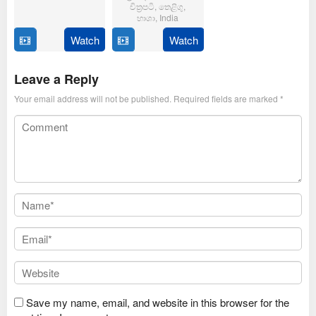
චිත්‍රපටි
,
තෙළිගු
,
6
Magizh
භාශා
,
India
Feb
Thirumeni
2025
Watch
Watch
14
Anil
Jan
Ravipudi
2025
Leave a Reply
Your email address will not be published.
Required fields are marked
*
Save my name, email, and website in this browser for the