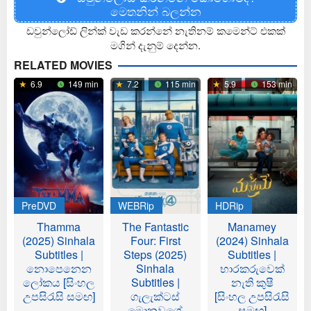
මෙතනින් බලන්න
ඩවුන්ලෝඩ් ලින්ක් වැඩ කරන්නේ නැතිනම් කමෙන්ට් එකක්
මගින් දැනුම් දෙන්න.
RELATED MOVIES
6.9
149 min
7.2
115 min
5.9
153 min
PreDVD
WEBRip
HDRip
Thamma
The Fantastic
Manamey
(2025) Sinhala
Four: First
(2024) Sinhala
Subtitles |
Steps (2025)
Subtitles |
නොපෙනෙන
Sinhala
භාරකරුවෙක්
ලෝකය [සිංහල
Subtitles |
නැති කුෂී
උපසිරැසි සමඟ]
ගැලැක්ටස්
[සිංහල උපසිරැසි
මොනවගේ
සමඟ]