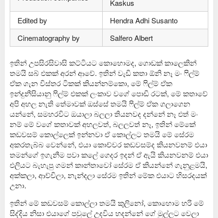
Kaskus
Edited by
Hendra Adhi Susanto
Cinematography by
Salfero Albert
ඉතින් උපසිරසිවාසි කට්ටියට කොහොමද, ගොඩක් කාලෙකින්
තමයි සබ් එකක් අරන් ආවේ. ඉතින් වැඩි කතා ඕනි නෑ මං ෆිල්ම්
ඒක ගැන විස්තර ටිකක් කියන්නම්කො, මේ ෆිල්ම් ඒක
ඉන්දුනීසියානු ෆිල්ම් එකක් ලංකාව වගේ පොඩි රටක්, මේ කතාවේ
අපි අහල නැති තේමාවක් ඔස්සේ තමයි ෆිල්ම් ඒක ගලාගෙන
යන්නේ, සමහරවිට ඔයාලා බලලා තියනවද දන්නේ නෑ එත් මං
නම් මේ වගේ කතාවක් අහලවත්, බලලවත් නෑ, ඉතින් මේකේ
කඩවසම් කොල්ලෙක් ඉන්නවා ඒ කොල්ලට තමයි මේ සේරම
අකරතැබ්බ වෙන්නේ, එයා කොච්චර කඩවසම්ද කියනවනම් එයා
තමන්ගේ ඉගැනීම පවා කලේ ගෙදර ඉදන් ඒ ඇයි කියනවනම් එයා
එලියට බැහැපු ගමන් කාන්තාවෝ සේරම ඒ කියන්නේ ගැනුළමයි,
අක්කලා, ආච්චිලා, නැන්දලා සේරම ඉතින් මේක එයාට හිසරදයක්
උනා.
ඉතින් මේ කඩවසම් කොල්ලා තමයි කුලිනෝ, කොහොම හරි මේ
සිද්දිය නිසා එයාගේ පවුලේ උදවිය හදන්නේ ගේ මුල්ලට වෙලා