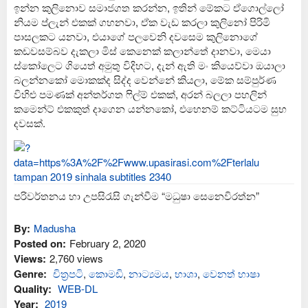
ඉන්න කුලිනොව සමාජගත කරන්න, ඉතින් මේකට ඒගොල්ලෝ
නියම ප්ලැන් එකක් ගහනවා, ඒක වැඩ කරලා කුලිනෝ පිරිමි
පාසලකට යනවා, එයාගේ පලවෙනි දවසෙම කුලිනොගේ
කඩවසම්බව දැකලා මිස් කෙනෙක් කලාන්තේ දානවා, මෙයා
ස්කෝලෙට ගියෙත් අමුතු විදිහට, දැන් ඇති මං කියෙව්වා ඔයාලා
බලන්නකෝ මොකක්ද සිද්ද වෙන්නේ කියලා, මේක සම්පුර්ණ
විහිළු පමණක් අන්තර්ගත ෆිල්ම් එකක්, අරන් බලලා පහලින්
කමෙන්ට් එකකුත් දාගෙන යන්නකෝ, එහෙනම් කට්ටියටම සුභ
දවසක්.
පරිවර්තනය හා උපසිරැසි ගැන්වීම “මධුෂා සෙනෙවිරත්න”
By:
Madusha
Posted on:
February 2, 2020
Views:
2,760 views
Genre:
චිත්‍රපටි
,
කොමඩි
,
නාට්‍යමය
,
භාශා
,
වෙනත් භාෂා
Quality:
WEB-DL
Year:
2019