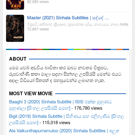
82,080 views
Master (2021) Sinhala Subtitles | සද්දේ …
චිත්‍රපටි
,
අභිරහස්
,
ක්‍රියාදාම
,
ත්‍රාසජනක
,
දමිළ
,
නාට්‍යමය
,
භාශා
,
India
72,667 views
ABOUT
මෙම වෙබ් අඩවිය බාවිතා කර ඔබට නවතම චිත්‍රපට,
රූපවාහිණී කතා මාලා සදහා සින්හල උපසිරැසි මෙන්ම එයට
අදාල වීඩියෝ පිතපත් ද පහසුවෙන්ම ලබාගත හැක.
MOST VIEW MOVIE
Baaghi 3 (2020) Sinhala Subtitle | ISIS එක්ක මුහුණට
මුහුණලා [සිංහල උපසිරැසි සමඟ]
- 176,780 views
Bigil (2019) Sinhala Subtitle | සිහිණය සහ පලිගැණීම [සිංහල
උපසිරැසි සමඟ]
- 115,018 views
Ala Vaikunthapurramuloo (2020) Sinhala Subtitles | අලුත