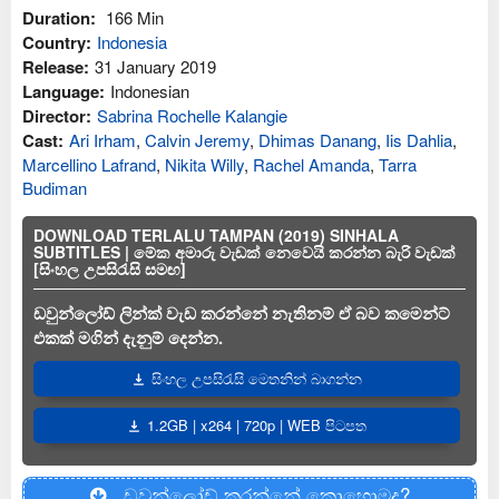
Duration:
166 Min
Country:
Indonesia
Release:
31 January 2019
Language:
Indonesian
Director:
Sabrina Rochelle Kalangie
Cast:
Ari Irham
,
Calvin Jeremy
,
Dhimas Danang
,
Iis Dahlia
,
Marcellino Lafrand
,
Nikita Willy
,
Rachel Amanda
,
Tarra
Budiman
DOWNLOAD TERLALU TAMPAN (2019) SINHALA
SUBTITLES | මේක අමාරු වැඩක් නෙවෙයි කරන්න බැරි වැඩක්
[සිංහල උපසිරැසි සමඟ]
ඩවුන්ලෝඩ් ලින්ක් වැඩ කරන්නේ නැතිනම් ඒ බව කමෙන්ට්
එකක් මගින් දැනුම් දෙන්න.
සිංහල උපසිරැසි මෙතනින් බාගන්න
1.2GB | x264 | 720p | WEB පිටපත
ඩවුන්ලෝඩ් කරන්නේ කොහොමද?