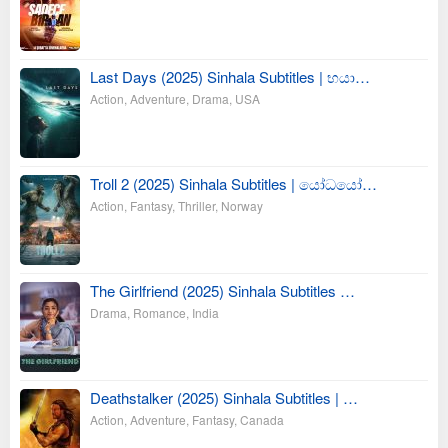
Last Days (2025) Sinhala Subtitles | භයා…
Action
,
Adventure
,
Drama
,
USA
Troll 2 (2025) Sinhala Subtitles | යෝධයෝ…
Action
,
Fantasy
,
Thriller
,
Norway
The Girlfriend (2025) Sinhala Subtitles …
Drama
,
Romance
,
India
Deathstalker (2025) Sinhala Subtitles | …
Action
,
Adventure
,
Fantasy
,
Canada