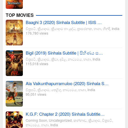
TOP MOVIES
Baaghi 3 (2020) Sinhala Subtitle | ISIS …
චිත්‍රපටි
,
ක්‍රියාදාම
,
ක්‍රියාදාම හා යුද්ධ
,
ත්‍රාසජනක
,
භාශා
,
හින්දි
,
India
176,780 views
Bigil (2019) Sinhala Subtitle | සිහිණය ස…
චිත්‍රපටි
,
ක්‍රියාදාම
,
ක්‍රීඩා
,
දමිළ
,
නාට්‍යමය
,
භාශා
,
India
115,018 views
Ala Vaikunthapurramuloo (2020) Sinhala S…
චිත්‍රපටි
,
ක්‍රියාදාම
,
තෙළිගු
,
නාට්‍යමය
,
භාශා
,
India
95,051 views
K.G.F: Chapter 2 (2020) Sinhala Subtitle…
Coming Soon
,
Uncategorized
,
කන්නාඩ
,
ක්‍රියාදාම
,
චිත්‍රපටි
,
නාට්‍යමය
,
භාශා
,
India