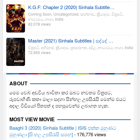
K.G.F: Chapter 2 (2020) Sinhala Subtitle…
Coming Soon
,
Uncategorized
,
කන්නාඩ
,
ක්‍රියාදාම
,
චිත්‍රපටි
,
නාට්‍යමය
,
භාශා
,
India
82,078 views
Master (2021) Sinhala Subtitles | සද්දේ …
චිත්‍රපටි
,
අභිරහස්
,
ක්‍රියාදාම
,
ත්‍රාසජනක
,
දමිළ
,
නාට්‍යමය
,
භාශා
,
India
72,665 views
ABOUT
මෙම වෙබ් අඩවිය බාවිතා කර ඔබට නවතම චිත්‍රපට,
රූපවාහිණී කතා මාලා සදහා සින්හල උපසිරැසි මෙන්ම එයට
අදාල වීඩියෝ පිතපත් ද පහසුවෙන්ම ලබාගත හැක.
MOST VIEW MOVIE
Baaghi 3 (2020) Sinhala Subtitle | ISIS එක්ක මුහුණට
මුහුණලා [සිංහල උපසිරැසි සමඟ]
- 176,776 views