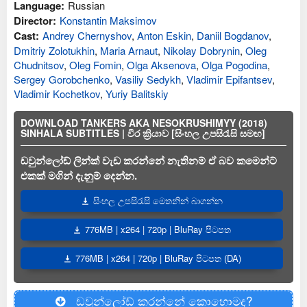
Language:
Russian
Director:
Konstantin Maksimov
Cast:
Andrey Chernyshov
,
Anton Eskin
,
Daniil Bogdanov
,
Dmitriy Zolotukhin
,
Maria Arnaut
,
Nikolay Dobrynin
,
Oleg
Chudnitsov
,
Oleg Fomin
,
Olga Aksenova
,
Olga Pogodina
,
Sergey Gorobchenko
,
Vasiliy Sedykh
,
Vladimir Epifantsev
,
Vladimir Kochetkov
,
Yuriy Balitskiy
DOWNLOAD TANKERS AKA NESOKRUSHIMYY (2018)
SINHALA SUBTITLES | වීර ක්‍රියාව [සිංහල උපසිරැසි සමඟ]
ඩවුන්ලෝඩ් ලින්ක් වැඩ කරන්නේ නැතිනම් ඒ බව කමෙන්ට්
එකක් මගින් දැනුම් දෙන්න.
සිංහල උපසිරැසි මෙතනින් බාගන්න
776MB | x264 | 720p | BluRay පිටපත
776MB | x264 | 720p | BluRay පිටපත (DA)
ඩවුන්ලෝඩ් කරන්නේ කොහොමද?