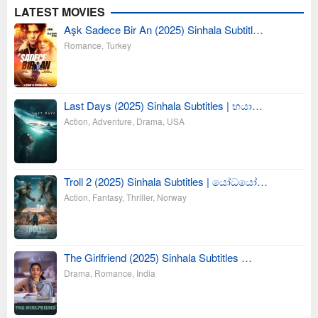
LATEST MOVIES
Aşk Sadece Bir An (2025) Sinhala Subtitl…
Romance
,
Turkey
Last Days (2025) Sinhala Subtitles | භයා…
Action
,
Adventure
,
Drama
,
USA
Troll 2 (2025) Sinhala Subtitles | යෝධයෝ…
Action
,
Fantasy
,
Thriller
,
Norway
The Girlfriend (2025) Sinhala Subtitles …
Drama
,
Romance
,
India