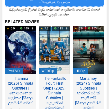
මෙතනින් බලන්න
ඩවුන්ලෝඩ් ලින්ක් වැඩ කරන්නේ නැතිනම් කමෙන්ට් එකක්
මගින් දැනුම් දෙන්න.
RELATED MOVIES
6.9
149 min
7.2
115 min
5.9
153 min
PreDVD
WEBRip
HDRip
Thamma
The Fantastic
Manamey
(2025) Sinhala
Four: First
(2024) Sinhala
Subtitles |
Steps (2025)
Subtitles |
නොපෙනෙන
Sinhala
භාරකරුවෙක්
ලෝකය [සිංහල
Subtitles |
නැති කුෂී
උපසිරැසි සමඟ]
ගැලැක්ටස්
[සිංහල උපසිරැසි
මොනවගේ
සමඟ]