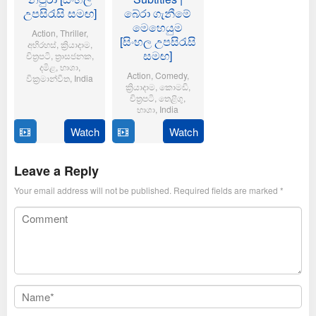
උපසිරැසි සමඟ]
බේරා ගැනීමේ
මෙහෙයුම
Action
,
Thriller
,
[සිංහල උපසිරැසි
අභිරහස්
,
ක්‍රියාදාම
,
සමඟ]
චිත්‍රපටි
,
ත්‍රාසජනක
,
දමිළ
,
භාශා
,
Action
,
Comedy
,
වික්‍රමාන්විත
,
India
ක්‍රියාදාම
,
කොමඩි
,
චිත්‍රපටි
,
තෙළිගු
,
6
Magizh
භාශා
,
India
Feb
Thirumeni
2025
Watch
Watch
14
Anil
Jan
Ravipudi
2025
Leave a Reply
Your email address will not be published.
Required fields are marked
*