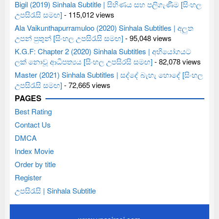
Bigil (2019) Sinhala Subtitle | සිහිණය සහ පලිගැණීම [සිංහල
උපසිරැසි සමඟ]
- 115,012 views
Ala Vaikunthapurramuloo (2020) Sinhala Subtitles | අලුත
උපන් පුතුන් [සිංහල උපසිරැසි සමඟ]
- 95,048 views
K.G.F: Chapter 2 (2020) Sinhala Subtitles | අභියෝගයට
ලක් නොවූ ආධිපත්‍යය [සිංහල උපසිරසි සමඟ]
- 82,078 views
Master (2021) Sinhala Subtitles | සද්දේ බැහැ හොදේ [සිංහල
උපසිරැසි සමඟ]
- 72,665 views
PAGES
Best Rating
Contact Us
DMCA
Index Movie
Order by title
Register
උපසිරැසි | Sinhala Subtitle