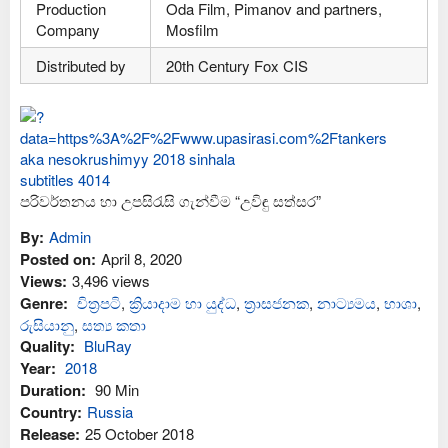
Production
Oda Film, Pimanov and partners,
Company
Mosfilm
Distributed by
20th Century Fox CIS
පරිවර්තනය හා උපසිරැසි ගැන්වීම “උවිඳු සත්සර”
By:
Admin
Posted on:
April 8, 2020
Views:
3,496 views
Genre:
චිත්‍රපටි
,
ක්‍රියාදාම හා යුද්ධ
,
ත්‍රාසජනක
,
නාට්‍යමය
,
භාශා
,
රුසියානු
,
සත්‍ය කතා
Quality:
BluRay
Year:
2018
Duration:
90 Min
Country:
Russia
Release:
25 October 2018