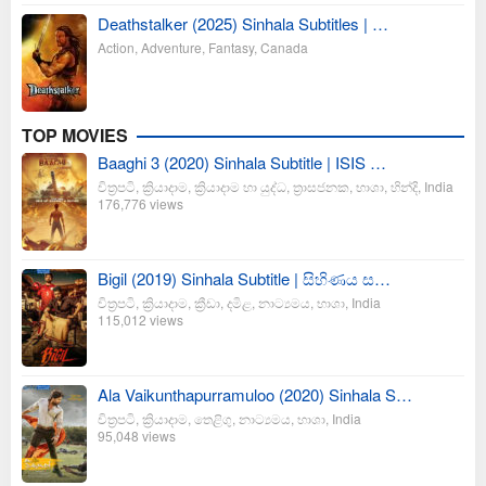
Deathstalker (2025) Sinhala Subtitles | …
Action
,
Adventure
,
Fantasy
,
Canada
TOP MOVIES
Baaghi 3 (2020) Sinhala Subtitle | ISIS …
චිත්‍රපටි
,
ක්‍රියාදාම
,
ක්‍රියාදාම හා යුද්ධ
,
ත්‍රාසජනක
,
භාශා
,
හින්දි
,
India
176,776 views
Bigil (2019) Sinhala Subtitle | සිහිණය ස…
චිත්‍රපටි
,
ක්‍රියාදාම
,
ක්‍රීඩා
,
දමිළ
,
නාට්‍යමය
,
භාශා
,
India
115,012 views
Ala Vaikunthapurramuloo (2020) Sinhala S…
චිත්‍රපටි
,
ක්‍රියාදාම
,
තෙළිගු
,
නාට්‍යමය
,
භාශා
,
India
95,048 views