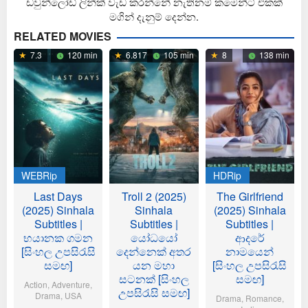
ඩවුන්ලෝඩ් ලින්ක් වැඩ කරන්නේ නැතිනම් කමෙන්ට් එකක්
මගින් දැනුම් දෙන්න.
RELATED MOVIES
7.3
120 min
6.817
105 min
8
138 min
WEBRip
HDRip
Last Days
Troll 2 (2025)
The Girlfriend
(2025) Sinhala
Sinhala
(2025) Sinhala
Subtitles |
Subtitles |
Subtitles |
භයානක ගමන
යෝධයෝ
ආදරේ
[සිංහල උපසිරැසි
දෙන්නෙක් අතර
නාමයෙන්
සමඟ]
යන මහා
[සිංහල උපසිරැසි
සටනක් [සිංහල
සමඟ]
Action
,
Adventure
,
උපසිරැසි සමඟ]
Drama
,
USA
Drama
,
Romance
,