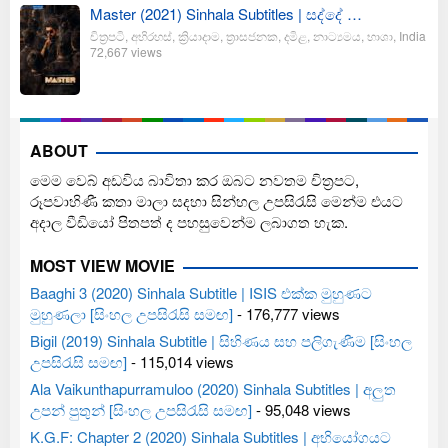
Master (2021) Sinhala Subtitles | සද්දේ …
චිත්‍රපටි
,
අභිරහස්
,
ක්‍රියාදාම
,
ත්‍රාසජනක
,
දමිළ
,
නාට්‍යමය
,
භාශා
,
India
72,667 views
ABOUT
මෙම වෙබ් අඩවිය බාවිතා කර ඔබට නවතම චිත්‍රපට,
රූපවාහිණී කතා මාලා සදහා සින්හල උපසිරැසි මෙන්ම එයට
අදාල වීඩියෝ පිතපත් ද පහසුවෙන්ම ලබාගත හැක.
MOST VIEW MOVIE
Baaghi 3 (2020) Sinhala Subtitle | ISIS එක්ක මුහුණට
මුහුණලා [සිංහල උපසිරැසි සමඟ]
- 176,777 views
Bigil (2019) Sinhala Subtitle | සිහිණය සහ පලිගැණීම [සිංහල
උපසිරැසි සමඟ]
- 115,014 views
Ala Vaikunthapurramuloo (2020) Sinhala Subtitles | අලුත
උපන් පුතුන් [සිංහල උපසිරැසි සමඟ]
- 95,048 views
K.G.F: Chapter 2 (2020) Sinhala Subtitles | අභියෝගයට