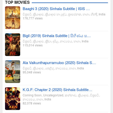
TOP MOVIES
Baaghi 3 (2020) Sinhala Subtitle | ISIS …
චිත්‍රපටි
,
ක්‍රියාදාම
,
ක්‍රියාදාම හා යුද්ධ
,
ත්‍රාසජනක
,
භාශා
,
හින්දි
,
India
176,777 views
Bigil (2019) Sinhala Subtitle | සිහිණය ස…
චිත්‍රපටි
,
ක්‍රියාදාම
,
ක්‍රීඩා
,
දමිළ
,
නාට්‍යමය
,
භාශා
,
India
115,014 views
Ala Vaikunthapurramuloo (2020) Sinhala S…
චිත්‍රපටි
,
ක්‍රියාදාම
,
තෙළිගු
,
නාට්‍යමය
,
භාශා
,
India
95,048 views
K.G.F: Chapter 2 (2020) Sinhala Subtitle…
Coming Soon
,
Uncategorized
,
කන්නාඩ
,
ක්‍රියාදාම
,
චිත්‍රපටි
,
නාට්‍යමය
,
භාශා
,
India
82,078 views