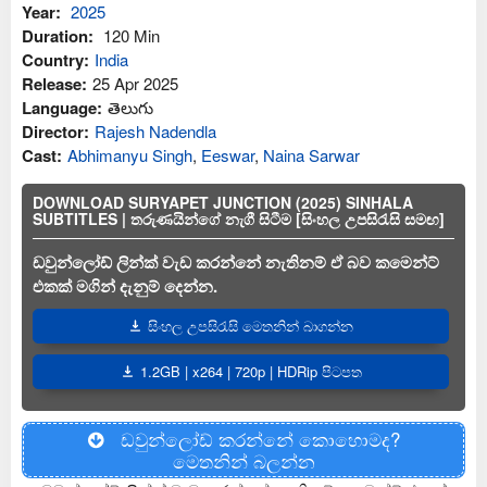
Year:
2025
Duration:
120 Min
Country:
India
Release:
25 Apr 2025
Language:
తెలుగు
Director:
Rajesh Nadendla
Cast:
Abhimanyu Singh
,
Eeswar
,
Naina Sarwar
DOWNLOAD SURYAPET JUNCTION (2025) SINHALA
SUBTITLES | තරුණයින්ගේ නැගී සිටීම [සිංහල උපසිරැසි සමඟ]
ඩවුන්ලෝඩ් ලින්ක් වැඩ කරන්නේ නැතිනම් ඒ බව කමෙන්ට්
එකක් මගින් දැනුම් දෙන්න.
සිංහල උපසිරැසි මෙතනින් බාගන්න
1.2GB | x264 | 720p | HDRip පිටපත
ඩවුන්ලෝඩ් කරන්නේ කොහොමද?
මෙතනින් බලන්න