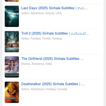
Last Days (2025) Sinhala Subtitles | භයා…
Action
,
Adventure
,
Drama
,
USA
Troll 2 (2025) Sinhala Subtitles | යෝධයෝ…
Action
,
Fantasy
,
Thriller
,
Norway
The Girlfriend (2025) Sinhala Subtitles …
Drama
,
Romance
,
India
Deathstalker (2025) Sinhala Subtitles | …
Action
,
Adventure
,
Fantasy
,
Canada