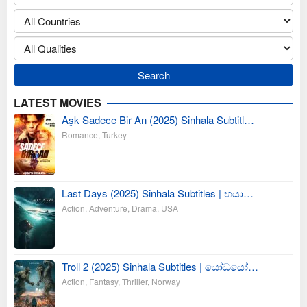
LATEST MOVIES
Aşk Sadece Bir An (2025) Sinhala Subtitl…
Romance
,
Turkey
Last Days (2025) Sinhala Subtitles | භයා…
Action
,
Adventure
,
Drama
,
USA
Troll 2 (2025) Sinhala Subtitles | යෝධයෝ…
Action
,
Fantasy
,
Thriller
,
Norway