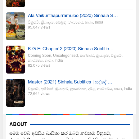
Ala Vaikunthapurramuloo (2020) Sinhala S…
චිත්‍රපටි
,
ක්‍රියාදාම
,
තෙළිගු
,
නාට්‍යමය
,
භාශා
,
India
95,047 views
K.G.F: Chapter 2 (2020) Sinhala Subtitle…
Coming Soon
,
Uncategorized
,
කන්නාඩ
,
ක්‍රියාදාම
,
චිත්‍රපටි
,
නාට්‍යමය
,
භාශා
,
India
82,075 views
Master (2021) Sinhala Subtitles | සද්දේ …
චිත්‍රපටි
,
අභිරහස්
,
ක්‍රියාදාම
,
ත්‍රාසජනක
,
දමිළ
,
නාට්‍යමය
,
භාශා
,
India
72,664 views
ABOUT
මෙම වෙබ් අඩවිය බාවිතා කර ඔබට නවතම චිත්‍රපට,