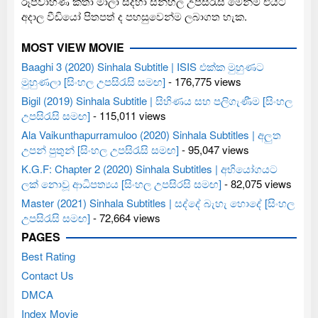
රූපවාහිණී කතා මාලා සදහා සින්හල උපසිරැසි මෙන්ම එයට
අදාල වීඩියෝ පිතපත් ද පහසුවෙන්ම ලබාගත හැක.
MOST VIEW MOVIE
Baaghi 3 (2020) Sinhala Subtitle | ISIS එක්ක මුහුණට
මුහුණලා [සිංහල උපසිරැසි සමඟ]
- 176,775 views
Bigil (2019) Sinhala Subtitle | සිහිණය සහ පලිගැණීම [සිංහල
උපසිරැසි සමඟ]
- 115,011 views
Ala Vaikunthapurramuloo (2020) Sinhala Subtitles | අලුත
උපන් පුතුන් [සිංහල උපසිරැසි සමඟ]
- 95,047 views
K.G.F: Chapter 2 (2020) Sinhala Subtitles | අභියෝගයට
ලක් නොවූ ආධිපත්‍යය [සිංහල උපසිරසි සමඟ]
- 82,075 views
Master (2021) Sinhala Subtitles | සද්දේ බැහැ හොදේ [සිංහල
උපසිරැසි සමඟ]
- 72,664 views
PAGES
Best Rating
Contact Us
DMCA
Index Movie