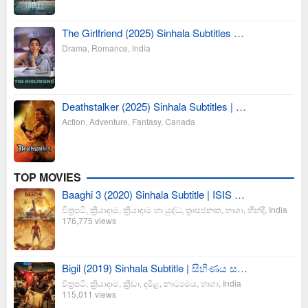
The Girlfriend (2025) Sinhala Subtitles …
Drama
,
Romance
,
India
Deathstalker (2025) Sinhala Subtitles | …
Action
,
Adventure
,
Fantasy
,
Canada
TOP MOVIES
Baaghi 3 (2020) Sinhala Subtitle | ISIS …
චිත්‍රපටි
,
ක්‍රියාදාම
,
ක්‍රියාදාම හා යුද්ධ
,
ත්‍රාසජනක
,
භාශා
,
හින්දි
,
India
176,775 views
Bigil (2019) Sinhala Subtitle | සිහිණය ස…
චිත්‍රපටි
,
ක්‍රියාදාම
,
ක්‍රීඩා
,
දමිළ
,
නාට්‍යමය
,
භාශා
,
India
115,011 views