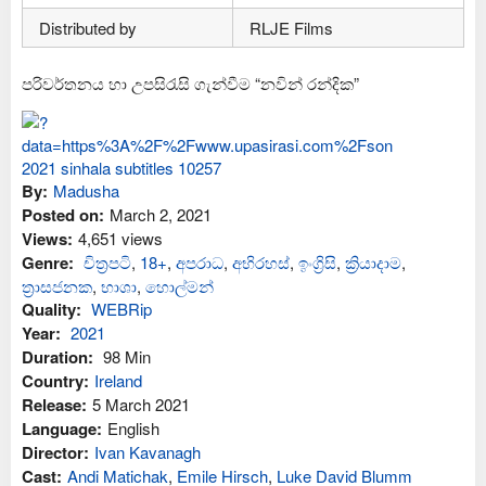
Distributed by
RLJE Films
පරිවර්තනය හා උපසිරැසි ගැන්වීම “නවින් රන්දික”
By:
Madusha
Posted on:
March 2, 2021
Views:
4,651 views
Genre:
චිත්‍රපටි
,
18+
,
අප‍රාධ
,
අභිරහස්
,
ඉංග්‍රිසි
,
ක්‍රියාදාම
,
ත්‍රාසජනක
,
භාශා
,
හොල්මන්
Quality:
WEBRip
Year:
2021
Duration:
98 Min
Country:
Ireland
Release:
5 March 2021
Language:
English
Director:
Ivan Kavanagh
Cast:
Andi Matichak
,
Emile Hirsch
,
Luke David Blumm