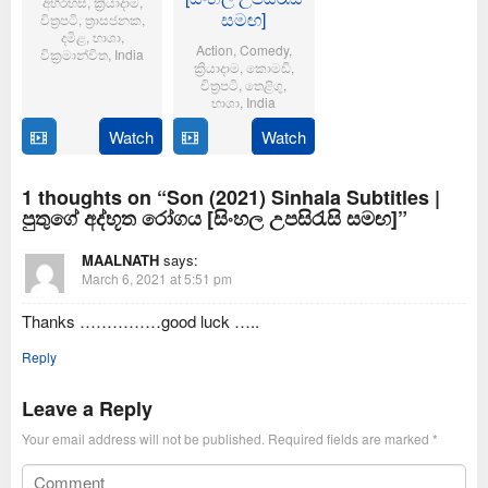
අභිරහස්
,
ක්‍රියාදාම
,
සමඟ]
චිත්‍රපටි
,
ත්‍රාසජනක
,
දමිළ
,
භාශා
,
Action
,
Comedy
,
වික්‍රමාන්විත
,
India
ක්‍රියාදාම
,
කොමඩි
,
චිත්‍රපටි
,
තෙළිගු
,
6
Magizh
භාශා
,
India
Feb
Thirumeni
2025
Watch
Watch
14
Anil
Jan
Ravipudi
2025
1 thoughts on “Son (2021) Sinhala Subtitles |
පුතුගේ අද්භූත රෝගය [සිංහල උපසිරැසි සමඟ]”
MAALNATH
says:
March 6, 2021 at 5:51 pm
Thanks ……………good luck …..
Reply
Leave a Reply
Your email address will not be published.
Required fields are marked
*