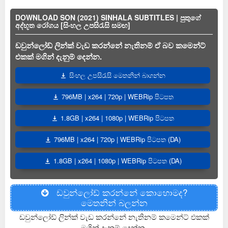
DOWNLOAD SON (2021) SINHALA SUBTITLES | පුතුගේ
අද්භූත රෝගය [සිංහල උපසිරැසි සමඟ]
ඩවුන්ලෝඩ් ලින්ක් වැඩ කරන්නේ නැතිනම් ඒ බව කමෙන්ට්
එකක් මගින් දැනුම් දෙන්න.
සිංහල උපසිරැසි මෙතනින් බාගන්න
796MB | x264 | 720p | WEBRip පිටපත
1.8GB | x264 | 1080p | WEBRip පිටපත
796MB | x264 | 720p | WEBRip පිටපත (DA)
1.8GB | x264 | 1080p | WEBRip පිටපත (DA)
ඩවුන්ලෝඩ් කරන්නේ කොහොමද?
මෙතනින් බලන්න
ඩවුන්ලෝඩ් ලින්ක් වැඩ කරන්නේ නැතිනම් කමෙන්ට් එකක්
මගින් දැනුම් දෙන්න.