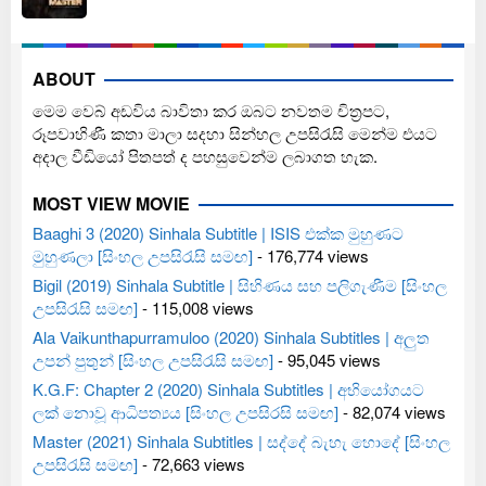
ABOUT
මෙම වෙබ් අඩවිය බාවිතා කර ඔබට නවතම චිත්‍රපට,
රූපවාහිණී කතා මාලා සදහා සින්හල උපසිරැසි මෙන්ම එයට
අදාල වීඩියෝ පිතපත් ද පහසුවෙන්ම ලබාගත හැක.
MOST VIEW MOVIE
Baaghi 3 (2020) Sinhala Subtitle | ISIS එක්ක මුහුණට
මුහුණලා [සිංහල උපසිරැසි සමඟ]
- 176,774 views
Bigil (2019) Sinhala Subtitle | සිහිණය සහ පලිගැණීම [සිංහල
උපසිරැසි සමඟ]
- 115,008 views
Ala Vaikunthapurramuloo (2020) Sinhala Subtitles | අලුත
උපන් පුතුන් [සිංහල උපසිරැසි සමඟ]
- 95,045 views
K.G.F: Chapter 2 (2020) Sinhala Subtitles | අභියෝගයට
ලක් නොවූ ආධිපත්‍යය [සිංහල උපසිරසි සමඟ]
- 82,074 views
Master (2021) Sinhala Subtitles | සද්දේ බැහැ හොදේ [සිංහල
උපසිරැසි සමඟ]
- 72,663 views