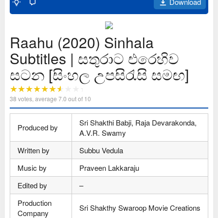
Download
Raahu (2020) Sinhala
Subtitles | සතුරාට එරෙහිව
සටන [සිංහල උපසිරැසි සමඟ]
38
votes, average
7.0
out of 10
Sri Shakthi Babji, Raja Devarakonda,
Produced by
A.V.R. Swamy
Written by
Subbu Vedula
Music by
Praveen Lakkaraju
Edited by
–
Production
Sri Shakthy Swaroop Movie Creations
Company