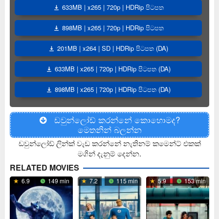
633MB | x265 | 720p | HDRip පිටපත
898MB | x265 | 720p | HDRip පිටපත
201MB | x264 | SD | HDRip පිටපත (DA)
633MB | x265 | 720p | HDRip පිටපත (DA)
898MB | x265 | 720p | HDRip පිටපත (DA)
ඩවුන්ලෝඩ් කරන්නේ කොහොමද?
මෙතනින් බලන්න
ඩවුන්ලෝඩ් ලින්ක් වැඩ කරන්නේ නැතිනම් කමෙන්ට් එකක්
මගින් දැනුම් දෙන්න.
RELATED MOVIES
6.9
149 min
7.2
115 min
5.9
153 min