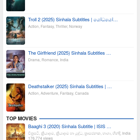
Troll 2 (2025) Sinhala Subtitles | යෝධයෝ…
Action
,
Fantasy
,
Thriller
,
Norway
The Girlfriend (2025) Sinhala Subtitles …
Drama
,
Romance
,
India
Deathstalker (2025) Sinhala Subtitles | …
Action
,
Adventure
,
Fantasy
,
Canada
TOP MOVIES
Baaghi 3 (2020) Sinhala Subtitle | ISIS …
චිත්‍රපටි
,
ක්‍රියාදාම
,
ක්‍රියාදාම හා යුද්ධ
,
ත්‍රාසජනක
,
භාශා
,
හින්දි
,
India
176,774 views