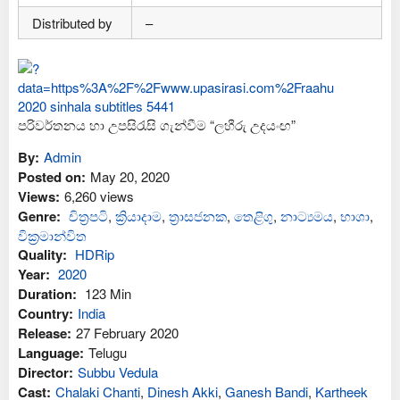
Distributed by
–
පරිවර්තනය හා උපසිරැසි ගැන්වීම “ලහීරු උදයංඟ”
By:
Admin
Posted on:
May 20, 2020
Views:
6,260 views
Genre:
චිත්‍රපටි
,
ක්‍රියාදාම
,
ත්‍රාසජනක
,
තෙළිගු
,
නාට්‍යමය
,
භාශා
,
වික්‍රමාන්විත
Quality:
HDRip
Year:
2020
Duration:
123 Min
Country:
India
Release:
27 February 2020
Language:
Telugu
Director:
Subbu Vedula
Cast:
Chalaki Chanti
,
Dinesh Akki
,
Ganesh Bandi
,
Kartheek