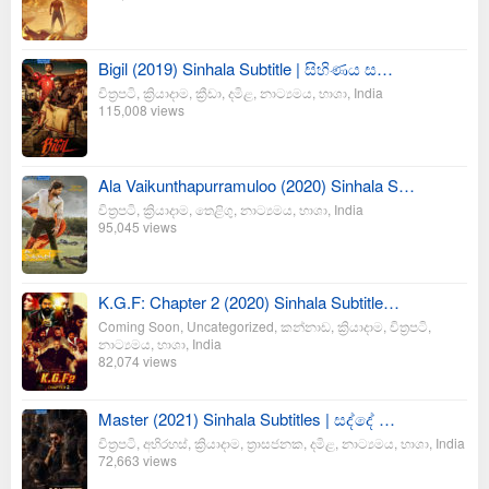
Bigil (2019) Sinhala Subtitle | සිහිණය ස…
චිත්‍රපටි
,
ක්‍රියාදාම
,
ක්‍රීඩා
,
දමිළ
,
නාට්‍යමය
,
භාශා
,
India
115,008 views
Ala Vaikunthapurramuloo (2020) Sinhala S…
චිත්‍රපටි
,
ක්‍රියාදාම
,
තෙළිගු
,
නාට්‍යමය
,
භාශා
,
India
95,045 views
K.G.F: Chapter 2 (2020) Sinhala Subtitle…
Coming Soon
,
Uncategorized
,
කන්නාඩ
,
ක්‍රියාදාම
,
චිත්‍රපටි
,
නාට්‍යමය
,
භාශා
,
India
82,074 views
Master (2021) Sinhala Subtitles | සද්දේ …
චිත්‍රපටි
,
අභිරහස්
,
ක්‍රියාදාම
,
ත්‍රාසජනක
,
දමිළ
,
නාට්‍යමය
,
භාශා
,
India
72,663 views