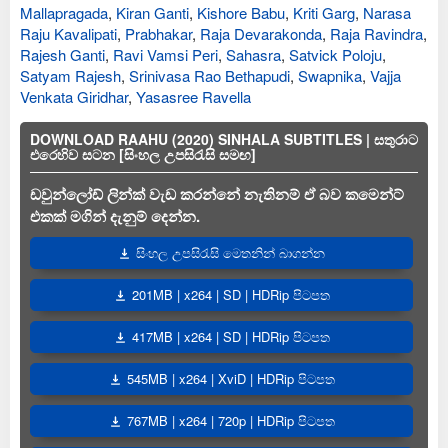
Mallapragada
,
Kiran Ganti
,
Kishore Babu
,
Kriti Garg
,
Narasa
Raju Kavalipati
,
Prabhakar
,
Raja Devarakonda
,
Raja Ravindra
,
Rajesh Ganti
,
Ravi Vamsi Peri
,
Sahasra
,
Satvick Poloju
,
Satyam Rajesh
,
Srinivasa Rao Bethapudi
,
Swapnika
,
Vajja
Venkata Giridhar
,
Yasasree Ravella
DOWNLOAD RAAHU (2020) SINHALA SUBTITLES | සතුරාට
එරෙහිව සටන [සිංහල උපසිරැසි සමඟ]
ඩවුන්ලෝඩ් ලින්ක් වැඩ කරන්නේ නැතිනම් ඒ බව කමෙන්ට්
එකක් මගින් දැනුම් දෙන්න.
සිංහල උපසිරැසි මෙතනින් බාගන්න
201MB | x264 | SD | HDRip පිටපත
417MB | x264 | SD | HDRip පිටපත
545MB | x264 | XviD | HDRip පිටපත
767MB | x264 | 720p | HDRip පිටපත