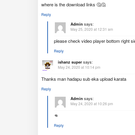
where is the download links 🤔🤔
Reply
Admin
says:
May 25, 2020 at 12:31 am
please check video player bottom right si
Reply
ishanz super
says:
May 24, 2020 at 10:14 pm
Thanks man hadapu sub eka upload karata
Reply
Admin
says:
May 24, 2020 at 10:26 pm
👊
Reply