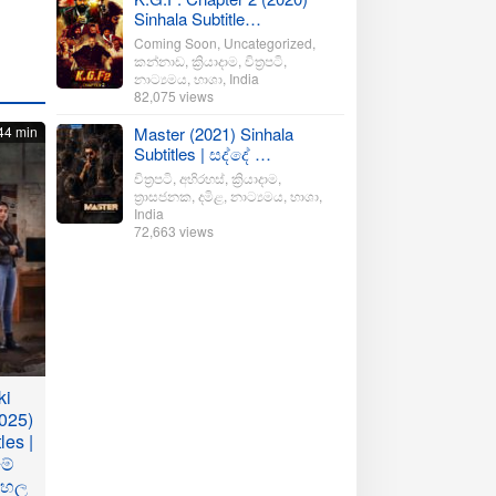
Sinhala Subtitle…
Coming Soon
,
Uncategorized
,
කන්නාඩ
,
ක්‍රියාදාම
,
චිත්‍රපටි
,
නාට්‍යමය
,
භාශා
,
India
82,075 views
44 min
Master (2021) Sinhala
Subtitles | සද්දේ …
චිත්‍රපටි
,
අභිරහස්
,
ක්‍රියාදාම
,
ත්‍රාසජනක
,
දමිළ
,
නාට්‍යමය
,
භාශා
,
India
72,663 views
ki
025)
les |
මේ
ංහල