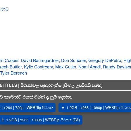
‍රබන්ධ
in Cooper
,
David Baumgardner
,
Don Scribner
,
Gregory DePetro
,
Hig
seph Buttler
,
Kylie Contreary
,
Max Cutler
,
Nomi Abadi
,
Randy Daviso
Tyler Derench
TLES | පිටසක්වල පැහැරගැනීම [සිංහල උපසිරැසි සමඟ]
 කමෙන්ට් එකක් මගින් දැනුම් දෙන්න.
| x264 | 720p | WEBRip පිටපත
1.9GB | x265 | 1080p | WEBRip පිටප
1.9GB | x265 | 1080p | WEBRip පිටපත (DA)