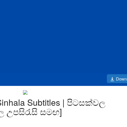
Down
Sinhala Subtitles | පිටසක්වල
ල උපසිරැසි සමඟ]