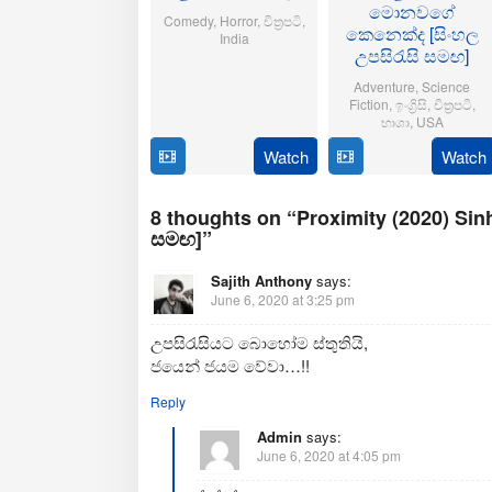
මොනවගේ
Comedy
,
Horror
,
චිත්‍රපටි
,
කෙනෙක්ද [සිංහල
India
උපසිරැසි සමඟ]
21
Aditya
Adventure
,
Science
Oct
Sarpotdar
Fiction
,
ඉංග්‍රිසි
,
චිත්‍රපටි
,
2025
භාශා
,
USA
Watch
Watch
23
Matt
Jul
Shakman
2025
8 thoughts on “Proximity (2020) Sinh
සමඟ]”
Sajith Anthony
says:
June 6, 2020 at 3:25 pm
උපසිරැසියට බොහෝම ස්තුතියි,
ජයෙන් ජයම වේවා…!!
Reply
Admin
says:
June 6, 2020 at 4:05 pm