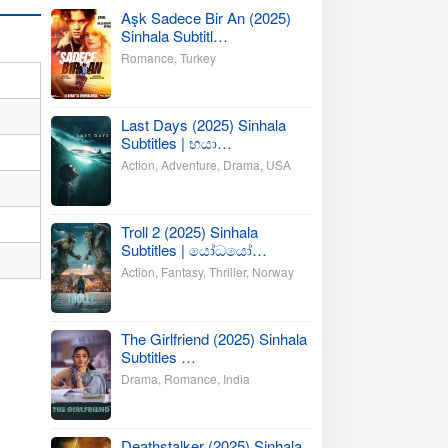
Aşk Sadece Bir An (2025)
Sinhala Subtitl…
Romance
,
Turkey
Last Days (2025) Sinhala
Subtitles | භයා…
Action
,
Adventure
,
Drama
,
USA
Troll 2 (2025) Sinhala
Subtitles | යෝධයෝ…
Action
,
Fantasy
,
Thriller
,
Norway
The Girlfriend (2025) Sinhala
Subtitles …
Drama
,
Romance
,
India
Deathstalker (2025) Sinhala