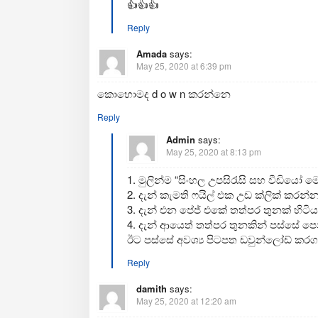
👍👍👍
Reply
Amada
says:
May 25, 2020 at 6:39 pm
කොහොමද d o w n කරන්නෙ
Reply
Admin
says:
May 25, 2020 at 8:13 pm
1. මුලින්ම “සිංහල උපසිරැසි සහ වීඩියෝ
2. දැන් කැමති ෆයිල් එක උඩ ක්ලික් කරන්න
3. දැන් එන පේජ් එකේ තත්පර තුනක් හිටි
4. දැන් ආයෙත් තත්පර තුනකින් පස්සේ පෙන
ඊට පස්සේ අවශ්‍ය පිටපත ඩවුන්ලෝඩ් කරගන
Reply
damith
says:
May 25, 2020 at 12:20 am