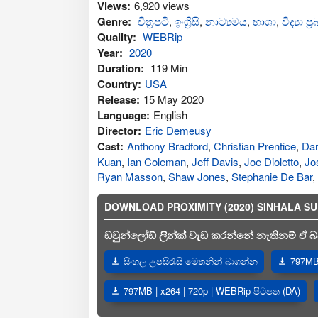
Views:
6,920 views
Genre:
චිත්‍රපටි
,
ඉංග්‍රිසි
,
නාට්‍යමය
,
භාශා
,
විද්‍යා ප්
Quality:
WEBRip
Year:
2020
Duration:
119 Min
Country:
USA
Release:
15 May 2020
Language:
English
Director:
Eric Demeusy
Cast:
Anthony Bradford
,
Christian Prentice
,
Dar
Kuan
,
Ian Coleman
,
Jeff Davis
,
Joe Dioletto
,
Jo
Ryan Masson
,
Shaw Jones
,
Stephanie De Bar
,
DOWNLOAD PROXIMITY (2020) SINHALA SUBTI
ඩවුන්ලෝඩ් ලින්ක් වැඩ කරන්නේ නැතිනම් ඒ බව
සිංහල උපසිරැසි මෙතනින් බාගන්න
797MB 
797MB | x264 | 720p | WEBRip පිටපත (DA)