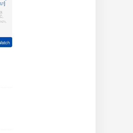
මඟ]
y
,
ි
,
ාශා
,
pudi
Watch