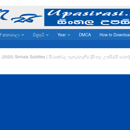
V කතාමාලා
චිත්‍රපටි
Year
DMCA
How to Downloa
y (2020) Sinhala Subtitles | පිටසක්වල පැහැරගැනීම [සිංහල උපසිරැසි සමඟ]