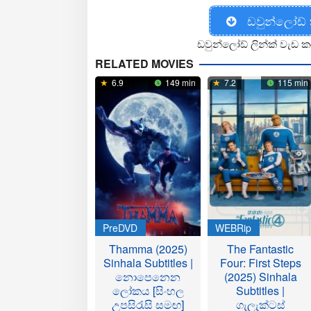
ඩවුන්ලෝඩ්
ඩවුන්ලෝඩ් ලින්ක් වැඩ ක
RELATED MOVIES
6.9
149 min
7.2
115 min
PreDVD
WEBRip
Thamma (2025)
The Fantastic
Sinhala Subtitles |
Four: First Steps
නොපෙනෙන
(2025) Sinhala
ලෝකය [සිංහල
Subtitles |
උපසිරැසි සමඟ]
ගැලැක්ටස්