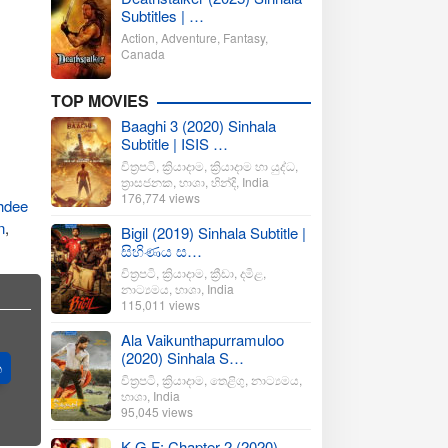
Subtitles | …
Action
,
Adventure
,
Fantasy
,
Canada
TOP MOVIES
Baaghi 3 (2020) Sinhala
Subtitle | ISIS …
චිත්‍රපටි
,
ක්‍රියාදාම
,
ක්‍රියාදාම හා යුද්ධ
,
ත්‍රාසජනක
,
භාශා
,
හින්දි
,
India
176,774 views
hdee
n
,
Bigil (2019) Sinhala Subtitle |
සිහිණය ස…
චිත්‍රපටි
,
ක්‍රියාදාම
,
ක්‍රීඩා
,
දමිළ
,
නාට්‍යමය
,
භාශා
,
India
115,011 views
Ala Vaikunthapurramuloo
(2020) Sinhala S…
ත
චිත්‍රපටි
,
ක්‍රියාදාම
,
තෙළිගු
,
නාට්‍යමය
,
භාශා
,
India
95,045 views
K.G.F: Chapter 2 (2020)