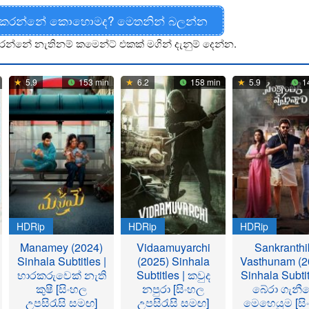
 කරන්නේ කොහොමද? මෙතනින් බලන්න
රන්නේ නැතිනම් කමෙන්ට් එකක් මගින් දැනුම් දෙන්න.
5.9
153 min
6.2
158 min
5.9
1
HDRip
HDRip
HDRip
Manamey (2024)
Vidaamuyarchi
Sankranthi
Sinhala Subtitles |
(2025) Sinhala
Vasthunam (2
භාරකරුවෙක් නැති
Subtitles | කවුද
Sinhala Subtit
කුෂී [සිංහල
නපුරා [සිංහල
බේරා ගැනී
උපසිරැසි සමඟ]
උපසිරැසි සමඟ]
මෙහෙයුම [සි