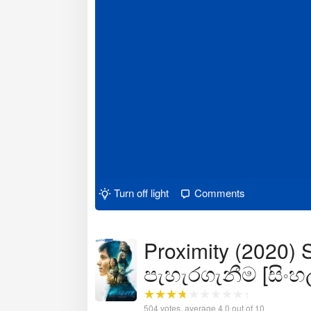
Turn off light
Comments
Proximity (2020) 
පැහැරගැනීම [සිංහ
504
votes, average
4.0
out of 10