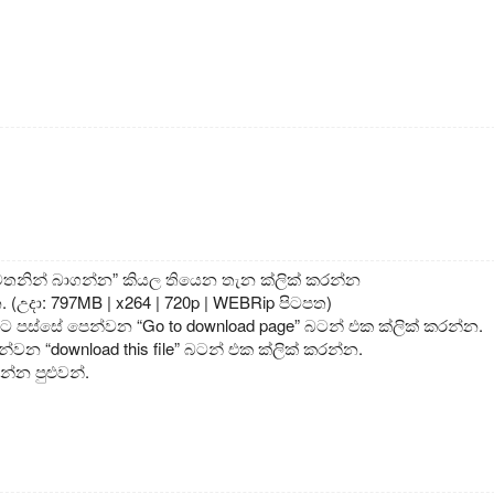
 මෙතනින් බාගන්න” කියල තියෙන තැන ක්ලික් කරන්න
. (උදා: 797MB | x264 | 720p | WEBRip පිටපත)
යට පස්සේ පෙන්වන “Go to download page” බටන් එක ක්ලික් කරන්න.
්වන “download this file” බටන් එක ක්ලික් කරන්න.
්න පුළුවන්.