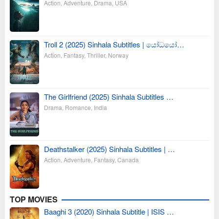
Action
,
Adventure
,
Drama
,
USA
Troll 2 (2025) Sinhala Subtitles | යෝධයෝ…
Action
,
Fantasy
,
Thriller
,
Norway
The Girlfriend (2025) Sinhala Subtitles …
Drama
,
Romance
,
India
Deathstalker (2025) Sinhala Subtitles | …
Action
,
Adventure
,
Fantasy
,
Canada
TOP MOVIES
Baaghi 3 (2020) Sinhala Subtitle | ISIS …