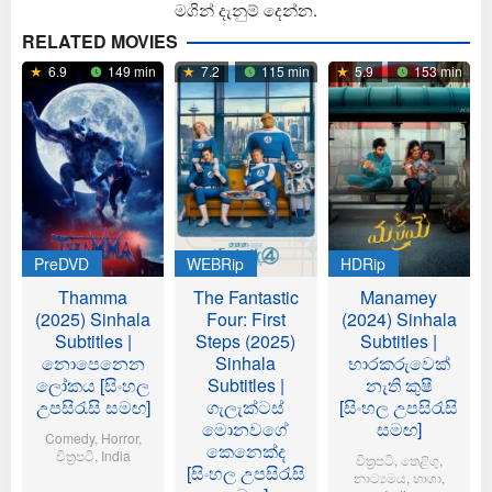
මගින් දැනුම් දෙන්න.
RELATED MOVIES
6.9
149 min
7.2
115 min
5.9
153 min
PreDVD
WEBRip
HDRip
Thamma
The Fantastic
Manamey
(2025) Sinhala
Four: First
(2024) Sinhala
Subtitles |
Steps (2025)
Subtitles |
නොපෙනෙන
Sinhala
භාරකරුවෙක්
ලෝකය [සිංහල
Subtitles |
නැති කුෂී
උපසිරැසි සමඟ]
ගැලැක්ටස්
[සිංහල උපසිරැසි
මොනවගේ
සමඟ]
Comedy
,
Horror
,
කෙනෙක්ද
චිත්‍රපටි
,
India
චිත්‍රපටි
,
තෙළිගු
,
[සිංහල උපසිරැසි
නාට්‍යමය
,
භාශා
,