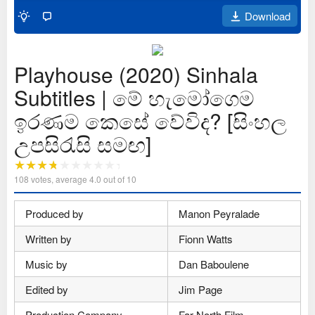
Download
Playhouse (2020) Sinhala
Subtitles | මේ හැමෝගෙම
ඉරණම කෙසේ වේවිද? [සිංහල
උපසිරැසි සමඟ]
108
votes, average
4.0
out of 10
Produced by
Manon Peyralade
Written by
Fionn Watts
Music by
Dan Baboulene
Edited by
Jim Page
Production Company
Far North Film