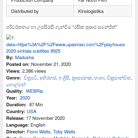
Distributed by
Kinologistika
පරිවර්තනය හා උපසිරැසි ගැන්වීම “රසික තුෂාර සමන්ජිත්”
By:
Madusha
Posted on:
November 21, 2020
Views:
2,386 views
Genre:
චිත්‍රපටි
,
අභිරහස්
,
ඉංග්‍රිසි
,
ත්‍රාසජනක
,
භාශා
,
වික්‍රමාන්විත
,
හොල්මන්
Quality:
WEBRip
Year:
2020
Duration:
87 Min
Country:
USA
Release:
17 November 2020
Language:
English
Director:
Fionn Watts
,
Toby Watts