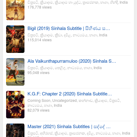
චිත්‍රපටි
,
ක්‍රියාදාම
,
ක්‍රියාදාම හා යුද්ධ
,
ත්‍රාසජනක
,
භාශා
,
හින්දි
,
India
176,778 views
Bigil (2019) Sinhala Subtitle | සිහිණය ස…
චිත්‍රපටි
,
ක්‍රියාදාම
,
ක්‍රීඩා
,
දමිළ
,
නාට්‍යමය
,
භාශා
,
India
115,014 views
Ala Vaikunthapurramuloo (2020) Sinhala S…
චිත්‍රපටි
,
ක්‍රියාදාම
,
තෙළිගු
,
නාට්‍යමය
,
භාශා
,
India
95,048 views
K.G.F: Chapter 2 (2020) Sinhala Subtitle…
Coming Soon
,
Uncategorized
,
කන්නාඩ
,
ක්‍රියාදාම
,
චිත්‍රපටි
,
නාට්‍යමය
,
භාශා
,
India
82,079 views
Master (2021) Sinhala Subtitles | සද්දේ …
චිත්‍රපටි
,
අභිරහස්
,
ක්‍රියාදාම
,
ත්‍රාසජනක
,
දමිළ
,
නාට්‍යමය
,
භාශා
,
India