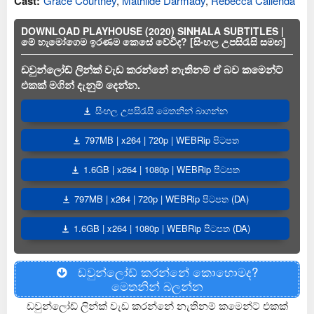
Cast:
Grace Courtney
,
Mathilde Darmady
,
Rebecca Calienda
DOWNLOAD PLAYHOUSE (2020) SINHALA SUBTITLES |
මේ හැමෝගෙම ඉරණම කෙසේ වේවිද? [සිංහල උපසිරැසි සමඟ]
ඩවුන්ලෝඩ් ලින්ක් වැඩ කරන්නේ නැතිනම් ඒ බව කමෙන්ට්
එකක් මගින් දැනුම් දෙන්න.
සිංහල උපසිරැසි මෙතනින් බාගන්න
797MB | x264 | 720p | WEBRip පිටපත
1.6GB | x264 | 1080p | WEBRip පිටපත
797MB | x264 | 720p | WEBRip පිටපත (DA)
1.6GB | x264 | 1080p | WEBRip පිටපත (DA)
ඩවුන්ලෝඩ් කරන්නේ කොහොමද?
මෙතනින් බලන්න
ඩවුන්ලෝඩ් ලින්ක් වැඩ කරන්නේ නැතිනම් කමෙන්ට් එකක්