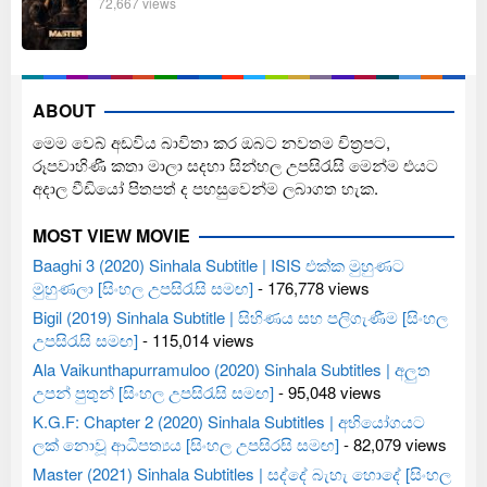
72,667 views
ABOUT
මෙම වෙබ් අඩවිය බාවිතා කර ඔබට නවතම චිත්‍රපට,
රූපවාහිණී කතා මාලා සදහා සින්හල උපසිරැසි මෙන්ම එයට
අදාල වීඩියෝ පිතපත් ද පහසුවෙන්ම ලබාගත හැක.
MOST VIEW MOVIE
Baaghi 3 (2020) Sinhala Subtitle | ISIS එක්ක මුහුණට
මුහුණලා [සිංහල උපසිරැසි සමඟ]
- 176,778 views
Bigil (2019) Sinhala Subtitle | සිහිණය සහ පලිගැණීම [සිංහල
උපසිරැසි සමඟ]
- 115,014 views
Ala Vaikunthapurramuloo (2020) Sinhala Subtitles | අලුත
උපන් පුතුන් [සිංහල උපසිරැසි සමඟ]
- 95,048 views
K.G.F: Chapter 2 (2020) Sinhala Subtitles | අභියෝගයට
ලක් නොවූ ආධිපත්‍යය [සිංහල උපසිරසි සමඟ]
- 82,079 views
Master (2021) Sinhala Subtitles | සද්දේ බැහැ හොදේ [සිංහල