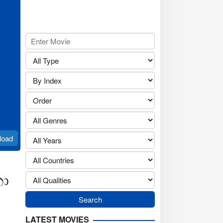
load
නා
LATEST MOVIES