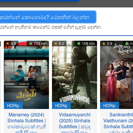
 කරන්නේ කොහොමද? මෙතනින් බලන්න
රන්නේ නැතිනම් කමෙන්ට් එකක් මගින් දැනුම් දෙන්න.
5.9
153 min
6.2
158 min
5.9
1
HDRip
HDRip
HDRip
Manamey (2024)
Vidaamuyarchi
Sankranthi
Sinhala Subtitles |
(2025) Sinhala
Vasthunam (2
භාරකරුවෙක් නැති
Subtitles | කවුද
Sinhala Subtit
කුෂී [සිංහල
නපුරා [සිංහල
බේරා ගැනී