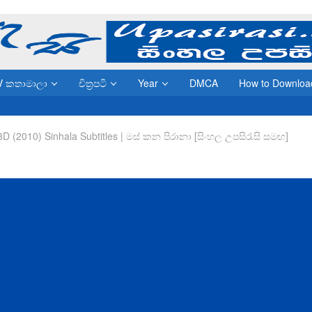
V කතාමාලා
චිත්‍රපටි
Year
DMCA
How to Downloa
3D (2010) Sinhala Subtitles | මස් කන පිරානා [සිංහල උපසිරැසි සමඟ]