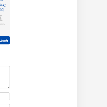
ංහල
මඟ]
y
,
ි
,
ාශා
,
pudi
Watch