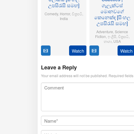
උපසිරැසි සමඟ]
ගැලැක්ටස්
මොනවගේ
Comedy
,
Horror
,
චිත්‍රපටි
,
කෙනෙක්ද [සිංහල
India
උපසිරැසි සමඟ]
21
Aditya
Adventure
,
Science
Oct
Sarpotdar
Fiction
,
ඉංග්‍රිසි
,
චිත්‍රපටි
,
2025
භාශා
,
USA
Watch
Watch
23
Matt
Jul
Shakman
2025
Leave a Reply
Your email address will not be published.
Required field