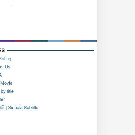
ES
Rating
ct Us
A
 Movie
by title
ter
සි | Sinhala Subtitle