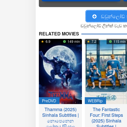
ඩවුන්ලෝඩ්
ඩවුන්ලෝඩ් ලින්ක් වැඩ ක
RELATED MOVIES
6.9
149 min
7.2
115 min
PreDVD
WEBRip
Thamma (2025)
The Fantastic
Sinhala Subtitles |
Four: First Steps
නොපෙනෙන
(2025) Sinhala
ලෝකය [සිංහල
Subtitles |