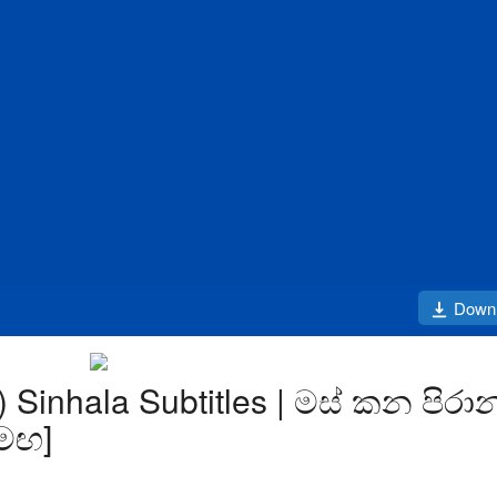
Down
 Sinhala Subtitles | මස් කන පිරා
සමඟ]