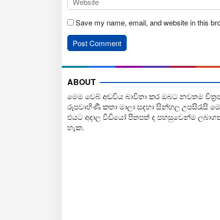
Save my name, email, and website in this br
ABOUT
මෙම වෙබ් අඩවිය බාවිතා කර ඔබට නවතම චිත්‍ර
රූපවාහිණී කතා මාලා සදහා සින්හල උපසිරැසි ම
එයට අදාල වීඩියෝ පිතපත් ද පහසුවෙන්ම ලබාග
හැක.