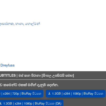
්‍රාසජනක
,
භාශා
,
හොල්මන්
 Dreyfuss
ITLES | මස් කන පිරානා [සිංහල උපසිරැසි සමඟ]
 කමෙන්ට් එකක් මගින් දැනුම් දෙන්න.
| x264 | 720p | BluRay පිටපත
1.3GB | x264 | 1080p | BluRay පිටපත
1.3GB | x264 | 1080p | BluRay පිටපත (DA)