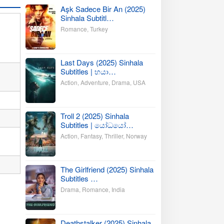
Aşk Sadece Bir An (2025)
Sinhala Subtitl…
Romance
,
Turkey
Last Days (2025) Sinhala
Subtitles | භයා…
Action
,
Adventure
,
Drama
,
USA
Troll 2 (2025) Sinhala
Subtitles | යෝධයෝ…
Action
,
Fantasy
,
Thriller
,
Norway
The Girlfriend (2025) Sinhala
Subtitles …
Drama
,
Romance
,
India
Deathstalker (2025) Sinhala