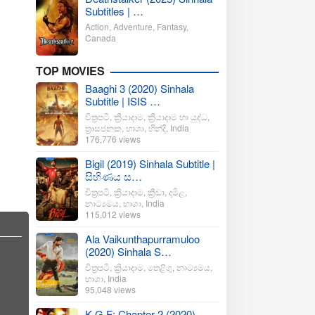
Subtitles | …
Action
,
Adventure
,
Fantasy
,
Canada
TOP MOVIES
Baaghi 3 (2020) Sinhala
Subtitle | ISIS …
චිත්‍රපටි
,
ක්‍රියාදාම
,
ක්‍රියාදාම හා යුද්ධ
,
ත්‍රාසජනක
,
භාශා
,
හින්දි
,
India
176,776 views
Bigil (2019) Sinhala Subtitle |
සිහිණය ස…
චිත්‍රපටි
,
ක්‍රියාදාම
,
ක්‍රීඩා
,
දමිළ
,
නාට්‍යමය
,
භාශා
,
India
115,012 views
Ala Vaikunthapurramuloo
(2020) Sinhala S…
චිත්‍රපටි
,
ක්‍රියාදාම
,
තෙළිගු
,
නාට්‍යමය
,
භාශා
,
India
95,048 views
K.G.F: Chapter 2 (2020)