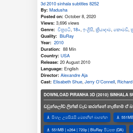
By:
Madusha
Posted on:
October 8, 2020
Views:
3,696 views
Genre:
චිත්‍රපටි
,
18+
,
ඉංග්‍රිසි
,
ක්‍රියාදාම
,
කොමඩි
,
ත
Quality:
BluRay
Year:
2010
Duration:
88 Min
Country:
USA
Release:
20 August 2010
Language:
English
Director:
Alexandre Aja
Cast:
Elisabeth Shue
,
Jerry O’Connell
,
Richard
DOWNLOAD PIRANHA 3D (2010) SINHALA SUBT
ඩවුන්ලෝඩ් ලින්ක් වැඩ කරන්නේ නැතිනම් ඒ බව
සිංහල උපසිරැසි මෙතනින් බාගන්න
551MB 
551MB | x264 | 720p | BluRay පිටපත (DA)