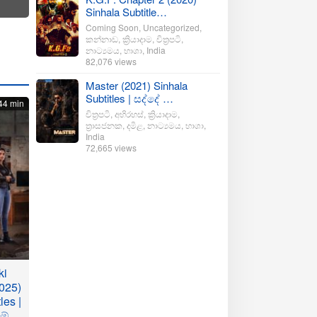
Sinhala Subtitle…
Coming Soon
,
Uncategorized
,
කන්නාඩ
,
ක්‍රියාදාම
,
චිත්‍රපටි
,
නාට්‍යමය
,
භාශා
,
India
82,076 views
Master (2021) Sinhala
Subtitles | සද්දේ …
44 min
චිත්‍රපටි
,
අභිරහස්
,
ක්‍රියාදාම
,
ත්‍රාසජනක
,
දමිළ
,
නාට්‍යමය
,
භාශා
,
India
72,665 views
ki
025)
les |
මේ