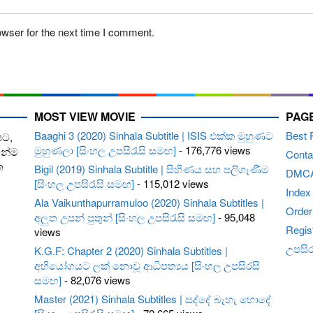
owser for the next time I comment.
MOST VIEW MOVIE
PAG
Baaghi 3 (2020) Sinhala Subtitle | ISIS එක්ක මුහුණට
Best 
පට,
මුහුණලා [සිංහල උපසිරැසි සමඟ]
- 176,776 views
ෙන්ම
Conta
ත
Bigil (2019) Sinhala Subtitle | සිහිණය සහ පලිගැණීම
DMC
[සිංහල උපසිරැසි සමඟ]
- 115,012 views
Index
Ala Vaikunthapurramuloo (2020) Sinhala Subtitles |
Order 
අලුත උපන් පුතුන් [සිංහල උපසිරැසි සමඟ]
- 95,048
Regis
views
උපසිරැ
K.G.F: Chapter 2 (2020) Sinhala Subtitles |
අභියෝගයට ලක් නොවූ ආධිපත්‍යය [සිංහල උපසිරසි
සමඟ]
- 82,076 views
Master (2021) Sinhala Subtitles | සද්දේ බැහැ හොදේ