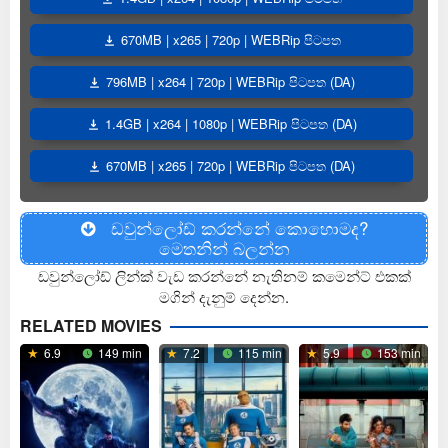
670MB | x265 | 720p | WEBRip පිටපත
796MB | x264 | 720p | WEBRip පිටපත (DA)
1.4GB | x264 | 1080p | WEBRip පිටපත (DA)
670MB | x265 | 720p | WEBRip පිටපත (DA)
ඩවුන්ලෝඩ් කරන්නේ කොහොමද?
මෙතනින් බලන්න
ඩවුන්ලෝඩ් ලින්ක් වැඩ කරන්නේ නැතිනම් කමෙන්ට් එකක්
මගින් දැනුම් දෙන්න.
RELATED MOVIES
6.9
149 min
7.2
115 min
5.9
153 min