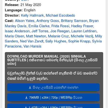
Release:
21 May 2020
Language:
English
Director:
Kelly Hallmark
,
Michael Escobedo
Cast:
Alison Yates
,
Anthony Goss
,
Brittany Samson
,
Bryan
Manley Davis
,
Emilia Clarke
,
Frida Rossi
,
Hadley Fraser
,
Isaac Anderson
,
Jeff Torres
,
Joe Reegan
,
Lauren Lehtinen
,
Maria Olsen
,
Matt Newton
,
Melanie Cruz
,
Michelle Vezilj
,
Milly
Sanders
,
Ned Van Zandt
,
Sally Hughes
,
Sophie Knapp
,
Sylvia
Panacione
,
Van Hansis
DOWNLOAD MURDER MANUAL (2020) SINHALA
SUBTITLES | එකිනෙකට සම්බන්ද මිනීමැරුම් [සිංහල උපසිරැසි
සමඟ]
ඩවුන්ලෝඩ් ලින්ක් වැඩ කරන්නේ නැතිනම් ඒ බව කමෙන්ට්
එකක් මගින් දැනුම් දෙන්න.
සිංහල උපසිරැසි මෙතනින් බාගන්න
796MB | x264 | 720p | WEBRip පිටපත
1.4GB | x264 | 1080p | WEBRip පිටපත