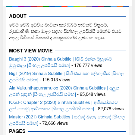
ABOUT
මෙම වෙබ් අඩවිය බාවිතා කර ඔබට නවතම චිත්‍රපට,
රූපවාහිණී කතා මාලා සදහා සින්හල උපසිරැසි මෙන්ම එයට
අදාල වීඩියෝ පිතපත් ද පහසුවෙන්ම ලබාගත හැක.
MOST VIEW MOVIE
Baaghi 3 (2020) Sinhala Subtitle | ISIS එක්ක මුහුණට
මුහුණලා [සිංහල උපසිරැසි සමඟ]
- 176,777 views
Bigil (2019) Sinhala Subtitle | සිහිණය සහ පලිගැණීම [සිංහල
උපසිරැසි සමඟ]
- 115,013 views
Ala Vaikunthapurramuloo (2020) Sinhala Subtitles | අලුත
උපන් පුතුන් [සිංහල උපසිරැසි සමඟ]
- 95,048 views
K.G.F: Chapter 2 (2020) Sinhala Subtitles | අභියෝගයට
ලක් නොවූ ආධිපත්‍යය [සිංහල උපසිරසි සමඟ]
- 82,078 views
Master (2021) Sinhala Subtitles | සද්දේ බැහැ හොදේ [සිංහල
උපසිරැසි සමඟ]
- 72,666 views
PAGES