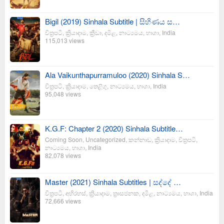
Bigil (2019) Sinhala Subtitle | සිහිණය ස…
චිත්‍රපටි
,
ක්‍රියාදාම
,
ක්‍රීඩා
,
දමිළ
,
නාට්‍යමය
,
භාශා
,
India
115,013 views
Ala Vaikunthapurramuloo (2020) Sinhala S…
චිත්‍රපටි
,
ක්‍රියාදාම
,
තෙළිගු
,
නාට්‍යමය
,
භාශා
,
India
95,048 views
K.G.F: Chapter 2 (2020) Sinhala Subtitle…
Coming Soon
,
Uncategorized
,
කන්නාඩ
,
ක්‍රියාදාම
,
චිත්‍රපටි
,
නාට්‍යමය
,
භාශා
,
India
82,078 views
Master (2021) Sinhala Subtitles | සද්දේ …
චිත්‍රපටි
,
අභිරහස්
,
ක්‍රියාදාම
,
ත්‍රාසජනක
,
දමිළ
,
නාට්‍යමය
,
භාශා
,
India
72,666 views