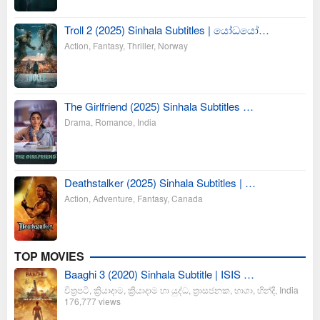
Troll 2 (2025) Sinhala Subtitles | යෝධයෝ…
Action
,
Fantasy
,
Thriller
,
Norway
The Girlfriend (2025) Sinhala Subtitles …
Drama
,
Romance
,
India
Deathstalker (2025) Sinhala Subtitles | …
Action
,
Adventure
,
Fantasy
,
Canada
TOP MOVIES
Baaghi 3 (2020) Sinhala Subtitle | ISIS …
චිත්‍රපටි
,
ක්‍රියාදාම
,
ක්‍රියාදාම හා යුද්ධ
,
ත්‍රාසජනක
,
භාශා
,
හින්දි
,
India
176,777 views