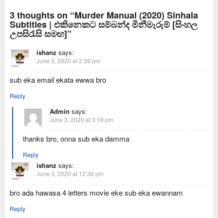
2025
3 thoughts on “Murder Manual (2020) Sinhala
Subtitles | එකිනෙකට සම්බන්ද මිනීමැරුම් [සිංහල
උපසිරැසි සමඟ]”
ishanz
says:
June 3, 2020 at 2:39 pm
sub eka email ekata ewwa bro
Reply
Admin
says:
June 3, 2020 at 3:18 pm
thanks bro, onna sub eka damma
Reply
ishanz
says:
June 3, 2020 at 12:36 pm
bro ada hawasa 4 letters movie eke sub eka ewannam
Reply