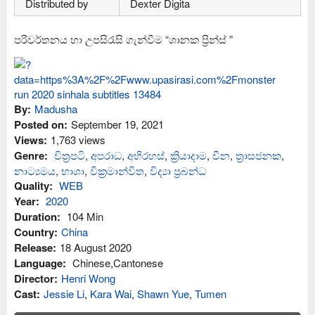
Distributed by
Dexter Digita
පරිවර්තනය හා උපසිරැසි ගැන්වීම “ශානක ප්‍රින්ස් ”
By:
Madusha
Posted on:
September 19, 2021
Views:
1,763 views
Genre:
චිත්‍රපටි
,
අප‍රාධ
,
අභිරහස්
,
ක්‍රියාදාම
,
චීන
,
ත්‍රාසජනක
,
නාට්‍යමය
,
භාශා
,
වික්‍රමාන්විත
,
විද්‍යා ප්‍රබන්ධ
Quality:
WEB
Year:
2020
Duration:
104 Min
Country:
China
Release:
18 August 2020
Language:
Chinese,Cantonese
Director:
Henri Wong
Cast:
Jessie Li
,
Kara Wai
,
Shawn Yue
,
Tumen