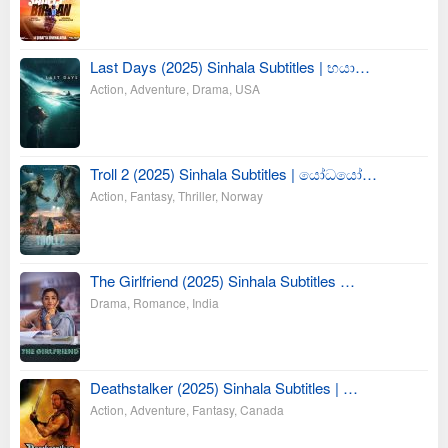
Last Days (2025) Sinhala Subtitles | භයා…
Action
,
Adventure
,
Drama
,
USA
Troll 2 (2025) Sinhala Subtitles | යෝධයෝ…
Action
,
Fantasy
,
Thriller
,
Norway
The Girlfriend (2025) Sinhala Subtitles …
Drama
,
Romance
,
India
Deathstalker (2025) Sinhala Subtitles | …
Action
,
Adventure
,
Fantasy
,
Canada