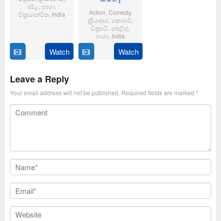
දමිළ
,
භාශා
,
Action
,
Comedy
,
වික්‍රමාන්විත
,
India
ක්‍රියාදාම
,
කොමඩි
,
චිත්‍රපටි
,
තෙළිගු
,
6
Magizh
භාශා
,
India
Feb
Thirumeni
2025
Watch
Watch
14
Anil
Jan
Ravipudi
2025
Leave a Reply
Your email address will not be published.
Required fields are marked
*