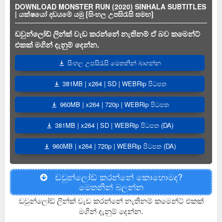
DOWNLOAD MONSTER RUN (2020) SINHALA SUBTITLES
| යක්ෂයෝ දඩයමේ යමු [සිංහල උපසිරැසි සමඟ]
ඩවුන්ලෝඩ් ලින්ක් වැඩ කරන්නේ නැතිනම් ඒ බව කමෙන්ට්
එකක් මගින් දැනුම් දෙන්න.
සිංහල උපසිරැසි මෙතනින් බාගන්න
381MB | x264 | SD | WEBRip පිටපත
960MB | x264 | 720p | WEBRip පිටපත
381MB | x264 | SD | WEBRip පිටපත (DA)
960MB | x264 | 720p | WEBRip පිටපත (DA)
ඩවුන්ලෝඩ් කරන්නේ කොහොමද?
මෙතනින් බලන්න
ඩවුන්ලෝඩ් ලින්ක් වැඩ කරන්නේ නැතිනම් කමෙන්ට් එකක්
මගින් දැනුම් දෙන්න.