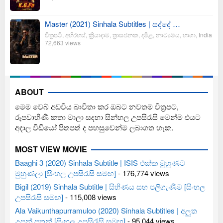
Master (2021) Sinhala Subtitles | සද්දේ …
චිත්‍රපටි
,
අභිරහස්
,
ක්‍රියාදාම
,
ත්‍රාසජනක
,
දමිළ
,
නාට්‍යමය
,
භාශා
,
India
72,663 views
ABOUT
මෙම වෙබ් අඩවිය බාවිතා කර ඔබට නවතම චිත්‍රපට,
රූපවාහිණී කතා මාලා සදහා සින්හල උපසිරැසි මෙන්ම එයට
අදාල වීඩියෝ පිතපත් ද පහසුවෙන්ම ලබාගත හැක.
MOST VIEW MOVIE
Baaghi 3 (2020) Sinhala Subtitle | ISIS එක්ක මුහුණට
මුහුණලා [සිංහල උපසිරැසි සමඟ]
- 176,774 views
Bigil (2019) Sinhala Subtitle | සිහිණය සහ පලිගැණීම [සිංහල
උපසිරැසි සමඟ]
- 115,008 views
Ala Vaikunthapurramuloo (2020) Sinhala Subtitles | අලුත
උපන් පුතුන් [සිංහල උපසිරැසි සමඟ]
- 95,044 views