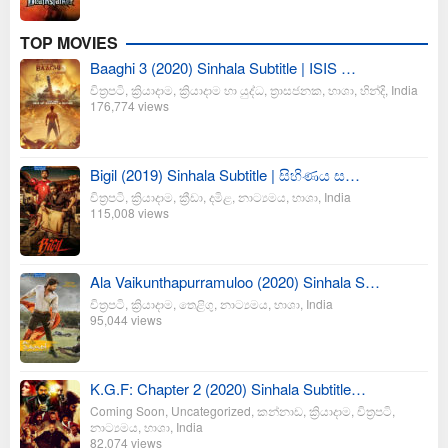
TOP MOVIES
Baaghi 3 (2020) Sinhala Subtitle | ISIS …
චිත්‍රපටි
,
ක්‍රියාදාම
,
ක්‍රියාදාම හා යුද්ධ
,
ත්‍රාසජනක
,
භාශා
,
හින්දි
,
India
176,774 views
Bigil (2019) Sinhala Subtitle | සිහිණය ස…
චිත්‍රපටි
,
ක්‍රියාදාම
,
ක්‍රීඩා
,
දමිළ
,
නාට්‍යමය
,
භාශා
,
India
115,008 views
Ala Vaikunthapurramuloo (2020) Sinhala S…
චිත්‍රපටි
,
ක්‍රියාදාම
,
තෙළිගු
,
නාට්‍යමය
,
භාශා
,
India
95,044 views
K.G.F: Chapter 2 (2020) Sinhala Subtitle…
Coming Soon
,
Uncategorized
,
කන්නාඩ
,
ක්‍රියාදාම
,
චිත්‍රපටි
,
නාට්‍යමය
,
භාශා
,
India
82,074 views