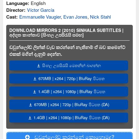
Language:
English
Director:
Víctor García
Cast:
Emmanuelle Vaugier
,
Evan Jones
,
Nick Stahl
DOWNLOAD MIRRORS 2 (2010) SINHALA SUBTITLES |
අද්භූත කාන්තාව [සිංහල උපසිරැසි සමඟ]
ඩවුන්ලෝඩ් ලින්ක් වැඩ කරන්නේ නැතිනම් ඒ බව කමෙන්ට්
එකක් මගින් දැනුම් දෙන්න.
සිංහල උපසිරැසි මෙතනින් බාගන්න
670MB | x264 | 720p | BluRay පිටපත
1.4GB | x264 | 1080p | BluRay පිටපත
670MB | x264 | 720p | BluRay පිටපත (DA)
1.4GB | x264 | 1080p | BluRay පිටපත (DA)
ඩවුන්ලෝඩ් කරන්නේ කොහොමද?