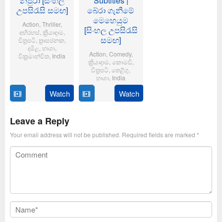
නපුරා [සිංහල
Subtitles |
උපසිරැසි සමඟ]
බේරා ගැනීමේ
මෙහෙයුම
Action
,
Thriller
,
[සිංහල උපසිරැසි
අභිරහස්
,
ක්‍රියාදාම
,
සමඟ]
චිත්‍රපටි
,
ත්‍රාසජනක
,
දමිළ
,
භාශා
,
Action
,
Comedy
,
වික්‍රමාන්විත
,
India
ක්‍රියාදාම
,
කොමඩි
,
චිත්‍රපටි
,
තෙළිගු
,
6
Magizh
භාශා
,
India
Feb
Thirumeni
2025
Watch
Watch
14
Anil
Jan
Ravipudi
2025
Leave a Reply
Your email address will not be published.
Required fields are marked
*