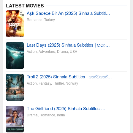
LATEST MOVIES
Aşk Sadece Bir An (2025) Sinhala Subtitl…
Romance
,
Turkey
Last Days (2025) Sinhala Subtitles | භයා…
Action
,
Adventure
,
Drama
,
USA
Troll 2 (2025) Sinhala Subtitles | යෝධයෝ…
Action
,
Fantasy
,
Thriller
,
Norway
The Girlfriend (2025) Sinhala Subtitles …
Drama
,
Romance
,
India