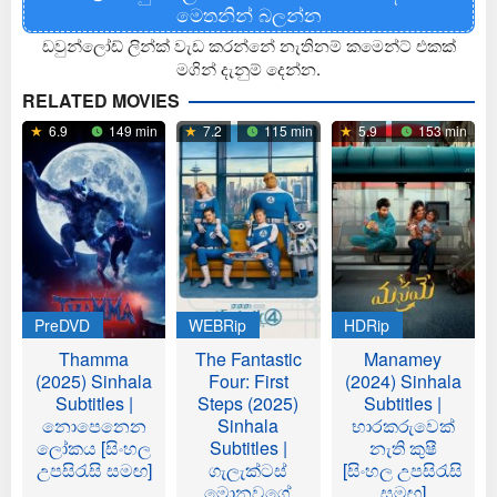
මෙතනින් බලන්න
ඩවුන්ලෝඩ් ලින්ක් වැඩ කරන්නේ නැතිනම් කමෙන්ට් එකක්
මගින් දැනුම් දෙන්න.
RELATED MOVIES
6.9
149 min
7.2
115 min
5.9
153 min
PreDVD
WEBRip
HDRip
Thamma
The Fantastic
Manamey
(2025) Sinhala
Four: First
(2024) Sinhala
Subtitles |
Steps (2025)
Subtitles |
නොපෙනෙන
Sinhala
භාරකරුවෙක්
ලෝකය [සිංහල
Subtitles |
නැති කුෂී
උපසිරැසි සමඟ]
ගැලැක්ටස්
[සිංහල උපසිරැසි
මොනවගේ
සමඟ]