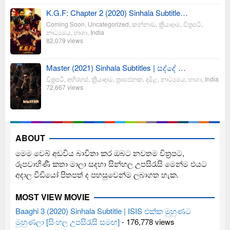
K.G.F: Chapter 2 (2020) Sinhala Subtitle…
Coming Soon
,
Uncategorized
,
කන්නාඩ
,
ක්‍රියාදාම
,
චිත්‍රපටි
,
නාට්‍යමය
,
භාශා
,
India
82,079 views
Master (2021) Sinhala Subtitles | සද්දේ …
චිත්‍රපටි
,
අභිරහස්
,
ක්‍රියාදාම
,
ත්‍රාසජනක
,
දමිළ
,
නාට්‍යමය
,
භාශා
,
India
72,667 views
ABOUT
මෙම වෙබ් අඩවිය බාවිතා කර ඔබට නවතම චිත්‍රපට,
රූපවාහිණී කතා මාලා සදහා සින්හල උපසිරැසි මෙන්ම එයට
අදාල වීඩියෝ පිතපත් ද පහසුවෙන්ම ලබාගත හැක.
MOST VIEW MOVIE
Baaghi 3 (2020) Sinhala Subtitle | ISIS එක්ක මුහුණට
මුහුණලා [සිංහල උපසිරැසි සමඟ]
- 176,778 views