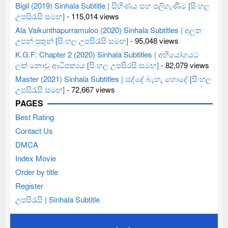
Bigil (2019) Sinhala Subtitle | සිහිණය සහ පලිගැණීම [සිංහල
උපසිරැසි සමඟ]
- 115,014 views
Ala Vaikunthapurramuloo (2020) Sinhala Subtitles | අලුත
උපන් පුතුන් [සිංහල උපසිරැසි සමඟ]
- 95,048 views
K.G.F: Chapter 2 (2020) Sinhala Subtitles | අභියෝගයට
ලක් නොවූ ආධිපත්‍යය [සිංහල උපසිරසි සමඟ]
- 82,079 views
Master (2021) Sinhala Subtitles | සද්දේ බැහැ හොදේ [සිංහල
උපසිරැසි සමඟ]
- 72,667 views
PAGES
Best Rating
Contact Us
DMCA
Index Movie
Order by title
Register
උපසිරැසි | Sinhala Subtitle