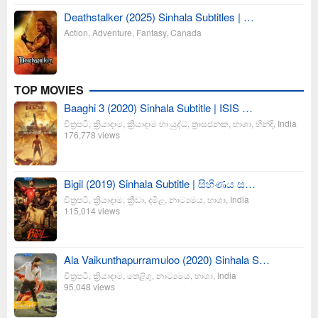
Deathstalker (2025) Sinhala Subtitles | …
Action
,
Adventure
,
Fantasy
,
Canada
TOP MOVIES
Baaghi 3 (2020) Sinhala Subtitle | ISIS …
චිත්‍රපටි
,
ක්‍රියාදාම
,
ක්‍රියාදාම හා යුද්ධ
,
ත්‍රාසජනක
,
භාශා
,
හින්දි
,
India
176,778 views
Bigil (2019) Sinhala Subtitle | සිහිණය ස…
චිත්‍රපටි
,
ක්‍රියාදාම
,
ක්‍රීඩා
,
දමිළ
,
නාට්‍යමය
,
භාශා
,
India
115,014 views
Ala Vaikunthapurramuloo (2020) Sinhala S…
චිත්‍රපටි
,
ක්‍රියාදාම
,
තෙළිගු
,
නාට්‍යමය
,
භාශා
,
India
95,048 views