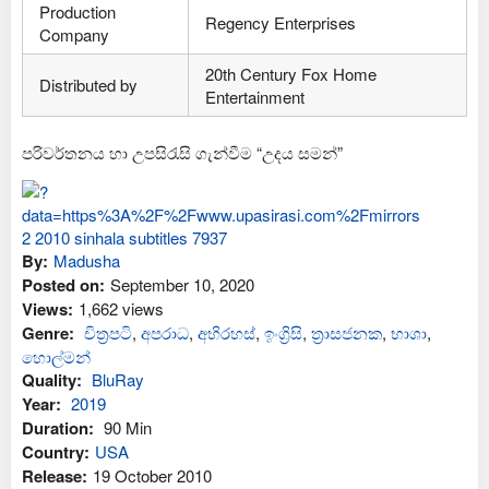
Production
Regency Enterprises
Company
20th Century Fox Home
Distributed by
Entertainment
පරිවර්තනය හා උපසිරැසි ගැන්වීම “උදය සමන්”
By:
Madusha
Posted on:
September 10, 2020
Views:
1,662 views
Genre:
චිත්‍රපටි
,
අප‍රාධ
,
අභිරහස්
,
ඉංග්‍රිසි
,
ත්‍රාසජනක
,
භාශා
,
හොල්මන්
Quality:
BluRay
Year:
2019
Duration:
90 Min
Country:
USA
Release:
19 October 2010