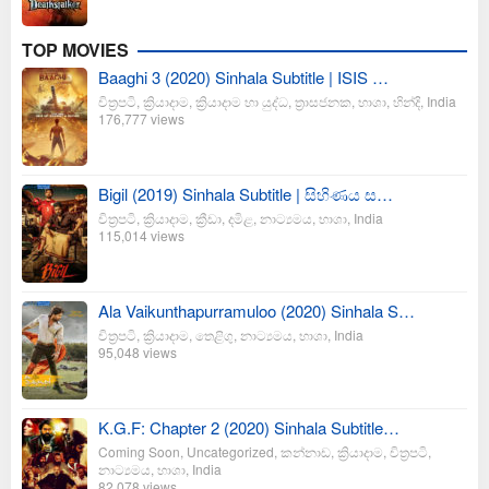
TOP MOVIES
Baaghi 3 (2020) Sinhala Subtitle | ISIS …
චිත්‍රපටි
,
ක්‍රියාදාම
,
ක්‍රියාදාම හා යුද්ධ
,
ත්‍රාසජනක
,
භාශා
,
හින්දි
,
India
176,777 views
Bigil (2019) Sinhala Subtitle | සිහිණය ස…
චිත්‍රපටි
,
ක්‍රියාදාම
,
ක්‍රීඩා
,
දමිළ
,
නාට්‍යමය
,
භාශා
,
India
115,014 views
Ala Vaikunthapurramuloo (2020) Sinhala S…
චිත්‍රපටි
,
ක්‍රියාදාම
,
තෙළිගු
,
නාට්‍යමය
,
භාශා
,
India
95,048 views
K.G.F: Chapter 2 (2020) Sinhala Subtitle…
Coming Soon
,
Uncategorized
,
කන්නාඩ
,
ක්‍රියාදාම
,
චිත්‍රපටි
,
නාට්‍යමය
,
භාශා
,
India
82,078 views