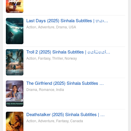
Last Days (2025) Sinhala Subtitles | භයා…
Action
,
Adventure
,
Drama
,
USA
Troll 2 (2025) Sinhala Subtitles | යෝධයෝ…
Action
,
Fantasy
,
Thriller
,
Norway
The Girlfriend (2025) Sinhala Subtitles …
Drama
,
Romance
,
India
Deathstalker (2025) Sinhala Subtitles | …
Action
,
Adventure
,
Fantasy
,
Canada