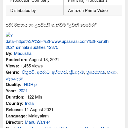
Distributed by
Amazon Prime Video
පරිවර්තනය හා උපසිරැසි ගැන්වීම “උචිනි පෙරේරා”
By:
Madusha
Posted on:
August 13, 2021
Views:
1,455 views
Genre:
චිත්‍රපටි
,
අප‍රාධ
,
අභිරහස්
,
ක්‍රියාදාම
,
ත්‍රාසජනක
,
භාශා
,
මලයාලම්
Quality:
HDRip
Year:
2021
Duration:
122 Min
Country:
India
Release:
11 August 2021
Language:
Malayalam
Director:
Manu Warrier