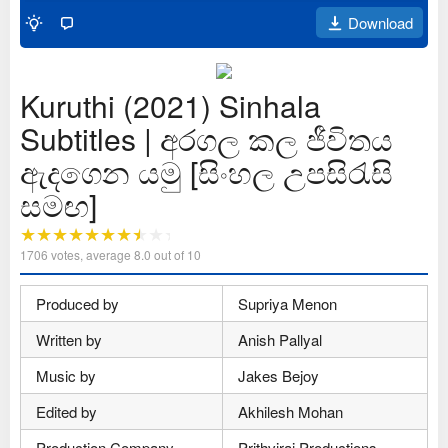
Download
Kuruthi (2021) Sinhala
Subtitles | අරගල කල ජීවිතය
ඇදගෙන යමු [සිංහල උපසිරැසි
සමඟ]
1706
votes, average
8.0
out of 10
Produced by
Supriya Menon
Written by
Anish Pallyal
Music by
Jakes Bejoy
Edited by
Akhilesh Mohan
Production Company
Prithviraj Productions