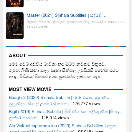
Master (2021) Sinhala Subtitles | සද්දේ …
චිත්‍රපටි
,
අභිරහස්
,
ක්‍රියාදාම
,
ත්‍රාසජනක
,
දමිළ
,
නාට්‍යමය
,
භාශා
,
India
72,667 views
ABOUT
මෙම වෙබ් අඩවිය බාවිතා කර ඔබට නවතම චිත්‍රපට,
රූපවාහිණී කතා මාලා සදහා සින්හල උපසිරැසි මෙන්ම එයට
අදාල වීඩියෝ පිතපත් ද පහසුවෙන්ම ලබාගත හැක.
MOST VIEW MOVIE
Baaghi 3 (2020) Sinhala Subtitle | ISIS එක්ක මුහුණට
මුහුණලා [සිංහල උපසිරැසි සමඟ]
- 176,777 views
Bigil (2019) Sinhala Subtitle | සිහිණය සහ පලිගැණීම [සිංහල
උපසිරැසි සමඟ]
- 115,014 views
Ala Vaikunthapurramuloo (2020) Sinhala Subtitles | අලුත
උපන් පුතුන් [සිංහල උපසිරැසි සමඟ]
- 95,048 views