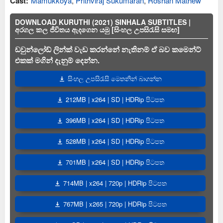
Cast:
Mamukkoya
,
Prithviraj Sukumaran
,
Roshan Mathew
DOWNLOAD KURUTHI (2021) SINHALA SUBTITLES |
අරගල කල ජීවිතය ඇදගෙන යමු [සිංහල උපසිරැසි සමඟ]
ඩවුන්ලෝඩ් ලින්ක් වැඩ කරන්නේ නැතිනම් ඒ බව කමෙන්ට්
එකක් මගින් දැනුම් දෙන්න.
සිංහල උපසිරැසි මෙතනින් බාගන්න
212MB | x264 | SD | HDRip පිටපත
396MB | x264 | SD | HDRip පිටපත
528MB | x264 | SD | HDRip පිටපත
701MB | x264 | SD | HDRip පිටපත
714MB | x264 | 720p | HDRip පිටපත
767MB | x265 | 720p | HDRip පිටපත