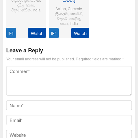
දමිළ
,
භාශා
,
Action
,
Comedy
,
වික්‍රමාන්විත
,
India
ක්‍රියාදාම
,
කොමඩි
,
චිත්‍රපටි
,
තෙළිගු
,
6
Magizh
භාශා
,
India
Feb
Thirumeni
2025
Watch
Watch
14
Anil
Jan
Ravipudi
2025
Leave a Reply
Your email address will not be published.
Required fields are marked
*