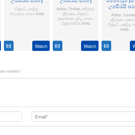
උපසිරැසි සමඟ]
උපසිරැසි සමඟ]
මෙහෙයුම [සි
උපසිරැසි ස
චිත්‍රපටි
,
තෙළිගු
,
Action
,
Thriller
,
අභිරහස්
,
නාට්‍යමය
,
භාශා
,
India
ක්‍රියාදාම
,
චිත්‍රපටි
,
Action
,
Comed
ත්‍රාසජනක
,
දමිළ
,
භාශා
,
ක්‍රියාදාම
,
කොමඩ
6
Sriram
වික්‍රමාන්විත
,
India
චිත්‍රපටි
,
තෙළිගු
,
භ
India
Jun
Adittya
6
Magizh
2024
14
Anil
Feb
Thirumeni
Jan
Ravi
Watch
Watch
2025
2025
s are marked
*