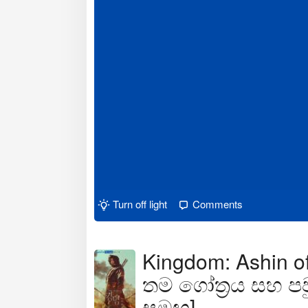
Turn off light
Comments
Kingdom: Ashin of
තම ගෝත්‍රය සහ පව
සමඟ]