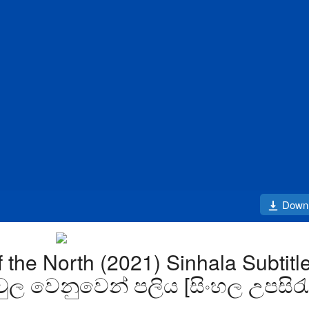
Down
 the North (2021) Sinhala Subtitle
ුල වෙනුවෙන් පලිය [සිංහල උපසිරැ