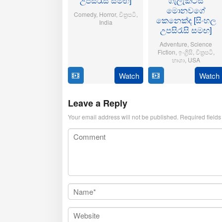
උපසිරැසි සමඟ]
ගැලැක්ටස්
මොනවගේ
Comedy
,
Horror
,
චිත්‍රපටි
,
කෙනෙක්ද [සිංහල
India
උපසිරැසි සමඟ]
21
Aditya
Adventure
,
Science
Oct
Sarpotdar
Fiction
,
ඉංග්‍රිසි
,
චිත්‍රපටි
,
2025
භාශා
,
USA
Watch
Watch
23
Matt
Jul
Shakman
2025
Leave a Reply
Your email address will not be published.
Required field