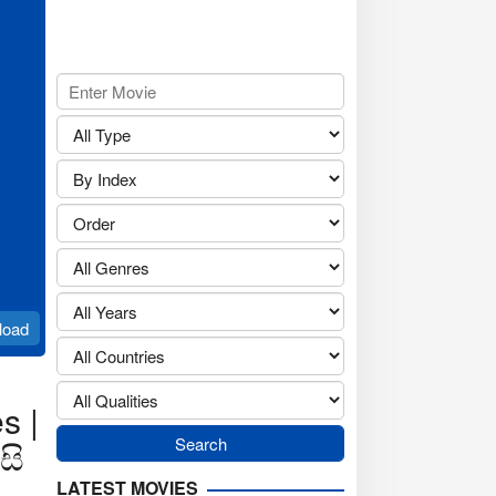
load
s |
සි
LATEST MOVIES