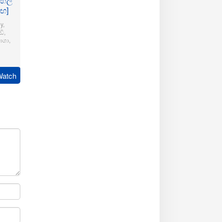
ංහල
මඟ]
y
,
ි
,
ාශා
,
pudi
Watch