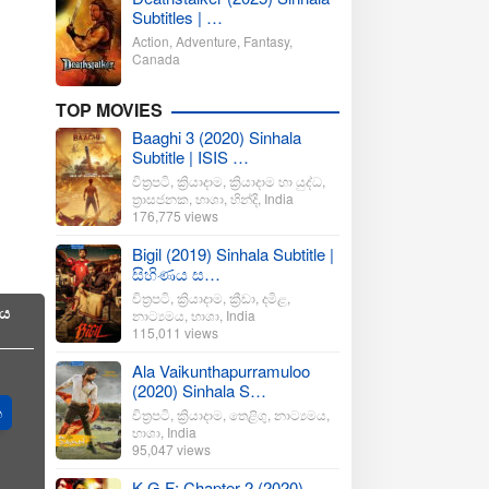
Subtitles | …
Action
,
Adventure
,
Fantasy
,
Canada
TOP MOVIES
Baaghi 3 (2020) Sinhala
Subtitle | ISIS …
චිත්‍රපටි
,
ක්‍රියාදාම
,
ක්‍රියාදාම හා යුද්ධ
,
ත්‍රාසජනක
,
භාශා
,
හින්දි
,
India
176,775 views
Bigil (2019) Sinhala Subtitle |
සිහිණය ස…
චිත්‍රපටි
,
ක්‍රියාදාම
,
ක්‍රීඩා
,
දමිළ
,
ිය
නාට්‍යමය
,
භාශා
,
India
115,011 views
Ala Vaikunthapurramuloo
(2020) Sinhala S…
ත
චිත්‍රපටි
,
ක්‍රියාදාම
,
තෙළිගු
,
නාට්‍යමය
,
භාශා
,
India
95,047 views
K.G.F: Chapter 2 (2020)