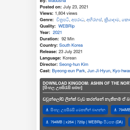
By:
Madusha
Posted on:
July 23, 2021
Views:
1,804 views
Genre:
චිත්‍රපටි
,
අප‍රාධ
,
අභිරහස්
,
ක්‍රියාදාම
,
කොර
Quality:
WEBRip
Year:
2021
Duration:
92 Min
Country:
South Korea
Release:
23 July 2021
Language:
Korean
Director:
Seong-hun Kim
Cast:
Byeong-eun Park
,
Jun Ji-Hyun
,
Kyo-hwa
DOWNLOAD KINGDOM: ASHIN OF THE NORTH (
[සිංහල උපසිරැසි සමඟ]
ඩවුන්ලෝඩ් ලින්ක් වැඩ කරන්නේ නැතිනම් ඒ බව
සිංහල උපසිරැසි මෙතනින් බාගන්න
794MB 
794MB | x264 | 720p | WEBRip පිටපත (DA)