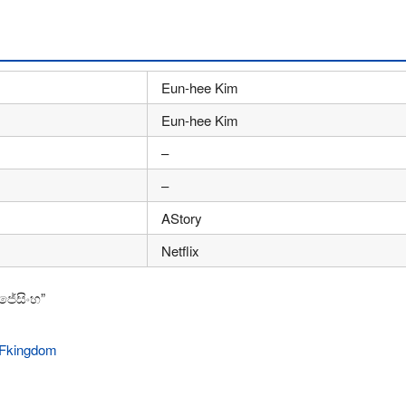
Eun-hee Kim
Eun-hee Kim
–
–
AStory
Netflix
ිජේසිංහ”