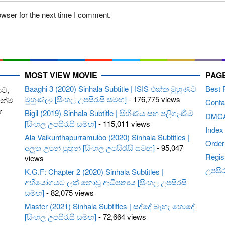
owser for the next time I comment.
MOST VIEW MOVIE
PAG
Baaghi 3 (2020) Sinhala Subtitle | ISIS එක්ක මුහුණට
Best 
පට,
මුහුණලා [සිංහල උපසිරැසි සමඟ]
- 176,775 views
ෙන්ම
Conta
ත
Bigil (2019) Sinhala Subtitle | සිහිණය සහ පලිගැණීම
DMC
[සිංහල උපසිරැසි සමඟ]
- 115,011 views
Index
Ala Vaikunthapurramuloo (2020) Sinhala Subtitles |
Order 
අලුත උපන් පුතුන් [සිංහල උපසිරැසි සමඟ]
- 95,047
Regis
views
උපසිරැ
K.G.F: Chapter 2 (2020) Sinhala Subtitles |
අභියෝගයට ලක් නොවූ ආධිපත්‍යය [සිංහල උපසිරසි
සමඟ]
- 82,075 views
Master (2021) Sinhala Subtitles | සද්දේ බැහැ හොදේ
[සිංහල උපසිරැසි සමඟ]
- 72,664 views