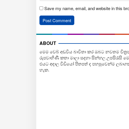
Save my name, email, and website in this br
ABOUT
මෙම වෙබ් අඩවිය බාවිතා කර ඔබට නවතම චිත්‍ර
රූපවාහිණී කතා මාලා සදහා සින්හල උපසිරැසි ම
එයට අදාල වීඩියෝ පිතපත් ද පහසුවෙන්ම ලබාග
හැක.