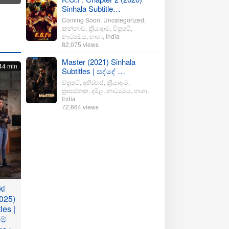
Sinhala Subtitle…
Coming Soon
,
Uncategorized
,
කන්නාඩ
,
ක්‍රියාදාම
,
චිත්‍රපටි
,
නාට්‍යමය
,
භාශා
,
India
82,075 views
Master (2021) Sinhala
44 min
Subtitles | සද්දේ …
චිත්‍රපටි
,
අභිරහස්
,
ක්‍රියාදාම
,
ත්‍රාසජනක
,
දමිළ
,
නාට්‍යමය
,
භාශා
,
India
72,664 views
ki
025)
les |
මේ