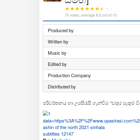
75
votes, average
8.0
out of 10
Produced by
Written by
Music by
Edited by
Production Company
Distributed by
පරිවර්තනය හා උපසිරැසි ගැන්වීම “චතුර පැතුම් ව