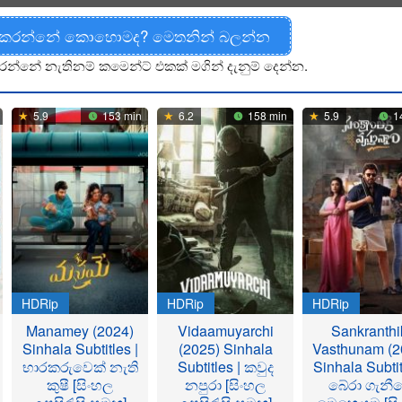
 කරන්නේ කොහොමද? මෙතනින් බලන්න
රන්නේ නැතිනම් කමෙන්ට් එකක් මගින් දැනුම් දෙන්න.
5.9
153 min
6.2
158 min
5.9
1
HDRip
HDRip
HDRip
Manamey (2024)
Vidaamuyarchi
Sankranthi
Sinhala Subtitles |
(2025) Sinhala
Vasthunam (2
භාරකරුවෙක් නැති
Subtitles | කවුද
Sinhala Subtit
කුෂී [සිංහල
නපුරා [සිංහල
බේරා ගැනී