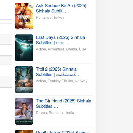
Aşk Sadece Bir An (2025)
Sinhala Subtitl…
Romance
,
Turkey
Last Days (2025) Sinhala
Subtitles | භයා…
Action
,
Adventure
,
Drama
,
USA
Troll 2 (2025) Sinhala
Subtitles | යෝධයෝ…
Action
,
Fantasy
,
Thriller
,
Norway
The Girlfriend (2025) Sinhala
Subtitles …
Drama
,
Romance
,
India
Deathstalker (2025) Sinhala