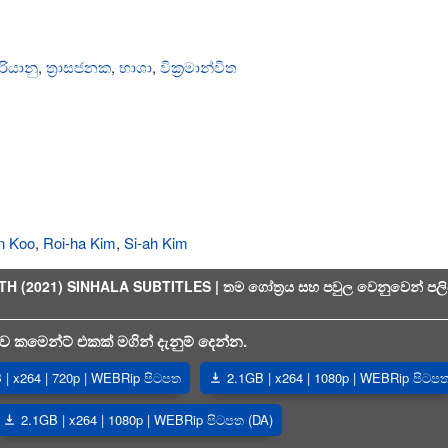
ියානු
,
ත්‍රාසජනක
,
භාශා
,
වික්‍රමාන්විත
n Koo
,
Roi-ha Kim
,
Si-ah Kim
2021) SINHALA SUBTITLES | තම ගෝත්‍රය සහ පවුල වෙනුවෙන් පල
 කමෙන්ට් එකක් මගින් දැනුම් දෙන්න.
| x264 | 720p | WEBRip පිටපත
2.1GB | x264 | 1080p | WEBRip පිටප
2.1GB | x264 | 1080p | WEBRip පිටපත (DA)