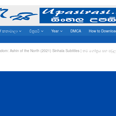
V කතාමාලා
චිත්‍රපටි
Year
DMCA
How to Downloa
gdom: Ashin of the North (2021) Sinhala Subtitles | තම ගෝත්‍රය සහ පවු