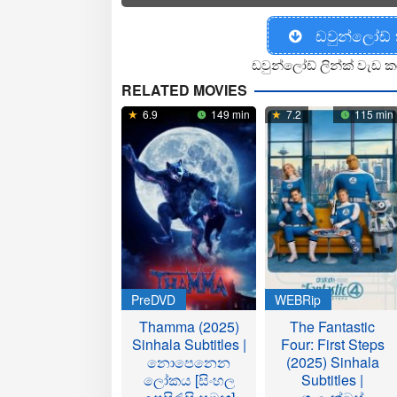
ඩවුන්ලෝඩ්
ඩවුන්ලෝඩ් ලින්ක් වැඩ ක
RELATED MOVIES
6.9
149 min
7.2
115 min
PreDVD
WEBRip
Thamma (2025)
The Fantastic
Sinhala Subtitles |
Four: First Steps
නොපෙනෙන
(2025) Sinhala
ලෝකය [සිංහල
Subtitles |