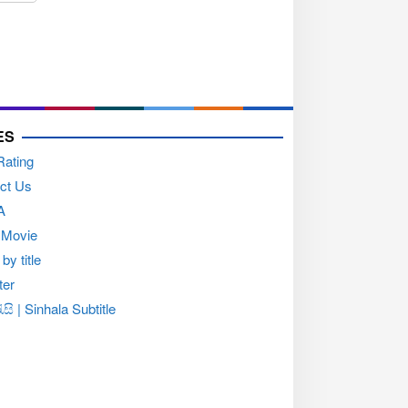
ES
Rating
ct Us
A
 Movie
by title
ter
සි | Sinhala Subtitle