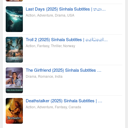
Last Days (2025) Sinhala Subtitles | භයා…
Action
,
Adventure
,
Drama
,
USA
Troll 2 (2025) Sinhala Subtitles | යෝධයෝ…
Action
,
Fantasy
,
Thriller
,
Norway
The Girlfriend (2025) Sinhala Subtitles …
Drama
,
Romance
,
India
Deathstalker (2025) Sinhala Subtitles | …
Action
,
Adventure
,
Fantasy
,
Canada