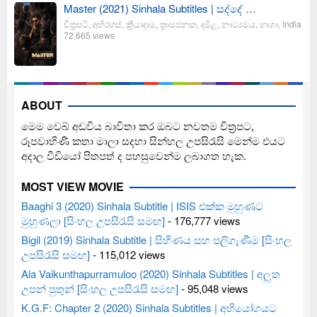
Master (2021) Sinhala Subtitles | සද්දේ …
චිත්‍රපටි
,
අභිරහස්
,
ක්‍රියාදාම
,
ත්‍රාසජනක
,
දමිළ
,
නාට්‍යමය
,
භාශා
,
India
72,665 views
ABOUT
මෙම වෙබ් අඩවිය බාවිතා කර ඔබට නවතම චිත්‍රපට,
රූපවාහිණී කතා මාලා සදහා සින්හල උපසිරැසි මෙන්ම එයට
අදාල වීඩියෝ පිතපත් ද පහසුවෙන්ම ලබාගත හැක.
MOST VIEW MOVIE
Baaghi 3 (2020) Sinhala Subtitle | ISIS එක්ක මුහුණට
මුහුණලා [සිංහල උපසිරැසි සමඟ]
- 176,777 views
Bigil (2019) Sinhala Subtitle | සිහිණය සහ පලිගැණීම [සිංහල
උපසිරැසි සමඟ]
- 115,012 views
Ala Vaikunthapurramuloo (2020) Sinhala Subtitles | අලුත
උපන් පුතුන් [සිංහල උපසිරැසි සමඟ]
- 95,048 views
K.G.F: Chapter 2 (2020) Sinhala Subtitles | අභියෝගයට