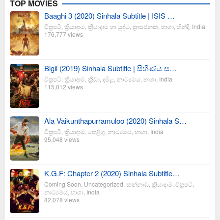
TOP MOVIES
Baaghi 3 (2020) Sinhala Subtitle | ISIS …
චිත්‍රපටි
,
ක්‍රියාදාම
,
ක්‍රියාදාම හා යුද්ධ
,
ත්‍රාසජනක
,
භාශා
,
හින්දි
,
India
176,777 views
Bigil (2019) Sinhala Subtitle | සිහිණය ස…
චිත්‍රපටි
,
ක්‍රියාදාම
,
ක්‍රීඩා
,
දමිළ
,
නාට්‍යමය
,
භාශා
,
India
115,012 views
Ala Vaikunthapurramuloo (2020) Sinhala S…
චිත්‍රපටි
,
ක්‍රියාදාම
,
තෙළිගු
,
නාට්‍යමය
,
භාශා
,
India
95,048 views
K.G.F: Chapter 2 (2020) Sinhala Subtitle…
Coming Soon
,
Uncategorized
,
කන්නාඩ
,
ක්‍රියාදාම
,
චිත්‍රපටි
,
නාට්‍යමය
,
භාශා
,
India
82,078 views