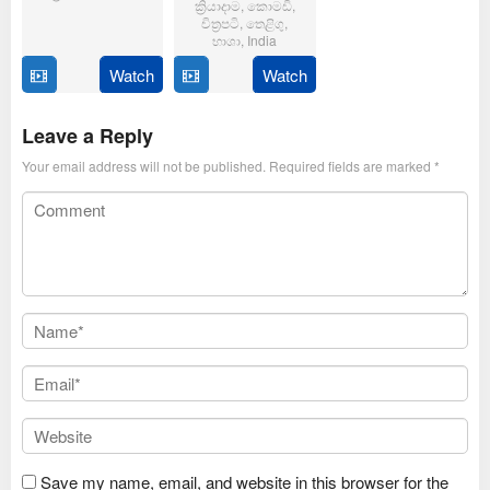
ක්‍රියාදාම
,
කොමඩි
,
චිත්‍රපටි
,
තෙළිගු
,
6
Magizh
භාශා
,
India
Feb
Thirumeni
2025
Watch
Watch
14
Anil
Jan
Ravipudi
2025
Leave a Reply
Your email address will not be published.
Required fields are marked
*
Save my name, email, and website in this browser for the