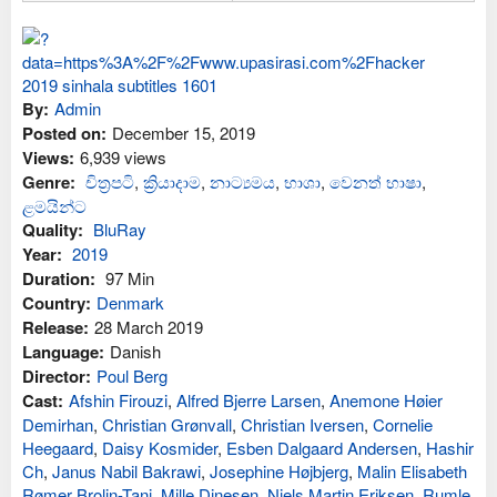
By:
Admin
Posted on:
December 15, 2019
Views:
6,939 views
Genre:
චිත්‍රපටි
,
ක්‍රියාදාම
,
නාට්‍යමය
,
භාශා
,
වෙනත් භාෂා
,
ළමයින්ට
Quality:
BluRay
Year:
2019
Duration:
97 Min
Country:
Denmark
Release:
28 March 2019
Language:
Danish
Director:
Poul Berg
Cast:
Afshin Firouzi
,
Alfred Bjerre Larsen
,
Anemone Høier
Demirhan
,
Christian Grønvall
,
Christian Iversen
,
Cornelie
Heegaard
,
Daisy Kosmider
,
Esben Dalgaard Andersen
,
Hashir
Ch
,
Janus Nabil Bakrawi
,
Josephine Højbjerg
,
Malin Elisabeth
Rømer Brolin-Tani
,
Mille Dinesen
,
Niels Martin Eriksen
,
Rumle