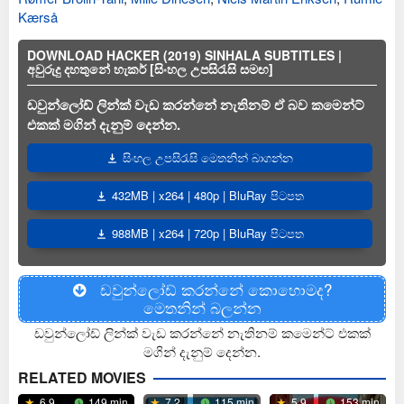
Kærså
DOWNLOAD HACKER (2019) SINHALA SUBTITLES |
අවුරුදු දහතුනේ හැකර් [සිංහල උපසිරැසි සමඟ]
ඩවුන්ලෝඩ් ලින්ක් වැඩ කරන්නේ නැතිනම් ඒ බව කමෙන්ට්
එකක් මගින් දැනුම් දෙන්න.
සිංහල උපසිරැසි මෙතනින් බාගන්න
432MB | x264 | 480p | BluRay පිටපත
988MB | x264 | 720p | BluRay පිටපත
ඩවුන්ලෝඩ් කරන්නේ කොහොමද?
මෙතනින් බලන්න
ඩවුන්ලෝඩ් ලින්ක් වැඩ කරන්නේ නැතිනම් කමෙන්ට් එකක්
මගින් දැනුම් දෙන්න.
RELATED MOVIES
6.9
149 min
7.2
115 min
5.9
153 min