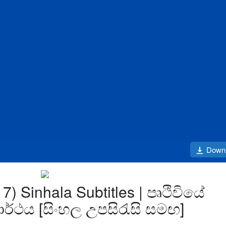
Down
7) Sinhala Subtitles | පෘථිවියේ
දාර්ථය [සිංහල උපසිරැසි සමඟ]