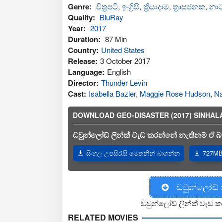
Genre:
චිත්‍රපටි
,
ඉංග්‍රිසි
,
ක්‍රියාදාම
,
ත්‍රාසජනක
,
නාට
Quality:
BluRay
Year:
2017
Duration:
87 Min
Country:
United States
Release:
3 October 2017
Language:
English
Director:
Thunder Levin
Cast:
Isabella Bazler
,
Maggie Rose Hudson
,
Na
DOWNLOAD GEO-DISASTER (2017) SINHALA SUBT
ඩවුන්ලෝඩ් ලින්ක් වැඩ කරන්නේ නැතිනම් ඒ බව
සිංහල උපසිරැසි මෙතනින් බාගන්න
727MB 
ඩවුන්ලෝඩ්
ඩවුන්ලෝඩ් ලින්ක් වැඩ ක
RELATED MOVIES