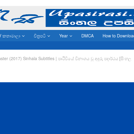
V කතාමාලා
චිත්‍රපටි
Year
DMCA
How to Downloa
ter (2017) Sinhala Subtitles | පෘථිවියේ විනාශය වූ අදුරු පදාර්ථය [සිංහල