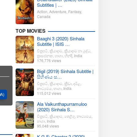
Subtitles | …
Action
,
Adventure
,
Fantasy
,
Canada
TOP MOVIES
Baaghi 3 (2020) Sinhala
Subtitle | ISIS …
චිත්‍රපටි
,
ක්‍රියාදාම
,
ක්‍රියාදාම හා යුද්ධ
,
ත්‍රාසජනක
,
භාශා
,
හින්දි
,
India
176,776 views
Bigil (2019) Sinhala Subtitle |
සිහිණය ස…
චිත්‍රපටි
,
ක්‍රියාදාම
,
ක්‍රීඩා
,
දමිළ
,
නාට්‍යමය
,
භාශා
,
India
115,012 views
DA)
Ala Vaikunthapurramuloo
(2020) Sinhala S…
චිත්‍රපටි
,
ක්‍රියාදාම
,
තෙළිගු
,
නාට්‍යමය
,
භාශා
,
India
95,048 views
K.G.F: Chapter 2 (2020)