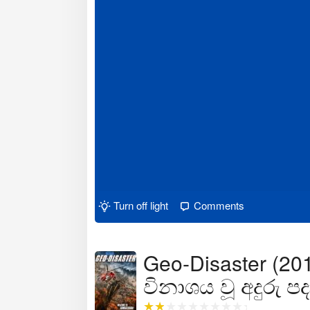
Turn off light
Comments
Geo-Disaster (201
විනාශය වූ අදුරු ප