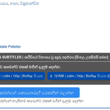
්‍යමය
,
භාශා
,
වික්‍රමාන්විත
talie Pelletier
ITLES | පෘථිවියේ විනාශය වූ අදුරු පදාර්ථය [සිංහල උපසිරැසි සමඟ]
 කමෙන්ට් එකක් මගින් දැනුම් දෙන්න.
| x264 | 720p | BluRay පිටපත
727MB | x264 | 720p | BluRay පිටපත (
 කරන්නේ කොහොමද? මෙතනින් බලන්න
රන්නේ නැතිනම් කමෙන්ට් එකක් මගින් දැනුම් දෙන්න.