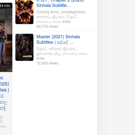
Sinhala Subtitle…
44 min
Coming Soon
,
Uncategorized
,
කන්නාඩ
,
ක්‍රියාදාම
,
චිත්‍රපටි
,
නාට්‍යමය
,
භාශා
,
India
82,076 views
Master (2021) Sinhala
Subtitles | සද්දේ …
චිත්‍රපටි
,
අභිරහස්
,
ක්‍රියාදාම
,
ත්‍රාසජනක
,
දමිළ
,
නාට්‍යමය
,
භාශා
,
India
72,665 views
ki
025)
les |
මේ
ංහල
මඟ]
y
,
ි
,
ාශා
,