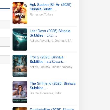
Aşk Sadece Bir An (2025)
Sinhala Subtitl…
Romance
,
Turkey
Last Days (2025) Sinhala
Subtitles | භයා…
Action
,
Adventure
,
Drama
,
USA
Troll 2 (2025) Sinhala
Subtitles | යෝධයෝ…
Action
,
Fantasy
,
Thriller
,
Norway
The Girlfriend (2025) Sinhala
Subtitles …
Drama
,
Romance
,
India
Deathstalker (2025) Sinhala