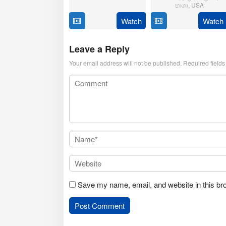
2025
භාශා
,
USA
Watch
Watch
23
Matt
Jul
Shakman
2025
Leave a Reply
Your email address will not be published.
Required field
Save my name, email, and website in this br