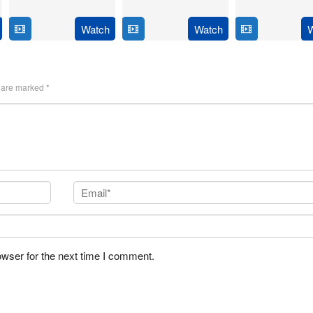
2024
14
Anil
Feb
Thirumeni
Jan
Ravi
Watch
Watch
2025
2025
s are marked
*
owser for the next time I comment.