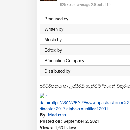
925
votes, average
2.0
out of 10
Produced by
Written by
Music by
Edited by
Production Company
Distributed by
පරිවර්තනය හා උපසිරැසි ගැන්වීම “ගයාන් චතුරංග
By:
Madusha
Posted on:
September 2, 2021
Views:
1,631 views