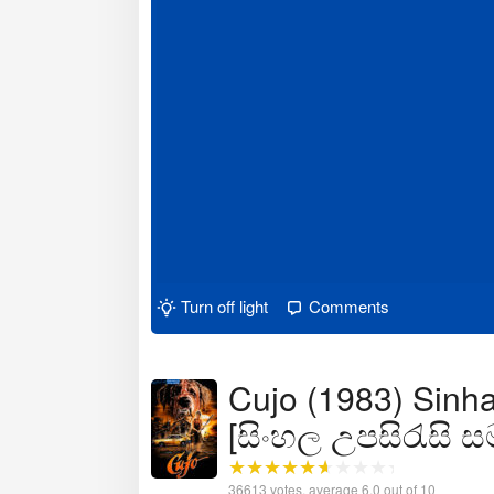
Turn off light
Comments
Cujo (1983) Sinha
[සිංහල උපසිරැසි 
36613
votes, average
6.0
out of 10