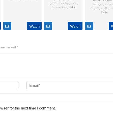
ත්‍රාසජනක
,
දමිළ
,
භාශා
,
ක්‍රියාදාම
,
කොමඩ
6
Sriram
වික්‍රමාන්විත
,
India
චිත්‍රපටි
,
තෙළිගු
,
භ
India
Jun
Adittya
6
Magizh
2024
14
Anil
Feb
Thirumeni
Jan
Ravi
Watch
Watch
2025
2025
s are marked
*
owser for the next time I comment.