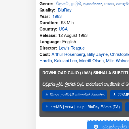
Genre:
චිත්‍රපටි
,
ඉංග්‍රිසි
,
ත්‍රාසජනක
,
භාශා
,
හොල්ම
Quality:
BluRay
Year:
1983
Duration:
93 Min
Country:
USA
Release:
12 August 1983
Language:
English
Director:
Lewis Teague
Cast:
Arthur Rosenberg
,
Billy Jayne
,
Christoph
Hardin
,
Kaiulani Lee
,
Merritt Olsen
,
Mills Watso
DOWNLOAD CUJO (1983) SINHALA SUBTITLES |
ඩවුන්ලෝඩ් ලින්ක් වැඩ කරන්නේ නැතිනම් ඒ බව
සිංහල උපසිරැසි මෙතනින් බාගන්න
775MB 
775MB | x264 | 720p | BluRay පිටපත (DA)
ඩවුන්ලෝඩ්