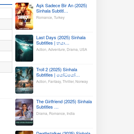
Aşk Sadece Bir An (2025)
Sinhala Subtitl…
Romance
,
Turkey
Last Days (2025) Sinhala
Subtitles | භයා…
Action
,
Adventure
,
Drama
,
USA
Troll 2 (2025) Sinhala
Subtitles | යෝධයෝ…
Action
,
Fantasy
,
Thriller
,
Norway
The Girlfriend (2025) Sinhala
Subtitles …
Drama
,
Romance
,
India
Deathstalker (2025) Sinhala