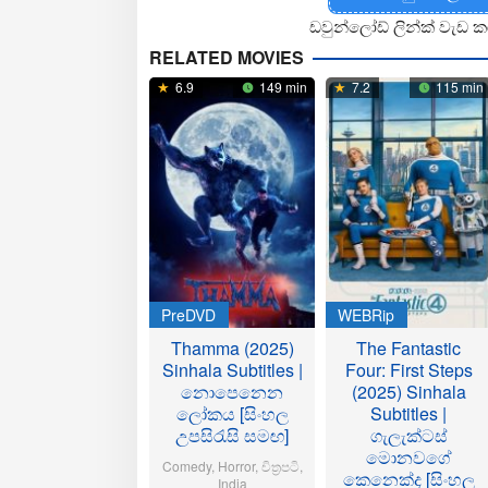
ඩවුන්ලෝඩ් ලින්ක් වැඩ ක
RELATED MOVIES
6.9
149 min
7.2
115 min
PreDVD
WEBRip
Thamma (2025)
The Fantastic
Sinhala Subtitles |
Four: First Steps
නොපෙනෙන
(2025) Sinhala
ලෝකය [සිංහල
Subtitles |
උපසිරැසි සමඟ]
ගැලැක්ටස්
මොනවගේ
Comedy
,
Horror
,
චිත්‍රපටි
,
කෙනෙක්ද [සිංහල
India