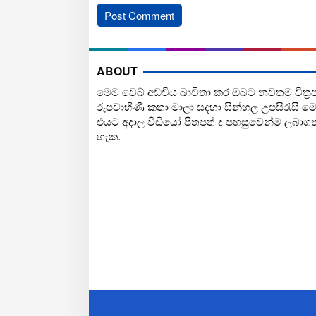
ABOUT
මෙම වෙබ් අඩවිය බාවිතා කර ඔබට නවතම චිත්‍ර
රූපවාහිණී කතා මාලා සදහා සින්හල උපසිරැසි ම
එයට අදාල වීඩියෝ පිතපත් ද පහසුවෙන්ම ලබාග
හැක.