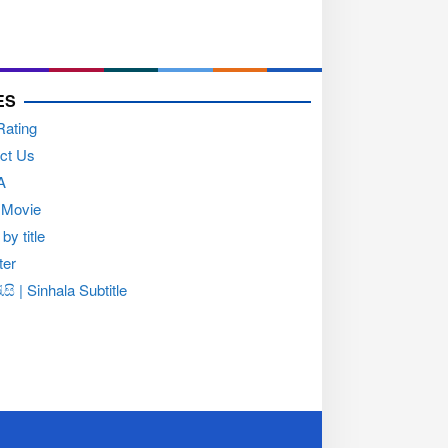
ES
Rating
ct Us
A
 Movie
by title
ter
සි | Sinhala Subtitle