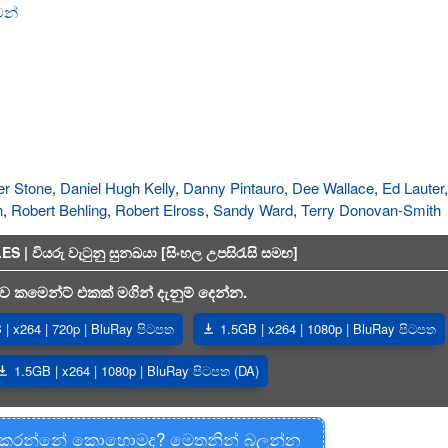
න්
er Stone
,
Daniel Hugh Kelly
,
Danny Pintauro
,
Dee Wallace
,
Ed Lauter
n
,
Robert Behling
,
Robert Elross
,
Sandy Ward
,
Terry Donovan-Smith
 වියරු වැටුනු සුනඛයා [සිංහල උපසිරැසි සමඟ]
 කමෙන්ට් එකක් මගින් දැනුම් දෙන්න.
| x264 | 720p | BluRay පිටපත
1.5GB | x264 | 1080p | BluRay පිටපත
1.5GB | x264 | 1080p | BluRay පිටපත (DA)
 කරන්නේ කොහොමද? මෙතනින් බලන්න