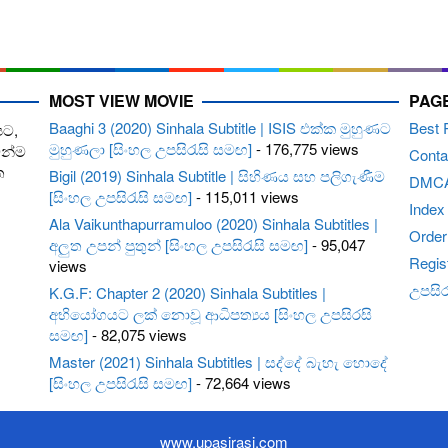
MOST VIEW MOVIE
PAG
Baaghi 3 (2020) Sinhala Subtitle | ISIS එක්ක මුහුණට
Best 
පට,
මුහුණලා [සිංහල උපසිරැසි සමඟ]
- 176,775 views
ෙන්ම
Conta
ත
Bigil (2019) Sinhala Subtitle | සිහිණය සහ පලිගැණීම
DMC
[සිංහල උපසිරැසි සමඟ]
- 115,011 views
Index
Ala Vaikunthapurramuloo (2020) Sinhala Subtitles |
Order 
අලුත උපන් පුතුන් [සිංහල උපසිරැසි සමඟ]
- 95,047
Regis
views
උපසිරැ
K.G.F: Chapter 2 (2020) Sinhala Subtitles |
අභියෝගයට ලක් නොවූ ආධිපත්‍යය [සිංහල උපසිරසි
සමඟ]
- 82,075 views
Master (2021) Sinhala Subtitles | සද්දේ බැහැ හොදේ
[සිංහල උපසිරැසි සමඟ]
- 72,664 views
www.upasirasi.com