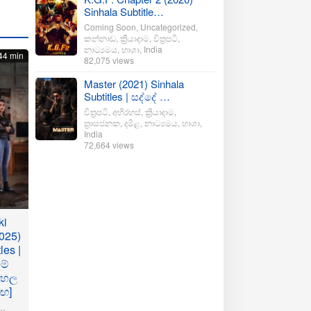
Sinhala Subtitle…
Coming Soon
,
Uncategorized
,
කන්නාඩ
,
ක්‍රියාදාම
,
චිත්‍රපටි
,
නාට්‍යමය
,
භාශා
,
India
44 min
82,075 views
Master (2021) Sinhala
Subtitles | සද්දේ …
චිත්‍රපටි
,
අභිරහස්
,
ක්‍රියාදාම
,
ත්‍රාසජනක
,
දමිළ
,
නාට්‍යමය
,
භාශා
,
India
72,664 views
ki
025)
les |
මේ
ංහල
මඟ]
y
,