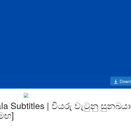
Down
la Subtitles | වියරු වැටුනු සුනඛයා
සමඟ]