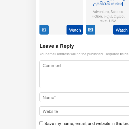
උපසිරැසි සමඟ]
21
Aditya
Adventure
,
Science
Oct
Sarpotdar
Fiction
,
ඉංග්‍රිසි
,
චිත්‍රපටි
,
2025
භාශා
,
USA
Watch
Watch
23
Matt
Jul
Shakman
2025
Leave a Reply
Your email address will not be published.
Required field
Save my name, email, and website in this br