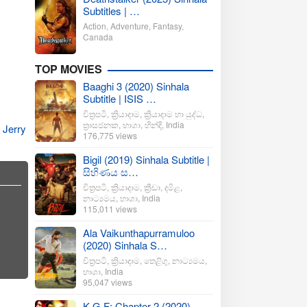
Subtitles | …
Action
,
Adventure
,
Fantasy
,
Canada
TOP MOVIES
Baaghi 3 (2020) Sinhala
Subtitle | ISIS …
චිත්‍රපටි
,
ක්‍රියාදාම
,
ක්‍රියාදාම හා යුද්ධ
,
ත්‍රාසජනක
,
භාශා
,
හින්දි
,
India
,
Jerry
176,775 views
Bigil (2019) Sinhala Subtitle |
සිහිණය ස…
චිත්‍රපටි
,
ක්‍රියාදාම
,
ක්‍රීඩා
,
දමිළ
,
නාට්‍යමය
,
භාශා
,
India
115,011 views
Ala Vaikunthapurramuloo
(2020) Sinhala S…
චිත්‍රපටි
,
ක්‍රියාදාම
,
තෙළිගු
,
නාට්‍යමය
,
භාශා
,
India
95,047 views
K.G.F: Chapter 2 (2020)