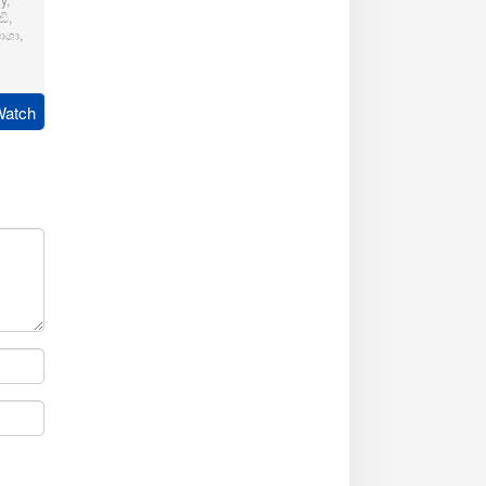
ි
,
ාශා
,
pudi
Watch