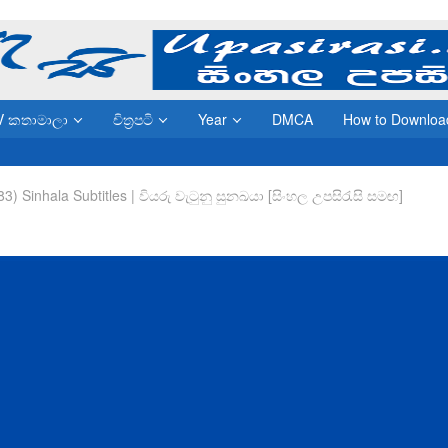
V කතාමාලා
චිත්‍රපටි
Year
DMCA
How to Downloa
83) Sinhala Subtitles | වියරු වැටුනු සුනඛයා [සිංහල උපසිරැසි සමඟ]