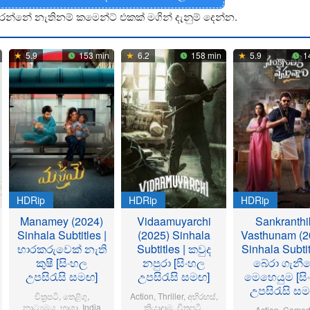
රන්නේ නැතිනම් කමෙන්ට් එකක් මගින් දැනුම් දෙන්න.
5.9
153 min
6.2
158 min
5.9
1
HDRip
HDRip
HDRip
Manamey (2024)
Vidaamuyarchi
Sankranthi
Sinhala Subtitles |
(2025) Sinhala
Vasthunam (2
භාරකරුවෙක් නැති
Subtitles | කවුද
Sinhala Subtit
කුෂී [සිංහල
නපුරා [සිංහල
බේරා ගැනී
උපසිරැසි සමඟ]
උපසිරැසි සමඟ]
මෙහෙයුම [සි
උපසිරැසි ස
චිත්‍රපටි
,
තෙළිගු
,
Action
,
Thriller
,
අභිරහස්
,
නාට්‍යමය
,
භාශා
,
India
ක්‍රියාදාම
,
චිත්‍රපටි
,
Action
,
Comed