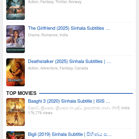
Action
,
Fantasy
,
Thriller
,
Norway
The Girlfriend (2025) Sinhala Subtitles …
Drama
,
Romance
,
India
Deathstalker (2025) Sinhala Subtitles | …
Action
,
Adventure
,
Fantasy
,
Canada
TOP MOVIES
Baaghi 3 (2020) Sinhala Subtitle | ISIS …
චිත්‍රපටි
,
ක්‍රියාදාම
,
ක්‍රියාදාම හා යුද්ධ
,
ත්‍රාසජනක
,
භාශා
,
හින්දි
,
India
176,776 views
Bigil (2019) Sinhala Subtitle | සිහිණය ස…