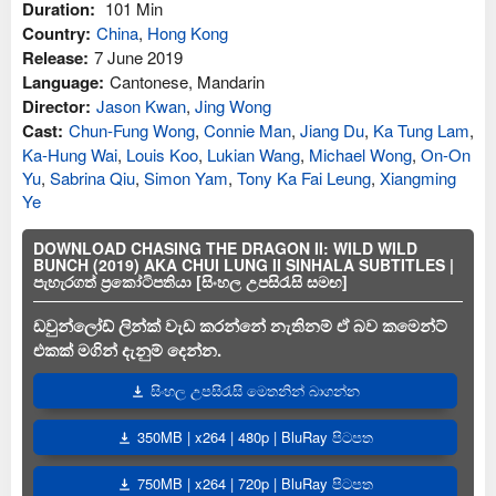
Duration:
101 Min
Country:
China
,
Hong Kong
Release:
7 June 2019
Language:
Cantonese, Mandarin
Director:
Jason Kwan
,
Jing Wong
Cast:
Chun-Fung Wong
,
Connie Man
,
Jiang Du
,
Ka Tung Lam
,
Ka-Hung Wai
,
Louis Koo
,
Lukian Wang
,
Michael Wong
,
On-On
Yu
,
Sabrina Qiu
,
Simon Yam
,
Tony Ka Fai Leung
,
Xiangming
Ye
DOWNLOAD CHASING THE DRAGON II: WILD WILD
BUNCH (2019) AKA CHUI LUNG II SINHALA SUBTITLES |
පැහැරගත් ප්‍රකෝටිපතියා [සිංහල උපසිරැසි සමඟ]
ඩවුන්ලෝඩ් ලින්ක් වැඩ කරන්නේ නැතිනම් ඒ බව කමෙන්ට්
එකක් මගින් දැනුම් දෙන්න.
සිංහල උපසිරැසි මෙතනින් බාගන්න
350MB | x264 | 480p | BluRay පිටපත
750MB | x264 | 720p | BluRay පිටපත