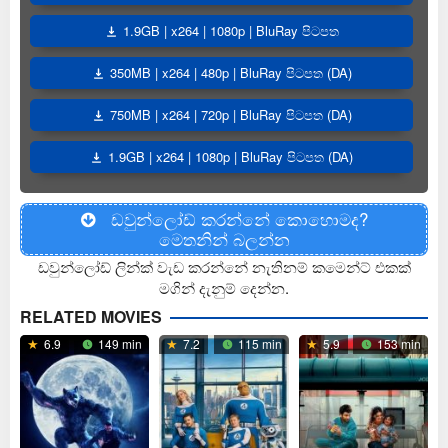
1.9GB | x264 | 1080p | BluRay පිටපත
350MB | x264 | 480p | BluRay පිටපත (DA)
750MB | x264 | 720p | BluRay පිටපත (DA)
1.9GB | x264 | 1080p | BluRay පිටපත (DA)
ඩවුන්ලෝඩ් කරන්නේ කොහොමද?
මෙතනින් බලන්න
ඩවුන්ලෝඩ් ලින්ක් වැඩ කරන්නේ නැතිනම් කමෙන්ට් එකක්
මගින් දැනුම් දෙන්න.
RELATED MOVIES
6.9
149 min
7.2
115 min
5.9
153 min