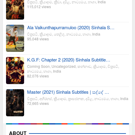
චිත්‍රපටි
,
ක්‍රියාදාම
,
ක්‍රීඩා
,
දමිළ
,
නාට්‍යමය
,
භාශා
,
India
115,012 views
Ala Vaikunthapurramuloo (2020) Sinhala S…
චිත්‍රපටි
,
ක්‍රියාදාම
,
තෙළිගු
,
නාට්‍යමය
,
භාශා
,
India
95,048 views
K.G.F: Chapter 2 (2020) Sinhala Subtitle…
Coming Soon
,
Uncategorized
,
කන්නාඩ
,
ක්‍රියාදාම
,
චිත්‍රපටි
,
නාට්‍යමය
,
භාශා
,
India
82,076 views
Master (2021) Sinhala Subtitles | සද්දේ …
චිත්‍රපටි
,
අභිරහස්
,
ක්‍රියාදාම
,
ත්‍රාසජනක
,
දමිළ
,
නාට්‍යමය
,
භාශා
,
India
72,665 views
ABOUT