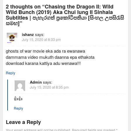
2025
2 thoughts on “Chasing the Dragon II: Wild
Wild Bunch (2019) Aka Chui lung II Sinhala
Subtitles | පැහැරගත් ප්‍රකෝටිපතියා [සිංහල උපසිරැසි
සමඟ]”
ishanz
says:
July 15, 2020 at 8:33 pm
ghosts of war movie eka ada ra ewanawa
dammama video mukuth daanna epa ethakota
download karana kattiya adu wenawa!!!
Reply
Admin
says:
July 15, 2020 at 8:35 pm
👍👍
Reply
Leave a Reply
Your email address will not be published.
Required fields are marked
*