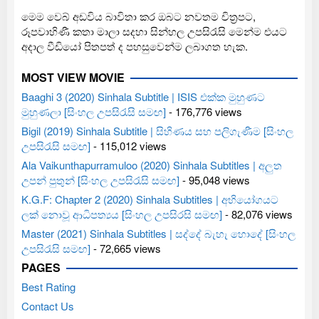
මෙම වෙබ් අඩවිය බාවිතා කර ඔබට නවතම චිත්‍රපට,
රූපවාහිණී කතා මාලා සදහා සින්හල උපසිරැසි මෙන්ම එයට
අදාල වීඩියෝ පිතපත් ද පහසුවෙන්ම ලබාගත හැක.
MOST VIEW MOVIE
Baaghi 3 (2020) Sinhala Subtitle | ISIS එක්ක මුහුණට
මුහුණලා [සිංහල උපසිරැසි සමඟ]
- 176,776 views
Bigil (2019) Sinhala Subtitle | සිහිණය සහ පලිගැණීම [සිංහල
උපසිරැසි සමඟ]
- 115,012 views
Ala Vaikunthapurramuloo (2020) Sinhala Subtitles | අලුත
උපන් පුතුන් [සිංහල උපසිරැසි සමඟ]
- 95,048 views
K.G.F: Chapter 2 (2020) Sinhala Subtitles | අභියෝගයට
ලක් නොවූ ආධිපත්‍යය [සිංහල උපසිරසි සමඟ]
- 82,076 views
Master (2021) Sinhala Subtitles | සද්දේ බැහැ හොදේ [සිංහල
උපසිරැසි සමඟ]
- 72,665 views
PAGES
Best Rating
Contact Us