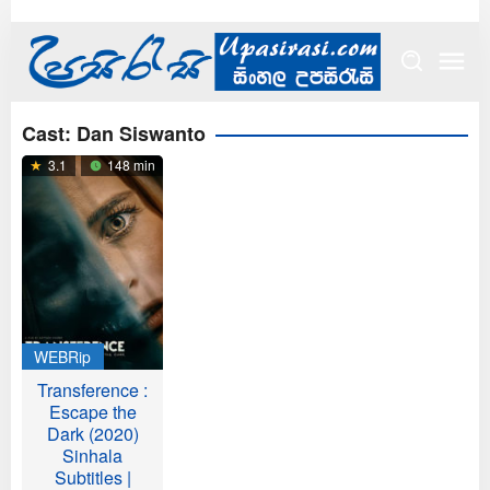
Skip
to
content
Cast:
Dan Siswanto
3.1
148 min
WEBRip
Transference :
Escape the
Dark (2020)
Sinhala
Subtitles |