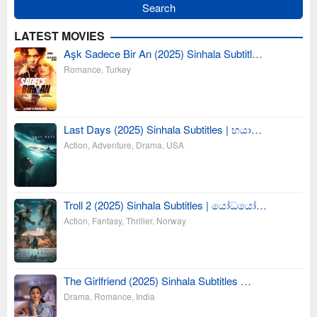
LATEST MOVIES
Aşk Sadece Bir An (2025) Sinhala Subtitl…
Romance
,
Turkey
Last Days (2025) Sinhala Subtitles | භයා…
Action
,
Adventure
,
Drama
,
USA
Troll 2 (2025) Sinhala Subtitles | යෝධයෝ…
Action
,
Fantasy
,
Thriller
,
Norway
The Girlfriend (2025) Sinhala Subtitles …
Drama
,
Romance
,
India