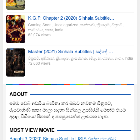
K.G.F: Chapter 2 (2020) Sinhala Subtitle…
Coming Soon
,
Uncategorized
,
කන්නාඩ
,
ක්‍රියාදාම
,
චිත්‍රපටි
,
නාට්‍යමය
,
භාශා
,
India
82,074 views
Master (2021) Sinhala Subtitles | සද්දේ …
චිත්‍රපටි
,
අභිරහස්
,
ක්‍රියාදාම
,
ත්‍රාසජනක
,
දමිළ
,
නාට්‍යමය
,
භාශා
,
India
72,663 views
ABOUT
මෙම වෙබ් අඩවිය බාවිතා කර ඔබට නවතම චිත්‍රපට,
රූපවාහිණී කතා මාලා සදහා සින්හල උපසිරැසි මෙන්ම එයට
අදාල වීඩියෝ පිතපත් ද පහසුවෙන්ම ලබාගත හැක.
MOST VIEW MOVIE
Baaghi 3 (2020) Sinhala Subtitle | ISIS එක්ක මුහුණට