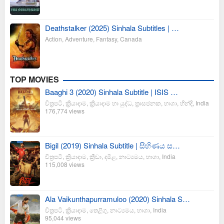
Deathstalker (2025) Sinhala Subtitles | …
Action
,
Adventure
,
Fantasy
,
Canada
TOP MOVIES
Baaghi 3 (2020) Sinhala Subtitle | ISIS …
චිත්‍රපටි
,
ක්‍රියාදාම
,
ක්‍රියාදාම හා යුද්ධ
,
ත්‍රාසජනක
,
භාශා
,
හින්දි
,
India
176,774 views
Bigil (2019) Sinhala Subtitle | සිහිණය ස…
චිත්‍රපටි
,
ක්‍රියාදාම
,
ක්‍රීඩා
,
දමිළ
,
නාට්‍යමය
,
භාශා
,
India
115,008 views
Ala Vaikunthapurramuloo (2020) Sinhala S…
චිත්‍රපටි
,
ක්‍රියාදාම
,
තෙළිගු
,
නාට්‍යමය
,
භාශා
,
India
95,044 views