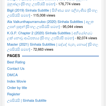
මුහුණලා [සිංහල උපසිරැසි සමඟ]
- 176,774 views
Bigil (2019) Sinhala Subtitle | සිහිණය සහ පලිගැණීම [සිංහල
උපසිරැසි සමඟ]
- 115,008 views
Ala Vaikunthapurramuloo (2020) Sinhala Subtitles | අලුත
උපන් පුතුන් [සිංහල උපසිරැසි සමඟ]
- 95,044 views
K.G.F: Chapter 2 (2020) Sinhala Subtitles | අභියෝගයට
ලක් නොවූ ආධිපත්‍යය [සිංහල උපසිරසි සමඟ]
- 82,074 views
Master (2021) Sinhala Subtitles | සද්දේ බැහැ හොදේ [සිංහල
උපසිරැසි සමඟ]
- 72,663 views
PAGES
Best Rating
Contact Us
DMCA
Index Movie
Order by title
Register
උපසිරැසි | Sinhala Subtitle