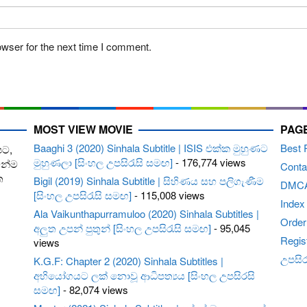
owser for the next time I comment.
MOST VIEW MOVIE
PAG
Baaghi 3 (2020) Sinhala Subtitle | ISIS එක්ක මුහුණට
Best 
පට,
මුහුණලා [සිංහල උපසිරැසි සමඟ]
- 176,774 views
ෙන්ම
Conta
ත
Bigil (2019) Sinhala Subtitle | සිහිණය සහ පලිගැණීම
DMC
[සිංහල උපසිරැසි සමඟ]
- 115,008 views
Index
Ala Vaikunthapurramuloo (2020) Sinhala Subtitles |
Order 
අලුත උපන් පුතුන් [සිංහල උපසිරැසි සමඟ]
- 95,045
Regis
views
උපසිරැ
K.G.F: Chapter 2 (2020) Sinhala Subtitles |
අභියෝගයට ලක් නොවූ ආධිපත්‍යය [සිංහල උපසිරසි
සමඟ]
- 82,074 views