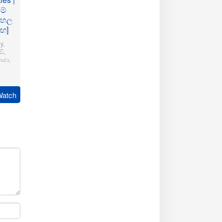
මේ
ංහල
මඟ]
y
,
ි
,
ාශා
,
pudi
Watch