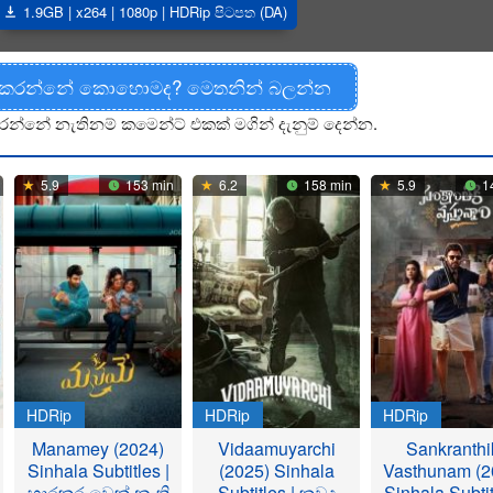
1.9GB | x264 | 1080p | HDRip පිටපත (DA)
 කරන්නේ කොහොමද? මෙතනින් බලන්න
රන්නේ නැතිනම් කමෙන්ට් එකක් මගින් දැනුම් දෙන්න.
5.9
153 min
6.2
158 min
5.9
1
HDRip
HDRip
HDRip
Manamey (2024)
Vidaamuyarchi
Sankranthi
Sinhala Subtitles |
(2025) Sinhala
Vasthunam (2
භාරකරුවෙක් නැති
Subtitles | කවුද
Sinhala Subtit