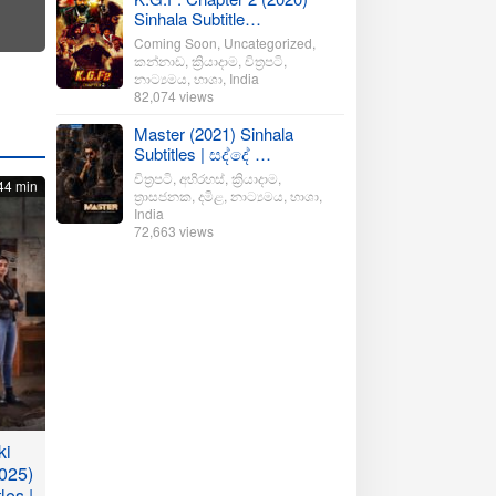
Sinhala Subtitle…
Coming Soon
,
Uncategorized
,
කන්නාඩ
,
ක්‍රියාදාම
,
චිත්‍රපටි
,
නාට්‍යමය
,
භාශා
,
India
82,074 views
Master (2021) Sinhala
Subtitles | සද්දේ …
චිත්‍රපටි
,
අභිරහස්
,
ක්‍රියාදාම
,
44 min
ත්‍රාසජනක
,
දමිළ
,
නාට්‍යමය
,
භාශා
,
India
72,663 views
ki
025)
les |