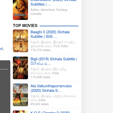
Subtitles | …
Action
,
Adventure
,
Fantasy
,
Canada
TOP MOVIES
Baaghi 3 (2020) Sinhala
Subtitle | ISIS …
චිත්‍රපටි
,
ක්‍රියාදාම
,
ක්‍රියාදාම හා යුද්ධ
,
ත්‍රාසජනක
,
භාශා
,
හින්දි
,
India
ri
,
176,774 views
Bigil (2019) Sinhala Subtitle |
සිහිණය ස…
චිත්‍රපටි
,
ක්‍රියාදාම
,
ක්‍රීඩා
,
දමිළ
,
නාට්‍යමය
,
භාශා
,
India
115,008 views
Ala Vaikunthapurramuloo
(2020) Sinhala S…
චිත්‍රපටි
,
ක්‍රියාදාම
,
තෙළිගු
,
නාට්‍යමය
,
භාශා
,
India
95,045 views
K.G.F: Chapter 2 (2020)