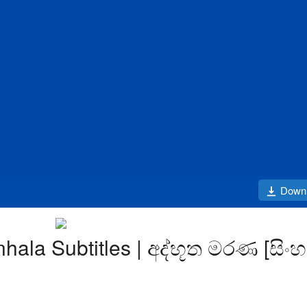
Down
nhala Subtitles | අද්භූත මරණ [සිං