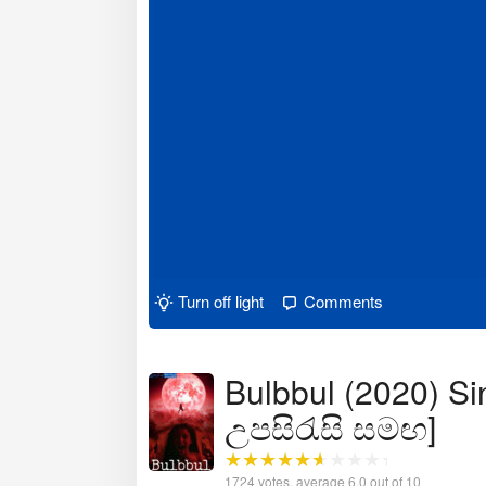
Turn off light
Comments
Bulbbul (2020) Si
උපසිරැසි සමඟ]
1724
votes, average
6.0
out of 10