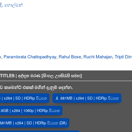
දි
,
හොල්මන්
m
,
Parambrata Chattopadhyay
,
Rahul Bose
,
Ruchi Mahajan
,
Tripti Dim
LES | අද්භූත මරණ [සිංහල උපසිරැසි සමඟ]
 කමෙන්ට් එකක් මගින් දැනුම් දෙන්න.
| x264 | SD | HDRip පිටපත
681MB | x264 | SD | HDRip පිටපත
.9GB | x264 | 1080p | HDRip පිටපත
681MB | x264 | SD | HDRip පිටපත (DA)