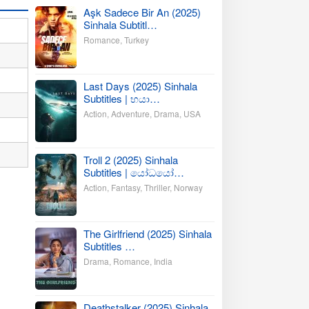
Aşk Sadece Bir An (2025)
Sinhala Subtitl…
Romance
,
Turkey
Last Days (2025) Sinhala
Subtitles | භයා…
Action
,
Adventure
,
Drama
,
USA
Troll 2 (2025) Sinhala
Subtitles | යෝධයෝ…
Action
,
Fantasy
,
Thriller
,
Norway
The Girlfriend (2025) Sinhala
Subtitles …
Drama
,
Romance
,
India
Deathstalker (2025) Sinhala