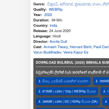
Genre:
චිත්‍රපටි
,
අභිරහස්
,
ත්‍රාසජනක
,
භාශා
,
හින්
Quality:
WEBRip
Year:
2020
Duration:
94 Min
Country:
India
Release:
24 June 2020
Language:
Hindi
Director:
Anvita Dutt
Cast:
Avinash Tiwary
,
Hemant Bisht
,
Paoli Da
Varun Buddhadev
,
Veera Kapur Ee
DOWNLOAD BULBBUL (2020) SINHALA SUBTIT
ඩවුන්ලෝඩ් ලින්ක් වැඩ කරන්නේ නැතිනම් ඒ බව
සිංහල උපසිරැසි මෙතනින් බාගන්න
386MB 
873MB | x264 | 720p | WEBRip පිටපත
1
386MB | x264 | SD | HDRip පිටපත (DA)