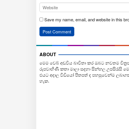
Save my name, email, and website in this br
ABOUT
මෙම වෙබ් අඩවිය බාවිතා කර ඔබට නවතම චිත්‍ර
රූපවාහිණී කතා මාලා සදහා සින්හල උපසිරැසි ම
එයට අදාල වීඩියෝ පිතපත් ද පහසුවෙන්ම ලබාග
හැක.