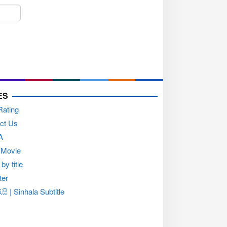
ES
Rating
ct Us
A
 Movie
by title
ter
සි | Sinhala Subtitle