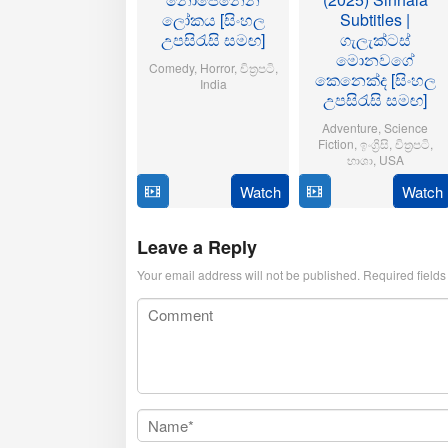
ලෝකය [සිංහල
Subtitles |
උපසිරැසි සමඟ]
ගැලැක්ටස්
මොනවගේ
Comedy
,
Horror
,
චිත්‍රපටි
,
කෙනෙක්ද [සිංහල
India
උපසිරැසි සමඟ]
21
Aditya
Adventure
,
Science
Oct
Sarpotdar
Fiction
,
ඉංග්‍රිසි
,
චිත්‍රපටි
,
2025
භාශා
,
USA
Watch
Watch
23
Matt
Jul
Shakman
2025
Leave a Reply
Your email address will not be published.
Required field