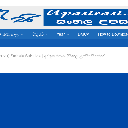
V කතාමාලා
චිත්‍රපටි
Year
DMCA
How to Downloa
2020) Sinhala Subtitles | අද්භූත මරණ [සිංහල උපසිරැසි සමඟ]