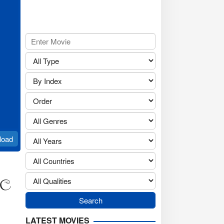
load
හල
LATEST MOVIES