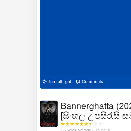
Turn off light
Comments
Bannerghatta (2021
[සිංහල උපසිරැසි 
527
votes, average
7.0
out of 10