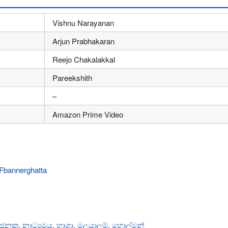
Vishnu Narayanan
Arjun Prabhakaran
Reejo Chakalakkal
Pareekshith
–
Amazon Prime Video
ාසජනක
,
නාට්‍යමය
,
භාශා
,
මලයාලම්
,
හොල්මන්