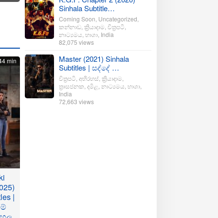
Sinhala Subtitle…
Coming Soon
,
Uncategorized
,
කන්නාඩ
,
ක්‍රියාදාම
,
චිත්‍රපටි
,
නාට්‍යමය
,
භාශා
,
India
82,075 views
Master (2021) Sinhala
44 min
Subtitles | සද්දේ …
චිත්‍රපටි
,
අභිරහස්
,
ක්‍රියාදාම
,
ත්‍රාසජනක
,
දමිළ
,
නාට්‍යමය
,
භාශා
,
India
72,663 views
ki
025)
les |
මේ
ංහල