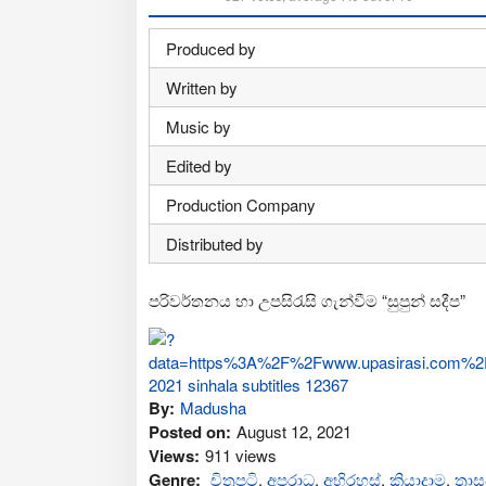
Produced by
Written by
Music by
Edited by
Production Company
Distributed by
පරිවර්තනය හා උපසිරැසි ගැන්වීම “සුපුන් සදීප”
By:
Madusha
Posted on:
August 12, 2021
Views:
911 views
Genre:
චිත්‍රපටි
,
අප‍රාධ
,
අභිරහස්
,
ක්‍රියාදාම
,
ත්‍ර