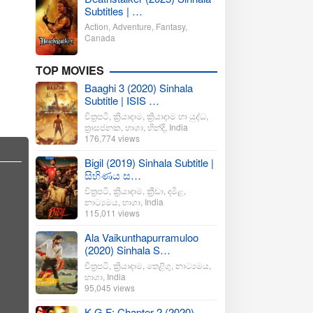
Subtitles | …
Action
,
Adventure
,
Fantasy
,
Canada
TOP MOVIES
Baaghi 3 (2020) Sinhala
Subtitle | ISIS …
චිත්‍රපටි
,
ක්‍රියාදාම
,
ක්‍රියාදාම හා යුද්ධ
,
ත්‍රාසජනක
,
භාශා
,
හින්දි
,
India
176,774 views
Bigil (2019) Sinhala Subtitle |
සිහිණය ස…
චිත්‍රපටි
,
ක්‍රියාදාම
,
ක්‍රීඩා
,
දමිළ
,
නාට්‍යමය
,
භාශා
,
India
115,011 views
Ala Vaikunthapurramuloo
(2020) Sinhala S…
චිත්‍රපටි
,
ක්‍රියාදාම
,
තෙළිගු
,
නාට්‍යමය
,
භාශා
,
India
95,045 views
K.G.F: Chapter 2 (2020)