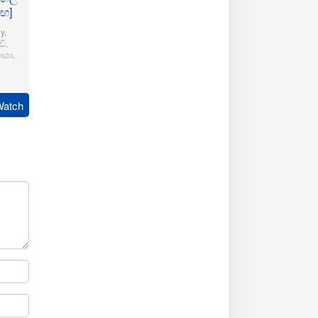
මඟ]
y
,
ි
,
ාශා
,
pudi
Watch