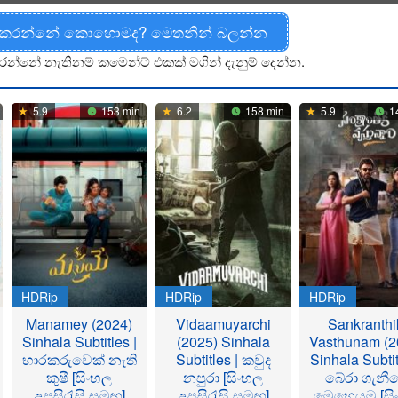
 කරන්නේ කොහොමද? මෙතනින් බලන්න
රන්නේ නැතිනම් කමෙන්ට් එකක් මගින් දැනුම් දෙන්න.
5.9
153 min
6.2
158 min
5.9
1
HDRip
HDRip
HDRip
Manamey (2024)
Vidaamuyarchi
Sankranthi
Sinhala Subtitles |
(2025) Sinhala
Vasthunam (2
භාරකරුවෙක් නැති
Subtitles | කවුද
Sinhala Subtit
කුෂී [සිංහල
නපුරා [සිංහල
බේරා ගැනී
උපසිරැසි සමඟ]
උපසිරැසි සමඟ]
මෙහෙයුම [සි