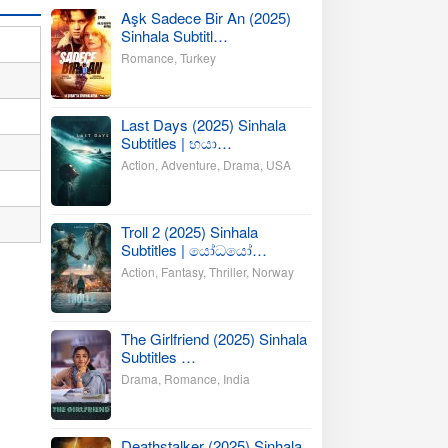
Aşk Sadece Bir An (2025)
Sinhala Subtitl…
Romance
,
Turkey
Last Days (2025) Sinhala
Subtitles | භයා…
Action
,
Adventure
,
Drama
,
USA
Troll 2 (2025) Sinhala
Subtitles | යෝධයෝ…
Action
,
Fantasy
,
Thriller
,
Norway
The Girlfriend (2025) Sinhala
Subtitles …
Drama
,
Romance
,
India
Deathstalker (2025) Sinhala