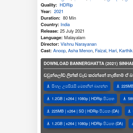
Quality:
HDRip
Year:
2021
Duration:
80 Min
Country:
India
Release:
25 July 2021
Language:
Malayalam
Director:
Vishnu Narayanan
Cast:
Anoop
,
Asha Menon
,
Faizal
,
Hari
,
Karthi
DOWNLOAD BANNERGHATTA (2021) SINHALA SU
ඩවුන්ලෝඩ් ලින්ක් වැඩ කරන්නේ නැතිනම් ඒ බව
සිංහල උපසිරැසි මෙතනින් බාගන්න
225MB 
1.2GB | x264 | 1080p | HDRip පිටපත
58
225MB | x264 | SD | HDRip පිටපත (DA)
1.2GB | x264 | 1080p | HDRip පිටපත (DA)