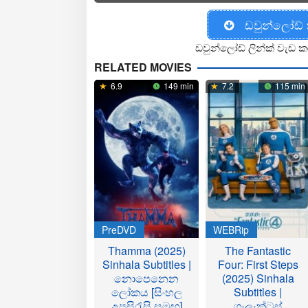
ඩවුන්ලෝඩ්
ඩවුන්ලෝඩ් ලින්ක් වැඩ ක
RELATED MOVIES
6.9
149 min
7.2
115 min
PreDVD
WEBRip
Thamma (2025)
The Fantastic
Sinhala Subtitles |
Four: First Steps
නොපෙනෙන
(2025) Sinhala
ලෝකය [සිංහල
Subtitles |
උපසිරැසි සමඟ]
ගැලැක්ටස්