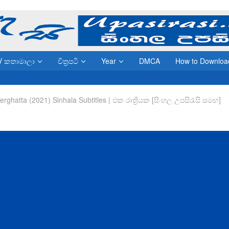
V කතාමාලා
චිත්‍රපටි
Year
DMCA
How to Downloa
rghatta (2021) Sinhala Subtitles | එක රාත්‍රියක [සිංහල උපසිරැසි සමඟ]