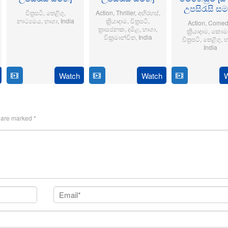
උපසිරැසි ස
චිත්‍රපටි
,
තෙළිගු
,
Action
,
Thriller
,
අභිරහස්
,
නාට්‍යමය
,
භාශා
,
India
ක්‍රියාදාම
,
චිත්‍රපටි
,
Action
,
Comed
ත්‍රාසජනක
,
දමිළ
,
භාශා
,
ක්‍රියාදාම
,
කොමඩ
6
Sriram
වික්‍රමාන්විත
,
India
චිත්‍රපටි
,
තෙළිගු
,
භ
India
Jun
Adittya
6
Magizh
2024
14
Anil
Feb
Thirumeni
Jan
Ravi
Watch
Watch
2025
2025
s are marked
*