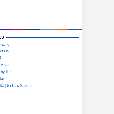
ES
Rating
ct Us
A
 Movie
by title
ter
සි | Sinhala Subtitle