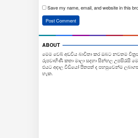
Save my name, email, and website in this br
ABOUT
මෙම වෙබ් අඩවිය බාවිතා කර ඔබට නවතම චිත්‍ර
රූපවාහිණී කතා මාලා සදහා සින්හල උපසිරැසි ම
එයට අදාල වීඩියෝ පිතපත් ද පහසුවෙන්ම ලබාග
හැක.