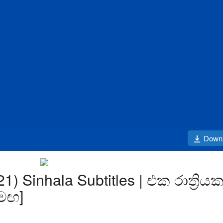
Down
) Sinhala Subtitles | එක රාත්‍රිය
සමඟ]