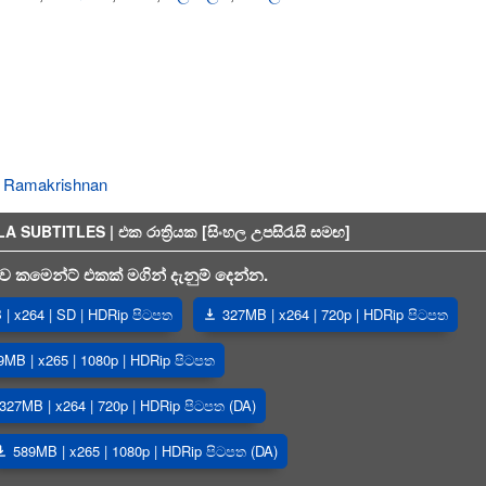
k Ramakrishnan
BTITLES | එක රාත්‍රියක [සිංහල උපසිරැසි සමඟ]
 කමෙන්ට් එකක් මගින් දැනුම් දෙන්න.
| x264 | SD | HDRip පිටපත
327MB | x264 | 720p | HDRip පිටපත
9MB | x265 | 1080p | HDRip පිටපත
327MB | x264 | 720p | HDRip පිටපත (DA)
589MB | x265 | 1080p | HDRip පිටපත (DA)