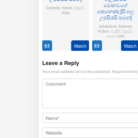
මොනවගේ
Comedy
,
Horror
,
චිත්‍රපටි
,
කෙනෙක්ද [සිංහල
India
උපසිරැසි සමඟ]
21
Aditya
Adventure
,
Science
Oct
Sarpotdar
Fiction
,
ඉංග්‍රිසි
,
චිත්‍රපටි
,
2025
භාශා
,
USA
Watch
Watch
23
Matt
Jul
Shakman
2025
Leave a Reply
Your email address will not be published.
Required field