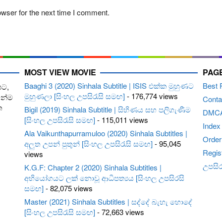
owser for the next time I comment.
MOST VIEW MOVIE
PAG
Baaghi 3 (2020) Sinhala Subtitle | ISIS එක්ක මුහුණට
Best 
පට,
මුහුණලා [සිංහල උපසිරැසි සමඟ]
- 176,774 views
ෙන්ම
Conta
ත
Bigil (2019) Sinhala Subtitle | සිහිණය සහ පලිගැණීම
DMC
[සිංහල උපසිරැසි සමඟ]
- 115,011 views
Index
Ala Vaikunthapurramuloo (2020) Sinhala Subtitles |
Order 
අලුත උපන් පුතුන් [සිංහල උපසිරැසි සමඟ]
- 95,045
Regis
views
උපසිරැ
K.G.F: Chapter 2 (2020) Sinhala Subtitles |
අභියෝගයට ලක් නොවූ ආධිපත්‍යය [සිංහල උපසිරසි
සමඟ]
- 82,075 views
Master (2021) Sinhala Subtitles | සද්දේ බැහැ හොදේ
[සිංහල උපසිරැසි සමඟ]
- 72,663 views