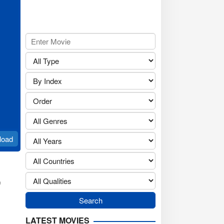
load
ක
LATEST MOVIES