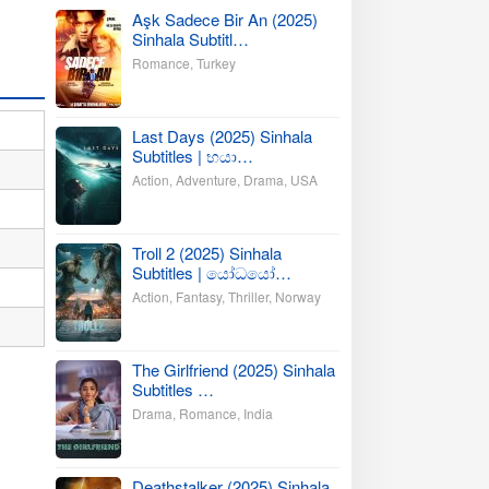
Aşk Sadece Bir An (2025)
Sinhala Subtitl…
Romance
,
Turkey
Last Days (2025) Sinhala
Subtitles | භයා…
Action
,
Adventure
,
Drama
,
USA
Troll 2 (2025) Sinhala
Subtitles | යෝධයෝ…
Action
,
Fantasy
,
Thriller
,
Norway
The Girlfriend (2025) Sinhala
Subtitles …
Drama
,
Romance
,
India
Deathstalker (2025) Sinhala