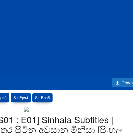
Down
Eps3
S1 Eps4
S1 Eps5
01 : E01] Sinhala Subtitles |
 අතර සිටින අවසාන මිනිසා [සිංහල