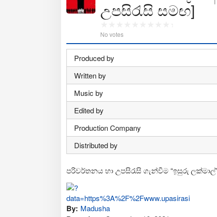
උපසිරැසි සමඟ]
No votes
Produced by
Written by
Music by
Edited by
Production Company
Distributed by
පරිවර්තනය හා උපසිරැසි ගැන්වීම “ඉසුරු ලක්මාල්
By:
Madusha