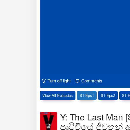
Turn off light
Comments
View All Episodes
S1 Eps1
S1 Eps2
S1 
Y: The Last Man [S
පෘථිවියේ ජීවතුන්