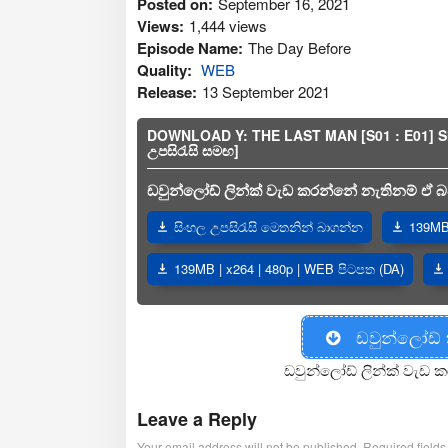
Posted on:
September 16, 2021
Views:
1,444 views
Episode Name:
The Day Before
Quality:
WEB
Release:
13 September 2021
DOWNLOAD Y: THE LAST MAN [S01 : E01] SINH
උපසිරැසි සමඟ]
ඩවුන්ලෝඩ් ලින්ක් වැඩ කරන්නේ නැතිනම් ඒ බව
සිංහල උපසිරැසි මෙතනින් බාගන්න
139MB 
139MB | x264 | 480p | WEB පිටපත (DA)
ඩවුන්ලෝඩ්
ඩවුන්ලෝඩ් ලින්ක් වැඩ ක
Leave a Reply
Your email address will not be published.
Required field