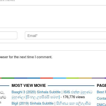
owser for the next time I comment.
MOST VIEW MOVIE
PAG
Baaghi 3 (2020) Sinhala Subtitle | ISIS එක්ක මුහුණට
Best 
පට,
මුහුණලා [සිංහල උපසිරැසි සමඟ]
- 176,776 views
ෙන්ම
Conta
ත
Bigil (2019) Sinhala Subtitle | සිහිණය සහ පලිගැණීම
DMC