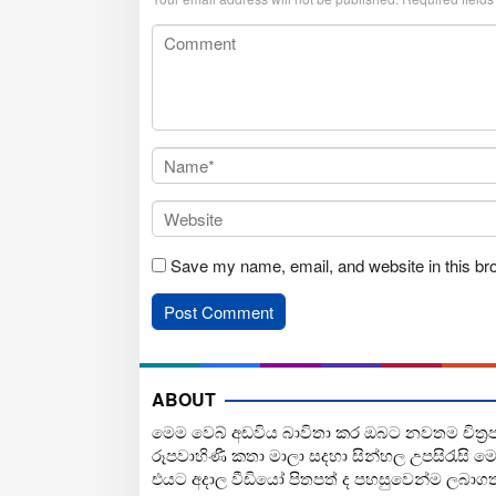
Save my name, email, and website in this br
ABOUT
මෙම වෙබ් අඩවිය බාවිතා කර ඔබට නවතම චිත්‍ර
රූපවාහිණී කතා මාලා සදහා සින්හල උපසිරැසි ම
එයට අදාල වීඩියෝ පිතපත් ද පහසුවෙන්ම ලබාග