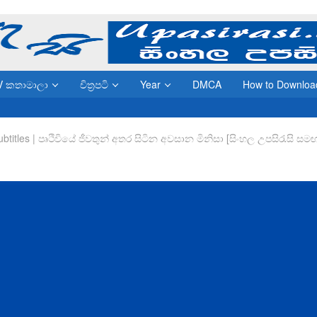
V කතාමාලා
චිත්‍රපටි
Year
DMCA
How to Downloa
ubtitles | පෘථිවියේ ජීවතුන් අතර සිටින අවසාන මිනිසා [සිංහල උපසිරැසි සම