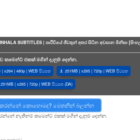
ALA SUBTITLES | පෘථිවියේ ජීවතුන් අතර සිටින අවසාන මිනිසා [සිංහ
 කමෙන්ට් එකක් මගින් දැනුම් දෙන්න.
| x264 | 480p | WEB පිටපත
251MB | x265 | 720p | WEB පිටපත
251MB | x265 | 720p | WEB පිටපත (DA)
 කරන්නේ කොහොමද? මෙතනින් බලන්න
රන්නේ නැතිනම් කමෙන්ට් එකක් මගින් දැනුම් දෙන්න.
s are marked
*