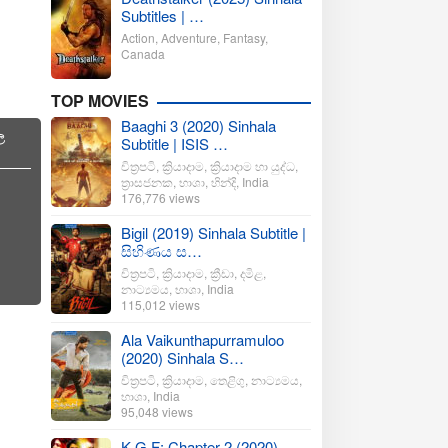
Subtitles | …
Action
,
Adventure
,
Fantasy
,
Canada
TOP MOVIES
Baaghi 3 (2020) Sinhala
ල
Subtitle | ISIS …
චිත්‍රපටි
,
ක්‍රියාදාම
,
ක්‍රියාදාම හා යුද්ධ
,
ත්‍රාසජනක
,
භාශා
,
හින්දි
,
India
176,776 views
Bigil (2019) Sinhala Subtitle |
සිහිණය ස…
චිත්‍රපටි
,
ක්‍රියාදාම
,
ක්‍රීඩා
,
දමිළ
,
නාට්‍යමය
,
භාශා
,
India
115,012 views
Ala Vaikunthapurramuloo
(2020) Sinhala S…
චිත්‍රපටි
,
ක්‍රියාදාම
,
තෙළිගු
,
නාට්‍යමය
,
භාශා
,
India
95,048 views
K.G.F: Chapter 2 (2020)