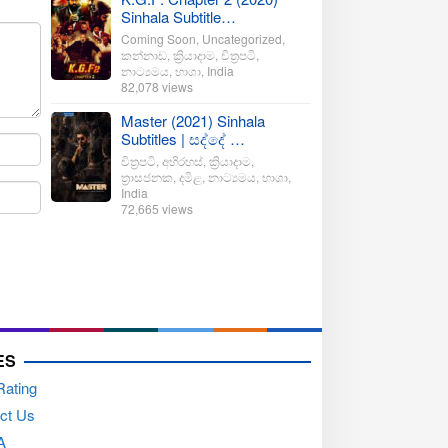
Sinhala Subtitle…
Coming Soon
,
Uncategorized
,
කන්නාඩ
,
ක්‍රියාදාම
,
චිත්‍රපටි
,
නාට්‍යමය
,
භාශා
,
India
82,078 views
Master (2021) Sinhala
Subtitles | සද්දේ …
චිත්‍රපටි
,
අභිරහස්
,
ක්‍රියාදාම
,
ත්‍රාසජනක
,
දමිළ
,
නාට්‍යමය
,
භාශා
,
India
72,665 views
ES
Rating
ct Us
A