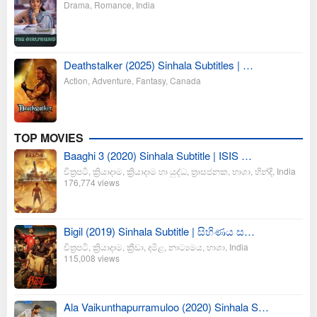
Drama
,
Romance
,
India
Deathstalker (2025) Sinhala Subtitles | …
Action
,
Adventure
,
Fantasy
,
Canada
TOP MOVIES
Baaghi 3 (2020) Sinhala Subtitle | ISIS …
චිත්‍රපටි
,
ක්‍රියාදාම
,
ක්‍රියාදාම හා යුද්ධ
,
ත්‍රාසජනක
,
භාශා
,
හින්දි
,
India
176,774 views
Bigil (2019) Sinhala Subtitle | සිහිණය ස…
චිත්‍රපටි
,
ක්‍රියාදාම
,
ක්‍රීඩා
,
දමිළ
,
නාට්‍යමය
,
භාශා
,
India
115,008 views
Ala Vaikunthapurramuloo (2020) Sinhala S…