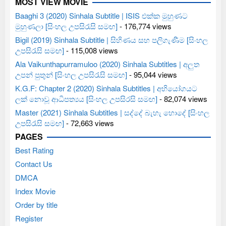
MOST VIEW MOVIE
Baaghi 3 (2020) Sinhala Subtitle | ISIS එක්ක මුහුණට
මුහුණලා [සිංහල උපසිරැසි සමඟ]
- 176,774 views
Bigil (2019) Sinhala Subtitle | සිහිණය සහ පලිගැණීම [සිංහල
උපසිරැසි සමඟ]
- 115,008 views
Ala Vaikunthapurramuloo (2020) Sinhala Subtitles | අලුත
උපන් පුතුන් [සිංහල උපසිරැසි සමඟ]
- 95,044 views
K.G.F: Chapter 2 (2020) Sinhala Subtitles | අභියෝගයට
ලක් නොවූ ආධිපත්‍යය [සිංහල උපසිරසි සමඟ]
- 82,074 views
Master (2021) Sinhala Subtitles | සද්දේ බැහැ හොදේ [සිංහල
උපසිරැසි සමඟ]
- 72,663 views
PAGES
Best Rating
Contact Us
DMCA
Index Movie
Order by title
Register