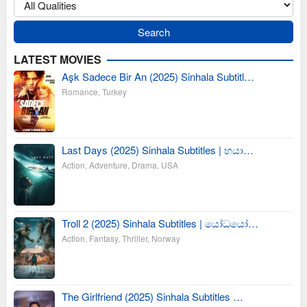
LATEST MOVIES
Aşk Sadece Bir An (2025) Sinhala Subtitl…
Romance
,
Turkey
Last Days (2025) Sinhala Subtitles | භයා…
Action
,
Adventure
,
Drama
,
USA
Troll 2 (2025) Sinhala Subtitles | යෝධයෝ…
Action
,
Fantasy
,
Thriller
,
Norway
The Girlfriend (2025) Sinhala Subtitles …