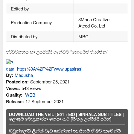
Edited by
–
3Mana Creative
Production Company
Ateod Co. Ltd
Distributed by
MBC
පරිවර්තනය හා උපසිරැසි ගැන්වීම “සොමේෂ් ජයරත්න”
By:
Madusha
Posted on:
September 25, 2021
Views:
543 views
Quality:
WEB
Release:
17 September 2021
DOWNLOAD THE VEIL [S01 : E03] SINHALA SUBTITLES |
ලොකුම මොළකාරයා සොයා යෑම [සිංහල උපසිරැසි සමඟ]
ඩවුන්ලෝඩ් ලින්ක් වැඩ කරන්නේ නැතිනම් ඒ බව කමෙන්ට්