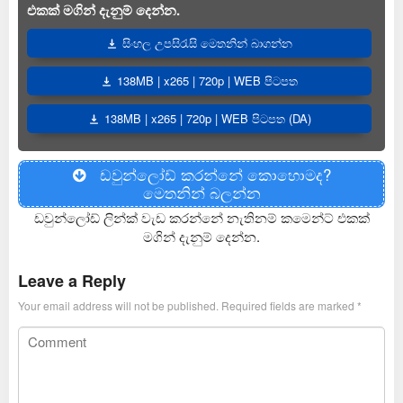
එකක් මගින් දැනුම් දෙන්න.
සිංහල උපසිරැසි මෙතනින් බාගන්න
138MB | x265 | 720p | WEB පිටපත
138MB | x265 | 720p | WEB පිටපත (DA)
ඩවුන්ලෝඩ් කරන්නේ කොහොමද?
මෙතනින් බලන්න
ඩවුන්ලෝඩ් ලින්ක් වැඩ කරන්නේ නැතිනම් කමෙන්ට් එකක්
මගින් දැනුම් දෙන්න.
Leave a Reply
Your email address will not be published.
Required fields are marked
*