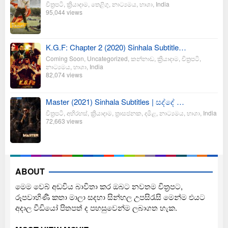
චිත්‍රපටි
,
ක්‍රියාදාම
,
තෙළිගු
,
නාට්‍යමය
,
භාශා
,
India
95,044 views
K.G.F: Chapter 2 (2020) Sinhala Subtitle…
Coming Soon
,
Uncategorized
,
කන්නාඩ
,
ක්‍රියාදාම
,
චිත්‍රපටි
,
නාට්‍යමය
,
භාශා
,
India
82,074 views
Master (2021) Sinhala Subtitles | සද්දේ …
චිත්‍රපටි
,
අභිරහස්
,
ක්‍රියාදාම
,
ත්‍රාසජනක
,
දමිළ
,
නාට්‍යමය
,
භාශා
,
India
72,663 views
ABOUT
මෙම වෙබ් අඩවිය බාවිතා කර ඔබට නවතම චිත්‍රපට,
රූපවාහිණී කතා මාලා සදහා සින්හල උපසිරැසි මෙන්ම එයට
අදාල වීඩියෝ පිතපත් ද පහසුවෙන්ම ලබාගත හැක.