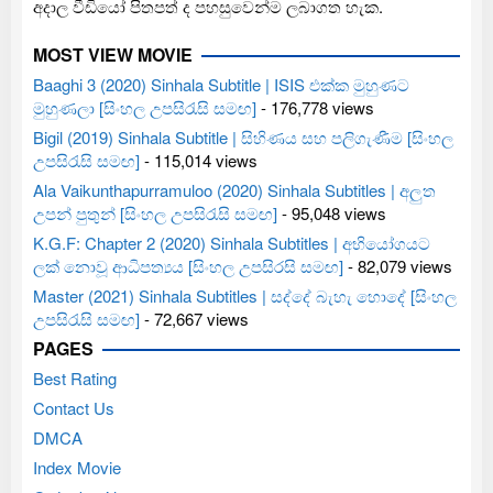
අදාල වීඩියෝ පිතපත් ද පහසුවෙන්ම ලබාගත හැක.
MOST VIEW MOVIE
Baaghi 3 (2020) Sinhala Subtitle | ISIS එක්ක මුහුණට
මුහුණලා [සිංහල උපසිරැසි සමඟ]
- 176,778 views
Bigil (2019) Sinhala Subtitle | සිහිණය සහ පලිගැණීම [සිංහල
උපසිරැසි සමඟ]
- 115,014 views
Ala Vaikunthapurramuloo (2020) Sinhala Subtitles | අලුත
උපන් පුතුන් [සිංහල උපසිරැසි සමඟ]
- 95,048 views
K.G.F: Chapter 2 (2020) Sinhala Subtitles | අභියෝගයට
ලක් නොවූ ආධිපත්‍යය [සිංහල උපසිරසි සමඟ]
- 82,079 views
Master (2021) Sinhala Subtitles | සද්දේ බැහැ හොදේ [සිංහල
උපසිරැසි සමඟ]
- 72,667 views
PAGES
Best Rating
Contact Us
DMCA
Index Movie