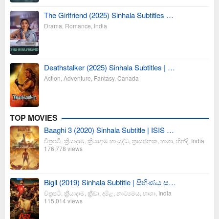
The Girlfriend (2025) Sinhala Subtitles …
Drama
,
Romance
,
India
Deathstalker (2025) Sinhala Subtitles | …
Action
,
Adventure
,
Fantasy
,
Canada
TOP MOVIES
Baaghi 3 (2020) Sinhala Subtitle | ISIS …
චිත්‍රපටි
,
ක්‍රියාදාම
,
ක්‍රියාදාම හා යුද්ධ
,
ත්‍රාසජනක
,
භාශා
,
හින්දි
,
India
176,778 views
Bigil (2019) Sinhala Subtitle | සිහිණය ස…
චිත්‍රපටි
,
ක්‍රියාදාම
,
ක්‍රීඩා
,
දමිළ
,
නාට්‍යමය
,
භාශා
,
India
115,014 views