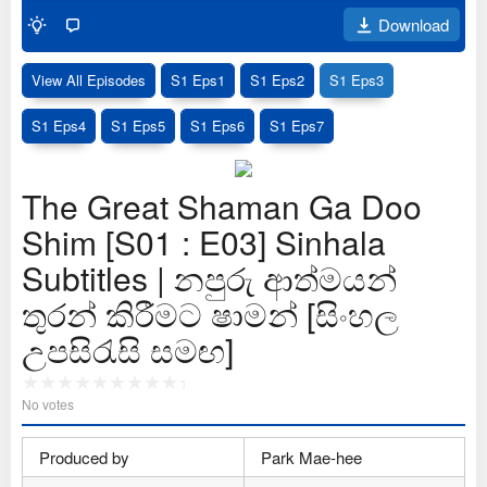
Download
View All Episodes
S1 Eps1
S1 Eps2
S1 Eps3
S1 Eps4
S1 Eps5
S1 Eps6
S1 Eps7
The Great Shaman Ga Doo
Shim [S01 : E03] Sinhala
Subtitles | නපුරු ආත්මයන්
තුරන් කිරීමට ෂාමන් [සිංහල
උපසිරැසි සමඟ]
No votes
Produced by
Park Mae-hee