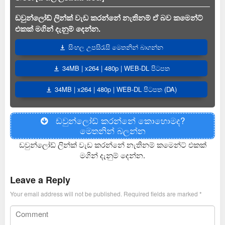
ඩවුන්ලෝඩ් ලින්ක් වැඩ කරන්නේ නැතිනම් ඒ බව කමෙන්ට්
එකක් මගින් දැනුම් දෙන්න.
සිංහල උපසිරැසි මෙතනින් බාගන්න
34MB | x264 | 480p | WEB-DL පිටපත
34MB | x264 | 480p | WEB-DL පිටපත (DA)
ඩවුන්ලෝඩ් කරන්නේ කොහොමද?
මෙතනින් බලන්න
ඩවුන්ලෝඩ් ලින්ක් වැඩ කරන්නේ නැතිනම් කමෙන්ට් එකක්
මගින් දැනුම් දෙන්න.
Leave a Reply
Your email address will not be published.
Required fields are marked
*