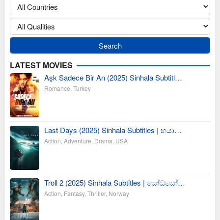
LATEST MOVIES
Aşk Sadece Bir An (2025) Sinhala Subtitl…
Romance
,
Turkey
Last Days (2025) Sinhala Subtitles | භයා…
Action
,
Adventure
,
Drama
,
USA
Troll 2 (2025) Sinhala Subtitles | යෝධයෝ…
Action
,
Fantasy
,
Thriller
,
Norway