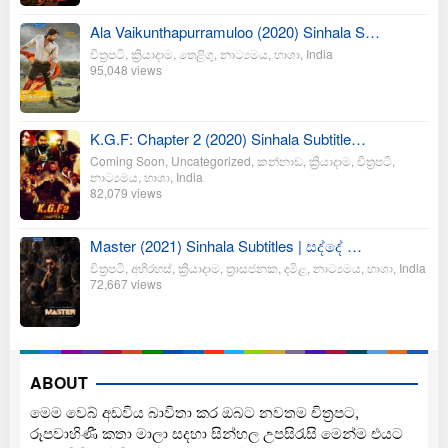
Ala Vaikunthapurramuloo (2020) Sinhala S…
චිත්‍රපටි
,
ක්‍රියාදාම
,
තෙළිගු
,
නාට්‍යමය
,
භාශා
,
India
95,048 views
K.G.F: Chapter 2 (2020) Sinhala Subtitle…
Coming Soon
,
Uncategorized
,
කන්නාඩ
,
ක්‍රියාදාම
,
චිත්‍රපටි
,
නාට්‍යමය
,
භාශා
,
India
82,079 views
Master (2021) Sinhala Subtitles | සද්දේ …
චිත්‍රපටි
,
අභිරහස්
,
ක්‍රියාදාම
,
ත්‍රාසජනක
,
දමිළ
,
නාට්‍යමය
,
භාශා
,
India
72,667 views
ABOUT
මෙම වෙබ් අඩවිය බාවිතා කර ඔබට නවතම චිත්‍රපට,
රූපවාහිණී කතා මාලා සදහා සින්හල උපසිරැසි මෙන්ම එයට