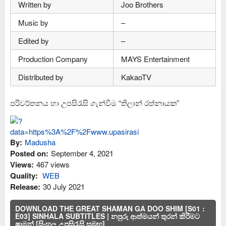
Written by
Joo Brothers
Music by
–
Edited by
–
Production Company
MAYS Entertainment
Distributed by
KakaoTV
පරිවර්තනය හා උපසිරැසි ගැන්වීම “තිලාන් රත්නායක”
By:
Madusha
Posted on:
September 4, 2021
Views:
467 views
Quality:
WEB
Release:
30 July 2021
DOWNLOAD THE GREAT SHAMAN GA DOO SHIM [S01 :
E03] SINHALA SUBTITLES | නපුරු ආත්මයන් තුරන් කිරීමට
ෂාමන් [සිංහල උපසිරැසි සමඟ]