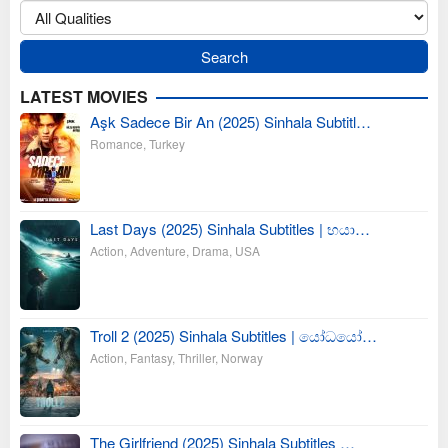
LATEST MOVIES
Aşk Sadece Bir An (2025) Sinhala Subtitl…
Romance
,
Turkey
Last Days (2025) Sinhala Subtitles | භයා…
Action
,
Adventure
,
Drama
,
USA
Troll 2 (2025) Sinhala Subtitles | යෝධයෝ…
Action
,
Fantasy
,
Thriller
,
Norway
The Girlfriend (2025) Sinhala Subtitles …