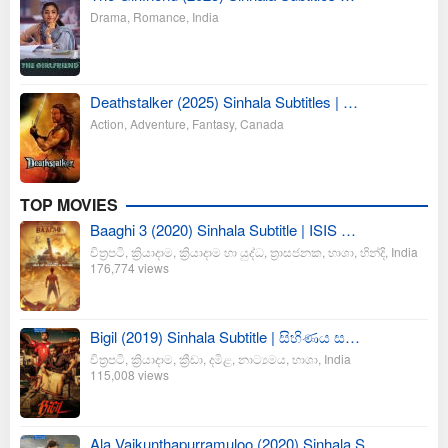
Drama
,
Romance
,
India
Deathstalker (2025) Sinhala Subtitles | …
Action
,
Adventure
,
Fantasy
,
Canada
TOP MOVIES
Baaghi 3 (2020) Sinhala Subtitle | ISIS …
චිත්‍රපටි
,
ක්‍රියාදාම
,
ක්‍රියාදාම හා යුද්ධ
,
ත්‍රාසජනක
,
භාශා
,
හින්දි
,
India
176,774 views
Bigil (2019) Sinhala Subtitle | සිහිණය ස…
චිත්‍රපටි
,
ක්‍රියාදාම
,
ක්‍රීඩා
,
දමිළ
,
නාට්‍යමය
,
භාශා
,
India
115,008 views
Ala Vaikunthapurramuloo (2020) Sinhala S…