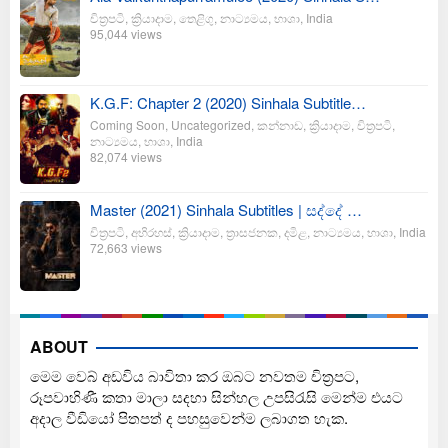
චිත්‍රපටි
,
ක්‍රියාදාම
,
තෙළිගු
,
නාට්‍යමය
,
භාශා
,
India
95,044 views
K.G.F: Chapter 2 (2020) Sinhala Subtitle…
Coming Soon
,
Uncategorized
,
කන්නාඩ
,
ක්‍රියාදාම
,
චිත්‍රපටි
,
නාට්‍යමය
,
භාශා
,
India
82,074 views
Master (2021) Sinhala Subtitles | සද්දේ …
චිත්‍රපටි
,
අභිරහස්
,
ක්‍රියාදාම
,
ත්‍රාසජනක
,
දමිළ
,
නාට්‍යමය
,
භාශා
,
India
72,663 views
ABOUT
මෙම වෙබ් අඩවිය බාවිතා කර ඔබට නවතම චිත්‍රපට,
රූපවාහිණී කතා මාලා සදහා සින්හල උපසිරැසි මෙන්ම එයට
අදාල වීඩියෝ පිතපත් ද පහසුවෙන්ම ලබාගත හැක.