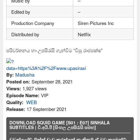
Music by
–
Edited by
–
Production Company
Siren Pictures Inc
Distributed by
Netflix
පරිවර්තනය හා උපසිරැසි ගැන්වීම “විසූ රාජපක්ෂ”
By:
Madusha
Posted on:
September 28, 2021
Views:
1,927 views
Episode Name:
VIP
Quality:
WEB
Release:
17 September 2021
DOWNLOAD SQUID GAME [S01 : E07] SINHALA
SUBTITLES | වී.අයි.පී [සිංහල උපසිරැසි සමඟ]
ඩවුන්ලෝඩ් ලින්ක් වැඩ කරන්නේ නැතිනම් ඒ බව කමෙන්ට්