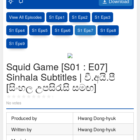
Download
View All Episodes
S1 Eps1
S1 Eps2
S1 Eps3
S1 Eps4
S1 Eps5
S1 Eps6
S1 Eps7
S1 Eps8
S1 Eps9
Squid Game [S01 : E07]
Sinhala Subtitles | වී.අයි.පී
[සිංහල උපසිරැසි සමඟ]
No votes
Produced by
Hwang Dong-hyuk
Written by
Hwang Dong-hyuk