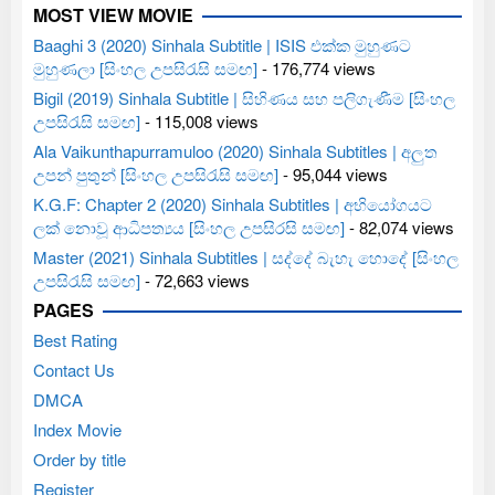
MOST VIEW MOVIE
Baaghi 3 (2020) Sinhala Subtitle | ISIS එක්ක මුහුණට
මුහුණලා [සිංහල උපසිරැසි සමඟ]
- 176,774 views
Bigil (2019) Sinhala Subtitle | සිහිණය සහ පලිගැණීම [සිංහල
උපසිරැසි සමඟ]
- 115,008 views
Ala Vaikunthapurramuloo (2020) Sinhala Subtitles | අලුත
උපන් පුතුන් [සිංහල උපසිරැසි සමඟ]
- 95,044 views
K.G.F: Chapter 2 (2020) Sinhala Subtitles | අභියෝගයට
ලක් නොවූ ආධිපත්‍යය [සිංහල උපසිරසි සමඟ]
- 82,074 views
Master (2021) Sinhala Subtitles | සද්දේ බැහැ හොදේ [සිංහල
උපසිරැසි සමඟ]
- 72,663 views
PAGES
Best Rating
Contact Us
DMCA
Index Movie
Order by title
Register