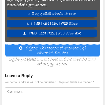
එකක් මගින් දැනුම් දෙන්න.
සිංහල උපසිරැසි මෙතනින් බාගන්න
117MB | x265 | 720p | WEB පිටපත
117MB | x265 | 720p | WEB පිටපත (DA)
ඩවුන්ලෝඩ් කරන්නේ කොහොමද?
මෙතනින් බලන්න
ඩවුන්ලෝඩ් ලින්ක් වැඩ කරන්නේ නැතිනම් කමෙන්ට් එකක්
මගින් දැනුම් දෙන්න.
Leave a Reply
Your email address will not be published.
Required fields are marked
*